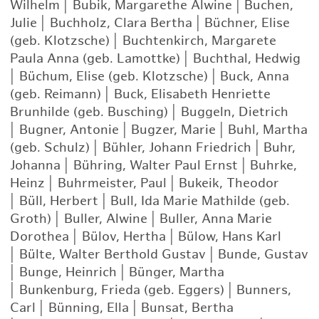
Wilhelm
|
Bubik, Margarethe Alwine
|
Buchen,
Julie
|
Buchholz, Clara Bertha
|
Büchner, Elise
(geb. Klotzsche)
|
Buchtenkirch, Margarete
Paula Anna (geb. Lamottke)
|
Buchthal, Hedwig
|
Büchum, Elise (geb. Klotzsche)
|
Buck, Anna
(geb. Reimann)
|
Buck, Elisabeth Henriette
Brunhilde (geb. Busching)
|
Buggeln, Dietrich
|
Bugner, Antonie
|
Bugzer, Marie
|
Buhl, Martha
(geb. Schulz)
|
Bühler, Johann Friedrich
|
Buhr,
Johanna
|
Bühring, Walter Paul Ernst
|
Buhrke,
Heinz
|
Buhrmeister, Paul
|
Bukeik, Theodor
|
Büll, Herbert
|
Bull, Ida Marie Mathilde (geb.
Groth)
|
Buller, Alwine
|
Buller, Anna Marie
Dorothea
|
Bülov, Hertha
|
Bülow, Hans Karl
|
Bülte, Walter Berthold Gustav
|
Bunde, Gustav
|
Bunge, Heinrich
|
Bünger, Martha
|
Bunkenburg, Frieda (geb. Eggers)
|
Bunners,
Carl
|
Bünning, Ella
|
Bunsat, Bertha