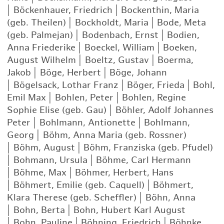
|
Böckenhauer, Friedrich
|
Bockenthin, Maria
(geb. Theilen)
|
Bockholdt, Maria
|
Bode, Meta
(geb. Palmejan)
|
Bodenbach, Ernst
|
Bodien,
Anna Friederike
|
Boeckel, William
|
Boeken,
August Wilhelm
|
Boeltz, Gustav
|
Boerma,
Jakob
|
Böge, Herbert
|
Böge, Johann
|
Bögelsack, Lothar Franz
|
Böger, Frieda
|
Bohl,
Emil Max
|
Bohlen, Peter
|
Bohlen, Regine
Sophie Elise (geb. Gau)
|
Böhler, Adolf Johannes
Peter
|
Bohlmann, Antionette
|
Bohlmann,
Georg
|
Böhm, Anna Maria (geb. Rossner)
|
Böhm, August
|
Böhm, Franziska (geb. Pfudel)
|
Bohmann, Ursula
|
Böhme, Carl Hermann
|
Böhme, Max
|
Böhmer, Herbert, Hans
|
Böhmert, Emilie (geb. Caquell)
|
Böhmert,
Klara Therese (geb. Scheffler)
|
Böhn, Anna
|
Bohn, Berta
|
Bohn, Hubert Karl August
|
Bohn, Pauline
|
Böhning, Friedrich
|
Böhnke,