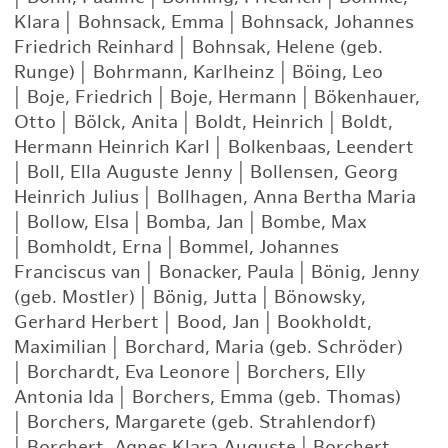
Klara
|
Bohnsack, Emma
|
Bohnsack, Johannes
Friedrich Reinhard
|
Bohnsak, Helene (geb.
Runge)
|
Bohrmann, Karlheinz
|
Böing, Leo
|
Boje, Friedrich
|
Boje, Hermann
|
Bökenhauer,
Otto
|
Bölck, Anita
|
Boldt, Heinrich
|
Boldt,
Hermann Heinrich Karl
|
Bolkenbaas, Leendert
|
Boll, Ella Auguste Jenny
|
Bollensen, Georg
Heinrich Julius
|
Bollhagen, Anna Bertha Maria
|
Bollow, Elsa
|
Bomba, Jan
|
Bombe, Max
|
Bomholdt, Erna
|
Bommel, Johannes
Franciscus van
|
Bonacker, Paula
|
Bönig, Jenny
(geb. Mostler)
|
Bönig, Jutta
|
Bönowsky,
Gerhard Herbert
|
Bood, Jan
|
Bookholdt,
Maximilian
|
Borchard, Maria (geb. Schröder)
|
Borchardt, Eva Leonore
|
Borchers, Elly
Antonia Ida
|
Borchers, Emma (geb. Thomas)
|
Borchers, Margarete (geb. Strahlendorf)
|
Borchert, Agnes Klara Auguste
|
Borchert,