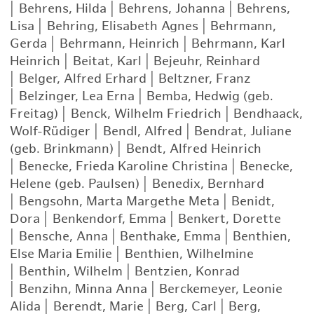
|
Behrens, Hilda
|
Behrens, Johanna
|
Behrens,
Lisa
|
Behring, Elisabeth Agnes
|
Behrmann,
Gerda
|
Behrmann, Heinrich
|
Behrmann, Karl
Heinrich
|
Beitat, Karl
|
Bejeuhr, Reinhard
|
Belger, Alfred Erhard
|
Beltzner, Franz
|
Belzinger, Lea Erna
|
Bemba, Hedwig (geb.
Freitag)
|
Benck, Wilhelm Friedrich
|
Bendhaack,
Wolf-Rüdiger
|
Bendl, Alfred
|
Bendrat, Juliane
(geb. Brinkmann)
|
Bendt, Alfred Heinrich
|
Benecke, Frieda Karoline Christina
|
Benecke,
Helene (geb. Paulsen)
|
Benedix, Bernhard
|
Bengsohn, Marta Margethe Meta
|
Benidt,
Dora
|
Benkendorf, Emma
|
Benkert, Dorette
|
Bensche, Anna
|
Benthake, Emma
|
Benthien,
Else Maria Emilie
|
Benthien, Wilhelmine
|
Benthin, Wilhelm
|
Bentzien, Konrad
|
Benzihn, Minna Anna
|
Berckemeyer, Leonie
Alida
|
Berendt, Marie
|
Berg, Carl
|
Berg,