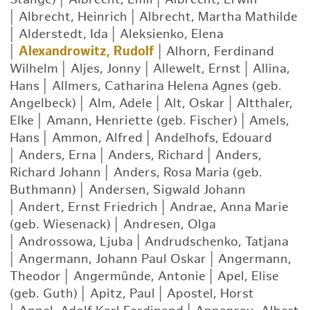
|
Albrecht, Heinrich
|
Albrecht, Martha Mathilde
|
Alderstedt, Ida
|
Aleksienko, Elena
|
Alexandrowitz, Rudolf
|
Alhorn, Ferdinand
Wilhelm
|
Aljes, Jonny
|
Allewelt, Ernst
|
Allina,
Hans
|
Allmers, Catharina Helena Agnes (geb.
Angelbeck)
|
Alm, Adele
|
Alt, Oskar
|
Altthaler,
Elke
|
Amann, Henriette (geb. Fischer)
|
Amels,
Hans
|
Ammon, Alfred
|
Andelhofs, Edouard
|
Anders, Erna
|
Anders, Richard
|
Anders,
Richard Johann
|
Anders, Rosa Maria (geb.
Buthmann)
|
Andersen, Sigwald Johann
|
Andert, Ernst Friedrich
|
Andrae, Anna Marie
(geb. Wiesenack)
|
Andresen, Olga
|
Androssowa, Ljuba
|
Andrudschenko, Tatjana
|
Angermann, Johann Paul Oskar
|
Angermann,
Theodor
|
Angermünde, Antonie
|
Apel, Elise
(geb. Guth)
|
Apitz, Paul
|
Apostel, Horst