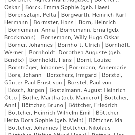
Oskar
|
Börck, Emma Sophie (geb. Haes)
|
Borensztajn, Pelta
|
Borgwarth, Heinrich Karl
Hermann
|
Bormster, Hans
|
Born, Heinrich
|
Bornemann, Anna
|
Bornemann, Erna (geb.
Brockmann)
|
Bornemann, Willy Hugo Oskar
|
Börner, Johannes
|
Bornhöft, Ulrich
|
Bornhöft,
Werner
|
Bornholdt, Dorothea Auguste (geb.
Bendix)
|
Bornholdt, Hans
|
Borni, Louise
|
Bornträger, Johannes
|
Borrmann, Annemarie
|
Bors, Johann
|
Borschers, Irmgard
|
Borstel,
Günter Paul Ernst von
|
Borstel, Paul von
|
Bösch, Jürgen
|
Bostelmann, August Heinrich
Otto
|
Bothe, Martha (geb. Mamero)
|
Böttcher,
Anni
|
Böttcher, Bruno
|
Böttcher, Friedrich
|
Böttcher, Heinrich Wilhelm Emil
|
Böttcher,
Herta Dora Sophie (geb. Mein)
|
Böttcher, Ida
|
Böttcher, Johannes
|
Böttcher, Nikolaus