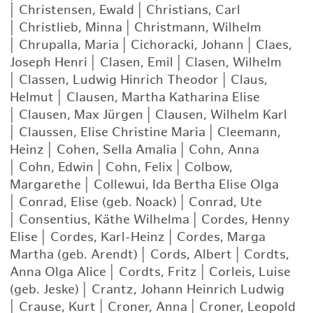
|
Christensen, Ewald
|
Christians, Carl
|
Christlieb, Minna
|
Christmann, Wilhelm
|
Chrupalla, Maria
|
Cichoracki, Johann
|
Claes,
Joseph Henri
|
Clasen, Emil
|
Clasen, Wilhelm
|
Classen, Ludwig Hinrich Theodor
|
Claus,
Helmut
|
Clausen, Martha Katharina Elise
|
Clausen, Max Jürgen
|
Clausen, Wilhelm Karl
|
Claussen, Elise Christine Maria
|
Cleemann,
Heinz
|
Cohen, Sella Amalia
|
Cohn, Anna
|
Cohn, Edwin
|
Cohn, Felix
|
Colbow,
Margarethe
|
Collewui, Ida Bertha Elise Olga
|
Conrad, Elise (geb. Noack)
|
Conrad, Ute
|
Consentius, Käthe Wilhelma
|
Cordes, Henny
Elise
|
Cordes, Karl-Heinz
|
Cordes, Marga
Martha (geb. Arendt)
|
Cords, Albert
|
Cordts,
Anna Olga Alice
|
Cordts, Fritz
|
Corleis, Luise
(geb. Jeske)
|
Crantz, Johann Heinrich Ludwig
|
Crause, Kurt
|
Croner, Anna
|
Croner, Leopold