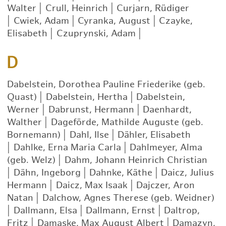
Walter
|
Crull, Heinrich
|
Curjarn, Rüdiger
|
Cwiek, Adam
|
Cyranka, August
|
Czayke,
Elisabeth
|
Czuprynski, Adam
|
D
Dabelstein, Dorothea Pauline Friederike (geb.
Quast)
|
Dabelstein, Hertha
|
Dabelstein,
Werner
|
Dabrunst, Hermann
|
Daenhardt,
Walther
|
Dageförde, Mathilde Auguste (geb.
Bornemann)
|
Dahl, Ilse
|
Dähler, Elisabeth
|
Dahlke, Erna Maria Carla
|
Dahlmeyer, Alma
(geb. Welz)
|
Dahm, Johann Heinrich Christian
|
Dähn, Ingeborg
|
Dahnke, Käthe
|
Daicz, Julius
Hermann
|
Daicz, Max Isaak
|
Dajczer, Aron
Natan
|
Dalchow, Agnes Therese (geb. Weidner)
|
Dallmann, Elsa
|
Dallmann, Ernst
|
Daltrop,
Fritz
|
Damaske, Max August Albert
|
Damazyn,