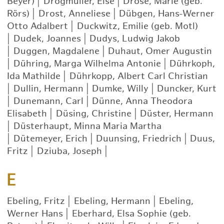
Beyer)
|
Drögmüller, Else
|
Dröse, Marie (geb.
Rörs)
|
Drost, Anneliese
|
Dübgen, Hans-Werner
Otto Adalbert
|
Duckwitz, Emilie (geb. Motl)
|
Dudek, Joannes
|
Dudys, Ludwig Jakob
|
Duggen, Magdalene
|
Duhaut, Omer Augustin
|
Dühring, Marga Wilhelma Antonie
|
Dührkoph,
Ida Mathilde
|
Dührkopp, Albert Carl Christian
|
Dullin, Hermann
|
Dumke, Willy
|
Duncker, Kurt
|
Dunemann, Carl
|
Dünne, Anna Theodora
Elisabeth
|
Düsing, Christine
|
Düster, Hermann
|
Düsterhaupt, Minna Maria Martha
|
Dütemeyer, Erich
|
Duunsing, Friedrich
|
Duus,
Fritz
|
Dziuba, Joseph
|
E
Ebeling, Fritz
|
Ebeling, Hermann
|
Ebeling,
Werner Hans
|
Eberhard, Elsa Sophie (geb.