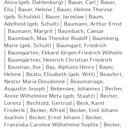
Anna (geb. Dahlenburg)
|
Bauer, Carl
|
Bauer,
Ella
|
Bauer, Helene
|
Bauer, Helene Therese
(geb. Schulski)
|
Bauer, Jaroslaw
|
Baum,
Adelheid (geb. Schult)
|
Baumann, Arthur Ernst
|
Baumann, Margrit
|
Baumbach, Caesar
|
Baumbach, Max Theodor Rudolf
|
Baumberg,
Marie (geb. Schult)
|
Baumgart, Friedrich
|
Baumgarten, Ekkard Jürgen Friedrich Wilhelm
|
Baumgärtner, Heinrich Christian Friedrich
|
Baustian, Ilse
|
Bay, Alphons Henry
|
Bayer,
Helene
|
Beato, Elisabeth (geb. Witt)
|
Beaufort,
Nestor Maria Dieudonné
|
Beaumariage,
Augustin Joseph
|
Bebensee, Johannes
|
Becher,
Annie Wilhelmine Meta (geb. Staatz)
|
Becher,
Lorenz
|
Bechtold, Gertrud
|
Beck, Karel
Frederik
|
Becker, Alfred
|
Becker, Emil Johann
Joachim
|
Becker, Ernst Johann
|
Becker,
Franziska Caroline Wilhelmine Sophie
|
Becker,