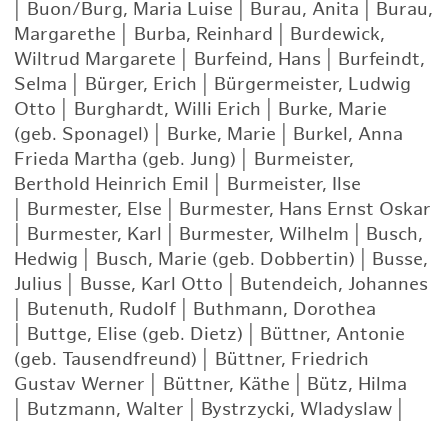
|
Buon/Burg, Maria Luise
|
Burau, Anita
|
Burau,
Margarethe
|
Burba, Reinhard
|
Burdewick,
Wiltrud Margarete
|
Burfeind, Hans
|
Burfeindt,
Selma
|
Bürger, Erich
|
Bürgermeister, Ludwig
Otto
|
Burghardt, Willi Erich
|
Burke, Marie
(geb. Sponagel)
|
Burke, Marie
|
Burkel, Anna
Frieda Martha (geb. Jung)
|
Burmeister,
Berthold Heinrich Emil
|
Burmeister, Ilse
|
Burmester, Else
|
Burmester, Hans Ernst Oskar
|
Burmester, Karl
|
Burmester, Wilhelm
|
Busch,
Hedwig
|
Busch, Marie (geb. Dobbertin)
|
Busse,
Julius
|
Busse, Karl Otto
|
Butendeich, Johannes
|
Butenuth, Rudolf
|
Buthmann, Dorothea
|
Buttge, Elise (geb. Dietz)
|
Büttner, Antonie
(geb. Tausendfreund)
|
Büttner, Friedrich
Gustav Werner
|
Büttner, Käthe
|
Bütz, Hilma
|
Butzmann, Walter
|
Bystrzycki, Wladyslaw
|