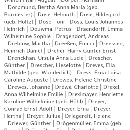
Wilhelm Karl August
|
Dörper, Hermann
|
Dörpmund, Bertha Anna Maria (geb.
Burmester)
|
Dose, Helmuth
|
Dose, Hildegard
(geb. Holtz)
|
Dose, Toni
|
Doss, Louis Johannes
Heinrich
|
Douwma, Petrus
|
Draendorff, Emma
Wilhelmine Sophie
|
Dragendorf, Andreas
|
Dreblow, Martha
|
Dreeßen, Emma
|
Dreessen,
Heinrich Daniel
|
Dreher, Harry Günter Ernst
|
Drenckhan, Ursula Anna Lucie
|
Drescher,
Günther
|
Drescher, Lieselotte
|
Dreves, Ella
Mathilde (geb. Wunderlich)
|
Drevs, Erna Luisa
Caroline Auguste
|
Drewes, Helene Christine
|
Drewes, Johanne
|
Drews, Charlotte
|
Drexel,
Anna Wilhelmine Emilie
|
Drexlmayer, Henriette
Karoline Wilhelmine (geb. Höhl)
|
Dreyer,
Conrad Ernst Adolf
|
Dreyer, Erna
|
Dreyer,
Hertha
|
Dreyer, Julius
|
Driegereit, Helene
|
Driewer, Günther
|
Drögenmüller, Emma (geb.