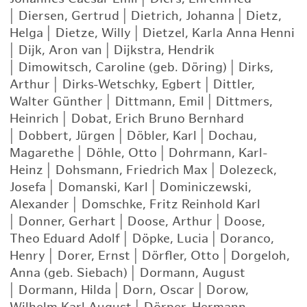
|
Diersen, Gertrud
|
Dietrich, Johanna
|
Dietz,
Helga
|
Dietze, Willy
|
Dietzel, Karla Anna Henni
|
Dijk, Aron van
|
Dijkstra, Hendrik
|
Dimowitsch, Caroline (geb. Döring)
|
Dirks,
Arthur
|
Dirks-Wetschky, Egbert
|
Dittler,
Walter Günther
|
Dittmann, Emil
|
Dittmers,
Heinrich
|
Dobat, Erich Bruno Bernhard
|
Dobbert, Jürgen
|
Döbler, Karl
|
Dochau,
Magarethe
|
Döhle, Otto
|
Dohrmann, Karl-
Heinz
|
Dohsmann, Friedrich Max
|
Dolezeck,
Josefa
|
Domanski, Karl
|
Dominiczewski,
Alexander
|
Domschke, Fritz Reinhold Karl
|
Donner, Gerhart
|
Doose, Arthur
|
Doose,
Theo Eduard Adolf
|
Döpke, Lucia
|
Doranco,
Henry
|
Dorer, Ernst
|
Dörfler, Otto
|
Dorgeloh,
Anna (geb. Siebach)
|
Dormann, August
|
Dormann, Hilda
|
Dorn, Oscar
|
Dorow,