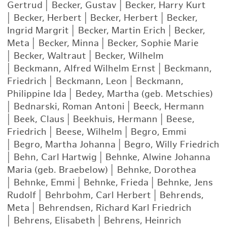
Gertrud
|
Becker, Gustav
|
Becker, Harry Kurt
|
Becker, Herbert
|
Becker, Herbert
|
Becker,
Ingrid Margrit
|
Becker, Martin Erich
|
Becker,
Meta
|
Becker, Minna
|
Becker, Sophie Marie
|
Becker, Waltraut
|
Becker, Wilhelm
|
Beckmann, Alfred Wilhelm Ernst
|
Beckmann,
Friedrich
|
Beckmann, Leon
|
Beckmann,
Philippine Ida
|
Bedey, Martha (geb. Metschies)
|
Bednarski, Roman Antoni
|
Beeck, Hermann
|
Beek, Claus
|
Beekhuis, Hermann
|
Beese,
Friedrich
|
Beese, Wilhelm
|
Begro, Emmi
|
Begro, Martha Johanna
|
Begro, Willy Friedrich
|
Behn, Carl Hartwig
|
Behnke, Alwine Johanna
Maria (geb. Braebelow)
|
Behnke, Dorothea
|
Behnke, Emmi
|
Behnke, Frieda
|
Behnke, Jens
Rudolf
|
Behrbohm, Carl Herbert
|
Behrends,
Meta
|
Behrendsen, Richard Karl Friedrich
|
Behrens, Elisabeth
|
Behrens, Heinrich