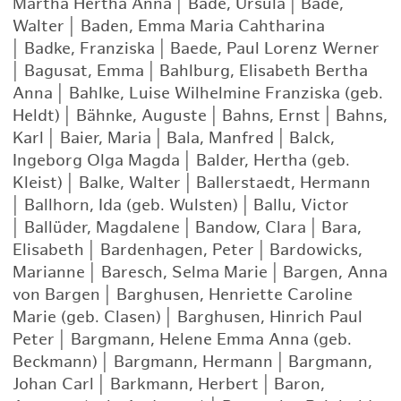
Martha Hertha Anna
|
Bade, Ursula
|
Bade,
Walter
|
Baden, Emma Maria Cahtharina
|
Badke, Franziska
|
Baede, Paul Lorenz Werner
|
Bagusat, Emma
|
Bahlburg, Elisabeth Bertha
Anna
|
Bahlke, Luise Wilhelmine Franziska (geb.
Heldt)
|
Bähnke, Auguste
|
Bahns, Ernst
|
Bahns,
Karl
|
Baier, Maria
|
Bala, Manfred
|
Balck,
Ingeborg Olga Magda
|
Balder, Hertha (geb.
Kleist)
|
Balke, Walter
|
Ballerstaedt, Hermann
|
Ballhorn, Ida (geb. Wulsten)
|
Ballu, Victor
|
Ballüder, Magdalene
|
Bandow, Clara
|
Bara,
Elisabeth
|
Bardenhagen, Peter
|
Bardowicks,
Marianne
|
Baresch, Selma Marie
|
Bargen, Anna
von Bargen
|
Barghusen, Henriette Caroline
Marie (geb. Clasen)
|
Barghusen, Hinrich Paul
Peter
|
Bargmann, Helene Emma Anna (geb.
Beckmann)
|
Bargmann, Hermann
|
Bargmann,
Johan Carl
|
Barkmann, Herbert
|
Baron,