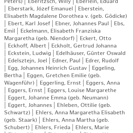
Peters)
|
Eberitzsch, Willy
|
Eberlein, Eduard
|
Eberstark, Józef Emanuel
|
Eberstein,
Elisabeth Magdalene Dorothea v. (geb. Gödicke)
|
Ebert, Karl Josef
|
Ebner, Johannes Paul
|
Ebs,
Emil
|
Eckelmann, Elisabeth Franziska
Margaretha (geb. Niendorf)
|
Eckert, Otto
|
Eckhoff, Albert
|
Eckholt, Gertrud Johanna
|
Eckstein, Ludwig
|
Edelhäuser, Günter Oswald
|
Edelsztejn, Joel
|
Edner, Paul
|
Edrer, Rudolf
|
Egg, Johannes Heinrich Gustav
|
Eggeling,
Bertha
|
Eggen, Gretchen Emilie (geb.
Wagenführ)
|
Eggerling, Ernst
|
Eggers, Anna
|
Eggers, Ernst
|
Eggers, Louise Margarethe
|
Eggert, Johanne Emma (geb. Neumann)
|
Eggert, Johannes
|
Ehleben, Ottilie (geb.
Schwartz)
|
Ehlers, Anna Margaretha Elisabeth
(geb. Staark)
|
Ehlers, Anna Martha (geb.
Schubert)
|
Ehlers, Frieda
|
Ehlers, Marie