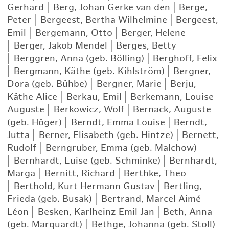
Gerhard
|
Berg, Johan Gerke van den
|
Berge,
Peter
|
Bergeest, Bertha Wilhelmine
|
Bergeest,
Emil
|
Bergemann, Otto
|
Berger, Helene
|
Berger, Jakob Mendel
|
Berges, Betty
|
Berggren, Anna (geb. Bölling)
|
Berghoff, Felix
|
Bergmann, Käthe (geb. Kihlström)
|
Bergner,
Dora (geb. Bühbe)
|
Bergner, Marie
|
Berju,
Käthe Alice
|
Berkau, Emil
|
Berkemann, Louise
Auguste
|
Berkowicz, Wolf
|
Bernack, Auguste
(geb. Höger)
|
Berndt, Emma Louise
|
Berndt,
Jutta
|
Berner, Elisabeth (geb. Hintze)
|
Bernett,
Rudolf
|
Berngruber, Emma (geb. Malchow)
|
Bernhardt, Luise (geb. Schminke)
|
Bernhardt,
Marga
|
Bernitt, Richard
|
Berthke, Theo
|
Berthold, Kurt Hermann Gustav
|
Bertling,
Frieda (geb. Busak)
|
Bertrand, Marcel Aimé
Léon
|
Besken, Karlheinz Emil Jan
|
Beth, Anna
(geb. Marquardt)
|
Bethge, Johanna (geb. Stoll)