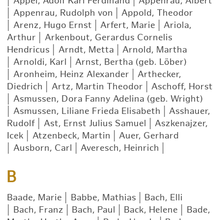
|
Appel, Adolf Karl Ferdinand
|
Appenrau, Albert
|
Appenrau, Rudolph von
|
Appold, Theodor
|
Arenz, Hugo Ernst
|
Arfert, Marie
|
Ariola,
Arthur
|
Arkenbout, Gerardus Cornelis
Hendricus
|
Arndt, Metta
|
Arnold, Martha
|
Arnoldi, Karl
|
Arnst, Bertha (geb. Löber)
|
Aronheim, Heinz Alexander
|
Arthecker,
Diedrich
|
Artz, Martin Theodor
|
Aschoff, Horst
|
Asmussen, Dora Fanny Adelina (geb. Wright)
|
Asmussen, Liliane Frieda Elisabeth
|
Asshauer,
Rudolf
|
Ast, Ernst Julius Samuel
|
Aszkenajzer,
Icek
|
Atzenbeck, Martin
|
Auer, Gerhard
|
Ausborn, Carl
|
Averesch, Heinrich
|
B
Baade, Marie
|
Babbe, Mathias
|
Bach, Elli
|
Bach, Franz
|
Bach, Paul
|
Back, Helene
|
Bade,