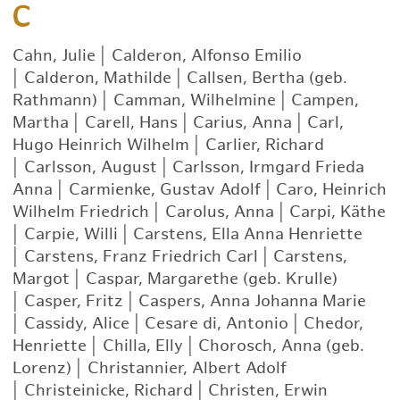
C
Cahn, Julie
|
Calderon, Alfonso Emilio
|
Calderon, Mathilde
|
Callsen, Bertha (geb.
Rathmann)
|
Camman, Wilhelmine
|
Campen,
Martha
|
Carell, Hans
|
Carius, Anna
|
Carl,
Hugo Heinrich Wilhelm
|
Carlier, Richard
|
Carlsson, August
|
Carlsson, Irmgard Frieda
Anna
|
Carmienke, Gustav Adolf
|
Caro, Heinrich
Wilhelm Friedrich
|
Carolus, Anna
|
Carpi, Käthe
|
Carpie, Willi
|
Carstens, Ella Anna Henriette
|
Carstens, Franz Friedrich Carl
|
Carstens,
Margot
|
Caspar, Margarethe (geb. Krulle)
|
Casper, Fritz
|
Caspers, Anna Johanna Marie
|
Cassidy, Alice
|
Cesare di, Antonio
|
Chedor,
Henriette
|
Chilla, Elly
|
Chorosch, Anna (geb.
Lorenz)
|
Christannier, Albert Adolf
|
Christeinicke, Richard
|
Christen, Erwin