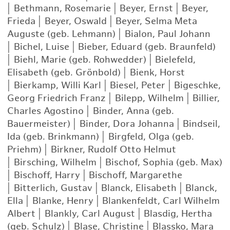
|
Bethmann, Rosemarie
|
Beyer, Ernst
|
Beyer,
Frieda
|
Beyer, Oswald
|
Beyer, Selma Meta
Auguste (geb. Lehmann)
|
Bialon, Paul Johann
|
Bichel, Luise
|
Bieber, Eduard (geb. Braunfeld)
|
Biehl, Marie (geb. Rohwedder)
|
Bielefeld,
Elisabeth (geb. Grönbold)
|
Bienk, Horst
|
Bierkamp, Willi Karl
|
Biesel, Peter
|
Bigeschke,
Georg Friedrich Franz
|
Bilepp, Wilhelm
|
Billier,
Charles Agostino
|
Binder, Anna (geb.
Bauermeister)
|
Binder, Dora Johanna
|
Bindseil,
Ida (geb. Brinkmann)
|
Birgfeld, Olga (geb.
Priehm)
|
Birkner, Rudolf Otto Helmut
|
Birsching, Wilhelm
|
Bischof, Sophia (geb. Max)
|
Bischoff, Harry
|
Bischoff, Margarethe
|
Bitterlich, Gustav
|
Blanck, Elisabeth
|
Blanck,
Ella
|
Blanke, Henry
|
Blankenfeldt, Carl Wilhelm
Albert
|
Blankly, Carl August
|
Blasdig, Hertha
(geb. Schulz)
|
Blase, Christine
|
Blassko, Mara