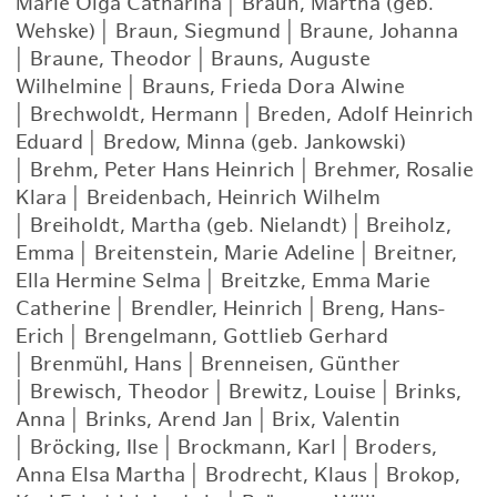
Marie Olga Catharina
|
Braun, Martha (geb.
Wehske)
|
Braun, Siegmund
|
Braune, Johanna
|
Braune, Theodor
|
Brauns, Auguste
Wilhelmine
|
Brauns, Frieda Dora Alwine
|
Brechwoldt, Hermann
|
Breden, Adolf Heinrich
Eduard
|
Bredow, Minna (geb. Jankowski)
|
Brehm, Peter Hans Heinrich
|
Brehmer, Rosalie
Klara
|
Breidenbach, Heinrich Wilhelm
|
Breiholdt, Martha (geb. Nielandt)
|
Breiholz,
Emma
|
Breitenstein, Marie Adeline
|
Breitner,
Ella Hermine Selma
|
Breitzke, Emma Marie
Catherine
|
Brendler, Heinrich
|
Breng, Hans-
Erich
|
Brengelmann, Gottlieb Gerhard
|
Brenmühl, Hans
|
Brenneisen, Günther
|
Brewisch, Theodor
|
Brewitz, Louise
|
Brinks,
Anna
|
Brinks, Arend Jan
|
Brix, Valentin
|
Bröcking, Ilse
|
Brockmann, Karl
|
Broders,
Anna Elsa Martha
|
Brodrecht, Klaus
|
Brokop,