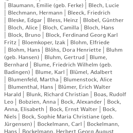
|
Blaumann, Emilie (geb. Ferke)
|
Blech, Lucie
|
Blechmann, Hermann
|
Bleeck, Friedrich
|
Bleske, Edgar
|
Bless, Heinz
|
Blobel, Günther
|
Bloch, Alice
|
Bloch, Camilla
|
Bloch, Hans
|
Block, Bruno
|
Block, Ferdinand Georg Karl
Fritz
|
Bloemkoper, Izak
|
Blohm, Elfriede
|
Blohm, Hans
|
Blöhs, Dora Henriette
|
Bluhm
(geb. Hansen)
|
Bluhm, Gertrud
|
Blume,
Bernhard
|
Blume, Friedrich Wilhelm (geb.
Badingen)
|
Blume, Karl
|
Blümel, Adalbert
|
Blumenfeld, Martha
|
Blumenstock, Alice
|
Blumenthal, Hans
|
Blümer, Erich Walter
Harald
|
Blunk, Richard Christian
|
Boas, Rudolf
Leo
|
Bobzien, Anna
|
Bock, Alexander
|
Bock,
Anna, Elisabeth
|
Bock, Ernst Walter
|
Bock,
Niels
|
Bock, Sophie Maria Christiane (geb.
Jürgensen)
|
Bockelmann, Carl
|
Bockelmann,
Hans
|
Bockelmann, Herbert Georg August