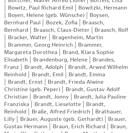
|
Böttcher, Walter Alfred Lionel
|
Bottels, Lisa
|
Bowitz, Paul Richard Emil
|
Bowitzki, Hermann
|
Boyen, Helene (geb. Wünsche)
|
Boysen,
Bernhard Paul
|
Bozek, Zofia
|
Braasch,
Bernhard
|
Braasch, Claus-Dieter
|
Braasch, Rolf
|
Bracker, Walter
|
Bragenheim, Martin
|
Brammer, Georg Heinrich
|
Brammer,
Margareta Dorothea
|
Brand, Klara Sophie
Elisabeth
|
Brandenburg, Helene
|
Brandes,
Franz
|
Brandt, Adolph
|
Brandt, Arwed Wilhelm
Reinhold
|
Brandt, Emil
|
Brandt, Emma
|
Brandt, Ernst
|
Brandt, Frieda Alwine
Christine (geb. Peper)
|
Brandt, Gustav Adolf
Christian
|
Brandt, Jonny
|
Brandt, Julia Pauline
Franziska
|
Brandt, Lieselotte
|
Brandt,
Reinhold
|
Braße, Alfred Friedrich
|
Brathauer,
Lilly
|
Bräuer, Auguste (geb. Gerhardt)
|
Brauer,
Gustav Hermann
|
Braun, Erich Richard
|
Braun,