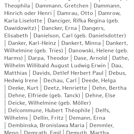
Theophila
|
Dammann, Gretchen
|
Dammann,
Hinrich oder Henri
|
Damrau, Otto
|
Damrow,
Karla Liselotte
|
Danciger, Rifka Regina (geb.
Dawidowitz)
|
Dancker, Erna
|
Dangers,
Elisabeth
|
Danielson, Carl (geb. Danielsdotter)
|
Danker, Karl-Heinz
|
Dankert, Minna
|
Dankert,
Wilhelmine (geb. Tries)
|
Danowski, Helene (geb.
Harms)
|
Darpa, Theodor
|
Dase, Arnold
|
Dathe,
Wilhelm Willibald August Ludwig Erwin
|
Dau,
Matthias
|
Davids, Detlef Herbert Paul
|
Debus,
Hedwig Irene
|
Dechau, Carl
|
Deede, Helga
|
Deeke, Kurt
|
Deetz, Henriette
|
Dehn, Bertha
|
Dehne, Elfriede (geb. Tanck)
|
Dehne, Else
|
Deicke, Wilhelmine (geb. Möller)
|
Delcommune, Hubert Théophile
|
Delfs,
Wilhelms
|
Dellin, Fritz
|
Demann, Erna
|
Dembinska, Bronislawa Maria
|
Demmler,
Meno
|
Demrath, Emil
|
Demuth, Martha