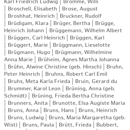
Karl Friedrich Ludwig
|
Brömme, Willi
|
Broschell, Elisabeth
|
Brose, August
|
Broshhat, Heinrich
|
Bruckner, Rudolf
|
Brüdigam, Klara
|
Brüger, Bertha
|
Brügge,
Heinrich Johann
|
Brüggemann, Wilhelm Albert
|
Brüggen, Carl Heinrich
|
Brüggen, Karl
|
Brüggert, Marie
|
Brüggmann, Lieselotte
|
Brügmann, Hugo
|
Brügmann, Wilhelmine
Anna Marie
|
Brüheim, Agnes Martha Johanna
|
Brühn, Alwine Christine (geb. Hinsch)
|
Bruhn,
Peter Heinrich
|
Bruhns, Robert Carl Emil
|
Bruhs, Meta Karla Frieda
|
Bruin, Gerard du
|
Brummer, Karol Leon
|
Brüning, Anna (geb.
Schmidt)
|
Brüning, Frieda Bertha Christine
|
Brunners, Anita
|
Brunotte, Elsa Augiste Maria
|
Bruns, Anna
|
Bruns, Hans
|
Bruns, Heinrich
|
Bruns, Ludwig
|
Bruns, Maria Margaretha (geb.
Wist)
|
Bruns, Paula
|
Brütt, Frieda
|
Bubbert,