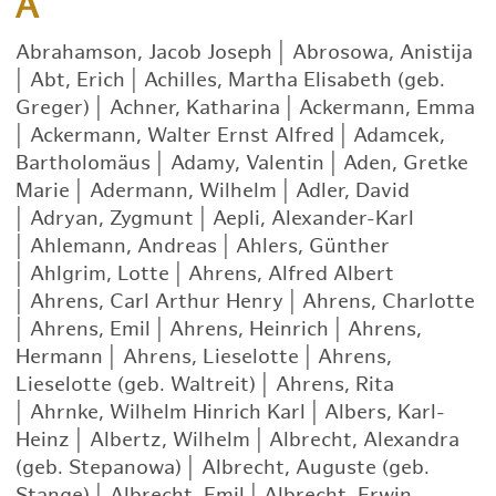
A
Abrahamson, Jacob Joseph
|
Abrosowa, Anistija
|
Abt, Erich
|
Achilles, Martha Elisabeth (geb.
Greger)
|
Achner, Katharina
|
Ackermann, Emma
|
Ackermann, Walter Ernst Alfred
|
Adamcek,
Bartholomäus
|
Adamy, Valentin
|
Aden, Gretke
Marie
|
Adermann, Wilhelm
|
Adler, David
|
Adryan, Zygmunt
|
Aepli, Alexander-Karl
|
Ahlemann, Andreas
|
Ahlers, Günther
|
Ahlgrim, Lotte
|
Ahrens, Alfred Albert
|
Ahrens, Carl Arthur Henry
|
Ahrens, Charlotte
|
Ahrens, Emil
|
Ahrens, Heinrich
|
Ahrens,
Hermann
|
Ahrens, Lieselotte
|
Ahrens,
Lieselotte (geb. Waltreit)
|
Ahrens, Rita
|
Ahrnke, Wilhelm Hinrich Karl
|
Albers, Karl-
Heinz
|
Albertz, Wilhelm
|
Albrecht, Alexandra
(geb. Stepanowa)
|
Albrecht, Auguste (geb.
Stange)
|
Albrecht, Emil
|
Albrecht, Erwin