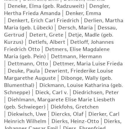
|
Deneke, Elma (geb. Radzuweit)
|
Dengler,
Hertha Frieda Amanda
|
Denker, Emma
|
Denkert, Erich Carl Friedrich
|
Derlien, Martha
Maria (geb. Lübeck)
|
Dersch, Maria
|
Dessau,
Gertrud
|
Detert, Grete
|
Detje, Madle (geb.
Kurzus)
|
Detlefs, Albert
|
Detloff, Johannes
Friedrich Otto
|
Detmers, Elise Magdalene
Maria (geb. Pein)
|
Dettmann, Hermann
|
Dettmann, Otto
|
Dettmer, Maria Luise Frieda
|
Deuke, Paula
|
Dewrient, Friederike Louise
Margarethe Auguste
|
Dibonge, Wally (geb.
Blumenthal)
|
Dickmann, Louise Katharina (geb.
Schneppe)
|
Dieck, Carl v.
|
Diedrichsen, Peter
|
Diehlmann, Margarete Elise Marie Liesbeth
(geb. Schwieger)
|
Diekfohs, Gretchen
|
Diekwisch, Uwe
|
Diercks, Olaf
|
Dierker, Carl
Heinrich Wilhelm
|
Dierks, Heinz-Otto
|
Dierks,
Johannes Caesar Emil
|
Diers, Ehrenfried