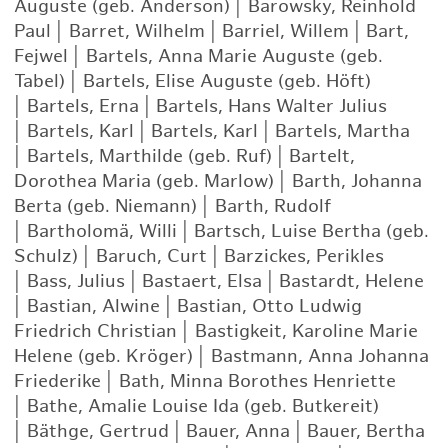
Auguste (geb. Anderson)
|
Barowsky, Reinhold
Paul
|
Barret, Wilhelm
|
Barriel, Willem
|
Bart,
Fejwel
|
Bartels, Anna Marie Auguste (geb.
Tabel)
|
Bartels, Elise Auguste (geb. Höft)
|
Bartels, Erna
|
Bartels, Hans Walter Julius
|
Bartels, Karl
|
Bartels, Karl
|
Bartels, Martha
|
Bartels, Marthilde (geb. Ruf)
|
Bartelt,
Dorothea Maria (geb. Marlow)
|
Barth, Johanna
Berta (geb. Niemann)
|
Barth, Rudolf
|
Bartholomä, Willi
|
Bartsch, Luise Bertha (geb.
Schulz)
|
Baruch, Curt
|
Barzickes, Perikles
|
Bass, Julius
|
Bastaert, Elsa
|
Bastardt, Helene
|
Bastian, Alwine
|
Bastian, Otto Ludwig
Friedrich Christian
|
Bastigkeit, Karoline Marie
Helene (geb. Kröger)
|
Bastmann, Anna Johanna
Friederike
|
Bath, Minna Borothes Henriette
|
Bathe, Amalie Louise Ida (geb. Butkereit)
|
Bäthge, Gertrud
|
Bauer, Anna
|
Bauer, Bertha