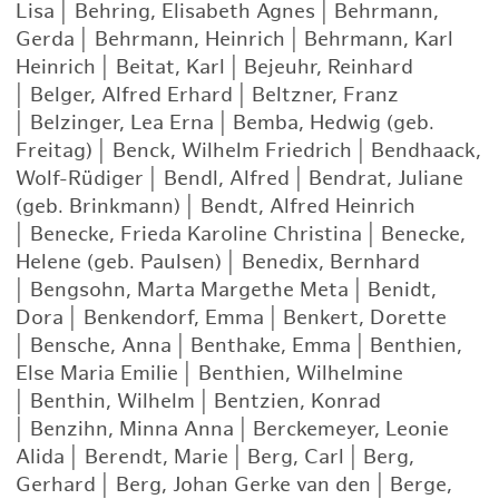
Lisa
|
Behring, Elisabeth Agnes
|
Behrmann,
Gerda
|
Behrmann, Heinrich
|
Behrmann, Karl
Heinrich
|
Beitat, Karl
|
Bejeuhr, Reinhard
|
Belger, Alfred Erhard
|
Beltzner, Franz
|
Belzinger, Lea Erna
|
Bemba, Hedwig (geb.
Freitag)
|
Benck, Wilhelm Friedrich
|
Bendhaack,
Wolf-Rüdiger
|
Bendl, Alfred
|
Bendrat, Juliane
(geb. Brinkmann)
|
Bendt, Alfred Heinrich
|
Benecke, Frieda Karoline Christina
|
Benecke,
Helene (geb. Paulsen)
|
Benedix, Bernhard
|
Bengsohn, Marta Margethe Meta
|
Benidt,
Dora
|
Benkendorf, Emma
|
Benkert, Dorette
|
Bensche, Anna
|
Benthake, Emma
|
Benthien,
Else Maria Emilie
|
Benthien, Wilhelmine
|
Benthin, Wilhelm
|
Bentzien, Konrad
|
Benzihn, Minna Anna
|
Berckemeyer, Leonie
Alida
|
Berendt, Marie
|
Berg, Carl
|
Berg,
Gerhard
|
Berg, Johan Gerke van den
|
Berge,