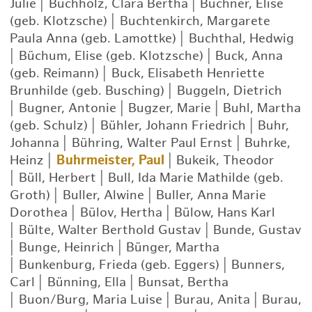
Julie
|
Buchholz, Clara Bertha
|
Büchner, Elise
(geb. Klotzsche)
|
Buchtenkirch, Margarete
Paula Anna (geb. Lamottke)
|
Buchthal, Hedwig
|
Büchum, Elise (geb. Klotzsche)
|
Buck, Anna
(geb. Reimann)
|
Buck, Elisabeth Henriette
Brunhilde (geb. Busching)
|
Buggeln, Dietrich
|
Bugner, Antonie
|
Bugzer, Marie
|
Buhl, Martha
(geb. Schulz)
|
Bühler, Johann Friedrich
|
Buhr,
Johanna
|
Bühring, Walter Paul Ernst
|
Buhrke,
Heinz
|
Buhrmeister, Paul
|
Bukeik, Theodor
|
Büll, Herbert
|
Bull, Ida Marie Mathilde (geb.
Groth)
|
Buller, Alwine
|
Buller, Anna Marie
Dorothea
|
Bülov, Hertha
|
Bülow, Hans Karl
|
Bülte, Walter Berthold Gustav
|
Bunde, Gustav
|
Bunge, Heinrich
|
Bünger, Martha
|
Bunkenburg, Frieda (geb. Eggers)
|
Bunners,
Carl
|
Bünning, Ella
|
Bunsat, Bertha
|
Buon/Burg, Maria Luise
|
Burau, Anita
|
Burau,