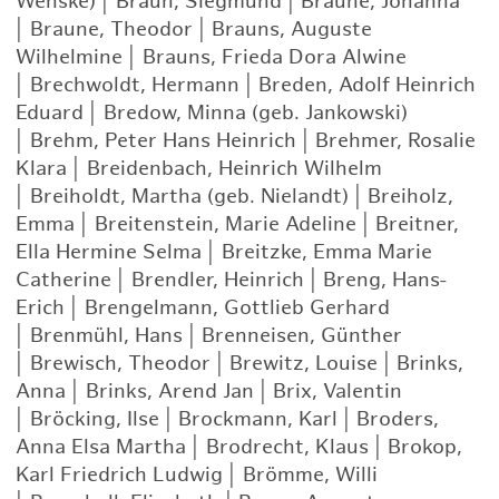
Wehske)
|
Braun, Siegmund
|
Braune, Johanna
|
Braune, Theodor
|
Brauns, Auguste
Wilhelmine
|
Brauns, Frieda Dora Alwine
|
Brechwoldt, Hermann
|
Breden, Adolf Heinrich
Eduard
|
Bredow, Minna (geb. Jankowski)
|
Brehm, Peter Hans Heinrich
|
Brehmer, Rosalie
Klara
|
Breidenbach, Heinrich Wilhelm
|
Breiholdt, Martha (geb. Nielandt)
|
Breiholz,
Emma
|
Breitenstein, Marie Adeline
|
Breitner,
Ella Hermine Selma
|
Breitzke, Emma Marie
Catherine
|
Brendler, Heinrich
|
Breng, Hans-
Erich
|
Brengelmann, Gottlieb Gerhard
|
Brenmühl, Hans
|
Brenneisen, Günther
|
Brewisch, Theodor
|
Brewitz, Louise
|
Brinks,
Anna
|
Brinks, Arend Jan
|
Brix, Valentin
|
Bröcking, Ilse
|
Brockmann, Karl
|
Broders,
Anna Elsa Martha
|
Brodrecht, Klaus
|
Brokop,
Karl Friedrich Ludwig
|
Brömme, Willi