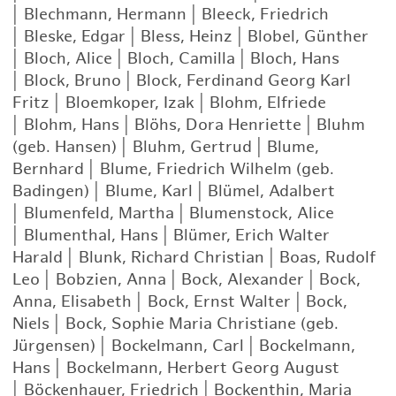
|
Blechmann, Hermann
|
Bleeck, Friedrich
|
Bleske, Edgar
|
Bless, Heinz
|
Blobel, Günther
|
Bloch, Alice
|
Bloch, Camilla
|
Bloch, Hans
|
Block, Bruno
|
Block, Ferdinand Georg Karl
Fritz
|
Bloemkoper, Izak
|
Blohm, Elfriede
|
Blohm, Hans
|
Blöhs, Dora Henriette
|
Bluhm
(geb. Hansen)
|
Bluhm, Gertrud
|
Blume,
Bernhard
|
Blume, Friedrich Wilhelm (geb.
Badingen)
|
Blume, Karl
|
Blümel, Adalbert
|
Blumenfeld, Martha
|
Blumenstock, Alice
|
Blumenthal, Hans
|
Blümer, Erich Walter
Harald
|
Blunk, Richard Christian
|
Boas, Rudolf
Leo
|
Bobzien, Anna
|
Bock, Alexander
|
Bock,
Anna, Elisabeth
|
Bock, Ernst Walter
|
Bock,
Niels
|
Bock, Sophie Maria Christiane (geb.
Jürgensen)
|
Bockelmann, Carl
|
Bockelmann,
Hans
|
Bockelmann, Herbert Georg August
|
Böckenhauer, Friedrich
|
Bockenthin, Maria