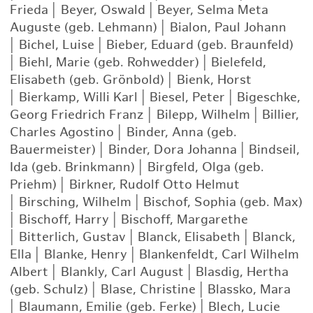
Frieda
|
Beyer, Oswald
|
Beyer, Selma Meta
Auguste (geb. Lehmann)
|
Bialon, Paul Johann
|
Bichel, Luise
|
Bieber, Eduard (geb. Braunfeld)
|
Biehl, Marie (geb. Rohwedder)
|
Bielefeld,
Elisabeth (geb. Grönbold)
|
Bienk, Horst
|
Bierkamp, Willi Karl
|
Biesel, Peter
|
Bigeschke,
Georg Friedrich Franz
|
Bilepp, Wilhelm
|
Billier,
Charles Agostino
|
Binder, Anna (geb.
Bauermeister)
|
Binder, Dora Johanna
|
Bindseil,
Ida (geb. Brinkmann)
|
Birgfeld, Olga (geb.
Priehm)
|
Birkner, Rudolf Otto Helmut
|
Birsching, Wilhelm
|
Bischof, Sophia (geb. Max)
|
Bischoff, Harry
|
Bischoff, Margarethe
|
Bitterlich, Gustav
|
Blanck, Elisabeth
|
Blanck,
Ella
|
Blanke, Henry
|
Blankenfeldt, Carl Wilhelm
Albert
|
Blankly, Carl August
|
Blasdig, Hertha
(geb. Schulz)
|
Blase, Christine
|
Blassko, Mara
|
Blaumann, Emilie (geb. Ferke)
|
Blech, Lucie