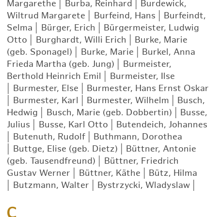
Margarethe
|
Burba, Reinhard
|
Burdewick,
Wiltrud Margarete
|
Burfeind, Hans
|
Burfeindt,
Selma
|
Bürger, Erich
|
Bürgermeister, Ludwig
Otto
|
Burghardt, Willi Erich
|
Burke, Marie
(geb. Sponagel)
|
Burke, Marie
|
Burkel, Anna
Frieda Martha (geb. Jung)
|
Burmeister,
Berthold Heinrich Emil
|
Burmeister, Ilse
|
Burmester, Else
|
Burmester, Hans Ernst Oskar
|
Burmester, Karl
|
Burmester, Wilhelm
|
Busch,
Hedwig
|
Busch, Marie (geb. Dobbertin)
|
Busse,
Julius
|
Busse, Karl Otto
|
Butendeich, Johannes
|
Butenuth, Rudolf
|
Buthmann, Dorothea
|
Buttge, Elise (geb. Dietz)
|
Büttner, Antonie
(geb. Tausendfreund)
|
Büttner, Friedrich
Gustav Werner
|
Büttner, Käthe
|
Bütz, Hilma
|
Butzmann, Walter
|
Bystrzycki, Wladyslaw
|
C