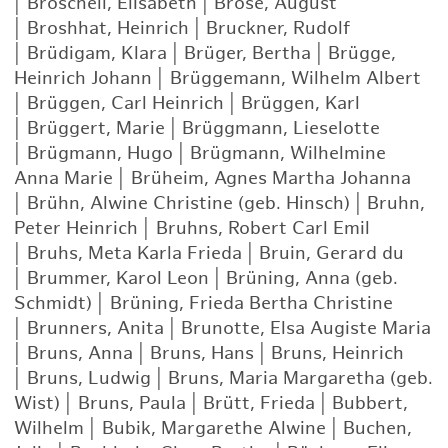
|
Broschell, Elisabeth
|
Brose, August
|
Broshhat, Heinrich
|
Bruckner, Rudolf
|
Brüdigam, Klara
|
Brüger, Bertha
|
Brügge,
Heinrich Johann
|
Brüggemann, Wilhelm Albert
|
Brüggen, Carl Heinrich
|
Brüggen, Karl
|
Brüggert, Marie
|
Brüggmann, Lieselotte
|
Brügmann, Hugo
|
Brügmann, Wilhelmine
Anna Marie
|
Brüheim, Agnes Martha Johanna
|
Brühn, Alwine Christine (geb. Hinsch)
|
Bruhn,
Peter Heinrich
|
Bruhns, Robert Carl Emil
|
Bruhs, Meta Karla Frieda
|
Bruin, Gerard du
|
Brummer, Karol Leon
|
Brüning, Anna (geb.
Schmidt)
|
Brüning, Frieda Bertha Christine
|
Brunners, Anita
|
Brunotte, Elsa Augiste Maria
|
Bruns, Anna
|
Bruns, Hans
|
Bruns, Heinrich
|
Bruns, Ludwig
|
Bruns, Maria Margaretha (geb.
Wist)
|
Bruns, Paula
|
Brütt, Frieda
|
Bubbert,
Wilhelm
|
Bubik, Margarethe Alwine
|
Buchen,