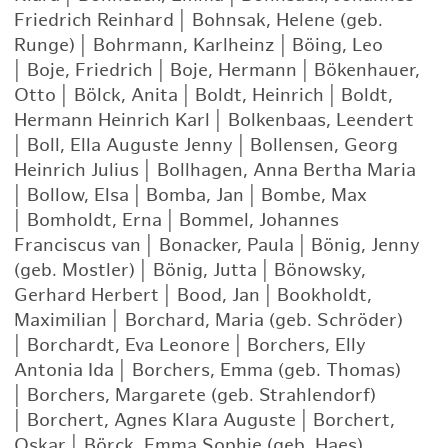
Friedrich Reinhard
|
Bohnsak, Helene (geb.
Runge)
|
Bohrmann, Karlheinz
|
Böing, Leo
|
Boje, Friedrich
|
Boje, Hermann
|
Bökenhauer,
Otto
|
Bölck, Anita
|
Boldt, Heinrich
|
Boldt,
Hermann Heinrich Karl
|
Bolkenbaas, Leendert
|
Boll, Ella Auguste Jenny
|
Bollensen, Georg
Heinrich Julius
|
Bollhagen, Anna Bertha Maria
|
Bollow, Elsa
|
Bomba, Jan
|
Bombe, Max
|
Bomholdt, Erna
|
Bommel, Johannes
Franciscus van
|
Bonacker, Paula
|
Bönig, Jenny
(geb. Mostler)
|
Bönig, Jutta
|
Bönowsky,
Gerhard Herbert
|
Bood, Jan
|
Bookholdt,
Maximilian
|
Borchard, Maria (geb. Schröder)
|
Borchardt, Eva Leonore
|
Borchers, Elly
Antonia Ida
|
Borchers, Emma (geb. Thomas)
|
Borchers, Margarete (geb. Strahlendorf)
|
Borchert, Agnes Klara Auguste
|
Borchert,
Oskar
|
Börck, Emma Sophie (geb. Haes)