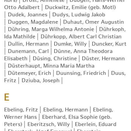
Rörs)
|
Drost, Anneliese
|
Dübgen, Hans-Werner
Otto Adalbert
|
Duckwitz, Emilie (geb. Motl)
|
Dudek, Joannes
|
Dudys, Ludwig Jakob
|
Duggen, Magdalene
|
Duhaut, Omer Augustin
|
Dühring, Marga Wilhelma Antonie
|
Dührkoph,
Ida Mathilde
|
Dührkopp, Albert Carl Christian
|
Dullin, Hermann
|
Dumke, Willy
|
Duncker, Kurt
|
Dunemann, Carl
|
Dünne, Anna Theodora
Elisabeth
|
Düsing, Christine
|
Düster, Hermann
|
Düsterhaupt, Minna Maria Martha
|
Dütemeyer, Erich
|
Duunsing, Friedrich
|
Duus,
Fritz
|
Dziuba, Joseph
|
E
Ebeling, Fritz
|
Ebeling, Hermann
|
Ebeling,
Werner Hans
|
Eberhard, Elsa Sophie (geb.
Peters)
|
Eberitzsch, Willy
|
Eberlein, Eduard