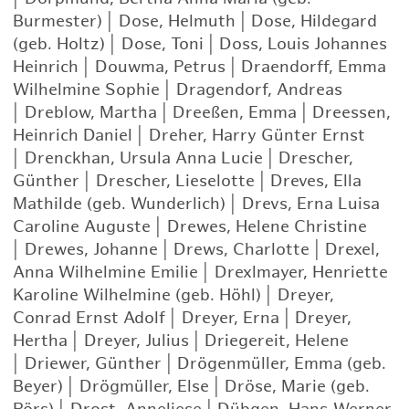
Burmester)
|
Dose, Helmuth
|
Dose, Hildegard
(geb. Holtz)
|
Dose, Toni
|
Doss, Louis Johannes
Heinrich
|
Douwma, Petrus
|
Draendorff, Emma
Wilhelmine Sophie
|
Dragendorf, Andreas
|
Dreblow, Martha
|
Dreeßen, Emma
|
Dreessen,
Heinrich Daniel
|
Dreher, Harry Günter Ernst
|
Drenckhan, Ursula Anna Lucie
|
Drescher,
Günther
|
Drescher, Lieselotte
|
Dreves, Ella
Mathilde (geb. Wunderlich)
|
Drevs, Erna Luisa
Caroline Auguste
|
Drewes, Helene Christine
|
Drewes, Johanne
|
Drews, Charlotte
|
Drexel,
Anna Wilhelmine Emilie
|
Drexlmayer, Henriette
Karoline Wilhelmine (geb. Höhl)
|
Dreyer,
Conrad Ernst Adolf
|
Dreyer, Erna
|
Dreyer,
Hertha
|
Dreyer, Julius
|
Driegereit, Helene
|
Driewer, Günther
|
Drögenmüller, Emma (geb.
Beyer)
|
Drögmüller, Else
|
Dröse, Marie (geb.