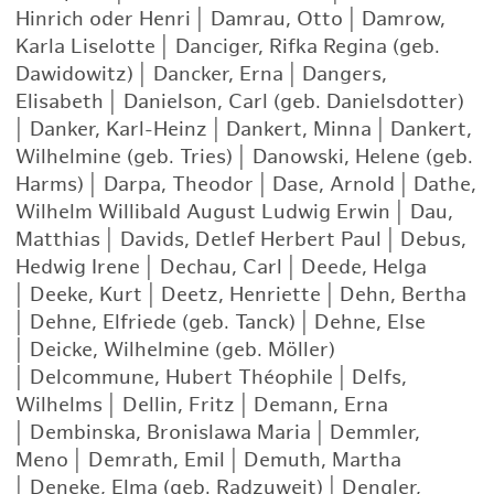
Hinrich oder Henri
|
Damrau, Otto
|
Damrow,
Karla Liselotte
|
Danciger, Rifka Regina (geb.
Dawidowitz)
|
Dancker, Erna
|
Dangers,
Elisabeth
|
Danielson, Carl (geb. Danielsdotter)
|
Danker, Karl-Heinz
|
Dankert, Minna
|
Dankert,
Wilhelmine (geb. Tries)
|
Danowski, Helene (geb.
Harms)
|
Darpa, Theodor
|
Dase, Arnold
|
Dathe,
Wilhelm Willibald August Ludwig Erwin
|
Dau,
Matthias
|
Davids, Detlef Herbert Paul
|
Debus,
Hedwig Irene
|
Dechau, Carl
|
Deede, Helga
|
Deeke, Kurt
|
Deetz, Henriette
|
Dehn, Bertha
|
Dehne, Elfriede (geb. Tanck)
|
Dehne, Else
|
Deicke, Wilhelmine (geb. Möller)
|
Delcommune, Hubert Théophile
|
Delfs,
Wilhelms
|
Dellin, Fritz
|
Demann, Erna
|
Dembinska, Bronislawa Maria
|
Demmler,
Meno
|
Demrath, Emil
|
Demuth, Martha
|
Deneke, Elma (geb. Radzuweit)
|
Dengler,