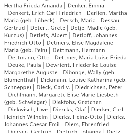
Hertha Frieda Amanda
|
Denker, Emma
|
Denkert, Erich Carl Friedrich
|
Derlien, Martha
Maria (geb. Lübeck)
|
Dersch, Maria
|
Dessau,
Gertrud
|
Detert, Grete
|
Detje, Madle (geb.
Kurzus)
|
Detlefs, Albert
|
Detloff, Johannes
Friedrich Otto
|
Detmers, Elise Magdalene
Maria (geb. Pein)
|
Dettmann, Hermann
|
Dettmann, Otto
|
Dettmer, Maria Luise Frieda
|
Deuke, Paula
|
Dewrient, Friederike Louise
Margarethe Auguste
|
Dibonge, Wally (geb.
Blumenthal)
|
Dickmann, Louise Katharina (geb.
Schneppe)
|
Dieck, Carl v.
|
Diedrichsen, Peter
|
Diehlmann, Margarete Elise Marie Liesbeth
(geb. Schwieger)
|
Diekfohs, Gretchen
|
Diekwisch, Uwe
|
Diercks, Olaf
|
Dierker, Carl
Heinrich Wilhelm
|
Dierks, Heinz-Otto
|
Dierks,
Johannes Caesar Emil
|
Diers, Ehrenfried
|
Diersen, Gertrud
|
Dietrich, Johanna
|
Dietz,