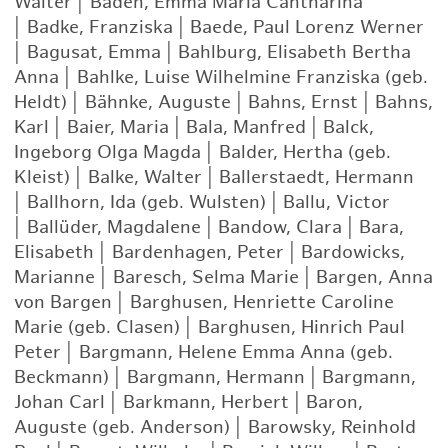
Walter
|
Baden, Emma Maria Cahtharina
|
Badke, Franziska
|
Baede, Paul Lorenz Werner
|
Bagusat, Emma
|
Bahlburg, Elisabeth Bertha
Anna
|
Bahlke, Luise Wilhelmine Franziska (geb.
Heldt)
|
Bähnke, Auguste
|
Bahns, Ernst
|
Bahns,
Karl
|
Baier, Maria
|
Bala, Manfred
|
Balck,
Ingeborg Olga Magda
|
Balder, Hertha (geb.
Kleist)
|
Balke, Walter
|
Ballerstaedt, Hermann
|
Ballhorn, Ida (geb. Wulsten)
|
Ballu, Victor
|
Ballüder, Magdalene
|
Bandow, Clara
|
Bara,
Elisabeth
|
Bardenhagen, Peter
|
Bardowicks,
Marianne
|
Baresch, Selma Marie
|
Bargen, Anna
von Bargen
|
Barghusen, Henriette Caroline
Marie (geb. Clasen)
|
Barghusen, Hinrich Paul
Peter
|
Bargmann, Helene Emma Anna (geb.
Beckmann)
|
Bargmann, Hermann
|
Bargmann,
Johan Carl
|
Barkmann, Herbert
|
Baron,
Auguste (geb. Anderson)
|
Barowsky, Reinhold