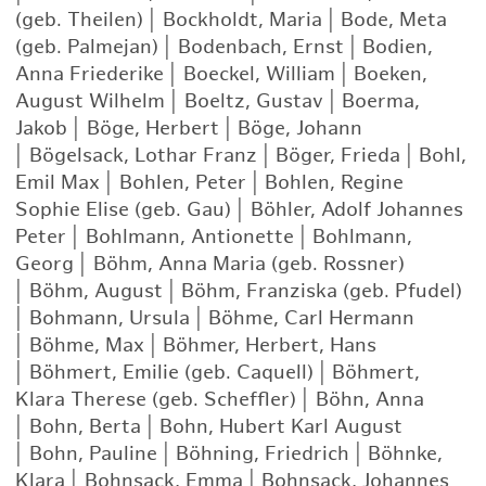
(geb. Theilen)
|
Bockholdt, Maria
|
Bode, Meta
(geb. Palmejan)
|
Bodenbach, Ernst
|
Bodien,
Anna Friederike
|
Boeckel, William
|
Boeken,
August Wilhelm
|
Boeltz, Gustav
|
Boerma,
Jakob
|
Böge, Herbert
|
Böge, Johann
|
Bögelsack, Lothar Franz
|
Böger, Frieda
|
Bohl,
Emil Max
|
Bohlen, Peter
|
Bohlen, Regine
Sophie Elise (geb. Gau)
|
Böhler, Adolf Johannes
Peter
|
Bohlmann, Antionette
|
Bohlmann,
Georg
|
Böhm, Anna Maria (geb. Rossner)
|
Böhm, August
|
Böhm, Franziska (geb. Pfudel)
|
Bohmann, Ursula
|
Böhme, Carl Hermann
|
Böhme, Max
|
Böhmer, Herbert, Hans
|
Böhmert, Emilie (geb. Caquell)
|
Böhmert,
Klara Therese (geb. Scheffler)
|
Böhn, Anna
|
Bohn, Berta
|
Bohn, Hubert Karl August
|
Bohn, Pauline
|
Böhning, Friedrich
|
Böhnke,
Klara
|
Bohnsack, Emma
|
Bohnsack, Johannes