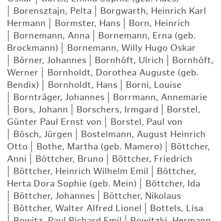
|
Borensztajn, Pelta
|
Borgwarth, Heinrich Karl
Hermann
|
Bormster, Hans
|
Born, Heinrich
|
Bornemann, Anna
|
Bornemann, Erna (geb.
Brockmann)
|
Bornemann, Willy Hugo Oskar
|
Börner, Johannes
|
Bornhöft, Ulrich
|
Bornhöft,
Werner
|
Bornholdt, Dorothea Auguste (geb.
Bendix)
|
Bornholdt, Hans
|
Borni, Louise
|
Bornträger, Johannes
|
Borrmann, Annemarie
|
Bors, Johann
|
Borschers, Irmgard
|
Borstel,
Günter Paul Ernst von
|
Borstel, Paul von
|
Bösch, Jürgen
|
Bostelmann, August Heinrich
Otto
|
Bothe, Martha (geb. Mamero)
|
Böttcher,
Anni
|
Böttcher, Bruno
|
Böttcher, Friedrich
|
Böttcher, Heinrich Wilhelm Emil
|
Böttcher,
Herta Dora Sophie (geb. Mein)
|
Böttcher, Ida
|
Böttcher, Johannes
|
Böttcher, Nikolaus
|
Böttcher, Walter Alfred Lionel
|
Bottels, Lisa
|
Bowitz, Paul Richard Emil
|
Bowitzki, Hermann