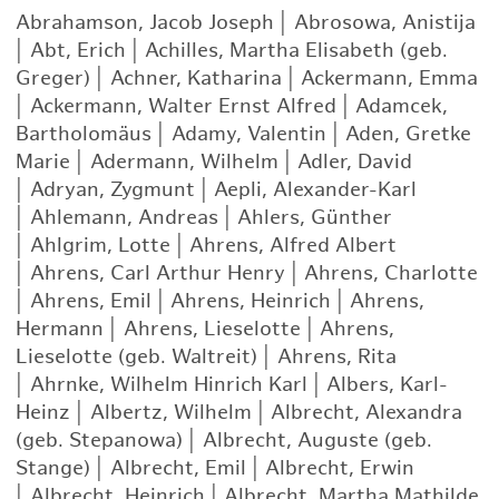
Abrahamson, Jacob Joseph
|
Abrosowa, Anistija
|
Abt, Erich
|
Achilles, Martha Elisabeth (geb.
Greger)
|
Achner, Katharina
|
Ackermann, Emma
|
Ackermann, Walter Ernst Alfred
|
Adamcek,
Bartholomäus
|
Adamy, Valentin
|
Aden, Gretke
Marie
|
Adermann, Wilhelm
|
Adler, David
|
Adryan, Zygmunt
|
Aepli, Alexander-Karl
|
Ahlemann, Andreas
|
Ahlers, Günther
|
Ahlgrim, Lotte
|
Ahrens, Alfred Albert
|
Ahrens, Carl Arthur Henry
|
Ahrens, Charlotte
|
Ahrens, Emil
|
Ahrens, Heinrich
|
Ahrens,
Hermann
|
Ahrens, Lieselotte
|
Ahrens,
Lieselotte (geb. Waltreit)
|
Ahrens, Rita
|
Ahrnke, Wilhelm Hinrich Karl
|
Albers, Karl-
Heinz
|
Albertz, Wilhelm
|
Albrecht, Alexandra
(geb. Stepanowa)
|
Albrecht, Auguste (geb.
Stange)
|
Albrecht, Emil
|
Albrecht, Erwin
|
Albrecht, Heinrich
|
Albrecht, Martha Mathilde