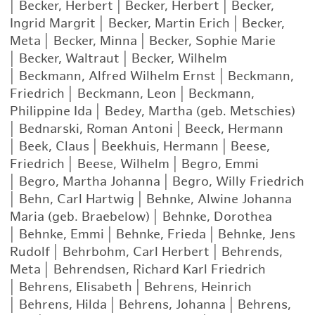
|
Becker, Herbert
|
Becker, Herbert
|
Becker,
Ingrid Margrit
|
Becker, Martin Erich
|
Becker,
Meta
|
Becker, Minna
|
Becker, Sophie Marie
|
Becker, Waltraut
|
Becker, Wilhelm
|
Beckmann, Alfred Wilhelm Ernst
|
Beckmann,
Friedrich
|
Beckmann, Leon
|
Beckmann,
Philippine Ida
|
Bedey, Martha (geb. Metschies)
|
Bednarski, Roman Antoni
|
Beeck, Hermann
|
Beek, Claus
|
Beekhuis, Hermann
|
Beese,
Friedrich
|
Beese, Wilhelm
|
Begro, Emmi
|
Begro, Martha Johanna
|
Begro, Willy Friedrich
|
Behn, Carl Hartwig
|
Behnke, Alwine Johanna
Maria (geb. Braebelow)
|
Behnke, Dorothea
|
Behnke, Emmi
|
Behnke, Frieda
|
Behnke, Jens
Rudolf
|
Behrbohm, Carl Herbert
|
Behrends,
Meta
|
Behrendsen, Richard Karl Friedrich
|
Behrens, Elisabeth
|
Behrens, Heinrich
|
Behrens, Hilda
|
Behrens, Johanna
|
Behrens,