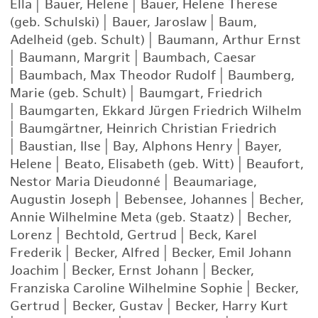
Ella
|
Bauer, Helene
|
Bauer, Helene Therese
(geb. Schulski)
|
Bauer, Jaroslaw
|
Baum,
Adelheid (geb. Schult)
|
Baumann, Arthur Ernst
|
Baumann, Margrit
|
Baumbach, Caesar
|
Baumbach, Max Theodor Rudolf
|
Baumberg,
Marie (geb. Schult)
|
Baumgart, Friedrich
|
Baumgarten, Ekkard Jürgen Friedrich Wilhelm
|
Baumgärtner, Heinrich Christian Friedrich
|
Baustian, Ilse
|
Bay, Alphons Henry
|
Bayer,
Helene
|
Beato, Elisabeth (geb. Witt)
|
Beaufort,
Nestor Maria Dieudonné
|
Beaumariage,
Augustin Joseph
|
Bebensee, Johannes
|
Becher,
Annie Wilhelmine Meta (geb. Staatz)
|
Becher,
Lorenz
|
Bechtold, Gertrud
|
Beck, Karel
Frederik
|
Becker, Alfred
|
Becker, Emil Johann
Joachim
|
Becker, Ernst Johann
|
Becker,
Franziska Caroline Wilhelmine Sophie
|
Becker,
Gertrud
|
Becker, Gustav
|
Becker, Harry Kurt