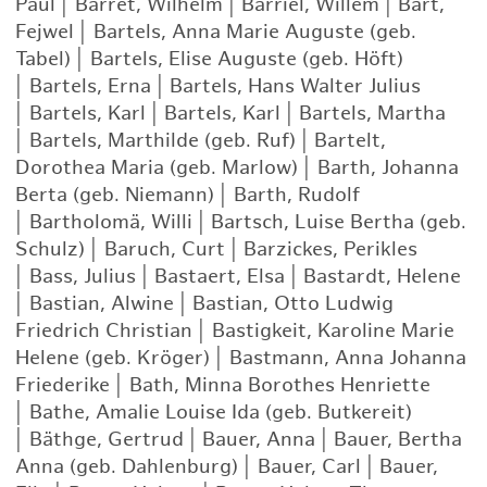
Paul
|
Barret, Wilhelm
|
Barriel, Willem
|
Bart,
Fejwel
|
Bartels, Anna Marie Auguste (geb.
Tabel)
|
Bartels, Elise Auguste (geb. Höft)
|
Bartels, Erna
|
Bartels, Hans Walter Julius
|
Bartels, Karl
|
Bartels, Karl
|
Bartels, Martha
|
Bartels, Marthilde (geb. Ruf)
|
Bartelt,
Dorothea Maria (geb. Marlow)
|
Barth, Johanna
Berta (geb. Niemann)
|
Barth, Rudolf
|
Bartholomä, Willi
|
Bartsch, Luise Bertha (geb.
Schulz)
|
Baruch, Curt
|
Barzickes, Perikles
|
Bass, Julius
|
Bastaert, Elsa
|
Bastardt, Helene
|
Bastian, Alwine
|
Bastian, Otto Ludwig
Friedrich Christian
|
Bastigkeit, Karoline Marie
Helene (geb. Kröger)
|
Bastmann, Anna Johanna
Friederike
|
Bath, Minna Borothes Henriette
|
Bathe, Amalie Louise Ida (geb. Butkereit)
|
Bäthge, Gertrud
|
Bauer, Anna
|
Bauer, Bertha
Anna (geb. Dahlenburg)
|
Bauer, Carl
|
Bauer,