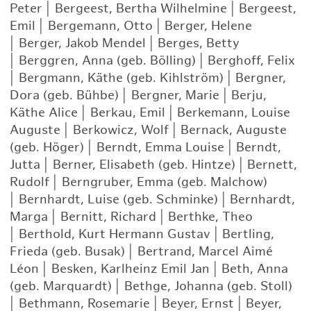
Peter
|
Bergeest, Bertha Wilhelmine
|
Bergeest,
Emil
|
Bergemann, Otto
|
Berger, Helene
|
Berger, Jakob Mendel
|
Berges, Betty
|
Berggren, Anna (geb. Bölling)
|
Berghoff, Felix
|
Bergmann, Käthe (geb. Kihlström)
|
Bergner,
Dora (geb. Bühbe)
|
Bergner, Marie
|
Berju,
Käthe Alice
|
Berkau, Emil
|
Berkemann, Louise
Auguste
|
Berkowicz, Wolf
|
Bernack, Auguste
(geb. Höger)
|
Berndt, Emma Louise
|
Berndt,
Jutta
|
Berner, Elisabeth (geb. Hintze)
|
Bernett,
Rudolf
|
Berngruber, Emma (geb. Malchow)
|
Bernhardt, Luise (geb. Schminke)
|
Bernhardt,
Marga
|
Bernitt, Richard
|
Berthke, Theo
|
Berthold, Kurt Hermann Gustav
|
Bertling,
Frieda (geb. Busak)
|
Bertrand, Marcel Aimé
Léon
|
Besken, Karlheinz Emil Jan
|
Beth, Anna
(geb. Marquardt)
|
Bethge, Johanna (geb. Stoll)
|
Bethmann, Rosemarie
|
Beyer, Ernst
|
Beyer,