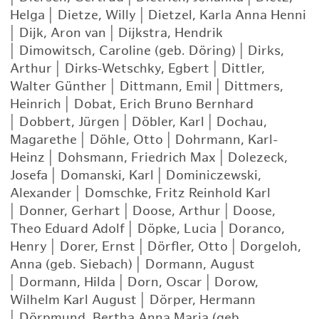
Helga
|
Dietze, Willy
|
Dietzel, Karla Anna Henni
|
Dijk, Aron van
|
Dijkstra, Hendrik
|
Dimowitsch, Caroline (geb. Döring)
|
Dirks,
Arthur
|
Dirks-Wetschky, Egbert
|
Dittler,
Walter Günther
|
Dittmann, Emil
|
Dittmers,
Heinrich
|
Dobat, Erich Bruno Bernhard
|
Dobbert, Jürgen
|
Döbler, Karl
|
Dochau,
Magarethe
|
Döhle, Otto
|
Dohrmann, Karl-
Heinz
|
Dohsmann, Friedrich Max
|
Dolezeck,
Josefa
|
Domanski, Karl
|
Dominiczewski,
Alexander
|
Domschke, Fritz Reinhold Karl
|
Donner, Gerhart
|
Doose, Arthur
|
Doose,
Theo Eduard Adolf
|
Döpke, Lucia
|
Doranco,
Henry
|
Dorer, Ernst
|
Dörfler, Otto
|
Dorgeloh,
Anna (geb. Siebach)
|
Dormann, August
|
Dormann, Hilda
|
Dorn, Oscar
|
Dorow,
Wilhelm Karl August
|
Dörper, Hermann
|
Dörpmund, Bertha Anna Maria (geb.