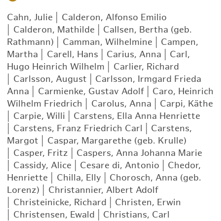
Cahn, Julie
|
Calderon, Alfonso Emilio
|
Calderon, Mathilde
|
Callsen, Bertha (geb.
Rathmann)
|
Camman, Wilhelmine
|
Campen,
Martha
|
Carell, Hans
|
Carius, Anna
|
Carl,
Hugo Heinrich Wilhelm
|
Carlier, Richard
|
Carlsson, August
|
Carlsson, Irmgard Frieda
Anna
|
Carmienke, Gustav Adolf
|
Caro, Heinrich
Wilhelm Friedrich
|
Carolus, Anna
|
Carpi, Käthe
|
Carpie, Willi
|
Carstens, Ella Anna Henriette
|
Carstens, Franz Friedrich Carl
|
Carstens,
Margot
|
Caspar, Margarethe (geb. Krulle)
|
Casper, Fritz
|
Caspers, Anna Johanna Marie
|
Cassidy, Alice
|
Cesare di, Antonio
|
Chedor,
Henriette
|
Chilla, Elly
|
Chorosch, Anna (geb.
Lorenz)
|
Christannier, Albert Adolf
|
Christeinicke, Richard
|
Christen, Erwin
|
Christensen, Ewald
|
Christians, Carl