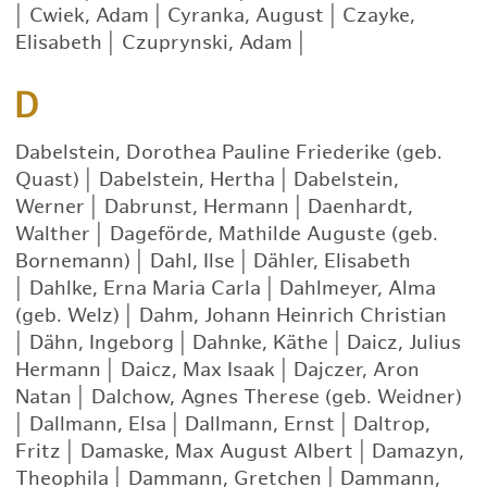
|
Cwiek, Adam
|
Cyranka, August
|
Czayke,
Elisabeth
|
Czuprynski, Adam
|
D
Dabelstein, Dorothea Pauline Friederike (geb.
Quast)
|
Dabelstein, Hertha
|
Dabelstein,
Werner
|
Dabrunst, Hermann
|
Daenhardt,
Walther
|
Dageförde, Mathilde Auguste (geb.
Bornemann)
|
Dahl, Ilse
|
Dähler, Elisabeth
|
Dahlke, Erna Maria Carla
|
Dahlmeyer, Alma
(geb. Welz)
|
Dahm, Johann Heinrich Christian
|
Dähn, Ingeborg
|
Dahnke, Käthe
|
Daicz, Julius
Hermann
|
Daicz, Max Isaak
|
Dajczer, Aron
Natan
|
Dalchow, Agnes Therese (geb. Weidner)
|
Dallmann, Elsa
|
Dallmann, Ernst
|
Daltrop,
Fritz
|
Damaske, Max August Albert
|
Damazyn,
Theophila
|
Dammann, Gretchen
|
Dammann,