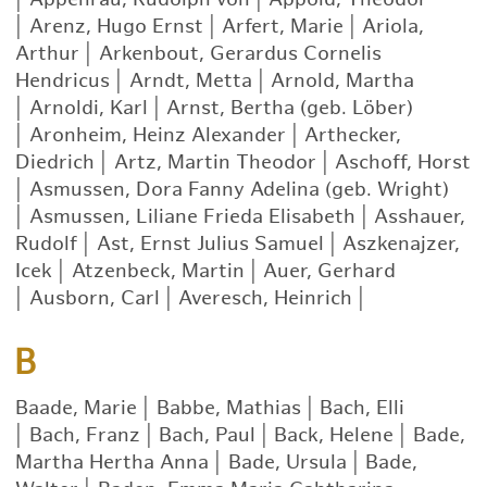
|
Arenz, Hugo Ernst
|
Arfert, Marie
|
Ariola,
Arthur
|
Arkenbout, Gerardus Cornelis
Hendricus
|
Arndt, Metta
|
Arnold, Martha
|
Arnoldi, Karl
|
Arnst, Bertha (geb. Löber)
|
Aronheim, Heinz Alexander
|
Arthecker,
Diedrich
|
Artz, Martin Theodor
|
Aschoff, Horst
|
Asmussen, Dora Fanny Adelina (geb. Wright)
|
Asmussen, Liliane Frieda Elisabeth
|
Asshauer,
Rudolf
|
Ast, Ernst Julius Samuel
|
Aszkenajzer,
Icek
|
Atzenbeck, Martin
|
Auer, Gerhard
|
Ausborn, Carl
|
Averesch, Heinrich
|
B
Baade, Marie
|
Babbe, Mathias
|
Bach, Elli
|
Bach, Franz
|
Bach, Paul
|
Back, Helene
|
Bade,
Martha Hertha Anna
|
Bade, Ursula
|
Bade,