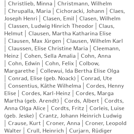
|
Christlieb, Minna
|
Christmann, Wilhelm
|
Chrupalla, Maria
|
Cichoracki, Johann
|
Claes,
Joseph Henri
|
Clasen, Emil
|
Clasen, Wilhelm
|
Classen, Ludwig Hinrich Theodor
|
Claus,
Helmut
|
Clausen, Martha Katharina Elise
|
Clausen, Max Jürgen
|
Clausen, Wilhelm Karl
|
Claussen, Elise Christine Maria
|
Cleemann,
Heinz
|
Cohen, Sella Amalia
|
Cohn, Anna
|
Cohn, Edwin
|
Cohn, Felix
|
Colbow,
Margarethe
|
Collewui, Ida Bertha Elise Olga
|
Conrad, Elise (geb. Noack)
|
Conrad, Ute
|
Consentius, Käthe Wilhelma
|
Cordes, Henny
Elise
|
Cordes, Karl-Heinz
|
Cordes, Marga
Martha (geb. Arendt)
|
Cords, Albert
|
Cordts,
Anna Olga Alice
|
Cordts, Fritz
|
Corleis, Luise
(geb. Jeske)
|
Crantz, Johann Heinrich Ludwig
|
Crause, Kurt
|
Croner, Anna
|
Croner, Leopold
Walter
|
Crull, Heinrich
|
Curjarn, Rüdiger