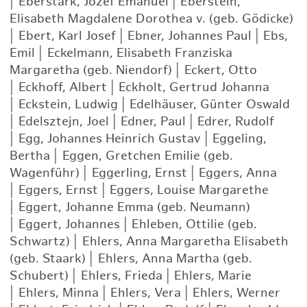
|
Eberstark, Józef Emanuel
|
Eberstein,
Elisabeth Magdalene Dorothea v. (geb. Gödicke)
|
Ebert, Karl Josef
|
Ebner, Johannes Paul
|
Ebs,
Emil
|
Eckelmann, Elisabeth Franziska
Margaretha (geb. Niendorf)
|
Eckert, Otto
|
Eckhoff, Albert
|
Eckholt, Gertrud Johanna
|
Eckstein, Ludwig
|
Edelhäuser, Günter Oswald
|
Edelsztejn, Joel
|
Edner, Paul
|
Edrer, Rudolf
|
Egg, Johannes Heinrich Gustav
|
Eggeling,
Bertha
|
Eggen, Gretchen Emilie (geb.
Wagenführ)
|
Eggerling, Ernst
|
Eggers, Anna
|
Eggers, Ernst
|
Eggers, Louise Margarethe
|
Eggert, Johanne Emma (geb. Neumann)
|
Eggert, Johannes
|
Ehleben, Ottilie (geb.
Schwartz)
|
Ehlers, Anna Margaretha Elisabeth
(geb. Staark)
|
Ehlers, Anna Martha (geb.
Schubert)
|
Ehlers, Frieda
|
Ehlers, Marie
|
Ehlers, Minna
|
Ehlers, Vera
|
Ehlers, Werner