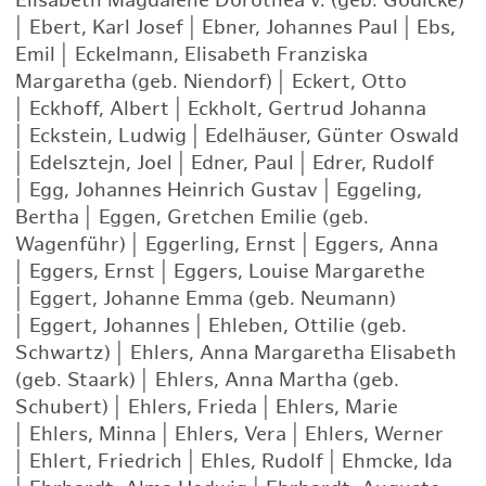
Elisabeth Magdalene Dorothea v. (geb. Gödicke)
|
Ebert, Karl Josef
|
Ebner, Johannes Paul
|
Ebs,
Emil
|
Eckelmann, Elisabeth Franziska
Margaretha (geb. Niendorf)
|
Eckert, Otto
|
Eckhoff, Albert
|
Eckholt, Gertrud Johanna
|
Eckstein, Ludwig
|
Edelhäuser, Günter Oswald
|
Edelsztejn, Joel
|
Edner, Paul
|
Edrer, Rudolf
|
Egg, Johannes Heinrich Gustav
|
Eggeling,
Bertha
|
Eggen, Gretchen Emilie (geb.
Wagenführ)
|
Eggerling, Ernst
|
Eggers, Anna
|
Eggers, Ernst
|
Eggers, Louise Margarethe
|
Eggert, Johanne Emma (geb. Neumann)
|
Eggert, Johannes
|
Ehleben, Ottilie (geb.
Schwartz)
|
Ehlers, Anna Margaretha Elisabeth
(geb. Staark)
|
Ehlers, Anna Martha (geb.
Schubert)
|
Ehlers, Frieda
|
Ehlers, Marie
|
Ehlers, Minna
|
Ehlers, Vera
|
Ehlers, Werner
|
Ehlert, Friedrich
|
Ehles, Rudolf
|
Ehmcke, Ida