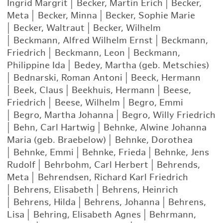
Ingrid Margrit
|
Becker, Martin Erich
|
Becker,
Meta
|
Becker, Minna
|
Becker, Sophie Marie
|
Becker, Waltraut
|
Becker, Wilhelm
|
Beckmann, Alfred Wilhelm Ernst
|
Beckmann,
Friedrich
|
Beckmann, Leon
|
Beckmann,
Philippine Ida
|
Bedey, Martha (geb. Metschies)
|
Bednarski, Roman Antoni
|
Beeck, Hermann
|
Beek, Claus
|
Beekhuis, Hermann
|
Beese,
Friedrich
|
Beese, Wilhelm
|
Begro, Emmi
|
Begro, Martha Johanna
|
Begro, Willy Friedrich
|
Behn, Carl Hartwig
|
Behnke, Alwine Johanna
Maria (geb. Braebelow)
|
Behnke, Dorothea
|
Behnke, Emmi
|
Behnke, Frieda
|
Behnke, Jens
Rudolf
|
Behrbohm, Carl Herbert
|
Behrends,
Meta
|
Behrendsen, Richard Karl Friedrich
|
Behrens, Elisabeth
|
Behrens, Heinrich
|
Behrens, Hilda
|
Behrens, Johanna
|
Behrens,
Lisa
|
Behring, Elisabeth Agnes
|
Behrmann,