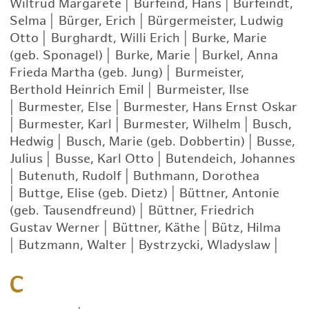
Wiltrud Margarete
|
Burfeind, Hans
|
Burfeindt,
Selma
|
Bürger, Erich
|
Bürgermeister, Ludwig
Otto
|
Burghardt, Willi Erich
|
Burke, Marie
(geb. Sponagel)
|
Burke, Marie
|
Burkel, Anna
Frieda Martha (geb. Jung)
|
Burmeister,
Berthold Heinrich Emil
|
Burmeister, Ilse
|
Burmester, Else
|
Burmester, Hans Ernst Oskar
|
Burmester, Karl
|
Burmester, Wilhelm
|
Busch,
Hedwig
|
Busch, Marie (geb. Dobbertin)
|
Busse,
Julius
|
Busse, Karl Otto
|
Butendeich, Johannes
|
Butenuth, Rudolf
|
Buthmann, Dorothea
|
Buttge, Elise (geb. Dietz)
|
Büttner, Antonie
(geb. Tausendfreund)
|
Büttner, Friedrich
Gustav Werner
|
Büttner, Käthe
|
Bütz, Hilma
|
Butzmann, Walter
|
Bystrzycki, Wladyslaw
|
C