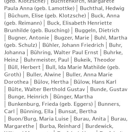
(geb. Klotzsche)
|
Buchtenkirch, Margarete
Paula Anna (geb. Lamottke)
|
Buchthal, Hedwig
|
Büchum, Elise (geb. Klotzsche)
|
Buck, Anna
(geb. Reimann)
|
Buck, Elisabeth Henriette
Brunhilde (geb. Busching)
|
Buggeln, Dietrich
|
Bugner, Antonie
|
Bugzer, Marie
|
Buhl, Martha
(geb. Schulz)
|
Bühler, Johann Friedrich
|
Buhr,
Johanna
|
Bühring, Walter Paul Ernst
|
Buhrke,
Heinz
|
Buhrmeister, Paul
|
Bukeik, Theodor
|
Büll, Herbert
|
Bull, Ida Marie Mathilde (geb.
Groth)
|
Buller, Alwine
|
Buller, Anna Marie
Dorothea
|
Bülov, Hertha
|
Bülow, Hans Karl
|
Bülte, Walter Berthold Gustav
|
Bunde, Gustav
|
Bunge, Heinrich
|
Bünger, Martha
|
Bunkenburg, Frieda (geb. Eggers)
|
Bunners,
Carl
|
Bünning, Ella
|
Bunsat, Bertha
|
Buon/Burg, Maria Luise
|
Burau, Anita
|
Burau,
Margarethe
|
Burba, Reinhard
|
Burdewick,