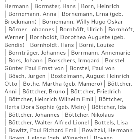
Hermann
|
Bormster, Hans
|
Born, Heinrich
|
Bornemann, Anna
|
Bornemann, Erna (geb.
Brockmann)
|
Bornemann, Willy Hugo Oskar
|
Börner, Johannes
|
Bornhöft, Ulrich
|
Bornhöft,
Werner
|
Bornholdt, Dorothea Auguste (geb.
Bendix)
|
Bornholdt, Hans
|
Borni, Louise
|
Bornträger, Johannes
|
Borrmann, Annemarie
|
Bors, Johann
|
Borschers, Irmgard
|
Borstel,
Günter Paul Ernst von
|
Borstel, Paul von
|
Bösch, Jürgen
|
Bostelmann, August Heinrich
Otto
|
Bothe, Martha (geb. Mamero)
|
Böttcher,
Anni
|
Böttcher, Bruno
|
Böttcher, Friedrich
|
Böttcher, Heinrich Wilhelm Emil
|
Böttcher,
Herta Dora Sophie (geb. Mein)
|
Böttcher, Ida
|
Böttcher, Johannes
|
Böttcher, Nikolaus
|
Böttcher, Walter Alfred Lionel
|
Bottels, Lisa
|
Bowitz, Paul Richard Emil
|
Bowitzki, Hermann
|
Boyen, Helene (geb. Wünsche)
|
Boysen,