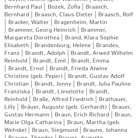
Bernhard Paul
|
Bozek, Zofia
|
Braasch,
Bernhard
|
Braasch, Claus-Dieter
|
Braasch, Rolf
|
Bracker, Walter
|
Bragenheim, Martin
|
Brammer, Georg Heinrich
|
Brammer,
Margareta Dorothea
|
Brand, Klara Sophie
Elisabeth
|
Brandenburg, Helene
|
Brandes,
Franz
|
Brandt, Adolph
|
Brandt, Arwed Wilhelm
Reinhold
|
Brandt, Emil
|
Brandt, Emma
|
Brandt, Ernst
|
Brandt, Frieda Alwine
Christine (geb. Peper)
|
Brandt, Gustav Adolf
Christian
|
Brandt, Jonny
|
Brandt, Julia Pauline
Franziska
|
Brandt, Lieselotte
|
Brandt,
Reinhold
|
Braße, Alfred Friedrich
|
Brathauer,
Lilly
|
Bräuer, Auguste (geb. Gerhardt)
|
Brauer,
Gustav Hermann
|
Braun, Erich Richard
|
Braun,
Marie Olga Catharina
|
Braun, Martha (geb.
Wehske)
|
Braun, Siegmund
|
Braune, Johanna
|
Braune, Theodor
|
Brauns, Auguste