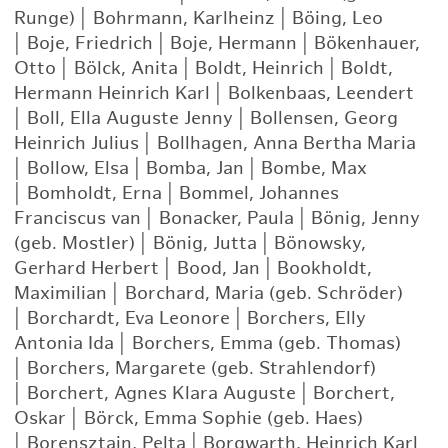
Runge)
|
Bohrmann, Karlheinz
|
Böing, Leo
|
Boje, Friedrich
|
Boje, Hermann
|
Bökenhauer,
Otto
|
Bölck, Anita
|
Boldt, Heinrich
|
Boldt,
Hermann Heinrich Karl
|
Bolkenbaas, Leendert
|
Boll, Ella Auguste Jenny
|
Bollensen, Georg
Heinrich Julius
|
Bollhagen, Anna Bertha Maria
|
Bollow, Elsa
|
Bomba, Jan
|
Bombe, Max
|
Bomholdt, Erna
|
Bommel, Johannes
Franciscus van
|
Bonacker, Paula
|
Bönig, Jenny
(geb. Mostler)
|
Bönig, Jutta
|
Bönowsky,
Gerhard Herbert
|
Bood, Jan
|
Bookholdt,
Maximilian
|
Borchard, Maria (geb. Schröder)
|
Borchardt, Eva Leonore
|
Borchers, Elly
Antonia Ida
|
Borchers, Emma (geb. Thomas)
|
Borchers, Margarete (geb. Strahlendorf)
|
Borchert, Agnes Klara Auguste
|
Borchert,
Oskar
|
Börck, Emma Sophie (geb. Haes)
|
Borensztajn, Pelta
|
Borgwarth, Heinrich Karl