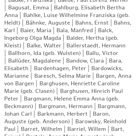
|
Badke, Franziska
|
Baede, Paul Lorenz Werner
|
Bagusat, Emma
|
Bahlburg, Elisabeth Bertha
Anna
|
Bahlke, Luise Wilhelmine Franziska (geb.
Heldt)
|
Bähnke, Auguste
|
Bahns, Ernst
|
Bahns,
Karl
|
Baier, Maria
|
Bala, Manfred
|
Balck,
Ingeborg Olga Magda
|
Balder, Hertha (geb.
Kleist)
|
Balke, Walter
|
Ballerstaedt, Hermann
|
Ballhorn, Ida (geb. Wulsten)
|
Ballu, Victor
|
Ballüder, Magdalene
|
Bandow, Clara
|
Bara,
Elisabeth
|
Bardenhagen, Peter
|
Bardowicks,
Marianne
|
Baresch, Selma Marie
|
Bargen, Anna
von Bargen
|
Barghusen, Henriette Caroline
Marie (geb. Clasen)
|
Barghusen, Hinrich Paul
Peter
|
Bargmann, Helene Emma Anna (geb.
Beckmann)
|
Bargmann, Hermann
|
Bargmann,
Johan Carl
|
Barkmann, Herbert
|
Baron,
Auguste (geb. Anderson)
|
Barowsky, Reinhold
Paul
|
Barret, Wilhelm
|
Barriel, Willem
|
Bart,