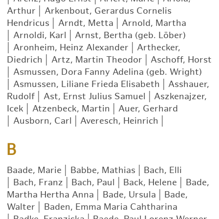
Arthur
|
Arkenbout, Gerardus Cornelis
Hendricus
|
Arndt, Metta
|
Arnold, Martha
|
Arnoldi, Karl
|
Arnst, Bertha (geb. Löber)
|
Aronheim, Heinz Alexander
|
Arthecker,
Diedrich
|
Artz, Martin Theodor
|
Aschoff, Horst
|
Asmussen, Dora Fanny Adelina (geb. Wright)
|
Asmussen, Liliane Frieda Elisabeth
|
Asshauer,
Rudolf
|
Ast, Ernst Julius Samuel
|
Aszkenajzer,
Icek
|
Atzenbeck, Martin
|
Auer, Gerhard
|
Ausborn, Carl
|
Averesch, Heinrich
|
B
Baade, Marie
|
Babbe, Mathias
|
Bach, Elli
|
Bach, Franz
|
Bach, Paul
|
Back, Helene
|
Bade,
Martha Hertha Anna
|
Bade, Ursula
|
Bade,
Walter
|
Baden, Emma Maria Cahtharina