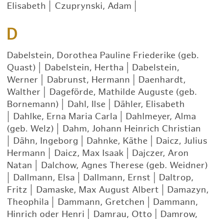
Elisabeth
|
Czuprynski, Adam
|
D
Dabelstein, Dorothea Pauline Friederike (geb.
Quast)
|
Dabelstein, Hertha
|
Dabelstein,
Werner
|
Dabrunst, Hermann
|
Daenhardt,
Walther
|
Dageförde, Mathilde Auguste (geb.
Bornemann)
|
Dahl, Ilse
|
Dähler, Elisabeth
|
Dahlke, Erna Maria Carla
|
Dahlmeyer, Alma
(geb. Welz)
|
Dahm, Johann Heinrich Christian
|
Dähn, Ingeborg
|
Dahnke, Käthe
|
Daicz, Julius
Hermann
|
Daicz, Max Isaak
|
Dajczer, Aron
Natan
|
Dalchow, Agnes Therese (geb. Weidner)
|
Dallmann, Elsa
|
Dallmann, Ernst
|
Daltrop,
Fritz
|
Damaske, Max August Albert
|
Damazyn,
Theophila
|
Dammann, Gretchen
|
Dammann,
Hinrich oder Henri
|
Damrau, Otto
|
Damrow,