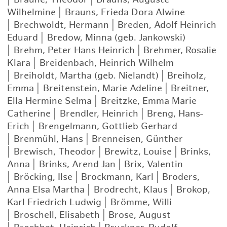
Wilhelmine
|
Brauns, Frieda Dora Alwine
|
Brechwoldt, Hermann
|
Breden, Adolf Heinrich
Eduard
|
Bredow, Minna (geb. Jankowski)
|
Brehm, Peter Hans Heinrich
|
Brehmer, Rosalie
Klara
|
Breidenbach, Heinrich Wilhelm
|
Breiholdt, Martha (geb. Nielandt)
|
Breiholz,
Emma
|
Breitenstein, Marie Adeline
|
Breitner,
Ella Hermine Selma
|
Breitzke, Emma Marie
Catherine
|
Brendler, Heinrich
|
Breng, Hans-
Erich
|
Brengelmann, Gottlieb Gerhard
|
Brenmühl, Hans
|
Brenneisen, Günther
|
Brewisch, Theodor
|
Brewitz, Louise
|
Brinks,
Anna
|
Brinks, Arend Jan
|
Brix, Valentin
|
Bröcking, Ilse
|
Brockmann, Karl
|
Broders,
Anna Elsa Martha
|
Brodrecht, Klaus
|
Brokop,
Karl Friedrich Ludwig
|
Brömme, Willi
|
Broschell, Elisabeth
|
Brose, August