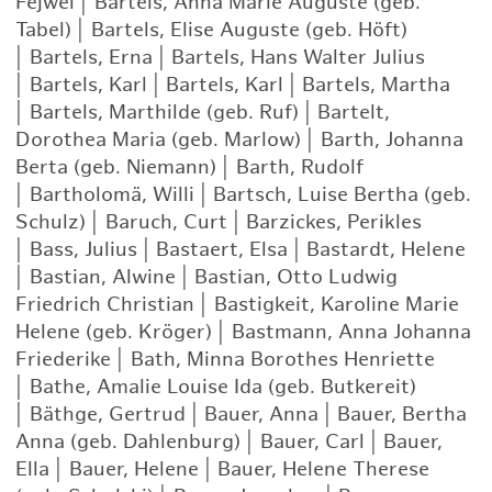
Fejwel
|
Bartels, Anna Marie Auguste (geb.
Tabel)
|
Bartels, Elise Auguste (geb. Höft)
|
Bartels, Erna
|
Bartels, Hans Walter Julius
|
Bartels, Karl
|
Bartels, Karl
|
Bartels, Martha
|
Bartels, Marthilde (geb. Ruf)
|
Bartelt,
Dorothea Maria (geb. Marlow)
|
Barth, Johanna
Berta (geb. Niemann)
|
Barth, Rudolf
|
Bartholomä, Willi
|
Bartsch, Luise Bertha (geb.
Schulz)
|
Baruch, Curt
|
Barzickes, Perikles
|
Bass, Julius
|
Bastaert, Elsa
|
Bastardt, Helene
|
Bastian, Alwine
|
Bastian, Otto Ludwig
Friedrich Christian
|
Bastigkeit, Karoline Marie
Helene (geb. Kröger)
|
Bastmann, Anna Johanna
Friederike
|
Bath, Minna Borothes Henriette
|
Bathe, Amalie Louise Ida (geb. Butkereit)
|
Bäthge, Gertrud
|
Bauer, Anna
|
Bauer, Bertha
Anna (geb. Dahlenburg)
|
Bauer, Carl
|
Bauer,
Ella
|
Bauer, Helene
|
Bauer, Helene Therese