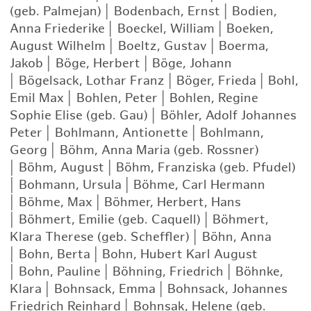
(geb. Palmejan)
|
Bodenbach, Ernst
|
Bodien,
Anna Friederike
|
Boeckel, William
|
Boeken,
August Wilhelm
|
Boeltz, Gustav
|
Boerma,
Jakob
|
Böge, Herbert
|
Böge, Johann
|
Bögelsack, Lothar Franz
|
Böger, Frieda
|
Bohl,
Emil Max
|
Bohlen, Peter
|
Bohlen, Regine
Sophie Elise (geb. Gau)
|
Böhler, Adolf Johannes
Peter
|
Bohlmann, Antionette
|
Bohlmann,
Georg
|
Böhm, Anna Maria (geb. Rossner)
|
Böhm, August
|
Böhm, Franziska (geb. Pfudel)
|
Bohmann, Ursula
|
Böhme, Carl Hermann
|
Böhme, Max
|
Böhmer, Herbert, Hans
|
Böhmert, Emilie (geb. Caquell)
|
Böhmert,
Klara Therese (geb. Scheffler)
|
Böhn, Anna
|
Bohn, Berta
|
Bohn, Hubert Karl August
|
Bohn, Pauline
|
Böhning, Friedrich
|
Böhnke,
Klara
|
Bohnsack, Emma
|
Bohnsack, Johannes
Friedrich Reinhard
|
Bohnsak, Helene (geb.