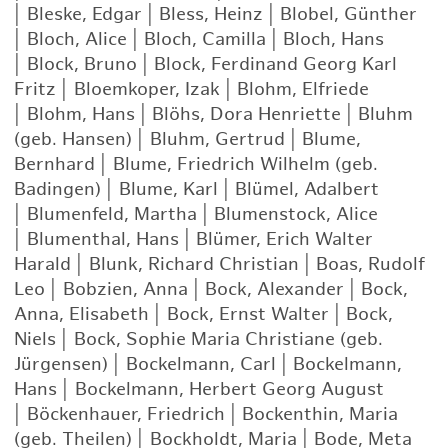
|
Bleske, Edgar
|
Bless, Heinz
|
Blobel, Günther
|
Bloch, Alice
|
Bloch, Camilla
|
Bloch, Hans
|
Block, Bruno
|
Block, Ferdinand Georg Karl
Fritz
|
Bloemkoper, Izak
|
Blohm, Elfriede
|
Blohm, Hans
|
Blöhs, Dora Henriette
|
Bluhm
(geb. Hansen)
|
Bluhm, Gertrud
|
Blume,
Bernhard
|
Blume, Friedrich Wilhelm (geb.
Badingen)
|
Blume, Karl
|
Blümel, Adalbert
|
Blumenfeld, Martha
|
Blumenstock, Alice
|
Blumenthal, Hans
|
Blümer, Erich Walter
Harald
|
Blunk, Richard Christian
|
Boas, Rudolf
Leo
|
Bobzien, Anna
|
Bock, Alexander
|
Bock,
Anna, Elisabeth
|
Bock, Ernst Walter
|
Bock,
Niels
|
Bock, Sophie Maria Christiane (geb.
Jürgensen)
|
Bockelmann, Carl
|
Bockelmann,
Hans
|
Bockelmann, Herbert Georg August
|
Böckenhauer, Friedrich
|
Bockenthin, Maria
(geb. Theilen)
|
Bockholdt, Maria
|
Bode, Meta