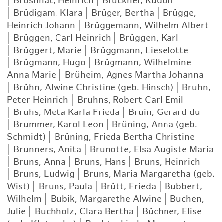
|
Broshhat, Heinrich
|
Bruckner, Rudolf
|
Brüdigam, Klara
|
Brüger, Bertha
|
Brügge,
Heinrich Johann
|
Brüggemann, Wilhelm Albert
|
Brüggen, Carl Heinrich
|
Brüggen, Karl
|
Brüggert, Marie
|
Brüggmann, Lieselotte
|
Brügmann, Hugo
|
Brügmann, Wilhelmine
Anna Marie
|
Brüheim, Agnes Martha Johanna
|
Brühn, Alwine Christine (geb. Hinsch)
|
Bruhn,
Peter Heinrich
|
Bruhns, Robert Carl Emil
|
Bruhs, Meta Karla Frieda
|
Bruin, Gerard du
|
Brummer, Karol Leon
|
Brüning, Anna (geb.
Schmidt)
|
Brüning, Frieda Bertha Christine
|
Brunners, Anita
|
Brunotte, Elsa Augiste Maria
|
Bruns, Anna
|
Bruns, Hans
|
Bruns, Heinrich
|
Bruns, Ludwig
|
Bruns, Maria Margaretha (geb.
Wist)
|
Bruns, Paula
|
Brütt, Frieda
|
Bubbert,
Wilhelm
|
Bubik, Margarethe Alwine
|
Buchen,
Julie
|
Buchholz, Clara Bertha
|
Büchner, Elise