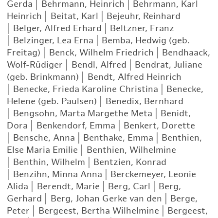
Gerda
|
Behrmann, Heinrich
|
Behrmann, Karl
Heinrich
|
Beitat, Karl
|
Bejeuhr, Reinhard
|
Belger, Alfred Erhard
|
Beltzner, Franz
|
Belzinger, Lea Erna
|
Bemba, Hedwig (geb.
Freitag)
|
Benck, Wilhelm Friedrich
|
Bendhaack,
Wolf-Rüdiger
|
Bendl, Alfred
|
Bendrat, Juliane
(geb. Brinkmann)
|
Bendt, Alfred Heinrich
|
Benecke, Frieda Karoline Christina
|
Benecke,
Helene (geb. Paulsen)
|
Benedix, Bernhard
|
Bengsohn, Marta Margethe Meta
|
Benidt,
Dora
|
Benkendorf, Emma
|
Benkert, Dorette
|
Bensche, Anna
|
Benthake, Emma
|
Benthien,
Else Maria Emilie
|
Benthien, Wilhelmine
|
Benthin, Wilhelm
|
Bentzien, Konrad
|
Benzihn, Minna Anna
|
Berckemeyer, Leonie
Alida
|
Berendt, Marie
|
Berg, Carl
|
Berg,
Gerhard
|
Berg, Johan Gerke van den
|
Berge,
Peter
|
Bergeest, Bertha Wilhelmine
|
Bergeest,