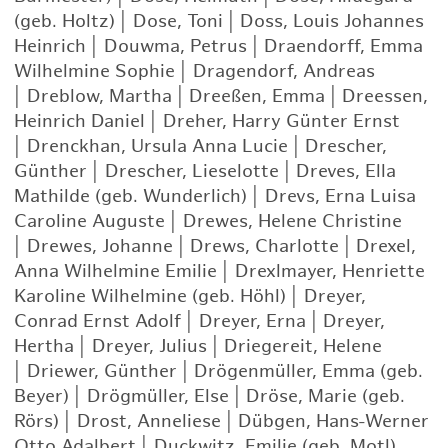
(geb. Holtz)
|
Dose, Toni
|
Doss, Louis Johannes
Heinrich
|
Douwma, Petrus
|
Draendorff, Emma
Wilhelmine Sophie
|
Dragendorf, Andreas
|
Dreblow, Martha
|
Dreeßen, Emma
|
Dreessen,
Heinrich Daniel
|
Dreher, Harry Günter Ernst
|
Drenckhan, Ursula Anna Lucie
|
Drescher,
Günther
|
Drescher, Lieselotte
|
Dreves, Ella
Mathilde (geb. Wunderlich)
|
Drevs, Erna Luisa
Caroline Auguste
|
Drewes, Helene Christine
|
Drewes, Johanne
|
Drews, Charlotte
|
Drexel,
Anna Wilhelmine Emilie
|
Drexlmayer, Henriette
Karoline Wilhelmine (geb. Höhl)
|
Dreyer,
Conrad Ernst Adolf
|
Dreyer, Erna
|
Dreyer,
Hertha
|
Dreyer, Julius
|
Driegereit, Helene
|
Driewer, Günther
|
Drögenmüller, Emma (geb.
Beyer)
|
Drögmüller, Else
|
Dröse, Marie (geb.
Rörs)
|
Drost, Anneliese
|
Dübgen, Hans-Werner
Otto Adalbert
|
Duckwitz, Emilie (geb. Motl)