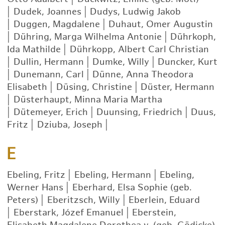
|
Dudek, Joannes
|
Dudys, Ludwig Jakob
|
Duggen, Magdalene
|
Duhaut, Omer Augustin
|
Dühring, Marga Wilhelma Antonie
|
Dührkoph,
Ida Mathilde
|
Dührkopp, Albert Carl Christian
|
Dullin, Hermann
|
Dumke, Willy
|
Duncker, Kurt
|
Dunemann, Carl
|
Dünne, Anna Theodora
Elisabeth
|
Düsing, Christine
|
Düster, Hermann
|
Düsterhaupt, Minna Maria Martha
|
Dütemeyer, Erich
|
Duunsing, Friedrich
|
Duus,
Fritz
|
Dziuba, Joseph
|
E
Ebeling, Fritz
|
Ebeling, Hermann
|
Ebeling,
Werner Hans
|
Eberhard, Elsa Sophie (geb.
Peters)
|
Eberitzsch, Willy
|
Eberlein, Eduard
|
Eberstark, Józef Emanuel
|
Eberstein,