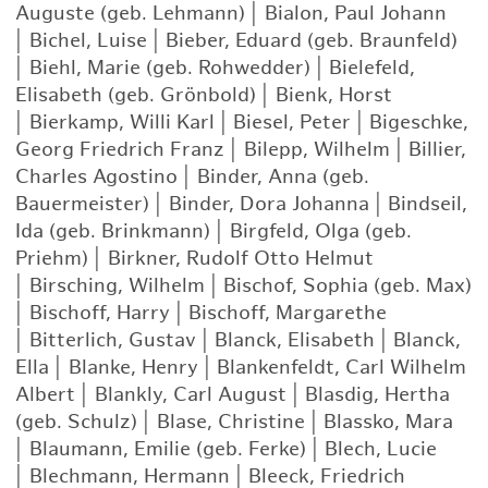
Auguste (geb. Lehmann)
|
Bialon, Paul Johann
|
Bichel, Luise
|
Bieber, Eduard (geb. Braunfeld)
|
Biehl, Marie (geb. Rohwedder)
|
Bielefeld,
Elisabeth (geb. Grönbold)
|
Bienk, Horst
|
Bierkamp, Willi Karl
|
Biesel, Peter
|
Bigeschke,
Georg Friedrich Franz
|
Bilepp, Wilhelm
|
Billier,
Charles Agostino
|
Binder, Anna (geb.
Bauermeister)
|
Binder, Dora Johanna
|
Bindseil,
Ida (geb. Brinkmann)
|
Birgfeld, Olga (geb.
Priehm)
|
Birkner, Rudolf Otto Helmut
|
Birsching, Wilhelm
|
Bischof, Sophia (geb. Max)
|
Bischoff, Harry
|
Bischoff, Margarethe
|
Bitterlich, Gustav
|
Blanck, Elisabeth
|
Blanck,
Ella
|
Blanke, Henry
|
Blankenfeldt, Carl Wilhelm
Albert
|
Blankly, Carl August
|
Blasdig, Hertha
(geb. Schulz)
|
Blase, Christine
|
Blassko, Mara
|
Blaumann, Emilie (geb. Ferke)
|
Blech, Lucie
|
Blechmann, Hermann
|
Bleeck, Friedrich