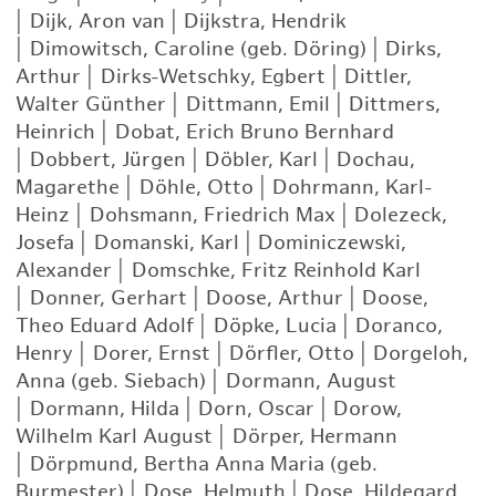
|
Dijk, Aron van
|
Dijkstra, Hendrik
|
Dimowitsch, Caroline (geb. Döring)
|
Dirks,
Arthur
|
Dirks-Wetschky, Egbert
|
Dittler,
Walter Günther
|
Dittmann, Emil
|
Dittmers,
Heinrich
|
Dobat, Erich Bruno Bernhard
|
Dobbert, Jürgen
|
Döbler, Karl
|
Dochau,
Magarethe
|
Döhle, Otto
|
Dohrmann, Karl-
Heinz
|
Dohsmann, Friedrich Max
|
Dolezeck,
Josefa
|
Domanski, Karl
|
Dominiczewski,
Alexander
|
Domschke, Fritz Reinhold Karl
|
Donner, Gerhart
|
Doose, Arthur
|
Doose,
Theo Eduard Adolf
|
Döpke, Lucia
|
Doranco,
Henry
|
Dorer, Ernst
|
Dörfler, Otto
|
Dorgeloh,
Anna (geb. Siebach)
|
Dormann, August
|
Dormann, Hilda
|
Dorn, Oscar
|
Dorow,
Wilhelm Karl August
|
Dörper, Hermann
|
Dörpmund, Bertha Anna Maria (geb.
Burmester)
|
Dose, Helmuth
|
Dose, Hildegard