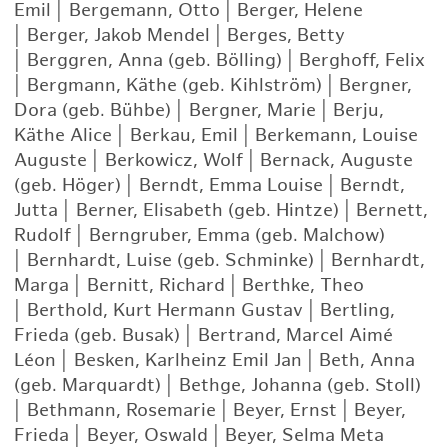
Emil
|
Bergemann, Otto
|
Berger, Helene
|
Berger, Jakob Mendel
|
Berges, Betty
|
Berggren, Anna (geb. Bölling)
|
Berghoff, Felix
|
Bergmann, Käthe (geb. Kihlström)
|
Bergner,
Dora (geb. Bühbe)
|
Bergner, Marie
|
Berju,
Käthe Alice
|
Berkau, Emil
|
Berkemann, Louise
Auguste
|
Berkowicz, Wolf
|
Bernack, Auguste
(geb. Höger)
|
Berndt, Emma Louise
|
Berndt,
Jutta
|
Berner, Elisabeth (geb. Hintze)
|
Bernett,
Rudolf
|
Berngruber, Emma (geb. Malchow)
|
Bernhardt, Luise (geb. Schminke)
|
Bernhardt,
Marga
|
Bernitt, Richard
|
Berthke, Theo
|
Berthold, Kurt Hermann Gustav
|
Bertling,
Frieda (geb. Busak)
|
Bertrand, Marcel Aimé
Léon
|
Besken, Karlheinz Emil Jan
|
Beth, Anna
(geb. Marquardt)
|
Bethge, Johanna (geb. Stoll)
|
Bethmann, Rosemarie
|
Beyer, Ernst
|
Beyer,
Frieda
|
Beyer, Oswald
|
Beyer, Selma Meta