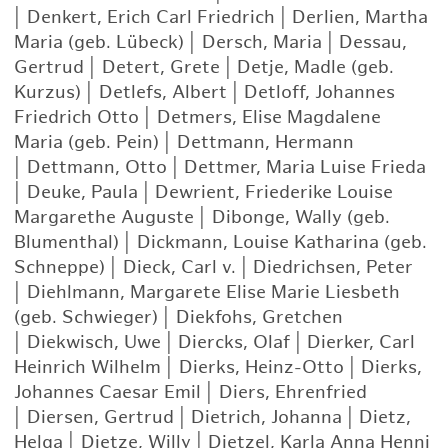
|
Denkert, Erich Carl Friedrich
|
Derlien, Martha
Maria (geb. Lübeck)
|
Dersch, Maria
|
Dessau,
Gertrud
|
Detert, Grete
|
Detje, Madle (geb.
Kurzus)
|
Detlefs, Albert
|
Detloff, Johannes
Friedrich Otto
|
Detmers, Elise Magdalene
Maria (geb. Pein)
|
Dettmann, Hermann
|
Dettmann, Otto
|
Dettmer, Maria Luise Frieda
|
Deuke, Paula
|
Dewrient, Friederike Louise
Margarethe Auguste
|
Dibonge, Wally (geb.
Blumenthal)
|
Dickmann, Louise Katharina (geb.
Schneppe)
|
Dieck, Carl v.
|
Diedrichsen, Peter
|
Diehlmann, Margarete Elise Marie Liesbeth
(geb. Schwieger)
|
Diekfohs, Gretchen
|
Diekwisch, Uwe
|
Diercks, Olaf
|
Dierker, Carl
Heinrich Wilhelm
|
Dierks, Heinz-Otto
|
Dierks,
Johannes Caesar Emil
|
Diers, Ehrenfried
|
Diersen, Gertrud
|
Dietrich, Johanna
|
Dietz,
Helga
|
Dietze, Willy
|
Dietzel, Karla Anna Henni