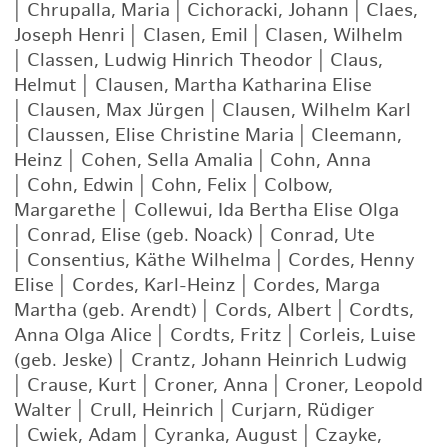
|
Chrupalla, Maria
|
Cichoracki, Johann
|
Claes,
Joseph Henri
|
Clasen, Emil
|
Clasen, Wilhelm
|
Classen, Ludwig Hinrich Theodor
|
Claus,
Helmut
|
Clausen, Martha Katharina Elise
|
Clausen, Max Jürgen
|
Clausen, Wilhelm Karl
|
Claussen, Elise Christine Maria
|
Cleemann,
Heinz
|
Cohen, Sella Amalia
|
Cohn, Anna
|
Cohn, Edwin
|
Cohn, Felix
|
Colbow,
Margarethe
|
Collewui, Ida Bertha Elise Olga
|
Conrad, Elise (geb. Noack)
|
Conrad, Ute
|
Consentius, Käthe Wilhelma
|
Cordes, Henny
Elise
|
Cordes, Karl-Heinz
|
Cordes, Marga
Martha (geb. Arendt)
|
Cords, Albert
|
Cordts,
Anna Olga Alice
|
Cordts, Fritz
|
Corleis, Luise
(geb. Jeske)
|
Crantz, Johann Heinrich Ludwig
|
Crause, Kurt
|
Croner, Anna
|
Croner, Leopold
Walter
|
Crull, Heinrich
|
Curjarn, Rüdiger
|
Cwiek, Adam
|
Cyranka, August
|
Czayke,