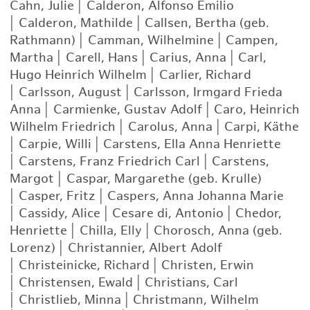
Cahn, Julie
|
Calderon, Alfonso Emilio
|
Calderon, Mathilde
|
Callsen, Bertha (geb.
Rathmann)
|
Camman, Wilhelmine
|
Campen,
Martha
|
Carell, Hans
|
Carius, Anna
|
Carl,
Hugo Heinrich Wilhelm
|
Carlier, Richard
|
Carlsson, August
|
Carlsson, Irmgard Frieda
Anna
|
Carmienke, Gustav Adolf
|
Caro, Heinrich
Wilhelm Friedrich
|
Carolus, Anna
|
Carpi, Käthe
|
Carpie, Willi
|
Carstens, Ella Anna Henriette
|
Carstens, Franz Friedrich Carl
|
Carstens,
Margot
|
Caspar, Margarethe (geb. Krulle)
|
Casper, Fritz
|
Caspers, Anna Johanna Marie
|
Cassidy, Alice
|
Cesare di, Antonio
|
Chedor,
Henriette
|
Chilla, Elly
|
Chorosch, Anna (geb.
Lorenz)
|
Christannier, Albert Adolf
|
Christeinicke, Richard
|
Christen, Erwin
|
Christensen, Ewald
|
Christians, Carl
|
Christlieb, Minna
|
Christmann, Wilhelm