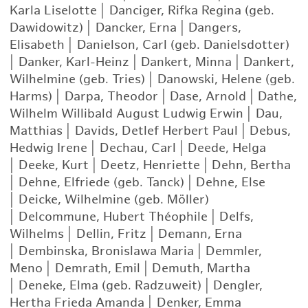
Karla Liselotte
|
Danciger, Rifka Regina (geb.
Dawidowitz)
|
Dancker, Erna
|
Dangers,
Elisabeth
|
Danielson, Carl (geb. Danielsdotter)
|
Danker, Karl-Heinz
|
Dankert, Minna
|
Dankert,
Wilhelmine (geb. Tries)
|
Danowski, Helene (geb.
Harms)
|
Darpa, Theodor
|
Dase, Arnold
|
Dathe,
Wilhelm Willibald August Ludwig Erwin
|
Dau,
Matthias
|
Davids, Detlef Herbert Paul
|
Debus,
Hedwig Irene
|
Dechau, Carl
|
Deede, Helga
|
Deeke, Kurt
|
Deetz, Henriette
|
Dehn, Bertha
|
Dehne, Elfriede (geb. Tanck)
|
Dehne, Else
|
Deicke, Wilhelmine (geb. Möller)
|
Delcommune, Hubert Théophile
|
Delfs,
Wilhelms
|
Dellin, Fritz
|
Demann, Erna
|
Dembinska, Bronislawa Maria
|
Demmler,
Meno
|
Demrath, Emil
|
Demuth, Martha
|
Deneke, Elma (geb. Radzuweit)
|
Dengler,
Hertha Frieda Amanda
|
Denker, Emma