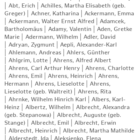
|
Abt, Erich
|
Achilles, Martha Elisabeth (geb.
Greger)
|
Achner, Katharina
|
Ackermann, Emma
|
Ackermann, Walter Ernst Alfred
|
Adamcek,
Bartholomäus
|
Adamy, Valentin
|
Aden, Gretke
Marie
|
Adermann, Wilhelm
|
Adler, David
|
Adryan, Zygmunt
|
Aepli, Alexander-Karl
|
Ahlemann, Andreas
|
Ahlers, Günther
|
Ahlgrim, Lotte
|
Ahrens, Alfred Albert
|
Ahrens, Carl Arthur Henry
|
Ahrens, Charlotte
|
Ahrens, Emil
|
Ahrens, Heinrich
|
Ahrens,
Hermann
|
Ahrens, Lieselotte
|
Ahrens,
Lieselotte (geb. Waltreit)
|
Ahrens, Rita
|
Ahrnke, Wilhelm Hinrich Karl
|
Albers, Karl-
Heinz
|
Albertz, Wilhelm
|
Albrecht, Alexandra
(geb. Stepanowa)
|
Albrecht, Auguste (geb.
Stange)
|
Albrecht, Emil
|
Albrecht, Erwin
|
Albrecht, Heinrich
|
Albrecht, Martha Mathilde
|
Alderstedt, Ida
|
Aleksienko, Elena