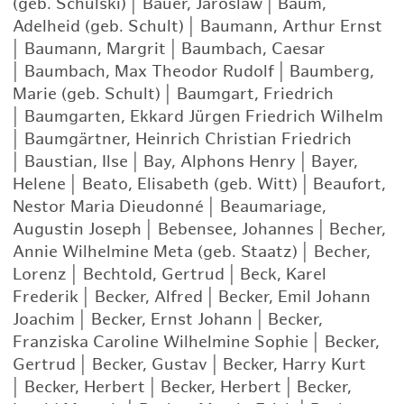
(geb. Schulski)
|
Bauer, Jaroslaw
|
Baum,
Adelheid (geb. Schult)
|
Baumann, Arthur Ernst
|
Baumann, Margrit
|
Baumbach, Caesar
|
Baumbach, Max Theodor Rudolf
|
Baumberg,
Marie (geb. Schult)
|
Baumgart, Friedrich
|
Baumgarten, Ekkard Jürgen Friedrich Wilhelm
|
Baumgärtner, Heinrich Christian Friedrich
|
Baustian, Ilse
|
Bay, Alphons Henry
|
Bayer,
Helene
|
Beato, Elisabeth (geb. Witt)
|
Beaufort,
Nestor Maria Dieudonné
|
Beaumariage,
Augustin Joseph
|
Bebensee, Johannes
|
Becher,
Annie Wilhelmine Meta (geb. Staatz)
|
Becher,
Lorenz
|
Bechtold, Gertrud
|
Beck, Karel
Frederik
|
Becker, Alfred
|
Becker, Emil Johann
Joachim
|
Becker, Ernst Johann
|
Becker,
Franziska Caroline Wilhelmine Sophie
|
Becker,
Gertrud
|
Becker, Gustav
|
Becker, Harry Kurt
|
Becker, Herbert
|
Becker, Herbert
|
Becker,