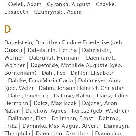
|
Cwiek, Adam
|
Cyranka, August
|
Czayke,
Elisabeth
|
Czuprynski, Adam
|
D
Dabelstein, Dorothea Pauline Friederike (geb.
Quast)
|
Dabelstein, Hertha
|
Dabelstein,
Werner
|
Dabrunst, Hermann
|
Daenhardt,
Walther
|
Dageförde, Mathilde Auguste (geb.
Bornemann)
|
Dahl, Ilse
|
Dähler, Elisabeth
|
Dahlke, Erna Maria Carla
|
Dahlmeyer, Alma
(geb. Welz)
|
Dahm, Johann Heinrich Christian
|
Dähn, Ingeborg
|
Dahnke, Käthe
|
Daicz, Julius
Hermann
|
Daicz, Max Isaak
|
Dajczer, Aron
Natan
|
Dalchow, Agnes Therese (geb. Weidner)
|
Dallmann, Elsa
|
Dallmann, Ernst
|
Daltrop,
Fritz
|
Damaske, Max August Albert
|
Damazyn,
Theophila
|
Dammann, Gretchen
|
Dammann,