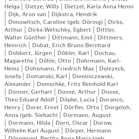
Helga
|
Dietze, Willy
|
Dietzel, Karla Anna Henni
|
Dijk, Aron van
|
Dijkstra, Hendrik
|
Dimowitsch, Caroline (geb. Döring)
|
Dirks,
Arthur
|
Dirks-Wetschky, Egbert
|
Dittler,
Walter Günther
|
Dittmann, Emil
|
Dittmers,
Heinrich
|
Dobat, Erich Bruno Bernhard
|
Dobbert, Jürgen
|
Döbler, Karl
|
Dochau,
Magarethe
|
Döhle, Otto
|
Dohrmann, Karl-
Heinz
|
Dohsmann, Friedrich Max
|
Dolezeck,
Josefa
|
Domanski, Karl
|
Dominiczewski,
Alexander
|
Domschke, Fritz Reinhold Karl
|
Donner, Gerhart
|
Doose, Arthur
|
Doose,
Theo Eduard Adolf
|
Döpke, Lucia
|
Doranco,
Henry
|
Dorer, Ernst
|
Dörfler, Otto
|
Dorgeloh,
Anna (geb. Siebach)
|
Dormann, August
|
Dormann, Hilda
|
Dorn, Oscar
|
Dorow,
Wilhelm Karl August
|
Dörper, Hermann
|
Dörpmund, Bertha Anna Maria (geb.