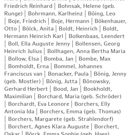
Friedrich Reinhard
|
Bohnsak, Helene (geb.
Runge)
|
Bohrmann, Karlheinz
|
Böing, Leo
|
Boje, Friedrich
|
Boje, Hermann
|
Bökenhauer,
Otto
|
Bölck, Anita
|
Boldt, Heinrich
|
Boldt,
Hermann Heinrich Karl
|
Bolkenbaas, Leendert
|
Boll, Ella Auguste Jenny
|
Bollensen, Georg
Heinrich Julius
|
Bollhagen, Anna Bertha Maria
|
Bollow, Elsa
|
Bomba, Jan
|
Bombe, Max
|
Bomholdt, Erna
|
Bommel, Johannes
Franciscus van
|
Bonacker, Paula
|
Bönig, Jenny
(geb. Mostler)
|
Bönig, Jutta
|
Bönowsky,
Gerhard Herbert
|
Bood, Jan
|
Bookholdt,
Maximilian
|
Borchard, Maria (geb. Schröder)
|
Borchardt, Eva Leonore
|
Borchers, Elly
Antonia Ida
|
Borchers, Emma (geb. Thomas)
|
Borchers, Margarete (geb. Strahlendorf)
|
Borchert, Agnes Klara Auguste
|
Borchert,
Oskar
|
Börck, Emma Sophie (geb. Haes)