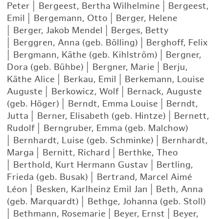
Peter
|
Bergeest, Bertha Wilhelmine
|
Bergeest,
Emil
|
Bergemann, Otto
|
Berger, Helene
|
Berger, Jakob Mendel
|
Berges, Betty
|
Berggren, Anna (geb. Bölling)
|
Berghoff, Felix
|
Bergmann, Käthe (geb. Kihlström)
|
Bergner,
Dora (geb. Bühbe)
|
Bergner, Marie
|
Berju,
Käthe Alice
|
Berkau, Emil
|
Berkemann, Louise
Auguste
|
Berkowicz, Wolf
|
Bernack, Auguste
(geb. Höger)
|
Berndt, Emma Louise
|
Berndt,
Jutta
|
Berner, Elisabeth (geb. Hintze)
|
Bernett,
Rudolf
|
Berngruber, Emma (geb. Malchow)
|
Bernhardt, Luise (geb. Schminke)
|
Bernhardt,
Marga
|
Bernitt, Richard
|
Berthke, Theo
|
Berthold, Kurt Hermann Gustav
|
Bertling,
Frieda (geb. Busak)
|
Bertrand, Marcel Aimé
Léon
|
Besken, Karlheinz Emil Jan
|
Beth, Anna
(geb. Marquardt)
|
Bethge, Johanna (geb. Stoll)
|
Bethmann, Rosemarie
|
Beyer, Ernst
|
Beyer,