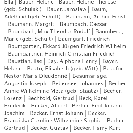
Ella
|
Bauer, Helene
|
Bauer, Helene Therese
(geb. Schulski)
|
Bauer, Jaroslaw
|
Baum,
Adelheid (geb. Schult)
|
Baumann, Arthur Ernst
|
Baumann, Margrit
|
Baumbach, Caesar
|
Baumbach, Max Theodor Rudolf
|
Baumberg,
Marie (geb. Schult)
|
Baumgart, Friedrich
|
Baumgarten, Ekkard Jürgen Friedrich Wilhelm
|
Baumgärtner, Heinrich Christian Friedrich
|
Baustian, Ilse
|
Bay, Alphons Henry
|
Bayer,
Helene
|
Beato, Elisabeth (geb. Witt)
|
Beaufort,
Nestor Maria Dieudonné
|
Beaumariage,
Augustin Joseph
|
Bebensee, Johannes
|
Becher,
Annie Wilhelmine Meta (geb. Staatz)
|
Becher,
Lorenz
|
Bechtold, Gertrud
|
Beck, Karel
Frederik
|
Becker, Alfred
|
Becker, Emil Johann
Joachim
|
Becker, Ernst Johann
|
Becker,
Franziska Caroline Wilhelmine Sophie
|
Becker,
Gertrud
|
Becker, Gustav
|
Becker, Harry Kurt