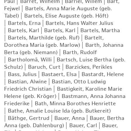
Paul
|
Barret, Wilhelm
|
Barriel, Willem
|
Bart,
Fejwel
|
Bartels, Anna Marie Auguste (geb.
Tabel)
|
Bartels, Elise Auguste (geb. Höft)
|
Bartels, Erna
|
Bartels, Hans Walter Julius
|
Bartels, Karl
|
Bartels, Karl
|
Bartels, Martha
|
Bartels, Marthilde (geb. Ruf)
|
Bartelt,
Dorothea Maria (geb. Marlow)
|
Barth, Johanna
Berta (geb. Niemann)
|
Barth, Rudolf
|
Bartholomä, Willi
|
Bartsch, Luise Bertha (geb.
Schulz)
|
Baruch, Curt
|
Barzickes, Perikles
|
Bass, Julius
|
Bastaert, Elsa
|
Bastardt, Helene
|
Bastian, Alwine
|
Bastian, Otto Ludwig
Friedrich Christian
|
Bastigkeit, Karoline Marie
Helene (geb. Kröger)
|
Bastmann, Anna Johanna
Friederike
|
Bath, Minna Borothes Henriette
|
Bathe, Amalie Louise Ida (geb. Butkereit)
|
Bäthge, Gertrud
|
Bauer, Anna
|
Bauer, Bertha
Anna (geb. Dahlenburg)
|
Bauer, Carl
|
Bauer,