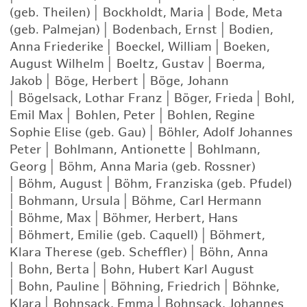
(geb. Theilen)
|
Bockholdt, Maria
|
Bode, Meta
(geb. Palmejan)
|
Bodenbach, Ernst
|
Bodien,
Anna Friederike
|
Boeckel, William
|
Boeken,
August Wilhelm
|
Boeltz, Gustav
|
Boerma,
Jakob
|
Böge, Herbert
|
Böge, Johann
|
Bögelsack, Lothar Franz
|
Böger, Frieda
|
Bohl,
Emil Max
|
Bohlen, Peter
|
Bohlen, Regine
Sophie Elise (geb. Gau)
|
Böhler, Adolf Johannes
Peter
|
Bohlmann, Antionette
|
Bohlmann,
Georg
|
Böhm, Anna Maria (geb. Rossner)
|
Böhm, August
|
Böhm, Franziska (geb. Pfudel)
|
Bohmann, Ursula
|
Böhme, Carl Hermann
|
Böhme, Max
|
Böhmer, Herbert, Hans
|
Böhmert, Emilie (geb. Caquell)
|
Böhmert,
Klara Therese (geb. Scheffler)
|
Böhn, Anna
|
Bohn, Berta
|
Bohn, Hubert Karl August
|
Bohn, Pauline
|
Böhning, Friedrich
|
Böhnke,
Klara
|
Bohnsack, Emma
|
Bohnsack, Johannes