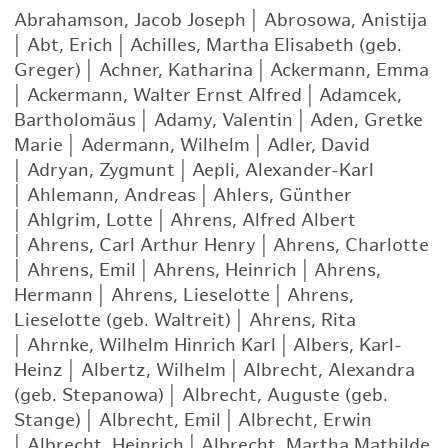
Abrahamson, Jacob Joseph
|
Abrosowa, Anistija
|
Abt, Erich
|
Achilles, Martha Elisabeth (geb.
Greger)
|
Achner, Katharina
|
Ackermann, Emma
|
Ackermann, Walter Ernst Alfred
|
Adamcek,
Bartholomäus
|
Adamy, Valentin
|
Aden, Gretke
Marie
|
Adermann, Wilhelm
|
Adler, David
|
Adryan, Zygmunt
|
Aepli, Alexander-Karl
|
Ahlemann, Andreas
|
Ahlers, Günther
|
Ahlgrim, Lotte
|
Ahrens, Alfred Albert
|
Ahrens, Carl Arthur Henry
|
Ahrens, Charlotte
|
Ahrens, Emil
|
Ahrens, Heinrich
|
Ahrens,
Hermann
|
Ahrens, Lieselotte
|
Ahrens,
Lieselotte (geb. Waltreit)
|
Ahrens, Rita
|
Ahrnke, Wilhelm Hinrich Karl
|
Albers, Karl-
Heinz
|
Albertz, Wilhelm
|
Albrecht, Alexandra
(geb. Stepanowa)
|
Albrecht, Auguste (geb.
Stange)
|
Albrecht, Emil
|
Albrecht, Erwin
|
Albrecht, Heinrich
|
Albrecht, Martha Mathilde