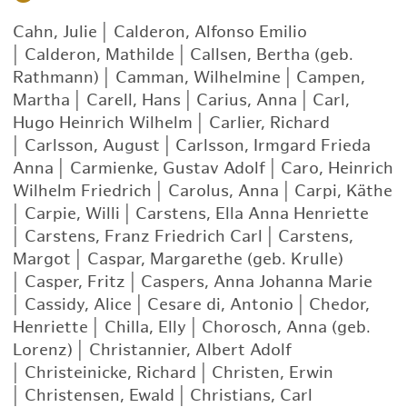
Cahn, Julie
|
Calderon, Alfonso Emilio
|
Calderon, Mathilde
|
Callsen, Bertha (geb.
Rathmann)
|
Camman, Wilhelmine
|
Campen,
Martha
|
Carell, Hans
|
Carius, Anna
|
Carl,
Hugo Heinrich Wilhelm
|
Carlier, Richard
|
Carlsson, August
|
Carlsson, Irmgard Frieda
Anna
|
Carmienke, Gustav Adolf
|
Caro, Heinrich
Wilhelm Friedrich
|
Carolus, Anna
|
Carpi, Käthe
|
Carpie, Willi
|
Carstens, Ella Anna Henriette
|
Carstens, Franz Friedrich Carl
|
Carstens,
Margot
|
Caspar, Margarethe (geb. Krulle)
|
Casper, Fritz
|
Caspers, Anna Johanna Marie
|
Cassidy, Alice
|
Cesare di, Antonio
|
Chedor,
Henriette
|
Chilla, Elly
|
Chorosch, Anna (geb.
Lorenz)
|
Christannier, Albert Adolf
|
Christeinicke, Richard
|
Christen, Erwin
|
Christensen, Ewald
|
Christians, Carl