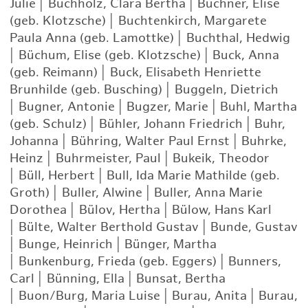
Julie
|
Buchholz, Clara Bertha
|
Büchner, Elise
(geb. Klotzsche)
|
Buchtenkirch, Margarete
Paula Anna (geb. Lamottke)
|
Buchthal, Hedwig
|
Büchum, Elise (geb. Klotzsche)
|
Buck, Anna
(geb. Reimann)
|
Buck, Elisabeth Henriette
Brunhilde (geb. Busching)
|
Buggeln, Dietrich
|
Bugner, Antonie
|
Bugzer, Marie
|
Buhl, Martha
(geb. Schulz)
|
Bühler, Johann Friedrich
|
Buhr,
Johanna
|
Bühring, Walter Paul Ernst
|
Buhrke,
Heinz
|
Buhrmeister, Paul
|
Bukeik, Theodor
|
Büll, Herbert
|
Bull, Ida Marie Mathilde (geb.
Groth)
|
Buller, Alwine
|
Buller, Anna Marie
Dorothea
|
Bülov, Hertha
|
Bülow, Hans Karl
|
Bülte, Walter Berthold Gustav
|
Bunde, Gustav
|
Bunge, Heinrich
|
Bünger, Martha
|
Bunkenburg, Frieda (geb. Eggers)
|
Bunners,
Carl
|
Bünning, Ella
|
Bunsat, Bertha
|
Buon/Burg, Maria Luise
|
Burau, Anita
|
Burau,