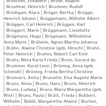
|
Broschell, Elisabeth
|
Brose, August
|
Broshhat, Heinrich
|
Bruckner, Rudolf
|
Brüdigam, Klara
|
Brüger, Bertha
|
Brügge,
Heinrich Johann
|
Brüggemann, Wilhelm Albert
|
Brüggen, Carl Heinrich
|
Brüggen, Karl
|
Brüggert, Marie
|
Brüggmann, Lieselotte
|
Brügmann, Hugo
|
Brügmann, Wilhelmine
Anna Marie
|
Brüheim, Agnes Martha Johanna
|
Brühn, Alwine Christine (geb. Hinsch)
|
Bruhn,
Peter Heinrich
|
Bruhns, Robert Carl Emil
|
Bruhs, Meta Karla Frieda
|
Bruin, Gerard du
|
Brummer, Karol Leon
|
Brüning, Anna (geb.
Schmidt)
|
Brüning, Frieda Bertha Christine
|
Brunners, Anita
|
Brunotte, Elsa Augiste Maria
|
Bruns, Anna
|
Bruns, Hans
|
Bruns, Heinrich
|
Bruns, Ludwig
|
Bruns, Maria Margaretha (geb.
Wist)
|
Bruns, Paula
|
Brütt, Frieda
|
Bubbert,
Wilhelm
|
Bubik, Margarethe Alwine
|
Buchen,