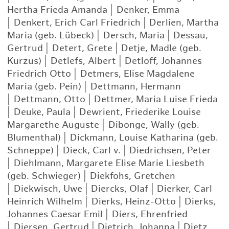
Hertha Frieda Amanda
|
Denker, Emma
|
Denkert, Erich Carl Friedrich
|
Derlien, Martha
Maria (geb. Lübeck)
|
Dersch, Maria
|
Dessau,
Gertrud
|
Detert, Grete
|
Detje, Madle (geb.
Kurzus)
|
Detlefs, Albert
|
Detloff, Johannes
Friedrich Otto
|
Detmers, Elise Magdalene
Maria (geb. Pein)
|
Dettmann, Hermann
|
Dettmann, Otto
|
Dettmer, Maria Luise Frieda
|
Deuke, Paula
|
Dewrient, Friederike Louise
Margarethe Auguste
|
Dibonge, Wally (geb.
Blumenthal)
|
Dickmann, Louise Katharina (geb.
Schneppe)
|
Dieck, Carl v.
|
Diedrichsen, Peter
|
Diehlmann, Margarete Elise Marie Liesbeth
(geb. Schwieger)
|
Diekfohs, Gretchen
|
Diekwisch, Uwe
|
Diercks, Olaf
|
Dierker, Carl
Heinrich Wilhelm
|
Dierks, Heinz-Otto
|
Dierks,
Johannes Caesar Emil
|
Diers, Ehrenfried
|
Diersen, Gertrud
|
Dietrich, Johanna
|
Dietz,