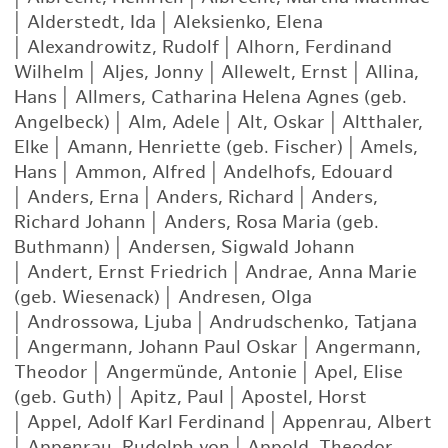
|
Alderstedt, Ida
|
Aleksienko, Elena
|
Alexandrowitz, Rudolf
|
Alhorn, Ferdinand
Wilhelm
|
Aljes, Jonny
|
Allewelt, Ernst
|
Allina,
Hans
|
Allmers, Catharina Helena Agnes (geb.
Angelbeck)
|
Alm, Adele
|
Alt, Oskar
|
Altthaler,
Elke
|
Amann, Henriette (geb. Fischer)
|
Amels,
Hans
|
Ammon, Alfred
|
Andelhofs, Edouard
|
Anders, Erna
|
Anders, Richard
|
Anders,
Richard Johann
|
Anders, Rosa Maria (geb.
Buthmann)
|
Andersen, Sigwald Johann
|
Andert, Ernst Friedrich
|
Andrae, Anna Marie
(geb. Wiesenack)
|
Andresen, Olga
|
Androssowa, Ljuba
|
Andrudschenko, Tatjana
|
Angermann, Johann Paul Oskar
|
Angermann,
Theodor
|
Angermünde, Antonie
|
Apel, Elise
(geb. Guth)
|
Apitz, Paul
|
Apostel, Horst
|
Appel, Adolf Karl Ferdinand
|
Appenrau, Albert
|
Appenrau, Rudolph von
|
Appold, Theodor