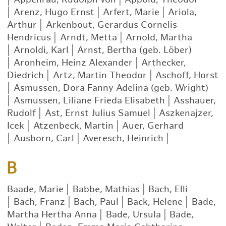
|
Arenz, Hugo Ernst
|
Arfert, Marie
|
Ariola,
Arthur
|
Arkenbout, Gerardus Cornelis
Hendricus
|
Arndt, Metta
|
Arnold, Martha
|
Arnoldi, Karl
|
Arnst, Bertha (geb. Löber)
|
Aronheim, Heinz Alexander
|
Arthecker,
Diedrich
|
Artz, Martin Theodor
|
Aschoff, Horst
|
Asmussen, Dora Fanny Adelina (geb. Wright)
|
Asmussen, Liliane Frieda Elisabeth
|
Asshauer,
Rudolf
|
Ast, Ernst Julius Samuel
|
Aszkenajzer,
Icek
|
Atzenbeck, Martin
|
Auer, Gerhard
|
Ausborn, Carl
|
Averesch, Heinrich
|
B
Baade, Marie
|
Babbe, Mathias
|
Bach, Elli
|
Bach, Franz
|
Bach, Paul
|
Back, Helene
|
Bade,
Martha Hertha Anna
|
Bade, Ursula
|
Bade,