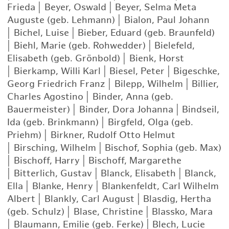
Frieda
|
Beyer, Oswald
|
Beyer, Selma Meta
Auguste (geb. Lehmann)
|
Bialon, Paul Johann
|
Bichel, Luise
|
Bieber, Eduard (geb. Braunfeld)
|
Biehl, Marie (geb. Rohwedder)
|
Bielefeld,
Elisabeth (geb. Grönbold)
|
Bienk, Horst
|
Bierkamp, Willi Karl
|
Biesel, Peter
|
Bigeschke,
Georg Friedrich Franz
|
Bilepp, Wilhelm
|
Billier,
Charles Agostino
|
Binder, Anna (geb.
Bauermeister)
|
Binder, Dora Johanna
|
Bindseil,
Ida (geb. Brinkmann)
|
Birgfeld, Olga (geb.
Priehm)
|
Birkner, Rudolf Otto Helmut
|
Birsching, Wilhelm
|
Bischof, Sophia (geb. Max)
|
Bischoff, Harry
|
Bischoff, Margarethe
|
Bitterlich, Gustav
|
Blanck, Elisabeth
|
Blanck,
Ella
|
Blanke, Henry
|
Blankenfeldt, Carl Wilhelm
Albert
|
Blankly, Carl August
|
Blasdig, Hertha
(geb. Schulz)
|
Blase, Christine
|
Blassko, Mara
|
Blaumann, Emilie (geb. Ferke)
|
Blech, Lucie