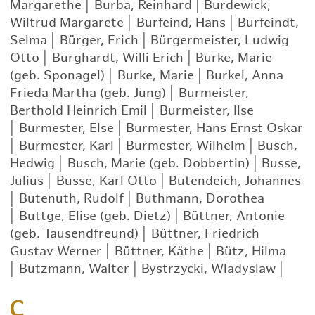
Margarethe
|
Burba, Reinhard
|
Burdewick,
Wiltrud Margarete
|
Burfeind, Hans
|
Burfeindt,
Selma
|
Bürger, Erich
|
Bürgermeister, Ludwig
Otto
|
Burghardt, Willi Erich
|
Burke, Marie
(geb. Sponagel)
|
Burke, Marie
|
Burkel, Anna
Frieda Martha (geb. Jung)
|
Burmeister,
Berthold Heinrich Emil
|
Burmeister, Ilse
|
Burmester, Else
|
Burmester, Hans Ernst Oskar
|
Burmester, Karl
|
Burmester, Wilhelm
|
Busch,
Hedwig
|
Busch, Marie (geb. Dobbertin)
|
Busse,
Julius
|
Busse, Karl Otto
|
Butendeich, Johannes
|
Butenuth, Rudolf
|
Buthmann, Dorothea
|
Buttge, Elise (geb. Dietz)
|
Büttner, Antonie
(geb. Tausendfreund)
|
Büttner, Friedrich
Gustav Werner
|
Büttner, Käthe
|
Bütz, Hilma
|
Butzmann, Walter
|
Bystrzycki, Wladyslaw
|
C