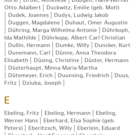
Rörs)
|
Drost, Anneliese
|
Dübgen, Hans-Werner
Otto Adalbert
|
Duckwitz, Emilie (geb. Motl)
|
Dudek, Joannes
|
Dudys, Ludwig Jakob
|
Duggen, Magdalene
|
Duhaut, Omer Augustin
|
Dühring, Marga Wilhelma Antonie
|
Dührkoph,
Ida Mathilde
|
Dührkopp, Albert Carl Christian
|
Dullin, Hermann
|
Dumke, Willy
|
Duncker, Kurt
|
Dunemann, Carl
|
Dünne, Anna Theodora
Elisabeth
|
Düsing, Christine
|
Düster, Hermann
|
Düsterhaupt, Minna Maria Martha
|
Dütemeyer, Erich
|
Duunsing, Friedrich
|
Duus,
Fritz
|
Dziuba, Joseph
|
E
Ebeling, Fritz
|
Ebeling, Hermann
|
Ebeling,
Werner Hans
|
Eberhard, Elsa Sophie (geb.
Peters)
|
Eberitzsch, Willy
|
Eberlein, Eduard