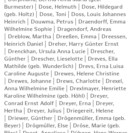
Burmester)
|
Dose, Helmuth
|
Dose, Hildegard
(geb. Holtz)
|
Dose, Toni
|
Doss, Louis Johannes
Heinrich
|
Douwma, Petrus
|
Draendorff, Emma
Wilhelmine Sophie
|
Dragendorf, Andreas
|
Dreblow, Martha
|
Dreeßen, Emma
|
Dreessen,
Heinrich Daniel
|
Dreher, Harry Günter Ernst
|
Drenckhan, Ursula Anna Lucie
|
Drescher,
Günther
|
Drescher, Lieselotte
|
Dreves, Ella
Mathilde (geb. Wunderlich)
|
Drevs, Erna Luisa
Caroline Auguste
|
Drewes, Helene Christine
|
Drewes, Johanne
|
Drews, Charlotte
|
Drexel,
Anna Wilhelmine Emilie
|
Drexlmayer, Henriette
Karoline Wilhelmine (geb. Höhl)
|
Dreyer,
Conrad Ernst Adolf
|
Dreyer, Erna
|
Dreyer,
Hertha
|
Dreyer, Julius
|
Driegereit, Helene
|
Driewer, Günther
|
Drögenmüller, Emma (geb.
Beyer)
|
Drögmüller, Else
|
Dröse, Marie (geb.