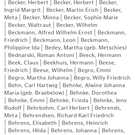
|
Becker, Herbert
|
Becker, Herbert
|
Becker,
Ingrid Margrit
|
Becker, Martin Erich
|
Becker,
Meta
|
Becker, Minna
|
Becker, Sophie Marie
|
Becker, Waltraut
|
Becker, Wilhelm
|
Beckmann, Alfred Wilhelm Ernst
|
Beckmann,
Friedrich
|
Beckmann, Leon
|
Beckmann,
Philippine Ida
|
Bedey, Martha (geb. Metschies)
|
Bednarski, Roman Antoni
|
Beeck, Hermann
|
Beek, Claus
|
Beekhuis, Hermann
|
Beese,
Friedrich
|
Beese, Wilhelm
|
Begro, Emmi
|
Begro, Martha Johanna
|
Begro, Willy Friedrich
|
Behn, Carl Hartwig
|
Behnke, Alwine Johanna
Maria (geb. Braebelow)
|
Behnke, Dorothea
|
Behnke, Emmi
|
Behnke, Frieda
|
Behnke, Jens
Rudolf
|
Behrbohm, Carl Herbert
|
Behrends,
Meta
|
Behrendsen, Richard Karl Friedrich
|
Behrens, Elisabeth
|
Behrens, Heinrich
|
Behrens, Hilda
|
Behrens, Johanna
|
Behrens,