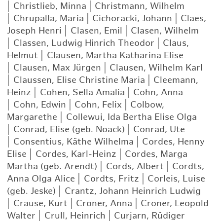
|
Christlieb, Minna
|
Christmann, Wilhelm
|
Chrupalla, Maria
|
Cichoracki, Johann
|
Claes,
Joseph Henri
|
Clasen, Emil
|
Clasen, Wilhelm
|
Classen, Ludwig Hinrich Theodor
|
Claus,
Helmut
|
Clausen, Martha Katharina Elise
|
Clausen, Max Jürgen
|
Clausen, Wilhelm Karl
|
Claussen, Elise Christine Maria
|
Cleemann,
Heinz
|
Cohen, Sella Amalia
|
Cohn, Anna
|
Cohn, Edwin
|
Cohn, Felix
|
Colbow,
Margarethe
|
Collewui, Ida Bertha Elise Olga
|
Conrad, Elise (geb. Noack)
|
Conrad, Ute
|
Consentius, Käthe Wilhelma
|
Cordes, Henny
Elise
|
Cordes, Karl-Heinz
|
Cordes, Marga
Martha (geb. Arendt)
|
Cords, Albert
|
Cordts,
Anna Olga Alice
|
Cordts, Fritz
|
Corleis, Luise
(geb. Jeske)
|
Crantz, Johann Heinrich Ludwig
|
Crause, Kurt
|
Croner, Anna
|
Croner, Leopold
Walter
|
Crull, Heinrich
|
Curjarn, Rüdiger