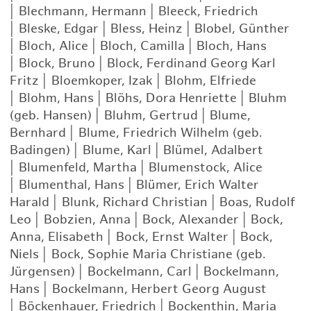
|
Blechmann, Hermann
|
Bleeck, Friedrich
|
Bleske, Edgar
|
Bless, Heinz
|
Blobel, Günther
|
Bloch, Alice
|
Bloch, Camilla
|
Bloch, Hans
|
Block, Bruno
|
Block, Ferdinand Georg Karl
Fritz
|
Bloemkoper, Izak
|
Blohm, Elfriede
|
Blohm, Hans
|
Blöhs, Dora Henriette
|
Bluhm
(geb. Hansen)
|
Bluhm, Gertrud
|
Blume,
Bernhard
|
Blume, Friedrich Wilhelm (geb.
Badingen)
|
Blume, Karl
|
Blümel, Adalbert
|
Blumenfeld, Martha
|
Blumenstock, Alice
|
Blumenthal, Hans
|
Blümer, Erich Walter
Harald
|
Blunk, Richard Christian
|
Boas, Rudolf
Leo
|
Bobzien, Anna
|
Bock, Alexander
|
Bock,
Anna, Elisabeth
|
Bock, Ernst Walter
|
Bock,
Niels
|
Bock, Sophie Maria Christiane (geb.
Jürgensen)
|
Bockelmann, Carl
|
Bockelmann,
Hans
|
Bockelmann, Herbert Georg August
|
Böckenhauer, Friedrich
|
Bockenthin, Maria