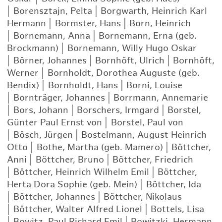
|
Borensztajn, Pelta
|
Borgwarth, Heinrich Karl
Hermann
|
Bormster, Hans
|
Born, Heinrich
|
Bornemann, Anna
|
Bornemann, Erna (geb.
Brockmann)
|
Bornemann, Willy Hugo Oskar
|
Börner, Johannes
|
Bornhöft, Ulrich
|
Bornhöft,
Werner
|
Bornholdt, Dorothea Auguste (geb.
Bendix)
|
Bornholdt, Hans
|
Borni, Louise
|
Bornträger, Johannes
|
Borrmann, Annemarie
|
Bors, Johann
|
Borschers, Irmgard
|
Borstel,
Günter Paul Ernst von
|
Borstel, Paul von
|
Bösch, Jürgen
|
Bostelmann, August Heinrich
Otto
|
Bothe, Martha (geb. Mamero)
|
Böttcher,
Anni
|
Böttcher, Bruno
|
Böttcher, Friedrich
|
Böttcher, Heinrich Wilhelm Emil
|
Böttcher,
Herta Dora Sophie (geb. Mein)
|
Böttcher, Ida
|
Böttcher, Johannes
|
Böttcher, Nikolaus
|
Böttcher, Walter Alfred Lionel
|
Bottels, Lisa
|
Bowitz, Paul Richard Emil
|
Bowitzki, Hermann