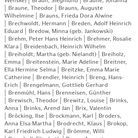
Wehske)
|
Braun, Siegmund
|
Braune, Johanna
|
Braune, Theodor
|
Brauns, Auguste
Wilhelmine
|
Brauns, Frieda Dora Alwine
|
Brechwoldt, Hermann
|
Breden, Adolf Heinrich
Eduard
|
Bredow, Minna (geb. Jankowski)
|
Brehm, Peter Hans Heinrich
|
Brehmer, Rosalie
Klara
|
Breidenbach, Heinrich Wilhelm
|
Breiholdt, Martha (geb. Nielandt)
|
Breiholz,
Emma
|
Breitenstein, Marie Adeline
|
Breitner,
Ella Hermine Selma
|
Breitzke, Emma Marie
Catherine
|
Brendler, Heinrich
|
Breng, Hans-
Erich
|
Brengelmann, Gottlieb Gerhard
|
Brenmühl, Hans
|
Brenneisen, Günther
|
Brewisch, Theodor
|
Brewitz, Louise
|
Brinks,
Anna
|
Brinks, Arend Jan
|
Brix, Valentin
|
Bröcking, Ilse
|
Brockmann, Karl
|
Broders,
Anna Elsa Martha
|
Brodrecht, Klaus
|
Brokop,
Karl Friedrich Ludwig
|
Brömme, Willi