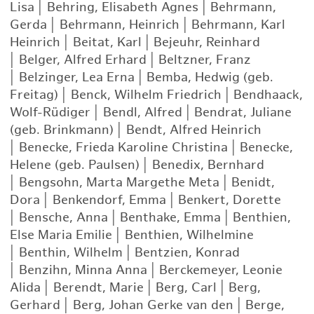
Lisa
|
Behring, Elisabeth Agnes
|
Behrmann,
Gerda
|
Behrmann, Heinrich
|
Behrmann, Karl
Heinrich
|
Beitat, Karl
|
Bejeuhr, Reinhard
|
Belger, Alfred Erhard
|
Beltzner, Franz
|
Belzinger, Lea Erna
|
Bemba, Hedwig (geb.
Freitag)
|
Benck, Wilhelm Friedrich
|
Bendhaack,
Wolf-Rüdiger
|
Bendl, Alfred
|
Bendrat, Juliane
(geb. Brinkmann)
|
Bendt, Alfred Heinrich
|
Benecke, Frieda Karoline Christina
|
Benecke,
Helene (geb. Paulsen)
|
Benedix, Bernhard
|
Bengsohn, Marta Margethe Meta
|
Benidt,
Dora
|
Benkendorf, Emma
|
Benkert, Dorette
|
Bensche, Anna
|
Benthake, Emma
|
Benthien,
Else Maria Emilie
|
Benthien, Wilhelmine
|
Benthin, Wilhelm
|
Bentzien, Konrad
|
Benzihn, Minna Anna
|
Berckemeyer, Leonie
Alida
|
Berendt, Marie
|
Berg, Carl
|
Berg,
Gerhard
|
Berg, Johan Gerke van den
|
Berge,