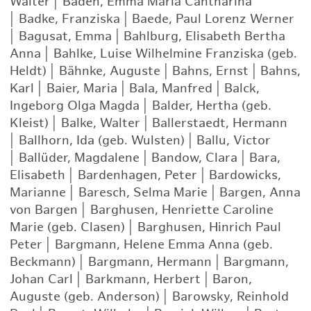
Walter
|
Baden, Emma Maria Cahtharina
|
Badke, Franziska
|
Baede, Paul Lorenz Werner
|
Bagusat, Emma
|
Bahlburg, Elisabeth Bertha
Anna
|
Bahlke, Luise Wilhelmine Franziska (geb.
Heldt)
|
Bähnke, Auguste
|
Bahns, Ernst
|
Bahns,
Karl
|
Baier, Maria
|
Bala, Manfred
|
Balck,
Ingeborg Olga Magda
|
Balder, Hertha (geb.
Kleist)
|
Balke, Walter
|
Ballerstaedt, Hermann
|
Ballhorn, Ida (geb. Wulsten)
|
Ballu, Victor
|
Ballüder, Magdalene
|
Bandow, Clara
|
Bara,
Elisabeth
|
Bardenhagen, Peter
|
Bardowicks,
Marianne
|
Baresch, Selma Marie
|
Bargen, Anna
von Bargen
|
Barghusen, Henriette Caroline
Marie (geb. Clasen)
|
Barghusen, Hinrich Paul
Peter
|
Bargmann, Helene Emma Anna (geb.
Beckmann)
|
Bargmann, Hermann
|
Bargmann,
Johan Carl
|
Barkmann, Herbert
|
Baron,
Auguste (geb. Anderson)
|
Barowsky, Reinhold