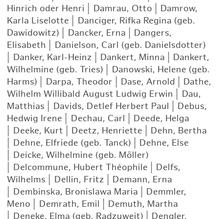
Hinrich oder Henri
|
Damrau, Otto
|
Damrow,
Karla Liselotte
|
Danciger, Rifka Regina (geb.
Dawidowitz)
|
Dancker, Erna
|
Dangers,
Elisabeth
|
Danielson, Carl (geb. Danielsdotter)
|
Danker, Karl-Heinz
|
Dankert, Minna
|
Dankert,
Wilhelmine (geb. Tries)
|
Danowski, Helene (geb.
Harms)
|
Darpa, Theodor
|
Dase, Arnold
|
Dathe,
Wilhelm Willibald August Ludwig Erwin
|
Dau,
Matthias
|
Davids, Detlef Herbert Paul
|
Debus,
Hedwig Irene
|
Dechau, Carl
|
Deede, Helga
|
Deeke, Kurt
|
Deetz, Henriette
|
Dehn, Bertha
|
Dehne, Elfriede (geb. Tanck)
|
Dehne, Else
|
Deicke, Wilhelmine (geb. Möller)
|
Delcommune, Hubert Théophile
|
Delfs,
Wilhelms
|
Dellin, Fritz
|
Demann, Erna
|
Dembinska, Bronislawa Maria
|
Demmler,
Meno
|
Demrath, Emil
|
Demuth, Martha
|
Deneke, Elma (geb. Radzuweit)
|
Dengler,