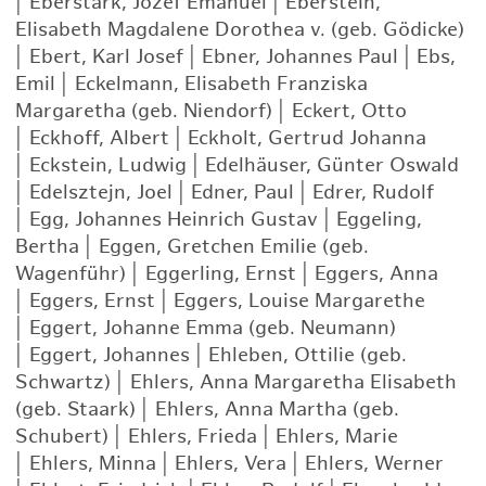
|
Eberstark, Józef Emanuel
|
Eberstein,
Elisabeth Magdalene Dorothea v. (geb. Gödicke)
|
Ebert, Karl Josef
|
Ebner, Johannes Paul
|
Ebs,
Emil
|
Eckelmann, Elisabeth Franziska
Margaretha (geb. Niendorf)
|
Eckert, Otto
|
Eckhoff, Albert
|
Eckholt, Gertrud Johanna
|
Eckstein, Ludwig
|
Edelhäuser, Günter Oswald
|
Edelsztejn, Joel
|
Edner, Paul
|
Edrer, Rudolf
|
Egg, Johannes Heinrich Gustav
|
Eggeling,
Bertha
|
Eggen, Gretchen Emilie (geb.
Wagenführ)
|
Eggerling, Ernst
|
Eggers, Anna
|
Eggers, Ernst
|
Eggers, Louise Margarethe
|
Eggert, Johanne Emma (geb. Neumann)
|
Eggert, Johannes
|
Ehleben, Ottilie (geb.
Schwartz)
|
Ehlers, Anna Margaretha Elisabeth
(geb. Staark)
|
Ehlers, Anna Martha (geb.
Schubert)
|
Ehlers, Frieda
|
Ehlers, Marie
|
Ehlers, Minna
|
Ehlers, Vera
|
Ehlers, Werner