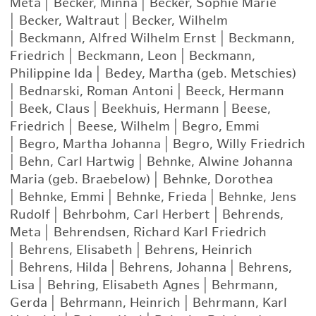
Meta
|
Becker, Minna
|
Becker, Sophie Marie
|
Becker, Waltraut
|
Becker, Wilhelm
|
Beckmann, Alfred Wilhelm Ernst
|
Beckmann,
Friedrich
|
Beckmann, Leon
|
Beckmann,
Philippine Ida
|
Bedey, Martha (geb. Metschies)
|
Bednarski, Roman Antoni
|
Beeck, Hermann
|
Beek, Claus
|
Beekhuis, Hermann
|
Beese,
Friedrich
|
Beese, Wilhelm
|
Begro, Emmi
|
Begro, Martha Johanna
|
Begro, Willy Friedrich
|
Behn, Carl Hartwig
|
Behnke, Alwine Johanna
Maria (geb. Braebelow)
|
Behnke, Dorothea
|
Behnke, Emmi
|
Behnke, Frieda
|
Behnke, Jens
Rudolf
|
Behrbohm, Carl Herbert
|
Behrends,
Meta
|
Behrendsen, Richard Karl Friedrich
|
Behrens, Elisabeth
|
Behrens, Heinrich
|
Behrens, Hilda
|
Behrens, Johanna
|
Behrens,
Lisa
|
Behring, Elisabeth Agnes
|
Behrmann,
Gerda
|
Behrmann, Heinrich
|
Behrmann, Karl