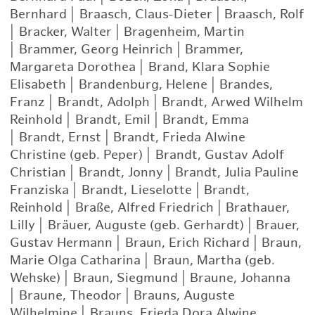
Bernhard
|
Braasch, Claus-Dieter
|
Braasch, Rolf
|
Bracker, Walter
|
Bragenheim, Martin
|
Brammer, Georg Heinrich
|
Brammer,
Margareta Dorothea
|
Brand, Klara Sophie
Elisabeth
|
Brandenburg, Helene
|
Brandes,
Franz
|
Brandt, Adolph
|
Brandt, Arwed Wilhelm
Reinhold
|
Brandt, Emil
|
Brandt, Emma
|
Brandt, Ernst
|
Brandt, Frieda Alwine
Christine (geb. Peper)
|
Brandt, Gustav Adolf
Christian
|
Brandt, Jonny
|
Brandt, Julia Pauline
Franziska
|
Brandt, Lieselotte
|
Brandt,
Reinhold
|
Braße, Alfred Friedrich
|
Brathauer,
Lilly
|
Bräuer, Auguste (geb. Gerhardt)
|
Brauer,
Gustav Hermann
|
Braun, Erich Richard
|
Braun,
Marie Olga Catharina
|
Braun, Martha (geb.
Wehske)
|
Braun, Siegmund
|
Braune, Johanna
|
Braune, Theodor
|
Brauns, Auguste
Wilhelmine
|
Brauns, Frieda Dora Alwine