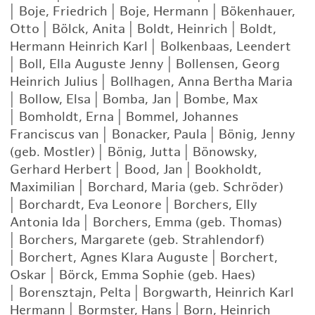
|
Boje, Friedrich
|
Boje, Hermann
|
Bökenhauer,
Otto
|
Bölck, Anita
|
Boldt, Heinrich
|
Boldt,
Hermann Heinrich Karl
|
Bolkenbaas, Leendert
|
Boll, Ella Auguste Jenny
|
Bollensen, Georg
Heinrich Julius
|
Bollhagen, Anna Bertha Maria
|
Bollow, Elsa
|
Bomba, Jan
|
Bombe, Max
|
Bomholdt, Erna
|
Bommel, Johannes
Franciscus van
|
Bonacker, Paula
|
Bönig, Jenny
(geb. Mostler)
|
Bönig, Jutta
|
Bönowsky,
Gerhard Herbert
|
Bood, Jan
|
Bookholdt,
Maximilian
|
Borchard, Maria (geb. Schröder)
|
Borchardt, Eva Leonore
|
Borchers, Elly
Antonia Ida
|
Borchers, Emma (geb. Thomas)
|
Borchers, Margarete (geb. Strahlendorf)
|
Borchert, Agnes Klara Auguste
|
Borchert,
Oskar
|
Börck, Emma Sophie (geb. Haes)
|
Borensztajn, Pelta
|
Borgwarth, Heinrich Karl
Hermann
|
Bormster, Hans
|
Born, Heinrich