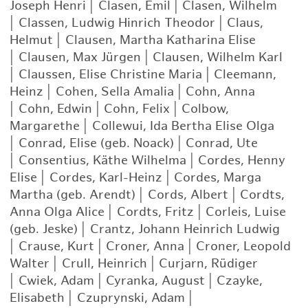
Joseph Henri
|
Clasen, Emil
|
Clasen, Wilhelm
|
Classen, Ludwig Hinrich Theodor
|
Claus,
Helmut
|
Clausen, Martha Katharina Elise
|
Clausen, Max Jürgen
|
Clausen, Wilhelm Karl
|
Claussen, Elise Christine Maria
|
Cleemann,
Heinz
|
Cohen, Sella Amalia
|
Cohn, Anna
|
Cohn, Edwin
|
Cohn, Felix
|
Colbow,
Margarethe
|
Collewui, Ida Bertha Elise Olga
|
Conrad, Elise (geb. Noack)
|
Conrad, Ute
|
Consentius, Käthe Wilhelma
|
Cordes, Henny
Elise
|
Cordes, Karl-Heinz
|
Cordes, Marga
Martha (geb. Arendt)
|
Cords, Albert
|
Cordts,
Anna Olga Alice
|
Cordts, Fritz
|
Corleis, Luise
(geb. Jeske)
|
Crantz, Johann Heinrich Ludwig
|
Crause, Kurt
|
Croner, Anna
|
Croner, Leopold
Walter
|
Crull, Heinrich
|
Curjarn, Rüdiger
|
Cwiek, Adam
|
Cyranka, August
|
Czayke,
Elisabeth
|
Czuprynski, Adam
|