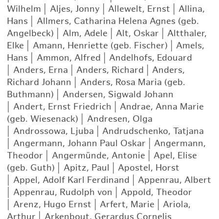
Wilhelm
|
Aljes, Jonny
|
Allewelt, Ernst
|
Allina,
Hans
|
Allmers, Catharina Helena Agnes (geb.
Angelbeck)
|
Alm, Adele
|
Alt, Oskar
|
Altthaler,
Elke
|
Amann, Henriette (geb. Fischer)
|
Amels,
Hans
|
Ammon, Alfred
|
Andelhofs, Edouard
|
Anders, Erna
|
Anders, Richard
|
Anders,
Richard Johann
|
Anders, Rosa Maria (geb.
Buthmann)
|
Andersen, Sigwald Johann
|
Andert, Ernst Friedrich
|
Andrae, Anna Marie
(geb. Wiesenack)
|
Andresen, Olga
|
Androssowa, Ljuba
|
Andrudschenko, Tatjana
|
Angermann, Johann Paul Oskar
|
Angermann,
Theodor
|
Angermünde, Antonie
|
Apel, Elise
(geb. Guth)
|
Apitz, Paul
|
Apostel, Horst
|
Appel, Adolf Karl Ferdinand
|
Appenrau, Albert
|
Appenrau, Rudolph von
|
Appold, Theodor
|
Arenz, Hugo Ernst
|
Arfert, Marie
|
Ariola,
Arthur
|
Arkenbout, Gerardus Cornelis