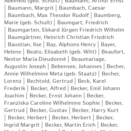
Adelheid (geb. Schult)
|
Baumann, Arthur Ernst
|
Baumann, Margrit
|
Baumbach, Caesar
|
Baumbach, Max Theodor Rudolf
|
Baumberg,
Marie (geb. Schult)
|
Baumgart, Friedrich
|
Baumgarten, Ekkard Jürgen Friedrich Wilhelm
|
Baumgärtner, Heinrich Christian Friedrich
|
Baustian, Ilse
|
Bay, Alphons Henry
|
Bayer,
Helene
|
Beato, Elisabeth (geb. Witt)
|
Beaufort,
Nestor Maria Dieudonné
|
Beaumariage,
Augustin Joseph
|
Bebensee, Johannes
|
Becher,
Annie Wilhelmine Meta (geb. Staatz)
|
Becher,
Lorenz
|
Bechtold, Gertrud
|
Beck, Karel
Frederik
|
Becker, Alfred
|
Becker, Emil Johann
Joachim
|
Becker, Ernst Johann
|
Becker,
Franziska Caroline Wilhelmine Sophie
|
Becker,
Gertrud
|
Becker, Gustav
|
Becker, Harry Kurt
|
Becker, Herbert
|
Becker, Herbert
|
Becker,
Ingrid Margrit
|
Becker, Martin Erich
|
Becker,