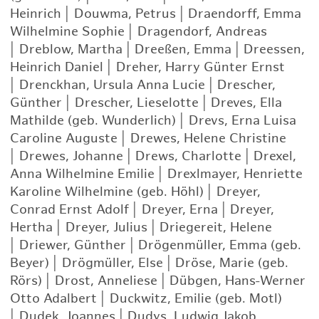
Heinrich
|
Douwma, Petrus
|
Draendorff, Emma
Wilhelmine Sophie
|
Dragendorf, Andreas
|
Dreblow, Martha
|
Dreeßen, Emma
|
Dreessen,
Heinrich Daniel
|
Dreher, Harry Günter Ernst
|
Drenckhan, Ursula Anna Lucie
|
Drescher,
Günther
|
Drescher, Lieselotte
|
Dreves, Ella
Mathilde (geb. Wunderlich)
|
Drevs, Erna Luisa
Caroline Auguste
|
Drewes, Helene Christine
|
Drewes, Johanne
|
Drews, Charlotte
|
Drexel,
Anna Wilhelmine Emilie
|
Drexlmayer, Henriette
Karoline Wilhelmine (geb. Höhl)
|
Dreyer,
Conrad Ernst Adolf
|
Dreyer, Erna
|
Dreyer,
Hertha
|
Dreyer, Julius
|
Driegereit, Helene
|
Driewer, Günther
|
Drögenmüller, Emma (geb.
Beyer)
|
Drögmüller, Else
|
Dröse, Marie (geb.
Rörs)
|
Drost, Anneliese
|
Dübgen, Hans-Werner
Otto Adalbert
|
Duckwitz, Emilie (geb. Motl)
|
Dudek, Joannes
|
Dudys, Ludwig Jakob