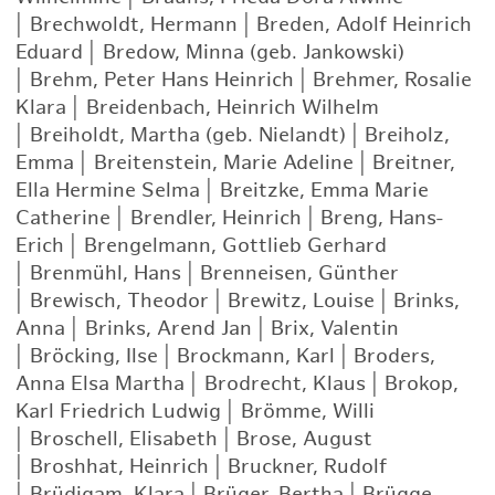
|
Brechwoldt, Hermann
|
Breden, Adolf Heinrich
Eduard
|
Bredow, Minna (geb. Jankowski)
|
Brehm, Peter Hans Heinrich
|
Brehmer, Rosalie
Klara
|
Breidenbach, Heinrich Wilhelm
|
Breiholdt, Martha (geb. Nielandt)
|
Breiholz,
Emma
|
Breitenstein, Marie Adeline
|
Breitner,
Ella Hermine Selma
|
Breitzke, Emma Marie
Catherine
|
Brendler, Heinrich
|
Breng, Hans-
Erich
|
Brengelmann, Gottlieb Gerhard
|
Brenmühl, Hans
|
Brenneisen, Günther
|
Brewisch, Theodor
|
Brewitz, Louise
|
Brinks,
Anna
|
Brinks, Arend Jan
|
Brix, Valentin
|
Bröcking, Ilse
|
Brockmann, Karl
|
Broders,
Anna Elsa Martha
|
Brodrecht, Klaus
|
Brokop,
Karl Friedrich Ludwig
|
Brömme, Willi
|
Broschell, Elisabeth
|
Brose, August
|
Broshhat, Heinrich
|
Bruckner, Rudolf
|
Brüdigam, Klara
|
Brüger, Bertha
|
Brügge,