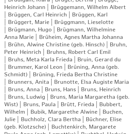
Heinrich Johann
|
Brüggemann, Wilhelm Albert
|
Brüggen, Carl Heinrich
|
Brüggen, Karl
|
Brüggert, Marie
|
Brüggmann, Lieselotte
|
Brügmann, Hugo
|
Brügmann, Wilhelmine
Anna Marie
|
Brüheim, Agnes Martha Johanna
|
Brühn, Alwine Christine (geb. Hinsch)
|
Bruhn,
Peter Heinrich
|
Bruhns, Robert Carl Emil
|
Bruhs, Meta Karla Frieda
|
Bruin, Gerard du
|
Brummer, Karol Leon
|
Brüning, Anna (geb.
Schmidt)
|
Brüning, Frieda Bertha Christine
|
Brunners, Anita
|
Brunotte, Elsa Augiste Maria
|
Bruns, Anna
|
Bruns, Hans
|
Bruns, Heinrich
|
Bruns, Ludwig
|
Bruns, Maria Margaretha (geb.
Wist)
|
Bruns, Paula
|
Brütt, Frieda
|
Bubbert,
Wilhelm
|
Bubik, Margarethe Alwine
|
Buchen,
Julie
|
Buchholz, Clara Bertha
|
Büchner, Elise
(geb. Klotzsche)
|
Buchtenkirch, Margarete