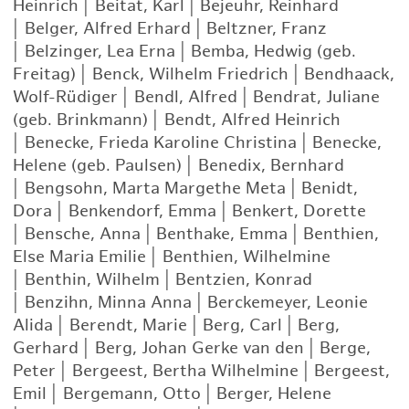
Heinrich
|
Beitat, Karl
|
Bejeuhr, Reinhard
|
Belger, Alfred Erhard
|
Beltzner, Franz
|
Belzinger, Lea Erna
|
Bemba, Hedwig (geb.
Freitag)
|
Benck, Wilhelm Friedrich
|
Bendhaack,
Wolf-Rüdiger
|
Bendl, Alfred
|
Bendrat, Juliane
(geb. Brinkmann)
|
Bendt, Alfred Heinrich
|
Benecke, Frieda Karoline Christina
|
Benecke,
Helene (geb. Paulsen)
|
Benedix, Bernhard
|
Bengsohn, Marta Margethe Meta
|
Benidt,
Dora
|
Benkendorf, Emma
|
Benkert, Dorette
|
Bensche, Anna
|
Benthake, Emma
|
Benthien,
Else Maria Emilie
|
Benthien, Wilhelmine
|
Benthin, Wilhelm
|
Bentzien, Konrad
|
Benzihn, Minna Anna
|
Berckemeyer, Leonie
Alida
|
Berendt, Marie
|
Berg, Carl
|
Berg,
Gerhard
|
Berg, Johan Gerke van den
|
Berge,
Peter
|
Bergeest, Bertha Wilhelmine
|
Bergeest,
Emil
|
Bergemann, Otto
|
Berger, Helene