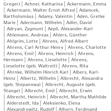
Greger)
|
Achner, Katharina
|
Ackermann, Emma
|
Ackermann, Walter Ernst Alfred
|
Adamcek,
Bartholomäus
|
Adamy, Valentin
|
Aden, Gretke
Marie
|
Adermann, Wilhelm
|
Adler, David
|
Adryan, Zygmunt
|
Aepli, Alexander-Karl
|
Ahlemann, Andreas
|
Ahlers, Günther
|
Ahlgrim, Lotte
|
Ahrens, Alfred Albert
|
Ahrens, Carl Arthur Henry
|
Ahrens, Charlotte
|
Ahrens, Emil
|
Ahrens, Heinrich
|
Ahrens,
Hermann
|
Ahrens, Lieselotte
|
Ahrens,
Lieselotte (geb. Waltreit)
|
Ahrens, Rita
|
Ahrnke, Wilhelm Hinrich Karl
|
Albers, Karl-
Heinz
|
Albertz, Wilhelm
|
Albrecht, Alexandra
(geb. Stepanowa)
|
Albrecht, Auguste (geb.
Stange)
|
Albrecht, Emil
|
Albrecht, Erwin
|
Albrecht, Heinrich
|
Albrecht, Martha Mathilde
|
Alderstedt, Ida
|
Aleksienko, Elena
|
Alexandrowitz, Rudolf
|
Alhorn, Ferdinand