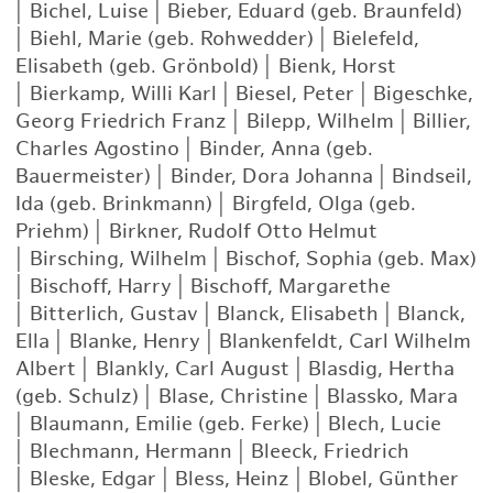
|
Bichel, Luise
|
Bieber, Eduard (geb. Braunfeld)
|
Biehl, Marie (geb. Rohwedder)
|
Bielefeld,
Elisabeth (geb. Grönbold)
|
Bienk, Horst
|
Bierkamp, Willi Karl
|
Biesel, Peter
|
Bigeschke,
Georg Friedrich Franz
|
Bilepp, Wilhelm
|
Billier,
Charles Agostino
|
Binder, Anna (geb.
Bauermeister)
|
Binder, Dora Johanna
|
Bindseil,
Ida (geb. Brinkmann)
|
Birgfeld, Olga (geb.
Priehm)
|
Birkner, Rudolf Otto Helmut
|
Birsching, Wilhelm
|
Bischof, Sophia (geb. Max)
|
Bischoff, Harry
|
Bischoff, Margarethe
|
Bitterlich, Gustav
|
Blanck, Elisabeth
|
Blanck,
Ella
|
Blanke, Henry
|
Blankenfeldt, Carl Wilhelm
Albert
|
Blankly, Carl August
|
Blasdig, Hertha
(geb. Schulz)
|
Blase, Christine
|
Blassko, Mara
|
Blaumann, Emilie (geb. Ferke)
|
Blech, Lucie
|
Blechmann, Hermann
|
Bleeck, Friedrich
|
Bleske, Edgar
|
Bless, Heinz
|
Blobel, Günther