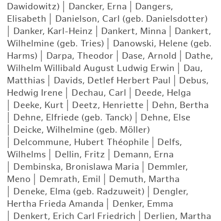
Dawidowitz)
|
Dancker, Erna
|
Dangers,
Elisabeth
|
Danielson, Carl (geb. Danielsdotter)
|
Danker, Karl-Heinz
|
Dankert, Minna
|
Dankert,
Wilhelmine (geb. Tries)
|
Danowski, Helene (geb.
Harms)
|
Darpa, Theodor
|
Dase, Arnold
|
Dathe,
Wilhelm Willibald August Ludwig Erwin
|
Dau,
Matthias
|
Davids, Detlef Herbert Paul
|
Debus,
Hedwig Irene
|
Dechau, Carl
|
Deede, Helga
|
Deeke, Kurt
|
Deetz, Henriette
|
Dehn, Bertha
|
Dehne, Elfriede (geb. Tanck)
|
Dehne, Else
|
Deicke, Wilhelmine (geb. Möller)
|
Delcommune, Hubert Théophile
|
Delfs,
Wilhelms
|
Dellin, Fritz
|
Demann, Erna
|
Dembinska, Bronislawa Maria
|
Demmler,
Meno
|
Demrath, Emil
|
Demuth, Martha
|
Deneke, Elma (geb. Radzuweit)
|
Dengler,
Hertha Frieda Amanda
|
Denker, Emma
|
Denkert, Erich Carl Friedrich
|
Derlien, Martha