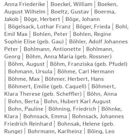
Anna Friederike
|
Boeckel, William
|
Boeken,
August Wilhelm
|
Boeltz, Gustav
|
Boerma,
Jakob
|
Böge, Herbert
|
Böge, Johann
|
Bögelsack, Lothar Franz
|
Böger, Frieda
|
Bohl,
Emil Max
|
Bohlen, Peter
|
Bohlen, Regine
Sophie Elise (geb. Gau)
|
Böhler, Adolf Johannes
Peter
|
Bohlmann, Antionette
|
Bohlmann,
Georg
|
Böhm, Anna Maria (geb. Rossner)
|
Böhm, August
|
Böhm, Franziska (geb. Pfudel)
|
Bohmann, Ursula
|
Böhme, Carl Hermann
|
Böhme, Max
|
Böhmer, Herbert, Hans
|
Böhmert, Emilie (geb. Caquell)
|
Böhmert,
Klara Therese (geb. Scheffler)
|
Böhn, Anna
|
Bohn, Berta
|
Bohn, Hubert Karl August
|
Bohn, Pauline
|
Böhning, Friedrich
|
Böhnke,
Klara
|
Bohnsack, Emma
|
Bohnsack, Johannes
Friedrich Reinhard
|
Bohnsak, Helene (geb.
Runge)
|
Bohrmann, Karlheinz
|
Böing, Leo