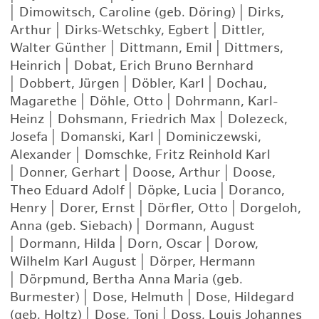
|
Dimowitsch, Caroline (geb. Döring)
|
Dirks,
Arthur
|
Dirks-Wetschky, Egbert
|
Dittler,
Walter Günther
|
Dittmann, Emil
|
Dittmers,
Heinrich
|
Dobat, Erich Bruno Bernhard
|
Dobbert, Jürgen
|
Döbler, Karl
|
Dochau,
Magarethe
|
Döhle, Otto
|
Dohrmann, Karl-
Heinz
|
Dohsmann, Friedrich Max
|
Dolezeck,
Josefa
|
Domanski, Karl
|
Dominiczewski,
Alexander
|
Domschke, Fritz Reinhold Karl
|
Donner, Gerhart
|
Doose, Arthur
|
Doose,
Theo Eduard Adolf
|
Döpke, Lucia
|
Doranco,
Henry
|
Dorer, Ernst
|
Dörfler, Otto
|
Dorgeloh,
Anna (geb. Siebach)
|
Dormann, August
|
Dormann, Hilda
|
Dorn, Oscar
|
Dorow,
Wilhelm Karl August
|
Dörper, Hermann
|
Dörpmund, Bertha Anna Maria (geb.
Burmester)
|
Dose, Helmuth
|
Dose, Hildegard
(geb. Holtz)
|
Dose, Toni
|
Doss, Louis Johannes