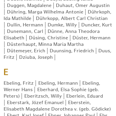
|
Duggen, Magdalene
|
Duhaut, Omer Augustin
|
Dühring, Marga Wilhelma Antonie
|
Dührkoph,
Ida Mathilde
|
Dührkopp, Albert Carl Christian
|
Dullin, Hermann
|
Dumke, Willy
|
Duncker, Kurt
|
Dunemann, Carl
|
Dünne, Anna Theodora
Elisabeth
|
Düsing, Christine
|
Düster, Hermann
|
Düsterhaupt, Minna Maria Martha
|
Dütemeyer, Erich
|
Duunsing, Friedrich
|
Duus,
Fritz
|
Dziuba, Joseph
|
E
Ebeling, Fritz
|
Ebeling, Hermann
|
Ebeling,
Werner Hans
|
Eberhard, Elsa Sophie (geb.
Peters)
|
Eberitzsch, Willy
|
Eberlein, Eduard
|
Eberstark, Józef Emanuel
|
Eberstein,
Elisabeth Magdalene Dorothea v. (geb. Gödicke)
|
Ebert, Karl Josef
|
Ebner, Johannes Paul
|
Ebs,