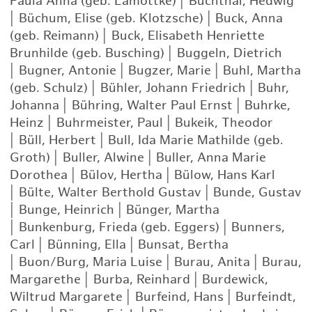
Paula Anna (geb. Lamottke)
|
Buchthal, Hedwig
|
Büchum, Elise (geb. Klotzsche)
|
Buck, Anna
(geb. Reimann)
|
Buck, Elisabeth Henriette
Brunhilde (geb. Busching)
|
Buggeln, Dietrich
|
Bugner, Antonie
|
Bugzer, Marie
|
Buhl, Martha
(geb. Schulz)
|
Bühler, Johann Friedrich
|
Buhr,
Johanna
|
Bühring, Walter Paul Ernst
|
Buhrke,
Heinz
|
Buhrmeister, Paul
|
Bukeik, Theodor
|
Büll, Herbert
|
Bull, Ida Marie Mathilde (geb.
Groth)
|
Buller, Alwine
|
Buller, Anna Marie
Dorothea
|
Bülov, Hertha
|
Bülow, Hans Karl
|
Bülte, Walter Berthold Gustav
|
Bunde, Gustav
|
Bunge, Heinrich
|
Bünger, Martha
|
Bunkenburg, Frieda (geb. Eggers)
|
Bunners,
Carl
|
Bünning, Ella
|
Bunsat, Bertha
|
Buon/Burg, Maria Luise
|
Burau, Anita
|
Burau,
Margarethe
|
Burba, Reinhard
|
Burdewick,
Wiltrud Margarete
|
Burfeind, Hans
|
Burfeindt,