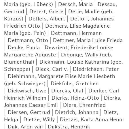
Maria (geb. Lübeck)
|
Dersch, Maria
|
Dessau,
Gertrud
|
Detert, Grete
|
Detje, Madle (geb.
Kurzus)
|
Detlefs, Albert
|
Detloff, Johannes
Friedrich Otto
|
Detmers, Elise Magdalene
Maria (geb. Pein)
|
Dettmann, Hermann
|
Dettmann, Otto
|
Dettmer, Maria Luise Frieda
|
Deuke, Paula
|
Dewrient, Friederike Louise
Margarethe Auguste
|
Dibonge, Wally (geb.
Blumenthal)
|
Dickmann, Louise Katharina (geb.
Schneppe)
|
Dieck, Carl v.
|
Diedrichsen, Peter
|
Diehlmann, Margarete Elise Marie Liesbeth
(geb. Schwieger)
|
Diekfohs, Gretchen
|
Diekwisch, Uwe
|
Diercks, Olaf
|
Dierker, Carl
Heinrich Wilhelm
|
Dierks, Heinz-Otto
|
Dierks,
Johannes Caesar Emil
|
Diers, Ehrenfried
|
Diersen, Gertrud
|
Dietrich, Johanna
|
Dietz,
Helga
|
Dietze, Willy
|
Dietzel, Karla Anna Henni
|
Dijk, Aron van
|
Dijkstra, Hendrik