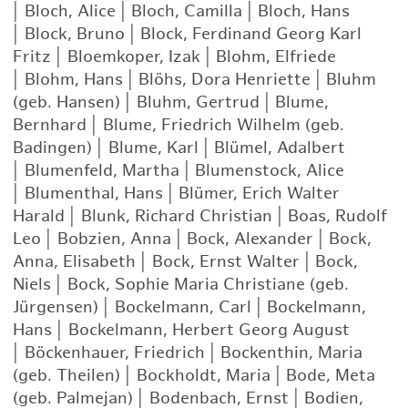
|
Bloch, Alice
|
Bloch, Camilla
|
Bloch, Hans
|
Block, Bruno
|
Block, Ferdinand Georg Karl
Fritz
|
Bloemkoper, Izak
|
Blohm, Elfriede
|
Blohm, Hans
|
Blöhs, Dora Henriette
|
Bluhm
(geb. Hansen)
|
Bluhm, Gertrud
|
Blume,
Bernhard
|
Blume, Friedrich Wilhelm (geb.
Badingen)
|
Blume, Karl
|
Blümel, Adalbert
|
Blumenfeld, Martha
|
Blumenstock, Alice
|
Blumenthal, Hans
|
Blümer, Erich Walter
Harald
|
Blunk, Richard Christian
|
Boas, Rudolf
Leo
|
Bobzien, Anna
|
Bock, Alexander
|
Bock,
Anna, Elisabeth
|
Bock, Ernst Walter
|
Bock,
Niels
|
Bock, Sophie Maria Christiane (geb.
Jürgensen)
|
Bockelmann, Carl
|
Bockelmann,
Hans
|
Bockelmann, Herbert Georg August
|
Böckenhauer, Friedrich
|
Bockenthin, Maria
(geb. Theilen)
|
Bockholdt, Maria
|
Bode, Meta
(geb. Palmejan)
|
Bodenbach, Ernst
|
Bodien,