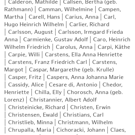
|
Calderon, Mathilde
|
Callsen, Bertha (geb.
Rathmann)
|
Camman, Wilhelmine
|
Campen,
Martha
|
Carell, Hans
|
Carius, Anna
|
Carl,
Hugo Heinrich Wilhelm
|
Carlier, Richard
|
Carlsson, August
|
Carlsson, Irmgard Frieda
Anna
|
Carmienke, Gustav Adolf
|
Caro, Heinrich
Wilhelm Friedrich
|
Carolus, Anna
|
Carpi, Käthe
|
Carpie, Willi
|
Carstens, Ella Anna Henriette
|
Carstens, Franz Friedrich Carl
|
Carstens,
Margot
|
Caspar, Margarethe (geb. Krulle)
|
Casper, Fritz
|
Caspers, Anna Johanna Marie
|
Cassidy, Alice
|
Cesare di, Antonio
|
Chedor,
Henriette
|
Chilla, Elly
|
Chorosch, Anna (geb.
Lorenz)
|
Christannier, Albert Adolf
|
Christeinicke, Richard
|
Christen, Erwin
|
Christensen, Ewald
|
Christians, Carl
|
Christlieb, Minna
|
Christmann, Wilhelm
|
Chrupalla, Maria
|
Cichoracki, Johann
|
Claes,