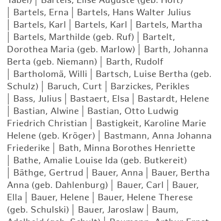
Tabel)
|
Bartels, Elise Auguste (geb. Höft)
|
Bartels, Erna
|
Bartels, Hans Walter Julius
|
Bartels, Karl
|
Bartels, Karl
|
Bartels, Martha
|
Bartels, Marthilde (geb. Ruf)
|
Bartelt,
Dorothea Maria (geb. Marlow)
|
Barth, Johanna
Berta (geb. Niemann)
|
Barth, Rudolf
|
Bartholomä, Willi
|
Bartsch, Luise Bertha (geb.
Schulz)
|
Baruch, Curt
|
Barzickes, Perikles
|
Bass, Julius
|
Bastaert, Elsa
|
Bastardt, Helene
|
Bastian, Alwine
|
Bastian, Otto Ludwig
Friedrich Christian
|
Bastigkeit, Karoline Marie
Helene (geb. Kröger)
|
Bastmann, Anna Johanna
Friederike
|
Bath, Minna Borothes Henriette
|
Bathe, Amalie Louise Ida (geb. Butkereit)
|
Bäthge, Gertrud
|
Bauer, Anna
|
Bauer, Bertha
Anna (geb. Dahlenburg)
|
Bauer, Carl
|
Bauer,
Ella
|
Bauer, Helene
|
Bauer, Helene Therese
(geb. Schulski)
|
Bauer, Jaroslaw
|
Baum,