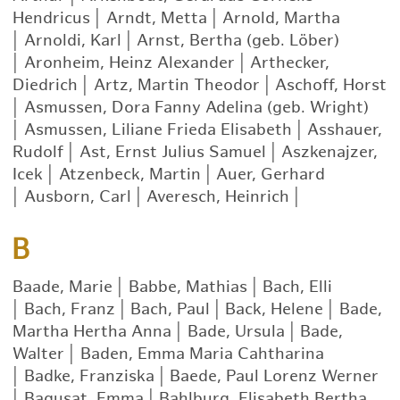
Hendricus
|
Arndt, Metta
|
Arnold, Martha
|
Arnoldi, Karl
|
Arnst, Bertha (geb. Löber)
|
Aronheim, Heinz Alexander
|
Arthecker,
Diedrich
|
Artz, Martin Theodor
|
Aschoff, Horst
|
Asmussen, Dora Fanny Adelina (geb. Wright)
|
Asmussen, Liliane Frieda Elisabeth
|
Asshauer,
Rudolf
|
Ast, Ernst Julius Samuel
|
Aszkenajzer,
Icek
|
Atzenbeck, Martin
|
Auer, Gerhard
|
Ausborn, Carl
|
Averesch, Heinrich
|
B
Baade, Marie
|
Babbe, Mathias
|
Bach, Elli
|
Bach, Franz
|
Bach, Paul
|
Back, Helene
|
Bade,
Martha Hertha Anna
|
Bade, Ursula
|
Bade,
Walter
|
Baden, Emma Maria Cahtharina
|
Badke, Franziska
|
Baede, Paul Lorenz Werner
|
Bagusat, Emma
|
Bahlburg, Elisabeth Bertha