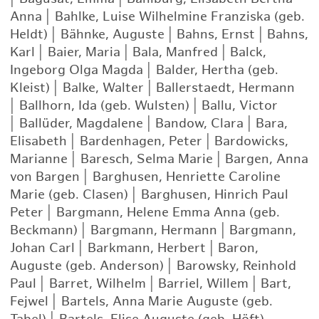
Anna
|
Bahlke, Luise Wilhelmine Franziska (geb.
Heldt)
|
Bähnke, Auguste
|
Bahns, Ernst
|
Bahns,
Karl
|
Baier, Maria
|
Bala, Manfred
|
Balck,
Ingeborg Olga Magda
|
Balder, Hertha (geb.
Kleist)
|
Balke, Walter
|
Ballerstaedt, Hermann
|
Ballhorn, Ida (geb. Wulsten)
|
Ballu, Victor
|
Ballüder, Magdalene
|
Bandow, Clara
|
Bara,
Elisabeth
|
Bardenhagen, Peter
|
Bardowicks,
Marianne
|
Baresch, Selma Marie
|
Bargen, Anna
von Bargen
|
Barghusen, Henriette Caroline
Marie (geb. Clasen)
|
Barghusen, Hinrich Paul
Peter
|
Bargmann, Helene Emma Anna (geb.
Beckmann)
|
Bargmann, Hermann
|
Bargmann,
Johan Carl
|
Barkmann, Herbert
|
Baron,
Auguste (geb. Anderson)
|
Barowsky, Reinhold
Paul
|
Barret, Wilhelm
|
Barriel, Willem
|
Bart,
Fejwel
|
Bartels, Anna Marie Auguste (geb.