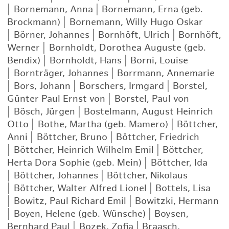
|
Bornemann, Anna
|
Bornemann, Erna (geb.
Brockmann)
|
Bornemann, Willy Hugo Oskar
|
Börner, Johannes
|
Bornhöft, Ulrich
|
Bornhöft,
Werner
|
Bornholdt, Dorothea Auguste (geb.
Bendix)
|
Bornholdt, Hans
|
Borni, Louise
|
Bornträger, Johannes
|
Borrmann, Annemarie
|
Bors, Johann
|
Borschers, Irmgard
|
Borstel,
Günter Paul Ernst von
|
Borstel, Paul von
|
Bösch, Jürgen
|
Bostelmann, August Heinrich
Otto
|
Bothe, Martha (geb. Mamero)
|
Böttcher,
Anni
|
Böttcher, Bruno
|
Böttcher, Friedrich
|
Böttcher, Heinrich Wilhelm Emil
|
Böttcher,
Herta Dora Sophie (geb. Mein)
|
Böttcher, Ida
|
Böttcher, Johannes
|
Böttcher, Nikolaus
|
Böttcher, Walter Alfred Lionel
|
Bottels, Lisa
|
Bowitz, Paul Richard Emil
|
Bowitzki, Hermann
|
Boyen, Helene (geb. Wünsche)
|
Boysen,
Bernhard Paul
|
Bozek, Zofia
|
Braasch,