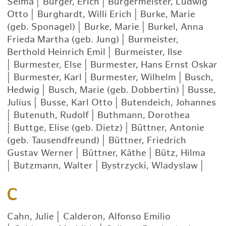
Selma
|
Bürger, Erich
|
Bürgermeister, Ludwig
Otto
|
Burghardt, Willi Erich
|
Burke, Marie
(geb. Sponagel)
|
Burke, Marie
|
Burkel, Anna
Frieda Martha (geb. Jung)
|
Burmeister,
Berthold Heinrich Emil
|
Burmeister, Ilse
|
Burmester, Else
|
Burmester, Hans Ernst Oskar
|
Burmester, Karl
|
Burmester, Wilhelm
|
Busch,
Hedwig
|
Busch, Marie (geb. Dobbertin)
|
Busse,
Julius
|
Busse, Karl Otto
|
Butendeich, Johannes
|
Butenuth, Rudolf
|
Buthmann, Dorothea
|
Buttge, Elise (geb. Dietz)
|
Büttner, Antonie
(geb. Tausendfreund)
|
Büttner, Friedrich
Gustav Werner
|
Büttner, Käthe
|
Bütz, Hilma
|
Butzmann, Walter
|
Bystrzycki, Wladyslaw
|
C
Cahn, Julie
|
Calderon, Alfonso Emilio