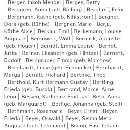
|
Berger, Jakob Mendel
|
Berges, Betty
|
Berggren, Anna (geb. Bölling)
|
Berghoff, Felix
|
Bergmann, Käthe (geb. Kihlström)
|
Bergner,
Dora (geb. Bühbe)
|
Bergner, Marie
|
Berju,
Käthe Alice
|
Berkau, Emil
|
Berkemann, Louise
Auguste
|
Berkowicz, Wolf
|
Bernack, Auguste
(geb. Höger)
|
Berndt, Emma Louise
|
Berndt,
Jutta
|
Berner, Elisabeth (geb. Hintze)
|
Bernett,
Rudolf
|
Berngruber, Emma (geb. Malchow)
|
Bernhardt, Luise (geb. Schminke)
|
Bernhardt,
Marga
|
Bernitt, Richard
|
Berthke, Theo
|
Berthold, Kurt Hermann Gustav
|
Bertling,
Frieda (geb. Busak)
|
Bertrand, Marcel Aimé
Léon
|
Besken, Karlheinz Emil Jan
|
Beth, Anna
(geb. Marquardt)
|
Bethge, Johanna (geb. Stoll)
|
Bethmann, Rosemarie
|
Beyer, Ernst
|
Beyer,
Frieda
|
Beyer, Oswald
|
Beyer, Selma Meta
Auguste (geb. Lehmann)
|
Bialon, Paul Johann