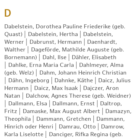
D
Dabelstein, Dorothea Pauline Friederike (geb.
Quast)
|
Dabelstein, Hertha
|
Dabelstein,
Werner
|
Dabrunst, Hermann
|
Daenhardt,
Walther
|
Dageförde, Mathilde Auguste (geb.
Bornemann)
|
Dahl, Ilse
|
Dähler, Elisabeth
|
Dahlke, Erna Maria Carla
|
Dahlmeyer, Alma
(geb. Welz)
|
Dahm, Johann Heinrich Christian
|
Dähn, Ingeborg
|
Dahnke, Käthe
|
Daicz, Julius
Hermann
|
Daicz, Max Isaak
|
Dajczer, Aron
Natan
|
Dalchow, Agnes Therese (geb. Weidner)
|
Dallmann, Elsa
|
Dallmann, Ernst
|
Daltrop,
Fritz
|
Damaske, Max August Albert
|
Damazyn,
Theophila
|
Dammann, Gretchen
|
Dammann,
Hinrich oder Henri
|
Damrau, Otto
|
Damrow,
Karla Liselotte
|
Danciger, Rifka Regina (geb.