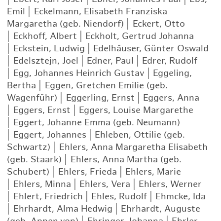
Emil
|
Eckelmann, Elisabeth Franziska
Margaretha (geb. Niendorf)
|
Eckert, Otto
|
Eckhoff, Albert
|
Eckholt, Gertrud Johanna
|
Eckstein, Ludwig
|
Edelhäuser, Günter Oswald
|
Edelsztejn, Joel
|
Edner, Paul
|
Edrer, Rudolf
|
Egg, Johannes Heinrich Gustav
|
Eggeling,
Bertha
|
Eggen, Gretchen Emilie (geb.
Wagenführ)
|
Eggerling, Ernst
|
Eggers, Anna
|
Eggers, Ernst
|
Eggers, Louise Margarethe
|
Eggert, Johanne Emma (geb. Neumann)
|
Eggert, Johannes
|
Ehleben, Ottilie (geb.
Schwartz)
|
Ehlers, Anna Margaretha Elisabeth
(geb. Staark)
|
Ehlers, Anna Martha (geb.
Schubert)
|
Ehlers, Frieda
|
Ehlers, Marie
|
Ehlers, Minna
|
Ehlers, Vera
|
Ehlers, Werner
|
Ehlert, Friedrich
|
Ehles, Rudolf
|
Ehmcke, Ida
|
Ehrhardt, Alma Hedwig
|
Ehrhardt, Auguste