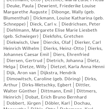
|
Deuke, Paula
|
Dewrient, Friederike Louise
Margarethe Auguste
|
Dibonge, Wally (geb.
Blumenthal)
|
Dickmann, Louise Katharina (geb.
Schneppe)
|
Dieck, Carl v.
|
Diedrichsen, Peter
|
Diehlmann, Margarete Elise Marie Liesbeth
(geb. Schwieger)
|
Diekfohs, Gretchen
|
Diekwisch, Uwe
|
Diercks, Olaf
|
Dierker, Carl
Heinrich Wilhelm
|
Dierks, Heinz-Otto
|
Dierks,
Johannes Caesar Emil
|
Diers, Ehrenfried
|
Diersen, Gertrud
|
Dietrich, Johanna
|
Dietz,
Helga
|
Dietze, Willy
|
Dietzel, Karla Anna Henni
|
Dijk, Aron van
|
Dijkstra, Hendrik
|
Dimowitsch, Caroline (geb. Döring)
|
Dirks,
Arthur
|
Dirks-Wetschky, Egbert
|
Dittler,
Walter Günther
|
Dittmann, Emil
|
Dittmers,
Heinrich
|
Dobat, Erich Bruno Bernhard
|
Dobbert, Jürgen
|
Döbler, Karl
|
Dochau,