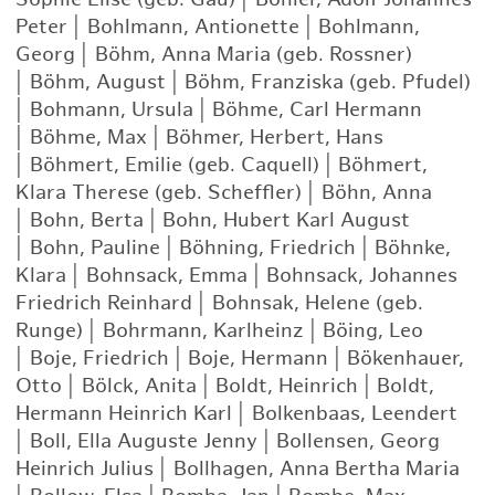
Peter
|
Bohlmann, Antionette
|
Bohlmann,
Georg
|
Böhm, Anna Maria (geb. Rossner)
|
Böhm, August
|
Böhm, Franziska (geb. Pfudel)
|
Bohmann, Ursula
|
Böhme, Carl Hermann
|
Böhme, Max
|
Böhmer, Herbert, Hans
|
Böhmert, Emilie (geb. Caquell)
|
Böhmert,
Klara Therese (geb. Scheffler)
|
Böhn, Anna
|
Bohn, Berta
|
Bohn, Hubert Karl August
|
Bohn, Pauline
|
Böhning, Friedrich
|
Böhnke,
Klara
|
Bohnsack, Emma
|
Bohnsack, Johannes
Friedrich Reinhard
|
Bohnsak, Helene (geb.
Runge)
|
Bohrmann, Karlheinz
|
Böing, Leo
|
Boje, Friedrich
|
Boje, Hermann
|
Bökenhauer,
Otto
|
Bölck, Anita
|
Boldt, Heinrich
|
Boldt,
Hermann Heinrich Karl
|
Bolkenbaas, Leendert
|
Boll, Ella Auguste Jenny
|
Bollensen, Georg
Heinrich Julius
|
Bollhagen, Anna Bertha Maria