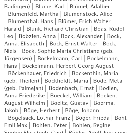
Badingen)
|
Blume, Karl
|
Blümel, Adalbert
|
Blumenfeld, Martha
|
Blumenstock, Alice
|
Blumenthal, Hans
|
Blümer, Erich Walter
Harald
|
Blunk, Richard Christian
|
Boas, Rudolf
Leo
|
Bobzien, Anna
|
Bock, Alexander
|
Bock,
Anna, Elisabeth
|
Bock, Ernst Walter
|
Bock,
Niels
|
Bock, Sophie Maria Christiane (geb.
Jürgensen)
|
Bockelmann, Carl
|
Bockelmann,
Hans
|
Bockelmann, Herbert Georg August
|
Böckenhauer, Friedrich
|
Bockenthin, Maria
(geb. Theilen)
|
Bockholdt, Maria
|
Bode, Meta
(geb. Palmejan)
|
Bodenbach, Ernst
|
Bodien,
Anna Friederike
|
Boeckel, William
|
Boeken,
August Wilhelm
|
Boeltz, Gustav
|
Boerma,
Jakob
|
Böge, Herbert
|
Böge, Johann
|
Bögelsack, Lothar Franz
|
Böger, Frieda
|
Bohl,
Emil Max
|
Bohlen, Peter
|
Bohlen, Regine
Sophie Elise (geb. Gau)
|
Böhler, Adolf Johannes