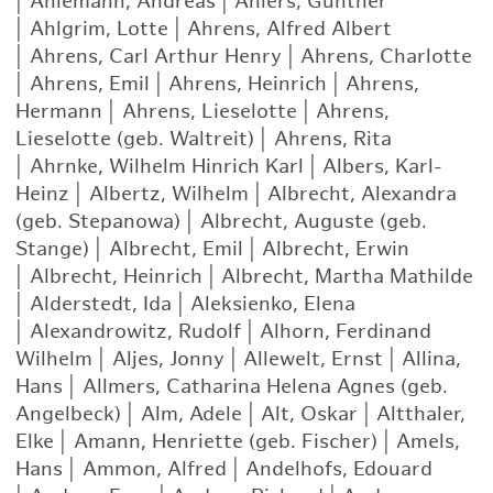
|
Ahlemann, Andreas
|
Ahlers, Günther
|
Ahlgrim, Lotte
|
Ahrens, Alfred Albert
|
Ahrens, Carl Arthur Henry
|
Ahrens, Charlotte
|
Ahrens, Emil
|
Ahrens, Heinrich
|
Ahrens,
Hermann
|
Ahrens, Lieselotte
|
Ahrens,
Lieselotte (geb. Waltreit)
|
Ahrens, Rita
|
Ahrnke, Wilhelm Hinrich Karl
|
Albers, Karl-
Heinz
|
Albertz, Wilhelm
|
Albrecht, Alexandra
(geb. Stepanowa)
|
Albrecht, Auguste (geb.
Stange)
|
Albrecht, Emil
|
Albrecht, Erwin
|
Albrecht, Heinrich
|
Albrecht, Martha Mathilde
|
Alderstedt, Ida
|
Aleksienko, Elena
|
Alexandrowitz, Rudolf
|
Alhorn, Ferdinand
Wilhelm
|
Aljes, Jonny
|
Allewelt, Ernst
|
Allina,
Hans
|
Allmers, Catharina Helena Agnes (geb.
Angelbeck)
|
Alm, Adele
|
Alt, Oskar
|
Altthaler,
Elke
|
Amann, Henriette (geb. Fischer)
|
Amels,
Hans
|
Ammon, Alfred
|
Andelhofs, Edouard