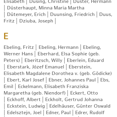
Elisabeth
|
Düsing, Christine
|
Düster, Hermann
|
Düsterhaupt, Minna Maria Martha
|
Dütemeyer, Erich
|
Duunsing, Friedrich
|
Duus,
Fritz
|
Dziuba, Joseph
|
E
Ebeling, Fritz
|
Ebeling, Hermann
|
Ebeling,
Werner Hans
|
Eberhard, Elsa Sophie (geb.
Peters)
|
Eberitzsch, Willy
|
Eberlein, Eduard
|
Eberstark, Józef Emanuel
|
Eberstein,
Elisabeth Magdalene Dorothea v. (geb. Gödicke)
|
Ebert, Karl Josef
|
Ebner, Johannes Paul
|
Ebs,
Emil
|
Eckelmann, Elisabeth Franziska
Margaretha (geb. Niendorf)
|
Eckert, Otto
|
Eckhoff, Albert
|
Eckholt, Gertrud Johanna
|
Eckstein, Ludwig
|
Edelhäuser, Günter Oswald
|
Edelsztejn, Joel
|
Edner, Paul
|
Edrer, Rudolf