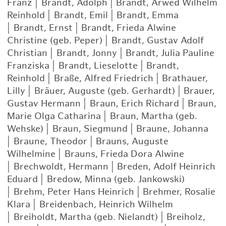
Franz
|
Brandt, Adolph
|
Brandt, Arwed Wilhelm
Reinhold
|
Brandt, Emil
|
Brandt, Emma
|
Brandt, Ernst
|
Brandt, Frieda Alwine
Christine (geb. Peper)
|
Brandt, Gustav Adolf
Christian
|
Brandt, Jonny
|
Brandt, Julia Pauline
Franziska
|
Brandt, Lieselotte
|
Brandt,
Reinhold
|
Braße, Alfred Friedrich
|
Brathauer,
Lilly
|
Bräuer, Auguste (geb. Gerhardt)
|
Brauer,
Gustav Hermann
|
Braun, Erich Richard
|
Braun,
Marie Olga Catharina
|
Braun, Martha (geb.
Wehske)
|
Braun, Siegmund
|
Braune, Johanna
|
Braune, Theodor
|
Brauns, Auguste
Wilhelmine
|
Brauns, Frieda Dora Alwine
|
Brechwoldt, Hermann
|
Breden, Adolf Heinrich
Eduard
|
Bredow, Minna (geb. Jankowski)
|
Brehm, Peter Hans Heinrich
|
Brehmer, Rosalie
Klara
|
Breidenbach, Heinrich Wilhelm
|
Breiholdt, Martha (geb. Nielandt)
|
Breiholz,