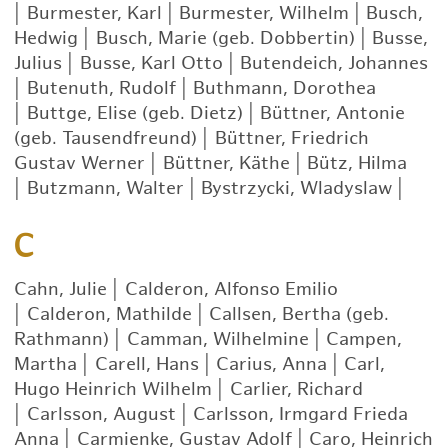
|
Burmester, Karl
|
Burmester, Wilhelm
|
Busch,
Hedwig
|
Busch, Marie (geb. Dobbertin)
|
Busse,
Julius
|
Busse, Karl Otto
|
Butendeich, Johannes
|
Butenuth, Rudolf
|
Buthmann, Dorothea
|
Buttge, Elise (geb. Dietz)
|
Büttner, Antonie
(geb. Tausendfreund)
|
Büttner, Friedrich
Gustav Werner
|
Büttner, Käthe
|
Bütz, Hilma
|
Butzmann, Walter
|
Bystrzycki, Wladyslaw
|
C
Cahn, Julie
|
Calderon, Alfonso Emilio
|
Calderon, Mathilde
|
Callsen, Bertha (geb.
Rathmann)
|
Camman, Wilhelmine
|
Campen,
Martha
|
Carell, Hans
|
Carius, Anna
|
Carl,
Hugo Heinrich Wilhelm
|
Carlier, Richard
|
Carlsson, August
|
Carlsson, Irmgard Frieda
Anna
|
Carmienke, Gustav Adolf
|
Caro, Heinrich