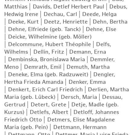
Matthias
|
Davids, Detlef Herbert Paul
|
Debus,
Hedwig Irene
|
Dechau, Carl
|
Deede, Helga
|
Deeke, Kurt
|
Deetz, Henriette
|
Dehn, Bertha
|
Dehne, Elfriede (geb. Tanck)
|
Dehne, Else
|
Deicke, Wilhelmine (geb. Möller)
|
Delcommune, Hubert Théophile
|
Delfs,
Wilhelms
|
Dellin, Fritz
|
Demann, Erna
|
Dembinska, Bronislawa Maria
|
Demmler,
Meno
|
Demrath, Emil
|
Demuth, Martha
|
Deneke, Elma (geb. Radzuweit)
|
Dengler,
Hertha Frieda Amanda
|
Denker, Emma
|
Denkert, Erich Carl Friedrich
|
Derlien, Martha
Maria (geb. Lübeck)
|
Dersch, Maria
|
Dessau,
Gertrud
|
Detert, Grete
|
Detje, Madle (geb.
Kurzus)
|
Detlefs, Albert
|
Detloff, Johannes
Friedrich Otto
|
Detmers, Elise Magdalene
Maria (geb. Pein)
|
Dettmann, Hermann
|
Dettmann, Otto
|
Dettmer, Maria Luise Frieda