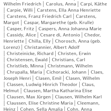
Wilhelm Friedrich
|
Carolus, Anna
|
Carpi, Käthe
|
Carpie, Willi
|
Carstens, Ella Anna Henriette
|
Carstens, Franz Friedrich Carl
|
Carstens,
Margot
|
Caspar, Margarethe (geb. Krulle)
|
Casper, Fritz
|
Caspers, Anna Johanna Marie
|
Cassidy, Alice
|
Cesare di, Antonio
|
Chedor,
Henriette
|
Chilla, Elly
|
Chorosch, Anna (geb.
Lorenz)
|
Christannier, Albert Adolf
|
Christeinicke, Richard
|
Christen, Erwin
|
Christensen, Ewald
|
Christians, Carl
|
Christlieb, Minna
|
Christmann, Wilhelm
|
Chrupalla, Maria
|
Cichoracki, Johann
|
Claes,
Joseph Henri
|
Clasen, Emil
|
Clasen, Wilhelm
|
Classen, Ludwig Hinrich Theodor
|
Claus,
Helmut
|
Clausen, Martha Katharina Elise
|
Clausen, Max Jürgen
|
Clausen, Wilhelm Karl
|
Claussen, Elise Christine Maria
|
Cleemann,
Heinz
|
Cohen, Sella Amalia
|
Cohn, Anna