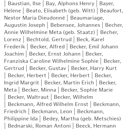
|
Baustian, Ilse
|
Bay, Alphons Henry
|
Bayer,
Helene
|
Beato, Elisabeth (geb. Witt)
|
Beaufort,
Nestor Maria Dieudonné
|
Beaumariage,
Augustin Joseph
|
Bebensee, Johannes
|
Becher,
Annie Wilhelmine Meta (geb. Staatz)
|
Becher,
Lorenz
|
Bechtold, Gertrud
|
Beck, Karel
Frederik
|
Becker, Alfred
|
Becker, Emil Johann
Joachim
|
Becker, Ernst Johann
|
Becker,
Franziska Caroline Wilhelmine Sophie
|
Becker,
Gertrud
|
Becker, Gustav
|
Becker, Harry Kurt
|
Becker, Herbert
|
Becker, Herbert
|
Becker,
Ingrid Margrit
|
Becker, Martin Erich
|
Becker,
Meta
|
Becker, Minna
|
Becker, Sophie Marie
|
Becker, Waltraut
|
Becker, Wilhelm
|
Beckmann, Alfred Wilhelm Ernst
|
Beckmann,
Friedrich
|
Beckmann, Leon
|
Beckmann,
Philippine Ida
|
Bedey, Martha (geb. Metschies)
|
Bednarski, Roman Antoni
|
Beeck, Hermann