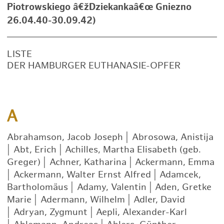
Piotrowskiego â€žDziekankaâ€œ Gniezno
26.04.40-30.09.42)
LISTE
DER HAMBURGER EUTHANASIE-OPFER
A
Abrahamson, Jacob Joseph
|
Abrosowa, Anistija
|
Abt, Erich
|
Achilles, Martha Elisabeth (geb.
Greger)
|
Achner, Katharina
|
Ackermann, Emma
|
Ackermann, Walter Ernst Alfred
|
Adamcek,
Bartholomäus
|
Adamy, Valentin
|
Aden, Gretke
Marie
|
Adermann, Wilhelm
|
Adler, David
|
Adryan, Zygmunt
|
Aepli, Alexander-Karl