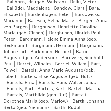
|
Ballhorn, Ida (geb. Wulsten)
|
Ballu, Victor
|
Ballüder, Magdalene
|
Bandow, Clara
|
Bara,
Elisabeth
|
Bardenhagen, Peter
|
Bardowicks,
Marianne
|
Baresch, Selma Marie
|
Bargen, Anna
von Bargen
|
Barghusen, Henriette Caroline
Marie (geb. Clasen)
|
Barghusen, Hinrich Paul
Peter
|
Bargmann, Helene Emma Anna (geb.
Beckmann)
|
Bargmann, Hermann
|
Bargmann,
Johan Carl
|
Barkmann, Herbert
|
Baron,
Auguste (geb. Anderson)
|
Barowsky, Reinhold
Paul
|
Barret, Wilhelm
|
Barriel, Willem
|
Bart,
Fejwel
|
Bartels, Anna Marie Auguste (geb.
Tabel)
|
Bartels, Elise Auguste (geb. Höft)
|
Bartels, Erna
|
Bartels, Hans Walter Julius
|
Bartels, Karl
|
Bartels, Karl
|
Bartels, Martha
|
Bartels, Marthilde (geb. Ruf)
|
Bartelt,
Dorothea Maria (geb. Marlow)
|
Barth, Johanna
Berta (geb. Niemann)
|
Barth, Rudolf