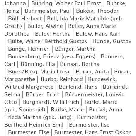
Johanna
|
Bühring, Walter Paul Ernst
|
Buhrke,
Heinz
|
Buhrmeister, Paul
|
Bukeik, Theodor
|
Büll, Herbert
|
Bull, Ida Marie Mathilde (geb.
Groth)
|
Buller, Alwine
|
Buller, Anna Marie
Dorothea
|
Bülov, Hertha
|
Bülow, Hans Karl
|
Bülte, Walter Berthold Gustav
|
Bunde, Gustav
|
Bunge, Heinrich
|
Bünger, Martha
|
Bunkenburg, Frieda (geb. Eggers)
|
Bunners,
Carl
|
Bünning, Ella
|
Bunsat, Bertha
|
Buon/Burg, Maria Luise
|
Burau, Anita
|
Burau,
Margarethe
|
Burba, Reinhard
|
Burdewick,
Wiltrud Margarete
|
Burfeind, Hans
|
Burfeindt,
Selma
|
Bürger, Erich
|
Bürgermeister, Ludwig
Otto
|
Burghardt, Willi Erich
|
Burke, Marie
(geb. Sponagel)
|
Burke, Marie
|
Burkel, Anna
Frieda Martha (geb. Jung)
|
Burmeister,
Berthold Heinrich Emil
|
Burmeister, Ilse
|
Burmester, Else
|
Burmester, Hans Ernst Oskar