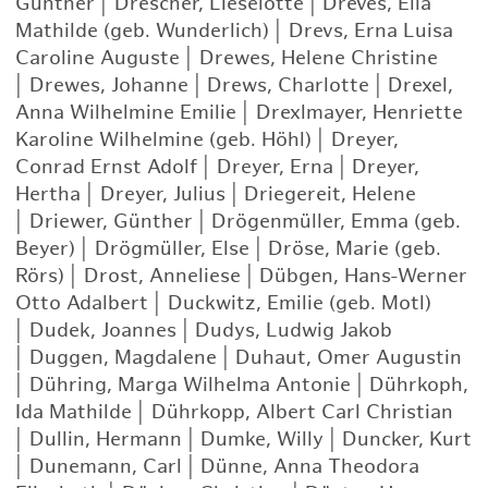
Günther
|
Drescher, Lieselotte
|
Dreves, Ella
Mathilde (geb. Wunderlich)
|
Drevs, Erna Luisa
Caroline Auguste
|
Drewes, Helene Christine
|
Drewes, Johanne
|
Drews, Charlotte
|
Drexel,
Anna Wilhelmine Emilie
|
Drexlmayer, Henriette
Karoline Wilhelmine (geb. Höhl)
|
Dreyer,
Conrad Ernst Adolf
|
Dreyer, Erna
|
Dreyer,
Hertha
|
Dreyer, Julius
|
Driegereit, Helene
|
Driewer, Günther
|
Drögenmüller, Emma (geb.
Beyer)
|
Drögmüller, Else
|
Dröse, Marie (geb.
Rörs)
|
Drost, Anneliese
|
Dübgen, Hans-Werner
Otto Adalbert
|
Duckwitz, Emilie (geb. Motl)
|
Dudek, Joannes
|
Dudys, Ludwig Jakob
|
Duggen, Magdalene
|
Duhaut, Omer Augustin
|
Dühring, Marga Wilhelma Antonie
|
Dührkoph,
Ida Mathilde
|
Dührkopp, Albert Carl Christian
|
Dullin, Hermann
|
Dumke, Willy
|
Duncker, Kurt
|
Dunemann, Carl
|
Dünne, Anna Theodora