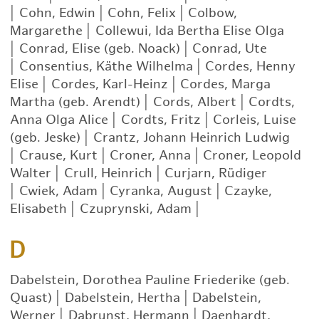
|
Cohn, Edwin
|
Cohn, Felix
|
Colbow,
Margarethe
|
Collewui, Ida Bertha Elise Olga
|
Conrad, Elise (geb. Noack)
|
Conrad, Ute
|
Consentius, Käthe Wilhelma
|
Cordes, Henny
Elise
|
Cordes, Karl-Heinz
|
Cordes, Marga
Martha (geb. Arendt)
|
Cords, Albert
|
Cordts,
Anna Olga Alice
|
Cordts, Fritz
|
Corleis, Luise
(geb. Jeske)
|
Crantz, Johann Heinrich Ludwig
|
Crause, Kurt
|
Croner, Anna
|
Croner, Leopold
Walter
|
Crull, Heinrich
|
Curjarn, Rüdiger
|
Cwiek, Adam
|
Cyranka, August
|
Czayke,
Elisabeth
|
Czuprynski, Adam
|
D
Dabelstein, Dorothea Pauline Friederike (geb.
Quast)
|
Dabelstein, Hertha
|
Dabelstein,
Werner
|
Dabrunst, Hermann
|
Daenhardt,