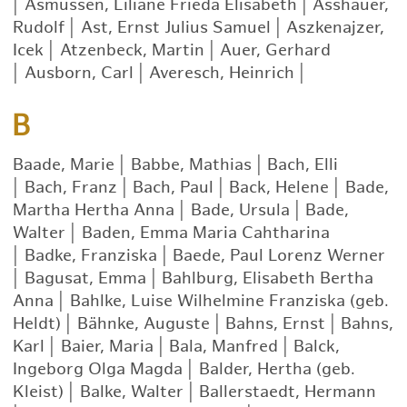
|
Asmussen, Liliane Frieda Elisabeth
|
Asshauer,
Rudolf
|
Ast, Ernst Julius Samuel
|
Aszkenajzer,
Icek
|
Atzenbeck, Martin
|
Auer, Gerhard
|
Ausborn, Carl
|
Averesch, Heinrich
|
B
Baade, Marie
|
Babbe, Mathias
|
Bach, Elli
|
Bach, Franz
|
Bach, Paul
|
Back, Helene
|
Bade,
Martha Hertha Anna
|
Bade, Ursula
|
Bade,
Walter
|
Baden, Emma Maria Cahtharina
|
Badke, Franziska
|
Baede, Paul Lorenz Werner
|
Bagusat, Emma
|
Bahlburg, Elisabeth Bertha
Anna
|
Bahlke, Luise Wilhelmine Franziska (geb.
Heldt)
|
Bähnke, Auguste
|
Bahns, Ernst
|
Bahns,
Karl
|
Baier, Maria
|
Bala, Manfred
|
Balck,
Ingeborg Olga Magda
|
Balder, Hertha (geb.
Kleist)
|
Balke, Walter
|
Ballerstaedt, Hermann