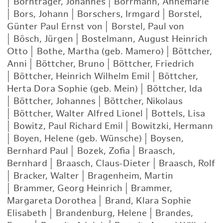
|
Bornträger, Johannes
|
Borrmann, Annemarie
|
Bors, Johann
|
Borschers, Irmgard
|
Borstel,
Günter Paul Ernst von
|
Borstel, Paul von
|
Bösch, Jürgen
|
Bostelmann, August Heinrich
Otto
|
Bothe, Martha (geb. Mamero)
|
Böttcher,
Anni
|
Böttcher, Bruno
|
Böttcher, Friedrich
|
Böttcher, Heinrich Wilhelm Emil
|
Böttcher,
Herta Dora Sophie (geb. Mein)
|
Böttcher, Ida
|
Böttcher, Johannes
|
Böttcher, Nikolaus
|
Böttcher, Walter Alfred Lionel
|
Bottels, Lisa
|
Bowitz, Paul Richard Emil
|
Bowitzki, Hermann
|
Boyen, Helene (geb. Wünsche)
|
Boysen,
Bernhard Paul
|
Bozek, Zofia
|
Braasch,
Bernhard
|
Braasch, Claus-Dieter
|
Braasch, Rolf
|
Bracker, Walter
|
Bragenheim, Martin
|
Brammer, Georg Heinrich
|
Brammer,
Margareta Dorothea
|
Brand, Klara Sophie
Elisabeth
|
Brandenburg, Helene
|
Brandes,