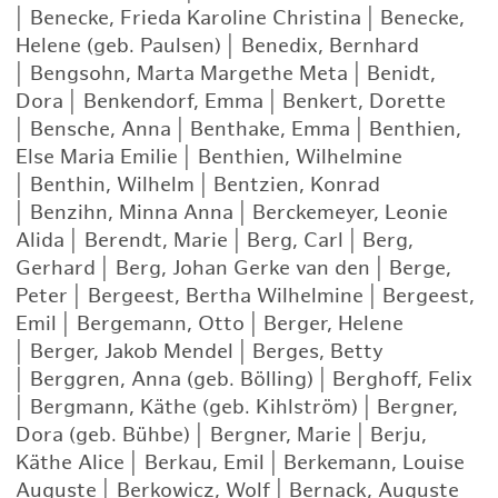
|
Benecke, Frieda Karoline Christina
|
Benecke,
Helene (geb. Paulsen)
|
Benedix, Bernhard
|
Bengsohn, Marta Margethe Meta
|
Benidt,
Dora
|
Benkendorf, Emma
|
Benkert, Dorette
|
Bensche, Anna
|
Benthake, Emma
|
Benthien,
Else Maria Emilie
|
Benthien, Wilhelmine
|
Benthin, Wilhelm
|
Bentzien, Konrad
|
Benzihn, Minna Anna
|
Berckemeyer, Leonie
Alida
|
Berendt, Marie
|
Berg, Carl
|
Berg,
Gerhard
|
Berg, Johan Gerke van den
|
Berge,
Peter
|
Bergeest, Bertha Wilhelmine
|
Bergeest,
Emil
|
Bergemann, Otto
|
Berger, Helene
|
Berger, Jakob Mendel
|
Berges, Betty
|
Berggren, Anna (geb. Bölling)
|
Berghoff, Felix
|
Bergmann, Käthe (geb. Kihlström)
|
Bergner,
Dora (geb. Bühbe)
|
Bergner, Marie
|
Berju,
Käthe Alice
|
Berkau, Emil
|
Berkemann, Louise
Auguste
|
Berkowicz, Wolf
|
Bernack, Auguste