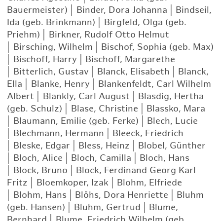
Bauermeister)
|
Binder, Dora Johanna
|
Bindseil,
Ida (geb. Brinkmann)
|
Birgfeld, Olga (geb.
Priehm)
|
Birkner, Rudolf Otto Helmut
|
Birsching, Wilhelm
|
Bischof, Sophia (geb. Max)
|
Bischoff, Harry
|
Bischoff, Margarethe
|
Bitterlich, Gustav
|
Blanck, Elisabeth
|
Blanck,
Ella
|
Blanke, Henry
|
Blankenfeldt, Carl Wilhelm
Albert
|
Blankly, Carl August
|
Blasdig, Hertha
(geb. Schulz)
|
Blase, Christine
|
Blassko, Mara
|
Blaumann, Emilie (geb. Ferke)
|
Blech, Lucie
|
Blechmann, Hermann
|
Bleeck, Friedrich
|
Bleske, Edgar
|
Bless, Heinz
|
Blobel, Günther
|
Bloch, Alice
|
Bloch, Camilla
|
Bloch, Hans
|
Block, Bruno
|
Block, Ferdinand Georg Karl
Fritz
|
Bloemkoper, Izak
|
Blohm, Elfriede
|
Blohm, Hans
|
Blöhs, Dora Henriette
|
Bluhm
(geb. Hansen)
|
Bluhm, Gertrud
|
Blume,
Bernhard
|
Blume, Friedrich Wilhelm (geb.