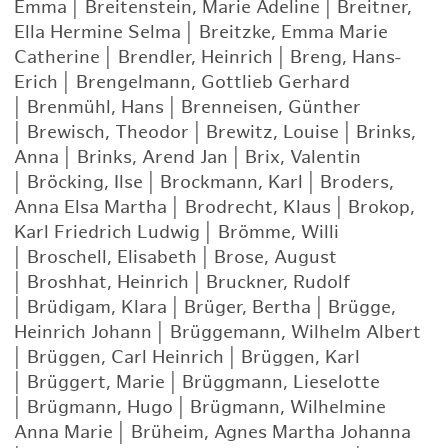
Emma
|
Breitenstein, Marie Adeline
|
Breitner,
Ella Hermine Selma
|
Breitzke, Emma Marie
Catherine
|
Brendler, Heinrich
|
Breng, Hans-
Erich
|
Brengelmann, Gottlieb Gerhard
|
Brenmühl, Hans
|
Brenneisen, Günther
|
Brewisch, Theodor
|
Brewitz, Louise
|
Brinks,
Anna
|
Brinks, Arend Jan
|
Brix, Valentin
|
Bröcking, Ilse
|
Brockmann, Karl
|
Broders,
Anna Elsa Martha
|
Brodrecht, Klaus
|
Brokop,
Karl Friedrich Ludwig
|
Brömme, Willi
|
Broschell, Elisabeth
|
Brose, August
|
Broshhat, Heinrich
|
Bruckner, Rudolf
|
Brüdigam, Klara
|
Brüger, Bertha
|
Brügge,
Heinrich Johann
|
Brüggemann, Wilhelm Albert
|
Brüggen, Carl Heinrich
|
Brüggen, Karl
|
Brüggert, Marie
|
Brüggmann, Lieselotte
|
Brügmann, Hugo
|
Brügmann, Wilhelmine
Anna Marie
|
Brüheim, Agnes Martha Johanna