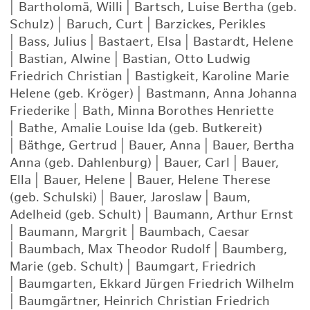
|
Bartholomä, Willi
|
Bartsch, Luise Bertha (geb.
Schulz)
|
Baruch, Curt
|
Barzickes, Perikles
|
Bass, Julius
|
Bastaert, Elsa
|
Bastardt, Helene
|
Bastian, Alwine
|
Bastian, Otto Ludwig
Friedrich Christian
|
Bastigkeit, Karoline Marie
Helene (geb. Kröger)
|
Bastmann, Anna Johanna
Friederike
|
Bath, Minna Borothes Henriette
|
Bathe, Amalie Louise Ida (geb. Butkereit)
|
Bäthge, Gertrud
|
Bauer, Anna
|
Bauer, Bertha
Anna (geb. Dahlenburg)
|
Bauer, Carl
|
Bauer,
Ella
|
Bauer, Helene
|
Bauer, Helene Therese
(geb. Schulski)
|
Bauer, Jaroslaw
|
Baum,
Adelheid (geb. Schult)
|
Baumann, Arthur Ernst
|
Baumann, Margrit
|
Baumbach, Caesar
|
Baumbach, Max Theodor Rudolf
|
Baumberg,
Marie (geb. Schult)
|
Baumgart, Friedrich
|
Baumgarten, Ekkard Jürgen Friedrich Wilhelm
|
Baumgärtner, Heinrich Christian Friedrich