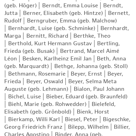
(geb. Höger)
|
Berndt, Emma Louise
|
Berndt,
Jutta
|
Berner, Elisabeth (geb. Hintze)
|
Bernett,
Rudolf
|
Berngruber, Emma (geb. Malchow)
|
Bernhardt, Luise (geb. Schminke)
|
Bernhardt,
Marga
|
Bernitt, Richard
|
Berthke, Theo
|
Berthold, Kurt Hermann Gustav
|
Bertling,
Frieda (geb. Busak)
|
Bertrand, Marcel Aimé
Léon
|
Besken, Karlheinz Emil Jan
|
Beth, Anna
(geb. Marquardt)
|
Bethge, Johanna (geb. Stoll)
|
Bethmann, Rosemarie
|
Beyer, Ernst
|
Beyer,
Frieda
|
Beyer, Oswald
|
Beyer, Selma Meta
Auguste (geb. Lehmann)
|
Bialon, Paul Johann
|
Bichel, Luise
|
Bieber, Eduard (geb. Braunfeld)
|
Biehl, Marie (geb. Rohwedder)
|
Bielefeld,
Elisabeth (geb. Grönbold)
|
Bienk, Horst
|
Bierkamp, Willi Karl
|
Biesel, Peter
|
Bigeschke,
Georg Friedrich Franz
|
Bilepp, Wilhelm
|
Billier,
Charles Agostino
|
Binder, Anna (geb.