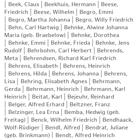
|
Beek, Claus
|
Beekhuis, Hermann
|
Beese,
Friedrich
|
Beese, Wilhelm
|
Begro, Emmi
|
Begro, Martha Johanna
|
Begro, Willy Friedrich
|
Behn, Carl Hartwig
|
Behnke, Alwine Johanna
Maria (geb. Braebelow)
|
Behnke, Dorothea
|
Behnke, Emmi
|
Behnke, Frieda
|
Behnke, Jens
Rudolf
|
Behrbohm, Carl Herbert
|
Behrends,
Meta
|
Behrendsen, Richard Karl Friedrich
|
Behrens, Elisabeth
|
Behrens, Heinrich
|
Behrens, Hilda
|
Behrens, Johanna
|
Behrens,
Lisa
|
Behring, Elisabeth Agnes
|
Behrmann,
Gerda
|
Behrmann, Heinrich
|
Behrmann, Karl
Heinrich
|
Beitat, Karl
|
Bejeuhr, Reinhard
|
Belger, Alfred Erhard
|
Beltzner, Franz
|
Belzinger, Lea Erna
|
Bemba, Hedwig (geb.
Freitag)
|
Benck, Wilhelm Friedrich
|
Bendhaack,
Wolf-Rüdiger
|
Bendl, Alfred
|
Bendrat, Juliane
(geb. Brinkmann)
|
Bendt, Alfred Heinrich