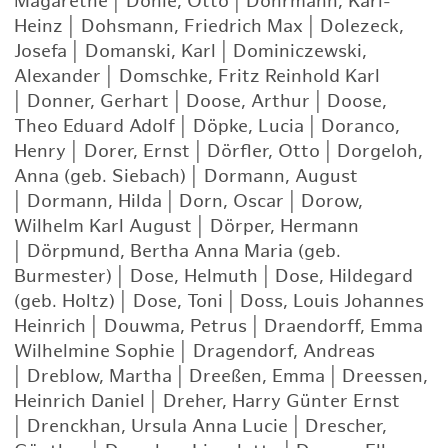
Magarethe
|
Döhle, Otto
|
Dohrmann, Karl-
Heinz
|
Dohsmann, Friedrich Max
|
Dolezeck,
Josefa
|
Domanski, Karl
|
Dominiczewski,
Alexander
|
Domschke, Fritz Reinhold Karl
|
Donner, Gerhart
|
Doose, Arthur
|
Doose,
Theo Eduard Adolf
|
Döpke, Lucia
|
Doranco,
Henry
|
Dorer, Ernst
|
Dörfler, Otto
|
Dorgeloh,
Anna (geb. Siebach)
|
Dormann, August
|
Dormann, Hilda
|
Dorn, Oscar
|
Dorow,
Wilhelm Karl August
|
Dörper, Hermann
|
Dörpmund, Bertha Anna Maria (geb.
Burmester)
|
Dose, Helmuth
|
Dose, Hildegard
(geb. Holtz)
|
Dose, Toni
|
Doss, Louis Johannes
Heinrich
|
Douwma, Petrus
|
Draendorff, Emma
Wilhelmine Sophie
|
Dragendorf, Andreas
|
Dreblow, Martha
|
Dreeßen, Emma
|
Dreessen,
Heinrich Daniel
|
Dreher, Harry Günter Ernst
|
Drenckhan, Ursula Anna Lucie
|
Drescher,