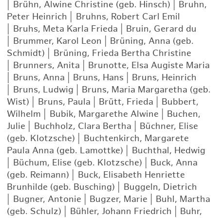
|
Brühn, Alwine Christine (geb. Hinsch)
|
Bruhn,
Peter Heinrich
|
Bruhns, Robert Carl Emil
|
Bruhs, Meta Karla Frieda
|
Bruin, Gerard du
|
Brummer, Karol Leon
|
Brüning, Anna (geb.
Schmidt)
|
Brüning, Frieda Bertha Christine
|
Brunners, Anita
|
Brunotte, Elsa Augiste Maria
|
Bruns, Anna
|
Bruns, Hans
|
Bruns, Heinrich
|
Bruns, Ludwig
|
Bruns, Maria Margaretha (geb.
Wist)
|
Bruns, Paula
|
Brütt, Frieda
|
Bubbert,
Wilhelm
|
Bubik, Margarethe Alwine
|
Buchen,
Julie
|
Buchholz, Clara Bertha
|
Büchner, Elise
(geb. Klotzsche)
|
Buchtenkirch, Margarete
Paula Anna (geb. Lamottke)
|
Buchthal, Hedwig
|
Büchum, Elise (geb. Klotzsche)
|
Buck, Anna
(geb. Reimann)
|
Buck, Elisabeth Henriette
Brunhilde (geb. Busching)
|
Buggeln, Dietrich
|
Bugner, Antonie
|
Bugzer, Marie
|
Buhl, Martha
(geb. Schulz)
|
Bühler, Johann Friedrich
|
Buhr,