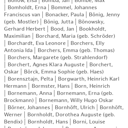
|
Bollow, Elsa
|
Bomba, Jan
|
Bombe, Max
|
Bomholdt, Erna
|
Bommel, Johannes
Franciscus van
|
Bonacker, Paula
|
Bönig, Jenny
(geb. Mostler)
|
Bönig, Jutta
|
Bönowsky,
Gerhard Herbert
|
Bood, Jan
|
Bookholdt,
Maximilian
|
Borchard, Maria (geb. Schröder)
|
Borchardt, Eva Leonore
|
Borchers, Elly
Antonia Ida
|
Borchers, Emma (geb. Thomas)
|
Borchers, Margarete (geb. Strahlendorf)
|
Borchert, Agnes Klara Auguste
|
Borchert,
Oskar
|
Börck, Emma Sophie (geb. Haes)
|
Borensztajn, Pelta
|
Borgwarth, Heinrich Karl
Hermann
|
Bormster, Hans
|
Born, Heinrich
|
Bornemann, Anna
|
Bornemann, Erna (geb.
Brockmann)
|
Bornemann, Willy Hugo Oskar
|
Börner, Johannes
|
Bornhöft, Ulrich
|
Bornhöft,
Werner
|
Bornholdt, Dorothea Auguste (geb.
Bendix)
|
Bornholdt, Hans
|
Borni, Louise