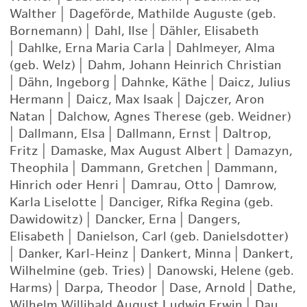
Walther
|
Dageförde, Mathilde Auguste (geb.
Bornemann)
|
Dahl, Ilse
|
Dähler, Elisabeth
|
Dahlke, Erna Maria Carla
|
Dahlmeyer, Alma
(geb. Welz)
|
Dahm, Johann Heinrich Christian
|
Dähn, Ingeborg
|
Dahnke, Käthe
|
Daicz, Julius
Hermann
|
Daicz, Max Isaak
|
Dajczer, Aron
Natan
|
Dalchow, Agnes Therese (geb. Weidner)
|
Dallmann, Elsa
|
Dallmann, Ernst
|
Daltrop,
Fritz
|
Damaske, Max August Albert
|
Damazyn,
Theophila
|
Dammann, Gretchen
|
Dammann,
Hinrich oder Henri
|
Damrau, Otto
|
Damrow,
Karla Liselotte
|
Danciger, Rifka Regina (geb.
Dawidowitz)
|
Dancker, Erna
|
Dangers,
Elisabeth
|
Danielson, Carl (geb. Danielsdotter)
|
Danker, Karl-Heinz
|
Dankert, Minna
|
Dankert,
Wilhelmine (geb. Tries)
|
Danowski, Helene (geb.
Harms)
|
Darpa, Theodor
|
Dase, Arnold
|
Dathe,
Wilhelm Willibald August Ludwig Erwin
|
Dau,