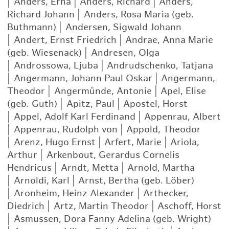
|
Anders, Erna
|
Anders, Richard
|
Anders,
Richard Johann
|
Anders, Rosa Maria (geb.
Buthmann)
|
Andersen, Sigwald Johann
|
Andert, Ernst Friedrich
|
Andrae, Anna Marie
(geb. Wiesenack)
|
Andresen, Olga
|
Androssowa, Ljuba
|
Andrudschenko, Tatjana
|
Angermann, Johann Paul Oskar
|
Angermann,
Theodor
|
Angermünde, Antonie
|
Apel, Elise
(geb. Guth)
|
Apitz, Paul
|
Apostel, Horst
|
Appel, Adolf Karl Ferdinand
|
Appenrau, Albert
|
Appenrau, Rudolph von
|
Appold, Theodor
|
Arenz, Hugo Ernst
|
Arfert, Marie
|
Ariola,
Arthur
|
Arkenbout, Gerardus Cornelis
Hendricus
|
Arndt, Metta
|
Arnold, Martha
|
Arnoldi, Karl
|
Arnst, Bertha (geb. Löber)
|
Aronheim, Heinz Alexander
|
Arthecker,
Diedrich
|
Artz, Martin Theodor
|
Aschoff, Horst
|
Asmussen, Dora Fanny Adelina (geb. Wright)