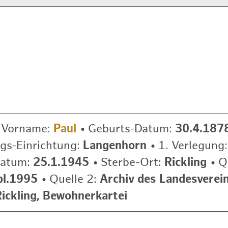
•
Vorname:
Paul
•
Geburts-Datum:
30.4.187
gs-Einrichtung:
Langenhorn
•
1. Verlegung
Datum:
25.1.1945
•
Sterbe-Ort:
Rickling
•
Q
bl.1995
•
Quelle 2:
Archiv des Landesvereins
Rickling, Bewohnerkartei