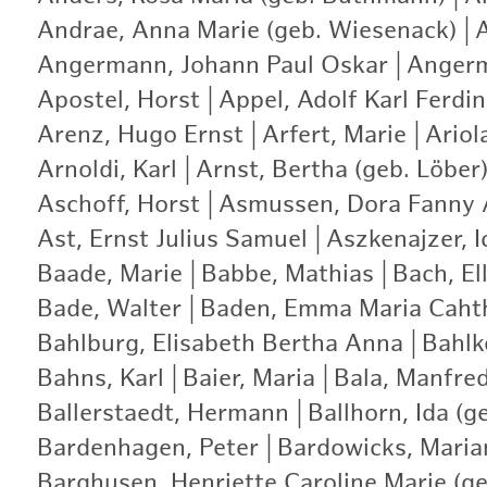
Andrae, Anna Marie (geb. Wiesenack)
|
Angermann, Johann Paul Oskar
|
Angerm
Apostel, Horst
|
Appel, Adolf Karl Ferdi
Arenz, Hugo Ernst
|
Arfert, Marie
|
Ariol
Arnoldi, Karl
|
Arnst, Bertha (geb. Löber
Aschoff, Horst
|
Asmussen, Dora Fanny A
Ast, Ernst Julius Samuel
|
Aszkenajzer, I
Baade, Marie
|
Babbe, Mathias
|
Bach, Ell
Bade, Walter
|
Baden, Emma Maria Caht
Bahlburg, Elisabeth Bertha Anna
|
Bahlk
Bahns, Karl
|
Baier, Maria
|
Bala, Manfre
Ballerstaedt, Hermann
|
Ballhorn, Ida (g
Bardenhagen, Peter
|
Bardowicks, Maria
Barghusen, Henriette Caroline Marie (ge