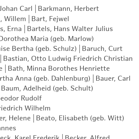
Johan Carl
|
Barkmann, Herbert
|
l, Willem
|
Bart, Fejwel
|
s, Erna
|
Bartels, Hans Walter Julius
|
 Dorothea Maria (geb. Marlow)
|
ise Bertha (geb. Schulz)
|
Baruch, Curt
|
|
Bastian, Otto Ludwig Friedrich Christian
|
e
|
Bath, Minna Borothes Henriette
|
rtha Anna (geb. Dahlenburg)
|
Bauer, Carl
|
Baum, Adelheid (geb. Schult)
|
eodor Rudolf
|
iedrich Wilhelm
|
er, Helene
|
Beato, Elisabeth (geb. Witt)
|
annes
|
eck, Karel Frederik
|
Becker, Alfred
|