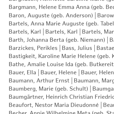
Bargmann, Helene Emma Anna (geb. Be
Baron, Auguste (geb. Anderson)
|
Barows
Bartels, Anna Marie Auguste (geb. Tabel
Bartels, Karl
|
Bartels, Karl
|
Bartels, Ma
Barth, Johanna Berta (geb. Niemann)
|
B
Barzickes, Perikles
|
Bass, Julius
|
Bastae
Bastigkeit, Karoline Marie Helene (geb. 
Bathe, Amalie Louise Ida (geb. Butkereit
Bauer, Ella
|
Bauer, Helene
|
Bauer, Helen
Baumann, Arthur Ernst
|
Baumann, Marg
Baumberg, Marie (geb. Schult)
|
Baumgar
Baumgärtner, Heinrich Christian Friedri
Beaufort, Nestor Maria Dieudonné
|
Bea
Becher, Annie Wilhelmine Meta (geb. St