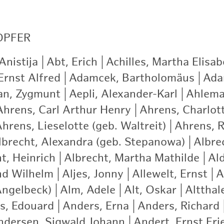
OPFER
nistija
|
Abt, Erich
|
Achilles, Martha Elisab
Ernst Alfred
|
Adamcek, Bartholomäus
|
Ada
an, Zygmunt
|
Aepli, Alexander-Karl
|
Ahlema
Ahrens, Carl Arthur Henry
|
Ahrens, Charlot
hrens, Lieselotte (geb. Waltreit)
|
Ahrens, R
lbrecht, Alexandra (geb. Stepanowa)
|
Albre
t, Heinrich
|
Albrecht, Martha Mathilde
|
Ald
nd Wilhelm
|
Aljes, Jonny
|
Allewelt, Ernst
|
A
Angelbeck)
|
Alm, Adele
|
Alt, Oskar
|
Altthale
s, Edouard
|
Anders, Erna
|
Anders, Richard
ndersen, Sigwald Johann
|
Andert, Ernst Fri