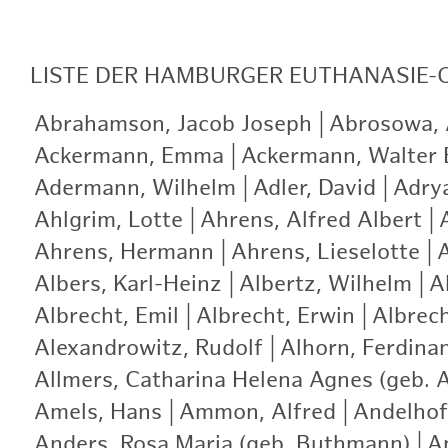
LISTE
DER HAMBURGER EUTHANASIE-
Abrahamson, Jacob Joseph
|
Abrosowa, A
Ackermann, Emma
|
Ackermann, Walter 
Adermann, Wilhelm
|
Adler, David
|
Adry
Ahlgrim, Lotte
|
Ahrens, Alfred Albert
|
Ahrens, Hermann
|
Ahrens, Lieselotte
|
A
Albers, Karl-Heinz
|
Albertz, Wilhelm
|
A
Albrecht, Emil
|
Albrecht, Erwin
|
Albrech
Alexandrowitz, Rudolf
|
Alhorn, Ferdina
Allmers, Catharina Helena Agnes (geb. 
Amels, Hans
|
Ammon, Alfred
|
Andelhof
Anders, Rosa Maria (geb. Buthmann)
|
A