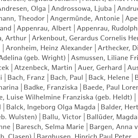
Andresen, Olga
|
Androssowa, Ljuba
|
Andrud
ann, Theodor
|
Angermünde, Antonie
|
Apel
nand
|
Appenrau, Albert
|
Appenrau, Rudolph
a, Arthur
|
Arkenbout, Gerardus Cornelis He
)
|
Aronheim, Heinz Alexander
|
Arthecker, D
delina (geb. Wright)
|
Asmussen, Liliane Fr
cek
|
Atzenbeck, Martin
|
Auer, Gerhard
|
Aus
i
|
Bach, Franz
|
Bach, Paul
|
Back, Helene
|
harina
|
Badke, Franziska
|
Baede, Paul Lore
e, Luise Wilhelmine Franziska (geb. Heldt)
|
d
|
Balck, Ingeborg Olga Magda
|
Balder, Hert
eb. Wulsten)
|
Ballu, Victor
|
Ballüder, Magda
nne
|
Baresch, Selma Marie
|
Bargen, Anna 
b. Clasen)
|
Barghusen, Hinrich Paul Peter
|