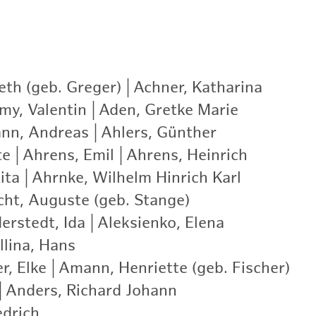
eth (geb. Greger)
|
Achner, Katharina
|
my, Valentin
|
Aden, Gretke Marie
|
nn, Andreas
|
Ahlers, Günther
|
te
|
Ahrens, Emil
|
Ahrens, Heinrich
|
ita
|
Ahrnke, Wilhelm Hinrich Karl
|
cht, Auguste (geb. Stange)
|
erstedt, Ida
|
Aleksienko, Elena
|
llina, Hans
|
r, Elke
|
Amann, Henriette (geb. Fischer)
|
|
Anders, Richard Johann
|
edrich
|