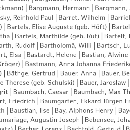
ckmann)
|
Bargmann, Hermann
|
Bargmann, 
ky, Reinhold Paul
|
Barret, Wilhelm
|
Barrie
)
|
Bartels, Elise Auguste (geb. Höft)
|
Bartel
rtha
|
Bartels, Marthilde (geb. Ruf)
|
Bartelt,
arth, Rudolf
|
Bartholomä, Willi
|
Bartsch, Lu
rt, Elsa
|
Bastardt, Helene
|
Bastian, Alwine
Kröger)
|
Bastmann, Anna Johanna Friederik
)
|
Bäthge, Gertrud
|
Bauer, Anna
|
Bauer, Be
e Therese (geb. Schulski)
|
Bauer, Jaroslaw
|
rit
|
Baumbach, Caesar
|
Baumbach, Max Th
t, Friedrich
|
Baumgarten, Ekkard Jürgen Fr
ch
|
Baustian, Ilse
|
Bay, Alphons Henry
|
Bay
umariage, Augustin Joseph
|
Bebensee, Joh
aatz)
|
Becher, Lorenz
|
Bechtold, Gertrud
|
B