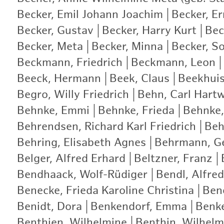
Becker, Emil Johann Joachim
|
Becker, E
Becker, Gustav
|
Becker, Harry Kurt
|
Bec
Becker, Meta
|
Becker, Minna
|
Becker, S
Beckmann, Friedrich
|
Beckmann, Leon
|
Beeck, Hermann
|
Beek, Claus
|
Beekhui
Begro, Willy Friedrich
|
Behn, Carl Hartw
Behnke, Emmi
|
Behnke, Frieda
|
Behnke,
Behrendsen, Richard Karl Friedrich
|
Beh
Behring, Elisabeth Agnes
|
Behrmann, G
Belger, Alfred Erhard
|
Beltzner, Franz
|
Bendhaack, Wolf-Rüdiger
|
Bendl, Alfred
Benecke, Frieda Karoline Christina
|
Bene
Benidt, Dora
|
Benkendorf, Emma
|
Benke
Benthien, Wilhelmine
|
Benthin, Wilhelm