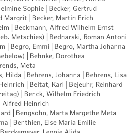
helmine Sophie
|
Becker, Gertrud
|
d Margrit
|
Becker, Martin Erich
|
elm
|
Beckmann, Alfred Wilhelm Ernst
|
eb. Metschies)
|
Bednarski, Roman Antoni
|
lm
|
Begro, Emmi
|
Begro, Martha Johanna
|
aebelow)
|
Behnke, Dorothea
|
rends, Meta
|
, Hilda
|
Behrens, Johanna
|
Behrens, Lisa
|
Heinrich
|
Beitat, Karl
|
Bejeuhr, Reinhard
|
eitag)
|
Benck, Wilhelm Friedrich
|
 Alfred Heinrich
|
hard
|
Bengsohn, Marta Margethe Meta
|
mma
|
Benthien, Else Maria Emilie
|
Berckemeyer, Leonie Alida
|