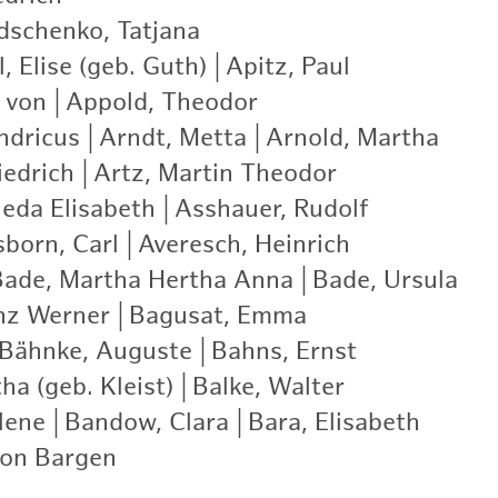
schenko, Tatjana
|
, Elise (geb. Guth)
|
Apitz, Paul
|
 von
|
Appold, Theodor
|
ndricus
|
Arndt, Metta
|
Arnold, Martha
|
iedrich
|
Artz, Martin Theodor
|
ieda Elisabeth
|
Asshauer, Rudolf
|
born, Carl
|
Averesch, Heinrich
|
Bade, Martha Hertha Anna
|
Bade, Ursula
|
nz Werner
|
Bagusat, Emma
|
Bähnke, Auguste
|
Bahns, Ernst
|
ha (geb. Kleist)
|
Balke, Walter
|
lene
|
Bandow, Clara
|
Bara, Elisabeth
|
von Bargen
|