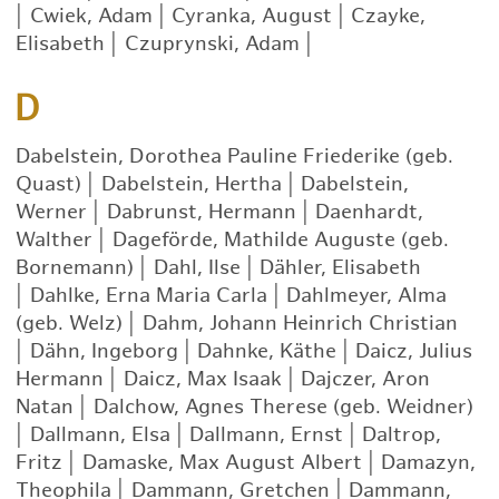
|
Cwiek, Adam
|
Cyranka, August
|
Czayke,
Elisabeth
|
Czuprynski, Adam
|
D
Dabelstein, Dorothea Pauline Friederike (geb.
Quast)
|
Dabelstein, Hertha
|
Dabelstein,
Werner
|
Dabrunst, Hermann
|
Daenhardt,
Walther
|
Dageförde, Mathilde Auguste (geb.
Bornemann)
|
Dahl, Ilse
|
Dähler, Elisabeth
|
Dahlke, Erna Maria Carla
|
Dahlmeyer, Alma
(geb. Welz)
|
Dahm, Johann Heinrich Christian
|
Dähn, Ingeborg
|
Dahnke, Käthe
|
Daicz, Julius
Hermann
|
Daicz, Max Isaak
|
Dajczer, Aron
Natan
|
Dalchow, Agnes Therese (geb. Weidner)
|
Dallmann, Elsa
|
Dallmann, Ernst
|
Daltrop,
Fritz
|
Damaske, Max August Albert
|
Damazyn,
Theophila
|
Dammann, Gretchen
|
Dammann,