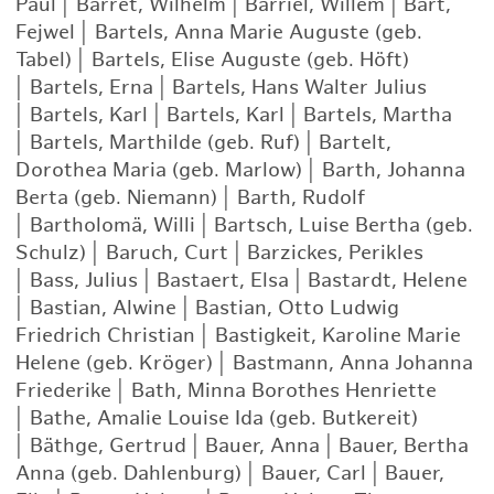
Paul
|
Barret, Wilhelm
|
Barriel, Willem
|
Bart,
Fejwel
|
Bartels, Anna Marie Auguste (geb.
Tabel)
|
Bartels, Elise Auguste (geb. Höft)
|
Bartels, Erna
|
Bartels, Hans Walter Julius
|
Bartels, Karl
|
Bartels, Karl
|
Bartels, Martha
|
Bartels, Marthilde (geb. Ruf)
|
Bartelt,
Dorothea Maria (geb. Marlow)
|
Barth, Johanna
Berta (geb. Niemann)
|
Barth, Rudolf
|
Bartholomä, Willi
|
Bartsch, Luise Bertha (geb.
Schulz)
|
Baruch, Curt
|
Barzickes, Perikles
|
Bass, Julius
|
Bastaert, Elsa
|
Bastardt, Helene
|
Bastian, Alwine
|
Bastian, Otto Ludwig
Friedrich Christian
|
Bastigkeit, Karoline Marie
Helene (geb. Kröger)
|
Bastmann, Anna Johanna
Friederike
|
Bath, Minna Borothes Henriette
|
Bathe, Amalie Louise Ida (geb. Butkereit)
|
Bäthge, Gertrud
|
Bauer, Anna
|
Bauer, Bertha
Anna (geb. Dahlenburg)
|
Bauer, Carl
|
Bauer,