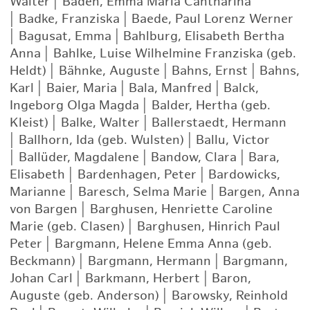
Walter
|
Baden, Emma Maria Cahtharina
|
Badke, Franziska
|
Baede, Paul Lorenz Werner
|
Bagusat, Emma
|
Bahlburg, Elisabeth Bertha
Anna
|
Bahlke, Luise Wilhelmine Franziska (geb.
Heldt)
|
Bähnke, Auguste
|
Bahns, Ernst
|
Bahns,
Karl
|
Baier, Maria
|
Bala, Manfred
|
Balck,
Ingeborg Olga Magda
|
Balder, Hertha (geb.
Kleist)
|
Balke, Walter
|
Ballerstaedt, Hermann
|
Ballhorn, Ida (geb. Wulsten)
|
Ballu, Victor
|
Ballüder, Magdalene
|
Bandow, Clara
|
Bara,
Elisabeth
|
Bardenhagen, Peter
|
Bardowicks,
Marianne
|
Baresch, Selma Marie
|
Bargen, Anna
von Bargen
|
Barghusen, Henriette Caroline
Marie (geb. Clasen)
|
Barghusen, Hinrich Paul
Peter
|
Bargmann, Helene Emma Anna (geb.
Beckmann)
|
Bargmann, Hermann
|
Bargmann,
Johan Carl
|
Barkmann, Herbert
|
Baron,
Auguste (geb. Anderson)
|
Barowsky, Reinhold