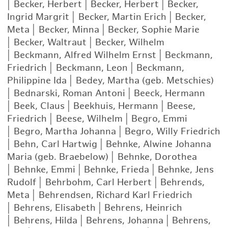
|
Becker, Herbert
|
Becker, Herbert
|
Becker,
Ingrid Margrit
|
Becker, Martin Erich
|
Becker,
Meta
|
Becker, Minna
|
Becker, Sophie Marie
|
Becker, Waltraut
|
Becker, Wilhelm
|
Beckmann, Alfred Wilhelm Ernst
|
Beckmann,
Friedrich
|
Beckmann, Leon
|
Beckmann,
Philippine Ida
|
Bedey, Martha (geb. Metschies)
|
Bednarski, Roman Antoni
|
Beeck, Hermann
|
Beek, Claus
|
Beekhuis, Hermann
|
Beese,
Friedrich
|
Beese, Wilhelm
|
Begro, Emmi
|
Begro, Martha Johanna
|
Begro, Willy Friedrich
|
Behn, Carl Hartwig
|
Behnke, Alwine Johanna
Maria (geb. Braebelow)
|
Behnke, Dorothea
|
Behnke, Emmi
|
Behnke, Frieda
|
Behnke, Jens
Rudolf
|
Behrbohm, Carl Herbert
|
Behrends,
Meta
|
Behrendsen, Richard Karl Friedrich
|
Behrens, Elisabeth
|
Behrens, Heinrich
|
Behrens, Hilda
|
Behrens, Johanna
|
Behrens,