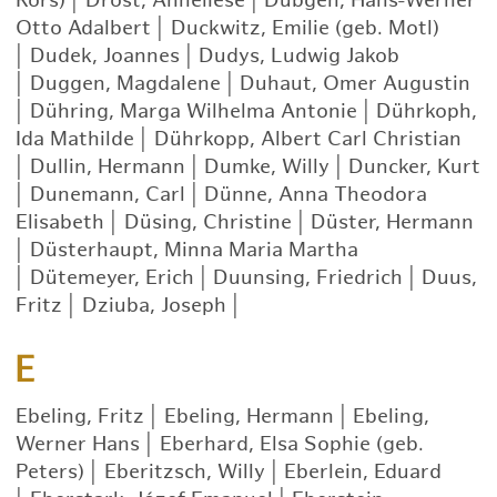
Rörs)
|
Drost, Anneliese
|
Dübgen, Hans-Werner
Otto Adalbert
|
Duckwitz, Emilie (geb. Motl)
|
Dudek, Joannes
|
Dudys, Ludwig Jakob
|
Duggen, Magdalene
|
Duhaut, Omer Augustin
|
Dühring, Marga Wilhelma Antonie
|
Dührkoph,
Ida Mathilde
|
Dührkopp, Albert Carl Christian
|
Dullin, Hermann
|
Dumke, Willy
|
Duncker, Kurt
|
Dunemann, Carl
|
Dünne, Anna Theodora
Elisabeth
|
Düsing, Christine
|
Düster, Hermann
|
Düsterhaupt, Minna Maria Martha
|
Dütemeyer, Erich
|
Duunsing, Friedrich
|
Duus,
Fritz
|
Dziuba, Joseph
|
E
Ebeling, Fritz
|
Ebeling, Hermann
|
Ebeling,
Werner Hans
|
Eberhard, Elsa Sophie (geb.
Peters)
|
Eberitzsch, Willy
|
Eberlein, Eduard