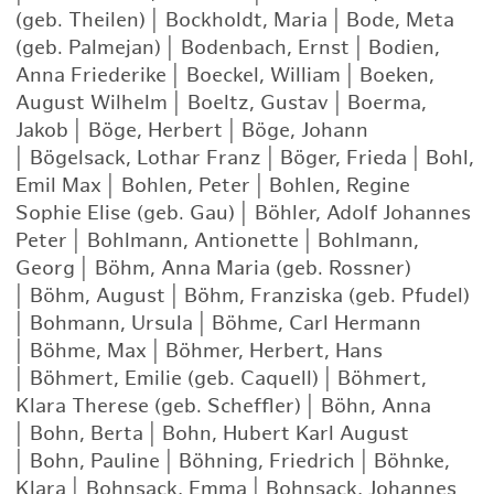
(geb. Theilen)
|
Bockholdt, Maria
|
Bode, Meta
(geb. Palmejan)
|
Bodenbach, Ernst
|
Bodien,
Anna Friederike
|
Boeckel, William
|
Boeken,
August Wilhelm
|
Boeltz, Gustav
|
Boerma,
Jakob
|
Böge, Herbert
|
Böge, Johann
|
Bögelsack, Lothar Franz
|
Böger, Frieda
|
Bohl,
Emil Max
|
Bohlen, Peter
|
Bohlen, Regine
Sophie Elise (geb. Gau)
|
Böhler, Adolf Johannes
Peter
|
Bohlmann, Antionette
|
Bohlmann,
Georg
|
Böhm, Anna Maria (geb. Rossner)
|
Böhm, August
|
Böhm, Franziska (geb. Pfudel)
|
Bohmann, Ursula
|
Böhme, Carl Hermann
|
Böhme, Max
|
Böhmer, Herbert, Hans
|
Böhmert, Emilie (geb. Caquell)
|
Böhmert,
Klara Therese (geb. Scheffler)
|
Böhn, Anna
|
Bohn, Berta
|
Bohn, Hubert Karl August
|
Bohn, Pauline
|
Böhning, Friedrich
|
Böhnke,
Klara
|
Bohnsack, Emma
|
Bohnsack, Johannes