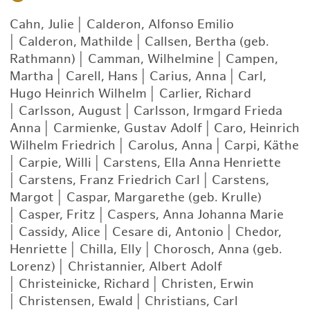
Cahn, Julie
|
Calderon, Alfonso Emilio
|
Calderon, Mathilde
|
Callsen, Bertha (geb.
Rathmann)
|
Camman, Wilhelmine
|
Campen,
Martha
|
Carell, Hans
|
Carius, Anna
|
Carl,
Hugo Heinrich Wilhelm
|
Carlier, Richard
|
Carlsson, August
|
Carlsson, Irmgard Frieda
Anna
|
Carmienke, Gustav Adolf
|
Caro, Heinrich
Wilhelm Friedrich
|
Carolus, Anna
|
Carpi, Käthe
|
Carpie, Willi
|
Carstens, Ella Anna Henriette
|
Carstens, Franz Friedrich Carl
|
Carstens,
Margot
|
Caspar, Margarethe (geb. Krulle)
|
Casper, Fritz
|
Caspers, Anna Johanna Marie
|
Cassidy, Alice
|
Cesare di, Antonio
|
Chedor,
Henriette
|
Chilla, Elly
|
Chorosch, Anna (geb.
Lorenz)
|
Christannier, Albert Adolf
|
Christeinicke, Richard
|
Christen, Erwin
|
Christensen, Ewald
|
Christians, Carl