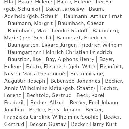
Ella
|
Bauer, Helene
|
Bauer, Helene Therese
(geb. Schulski)
|
Bauer, Jaroslaw
|
Baum,
Adelheid (geb. Schult)
|
Baumann, Arthur Ernst
|
Baumann, Margrit
|
Baumbach, Caesar
|
Baumbach, Max Theodor Rudolf
|
Baumberg,
Marie (geb. Schult)
|
Baumgart, Friedrich
|
Baumgarten, Ekkard Jürgen Friedrich Wilhelm
|
Baumgärtner, Heinrich Christian Friedrich
|
Baustian, Ilse
|
Bay, Alphons Henry
|
Bayer,
Helene
|
Beato, Elisabeth (geb. Witt)
|
Beaufort,
Nestor Maria Dieudonné
|
Beaumariage,
Augustin Joseph
|
Bebensee, Johannes
|
Becher,
Annie Wilhelmine Meta (geb. Staatz)
|
Becher,
Lorenz
|
Bechtold, Gertrud
|
Beck, Karel
Frederik
|
Becker, Alfred
|
Becker, Emil Johann
Joachim
|
Becker, Ernst Johann
|
Becker,
Franziska Caroline Wilhelmine Sophie
|
Becker,
Gertrud
|
Becker, Gustav
|
Becker, Harry Kurt