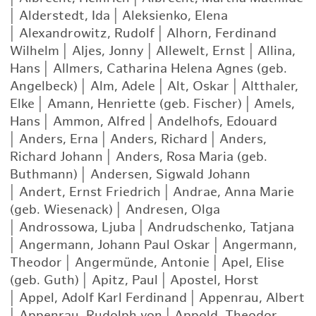
|
Alderstedt, Ida
|
Aleksienko, Elena
|
Alexandrowitz, Rudolf
|
Alhorn, Ferdinand
Wilhelm
|
Aljes, Jonny
|
Allewelt, Ernst
|
Allina,
Hans
|
Allmers, Catharina Helena Agnes (geb.
Angelbeck)
|
Alm, Adele
|
Alt, Oskar
|
Altthaler,
Elke
|
Amann, Henriette (geb. Fischer)
|
Amels,
Hans
|
Ammon, Alfred
|
Andelhofs, Edouard
|
Anders, Erna
|
Anders, Richard
|
Anders,
Richard Johann
|
Anders, Rosa Maria (geb.
Buthmann)
|
Andersen, Sigwald Johann
|
Andert, Ernst Friedrich
|
Andrae, Anna Marie
(geb. Wiesenack)
|
Andresen, Olga
|
Androssowa, Ljuba
|
Andrudschenko, Tatjana
|
Angermann, Johann Paul Oskar
|
Angermann,
Theodor
|
Angermünde, Antonie
|
Apel, Elise
(geb. Guth)
|
Apitz, Paul
|
Apostel, Horst
|
Appel, Adolf Karl Ferdinand
|
Appenrau, Albert
|
Appenrau, Rudolph von
|
Appold, Theodor