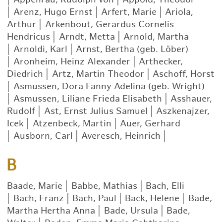
|
Arenz, Hugo Ernst
|
Arfert, Marie
|
Ariola,
Arthur
|
Arkenbout, Gerardus Cornelis
Hendricus
|
Arndt, Metta
|
Arnold, Martha
|
Arnoldi, Karl
|
Arnst, Bertha (geb. Löber)
|
Aronheim, Heinz Alexander
|
Arthecker,
Diedrich
|
Artz, Martin Theodor
|
Aschoff, Horst
|
Asmussen, Dora Fanny Adelina (geb. Wright)
|
Asmussen, Liliane Frieda Elisabeth
|
Asshauer,
Rudolf
|
Ast, Ernst Julius Samuel
|
Aszkenajzer,
Icek
|
Atzenbeck, Martin
|
Auer, Gerhard
|
Ausborn, Carl
|
Averesch, Heinrich
|
B
Baade, Marie
|
Babbe, Mathias
|
Bach, Elli
|
Bach, Franz
|
Bach, Paul
|
Back, Helene
|
Bade,
Martha Hertha Anna
|
Bade, Ursula
|
Bade,