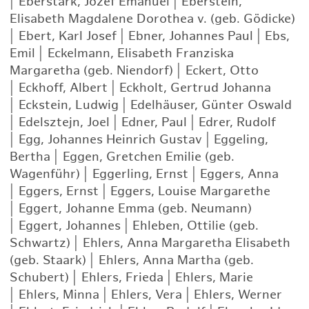
|
Eberstark, Józef Emanuel
|
Eberstein,
Elisabeth Magdalene Dorothea v. (geb. Gödicke)
|
Ebert, Karl Josef
|
Ebner, Johannes Paul
|
Ebs,
Emil
|
Eckelmann, Elisabeth Franziska
Margaretha (geb. Niendorf)
|
Eckert, Otto
|
Eckhoff, Albert
|
Eckholt, Gertrud Johanna
|
Eckstein, Ludwig
|
Edelhäuser, Günter Oswald
|
Edelsztejn, Joel
|
Edner, Paul
|
Edrer, Rudolf
|
Egg, Johannes Heinrich Gustav
|
Eggeling,
Bertha
|
Eggen, Gretchen Emilie (geb.
Wagenführ)
|
Eggerling, Ernst
|
Eggers, Anna
|
Eggers, Ernst
|
Eggers, Louise Margarethe
|
Eggert, Johanne Emma (geb. Neumann)
|
Eggert, Johannes
|
Ehleben, Ottilie (geb.
Schwartz)
|
Ehlers, Anna Margaretha Elisabeth
(geb. Staark)
|
Ehlers, Anna Martha (geb.
Schubert)
|
Ehlers, Frieda
|
Ehlers, Marie
|
Ehlers, Minna
|
Ehlers, Vera
|
Ehlers, Werner