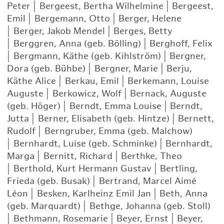
Peter
|
Bergeest, Bertha Wilhelmine
|
Bergeest,
Emil
|
Bergemann, Otto
|
Berger, Helene
|
Berger, Jakob Mendel
|
Berges, Betty
|
Berggren, Anna (geb. Bölling)
|
Berghoff, Felix
|
Bergmann, Käthe (geb. Kihlström)
|
Bergner,
Dora (geb. Bühbe)
|
Bergner, Marie
|
Berju,
Käthe Alice
|
Berkau, Emil
|
Berkemann, Louise
Auguste
|
Berkowicz, Wolf
|
Bernack, Auguste
(geb. Höger)
|
Berndt, Emma Louise
|
Berndt,
Jutta
|
Berner, Elisabeth (geb. Hintze)
|
Bernett,
Rudolf
|
Berngruber, Emma (geb. Malchow)
|
Bernhardt, Luise (geb. Schminke)
|
Bernhardt,
Marga
|
Bernitt, Richard
|
Berthke, Theo
|
Berthold, Kurt Hermann Gustav
|
Bertling,
Frieda (geb. Busak)
|
Bertrand, Marcel Aimé
Léon
|
Besken, Karlheinz Emil Jan
|
Beth, Anna
(geb. Marquardt)
|
Bethge, Johanna (geb. Stoll)
|
Bethmann, Rosemarie
|
Beyer, Ernst
|
Beyer,