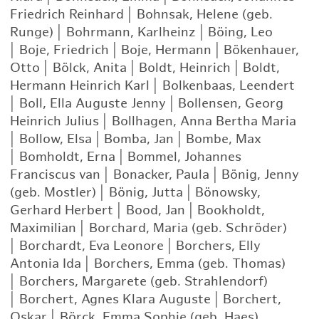
Friedrich Reinhard
|
Bohnsak, Helene (geb.
Runge)
|
Bohrmann, Karlheinz
|
Böing, Leo
|
Boje, Friedrich
|
Boje, Hermann
|
Bökenhauer,
Otto
|
Bölck, Anita
|
Boldt, Heinrich
|
Boldt,
Hermann Heinrich Karl
|
Bolkenbaas, Leendert
|
Boll, Ella Auguste Jenny
|
Bollensen, Georg
Heinrich Julius
|
Bollhagen, Anna Bertha Maria
|
Bollow, Elsa
|
Bomba, Jan
|
Bombe, Max
|
Bomholdt, Erna
|
Bommel, Johannes
Franciscus van
|
Bonacker, Paula
|
Bönig, Jenny
(geb. Mostler)
|
Bönig, Jutta
|
Bönowsky,
Gerhard Herbert
|
Bood, Jan
|
Bookholdt,
Maximilian
|
Borchard, Maria (geb. Schröder)
|
Borchardt, Eva Leonore
|
Borchers, Elly
Antonia Ida
|
Borchers, Emma (geb. Thomas)
|
Borchers, Margarete (geb. Strahlendorf)
|
Borchert, Agnes Klara Auguste
|
Borchert,
Oskar
|
Börck, Emma Sophie (geb. Haes)