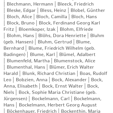
|
Blechmann, Hermann
|
Bleeck, Friedrich
|
Bleske, Edgar
|
Bless, Heinz
|
Blobel, Günther
|
Bloch, Alice
|
Bloch, Camilla
|
Bloch, Hans
|
Block, Bruno
|
Block, Ferdinand Georg Karl
Fritz
|
Bloemkoper, Izak
|
Blohm, Elfriede
|
Blohm, Hans
|
Blöhs, Dora Henriette
|
Bluhm
(geb. Hansen)
|
Bluhm, Gertrud
|
Blume,
Bernhard
|
Blume, Friedrich Wilhelm (geb.
Badingen)
|
Blume, Karl
|
Blümel, Adalbert
|
Blumenfeld, Martha
|
Blumenstock, Alice
|
Blumenthal, Hans
|
Blümer, Erich Walter
Harald
|
Blunk, Richard Christian
|
Boas, Rudolf
Leo
|
Bobzien, Anna
|
Bock, Alexander
|
Bock,
Anna, Elisabeth
|
Bock, Ernst Walter
|
Bock,
Niels
|
Bock, Sophie Maria Christiane (geb.
Jürgensen)
|
Bockelmann, Carl
|
Bockelmann,
Hans
|
Bockelmann, Herbert Georg August
|
Böckenhauer, Friedrich
|
Bockenthin, Maria