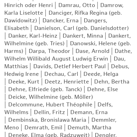
Hinrich oder Henri
|
Damrau, Otto
|
Damrow,
Karla Liselotte
|
Danciger, Rifka Regina (geb.
Dawidowitz)
|
Dancker, Erna
|
Dangers,
Elisabeth
|
Danielson, Carl (geb. Danielsdotter)
|
Danker, Karl-Heinz
|
Dankert, Minna
|
Dankert,
Wilhelmine (geb. Tries)
|
Danowski, Helene (geb.
Harms)
|
Darpa, Theodor
|
Dase, Arnold
|
Dathe,
Wilhelm Willibald August Ludwig Erwin
|
Dau,
Matthias
|
Davids, Detlef Herbert Paul
|
Debus,
Hedwig Irene
|
Dechau, Carl
|
Deede, Helga
|
Deeke, Kurt
|
Deetz, Henriette
|
Dehn, Bertha
|
Dehne, Elfriede (geb. Tanck)
|
Dehne, Else
|
Deicke, Wilhelmine (geb. Möller)
|
Delcommune, Hubert Théophile
|
Delfs,
Wilhelms
|
Dellin, Fritz
|
Demann, Erna
|
Dembinska, Bronislawa Maria
|
Demmler,
Meno
|
Demrath, Emil
|
Demuth, Martha
|
Deneke, Elma (geb. Radzuweit)
|
Dengler,