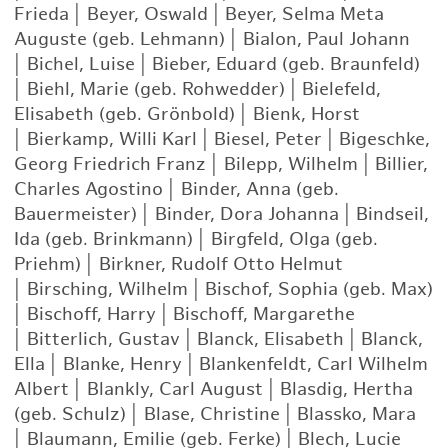
Frieda
|
Beyer, Oswald
|
Beyer, Selma Meta
Auguste (geb. Lehmann)
|
Bialon, Paul Johann
|
Bichel, Luise
|
Bieber, Eduard (geb. Braunfeld)
|
Biehl, Marie (geb. Rohwedder)
|
Bielefeld,
Elisabeth (geb. Grönbold)
|
Bienk, Horst
|
Bierkamp, Willi Karl
|
Biesel, Peter
|
Bigeschke,
Georg Friedrich Franz
|
Bilepp, Wilhelm
|
Billier,
Charles Agostino
|
Binder, Anna (geb.
Bauermeister)
|
Binder, Dora Johanna
|
Bindseil,
Ida (geb. Brinkmann)
|
Birgfeld, Olga (geb.
Priehm)
|
Birkner, Rudolf Otto Helmut
|
Birsching, Wilhelm
|
Bischof, Sophia (geb. Max)
|
Bischoff, Harry
|
Bischoff, Margarethe
|
Bitterlich, Gustav
|
Blanck, Elisabeth
|
Blanck,
Ella
|
Blanke, Henry
|
Blankenfeldt, Carl Wilhelm
Albert
|
Blankly, Carl August
|
Blasdig, Hertha
(geb. Schulz)
|
Blase, Christine
|
Blassko, Mara
|
Blaumann, Emilie (geb. Ferke)
|
Blech, Lucie