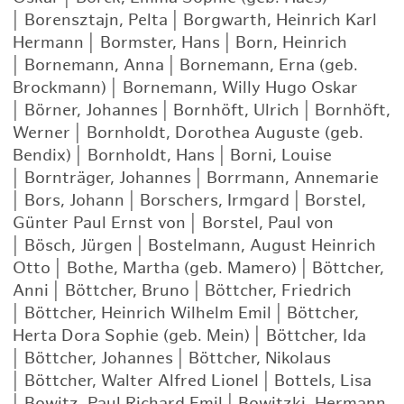
|
Borensztajn, Pelta
|
Borgwarth, Heinrich Karl
Hermann
|
Bormster, Hans
|
Born, Heinrich
|
Bornemann, Anna
|
Bornemann, Erna (geb.
Brockmann)
|
Bornemann, Willy Hugo Oskar
|
Börner, Johannes
|
Bornhöft, Ulrich
|
Bornhöft,
Werner
|
Bornholdt, Dorothea Auguste (geb.
Bendix)
|
Bornholdt, Hans
|
Borni, Louise
|
Bornträger, Johannes
|
Borrmann, Annemarie
|
Bors, Johann
|
Borschers, Irmgard
|
Borstel,
Günter Paul Ernst von
|
Borstel, Paul von
|
Bösch, Jürgen
|
Bostelmann, August Heinrich
Otto
|
Bothe, Martha (geb. Mamero)
|
Böttcher,
Anni
|
Böttcher, Bruno
|
Böttcher, Friedrich
|
Böttcher, Heinrich Wilhelm Emil
|
Böttcher,
Herta Dora Sophie (geb. Mein)
|
Böttcher, Ida
|
Böttcher, Johannes
|
Böttcher, Nikolaus
|
Böttcher, Walter Alfred Lionel
|
Bottels, Lisa
|
Bowitz, Paul Richard Emil
|
Bowitzki, Hermann