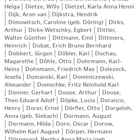
Helga
|
Dietze, Willy
|
Dietzel, Karla Anna Henni
|
Dijk, Aron van
|
Dijkstra, Hendrik
|
Dimowitsch, Caroline (geb. Döring)
|
Dirks,
Arthur
|
Dirks-Wetschky, Egbert
|
Dittler,
Walter Günther
|
Dittmann, Emil
|
Dittmers,
Heinrich
|
Dobat, Erich Bruno Bernhard
|
Dobbert, Jürgen
|
Döbler, Karl
|
Dochau,
Magarethe
|
Döhle, Otto
|
Dohrmann, Karl-
Heinz
|
Dohsmann, Friedrich Max
|
Dolezeck,
Josefa
|
Domanski, Karl
|
Dominiczewski,
Alexander
|
Domschke, Fritz Reinhold Karl
|
Donner, Gerhart
|
Doose, Arthur
|
Doose,
Theo Eduard Adolf
|
Döpke, Lucia
|
Doranco,
Henry
|
Dorer, Ernst
|
Dörfler, Otto
|
Dorgeloh,
Anna (geb. Siebach)
|
Dormann, August
|
Dormann, Hilda
|
Dorn, Oscar
|
Dorow,
Wilhelm Karl August
|
Dörper, Hermann
|
Dörpmund, Bertha Anna Maria (geb.