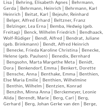
Lisa
|
Behring, Elisabeth Agnes
|
Behrmann,
Gerda
|
Behrmann, Heinrich
|
Behrmann, Karl
Heinrich
|
Beitat, Karl
|
Bejeuhr, Reinhard
|
Belger, Alfred Erhard
|
Beltzner, Franz
|
Belzinger, Lea Erna
|
Bemba, Hedwig (geb.
Freitag)
|
Benck, Wilhelm Friedrich
|
Bendhaack,
Wolf-Rüdiger
|
Bendl, Alfred
|
Bendrat, Juliane
(geb. Brinkmann)
|
Bendt, Alfred Heinrich
|
Benecke, Frieda Karoline Christina
|
Benecke,
Helene (geb. Paulsen)
|
Benedix, Bernhard
|
Bengsohn, Marta Margethe Meta
|
Benidt,
Dora
|
Benkendorf, Emma
|
Benkert, Dorette
|
Bensche, Anna
|
Benthake, Emma
|
Benthien,
Else Maria Emilie
|
Benthien, Wilhelmine
|
Benthin, Wilhelm
|
Bentzien, Konrad
|
Benzihn, Minna Anna
|
Berckemeyer, Leonie
Alida
|
Berendt, Marie
|
Berg, Carl
|
Berg,
Gerhard
|
Berg, Johan Gerke van den
|
Berge,