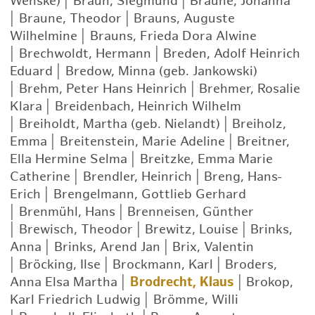
Wehske)
|
Braun, Siegmund
|
Braune, Johanna
|
Braune, Theodor
|
Brauns, Auguste
Wilhelmine
|
Brauns, Frieda Dora Alwine
|
Brechwoldt, Hermann
|
Breden, Adolf Heinrich
Eduard
|
Bredow, Minna (geb. Jankowski)
|
Brehm, Peter Hans Heinrich
|
Brehmer, Rosalie
Klara
|
Breidenbach, Heinrich Wilhelm
|
Breiholdt, Martha (geb. Nielandt)
|
Breiholz,
Emma
|
Breitenstein, Marie Adeline
|
Breitner,
Ella Hermine Selma
|
Breitzke, Emma Marie
Catherine
|
Brendler, Heinrich
|
Breng, Hans-
Erich
|
Brengelmann, Gottlieb Gerhard
|
Brenmühl, Hans
|
Brenneisen, Günther
|
Brewisch, Theodor
|
Brewitz, Louise
|
Brinks,
Anna
|
Brinks, Arend Jan
|
Brix, Valentin
|
Bröcking, Ilse
|
Brockmann, Karl
|
Broders,
Anna Elsa Martha
|
Brodrecht, Klaus
|
Brokop,
Karl Friedrich Ludwig
|
Brömme, Willi