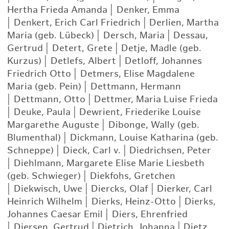
Hertha Frieda Amanda
|
Denker, Emma
|
Denkert, Erich Carl Friedrich
|
Derlien, Martha
Maria (geb. Lübeck)
|
Dersch, Maria
|
Dessau,
Gertrud
|
Detert, Grete
|
Detje, Madle (geb.
Kurzus)
|
Detlefs, Albert
|
Detloff, Johannes
Friedrich Otto
|
Detmers, Elise Magdalene
Maria (geb. Pein)
|
Dettmann, Hermann
|
Dettmann, Otto
|
Dettmer, Maria Luise Frieda
|
Deuke, Paula
|
Dewrient, Friederike Louise
Margarethe Auguste
|
Dibonge, Wally (geb.
Blumenthal)
|
Dickmann, Louise Katharina (geb.
Schneppe)
|
Dieck, Carl v.
|
Diedrichsen, Peter
|
Diehlmann, Margarete Elise Marie Liesbeth
(geb. Schwieger)
|
Diekfohs, Gretchen
|
Diekwisch, Uwe
|
Diercks, Olaf
|
Dierker, Carl
Heinrich Wilhelm
|
Dierks, Heinz-Otto
|
Dierks,
Johannes Caesar Emil
|
Diers, Ehrenfried
|
Diersen, Gertrud
|
Dietrich, Johanna
|
Dietz,