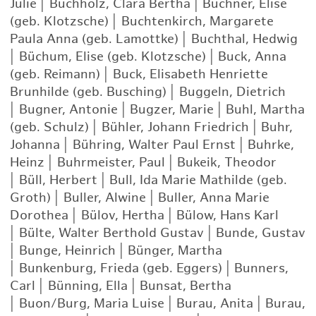
Julie
|
Buchholz, Clara Bertha
|
Büchner, Elise
(geb. Klotzsche)
|
Buchtenkirch, Margarete
Paula Anna (geb. Lamottke)
|
Buchthal, Hedwig
|
Büchum, Elise (geb. Klotzsche)
|
Buck, Anna
(geb. Reimann)
|
Buck, Elisabeth Henriette
Brunhilde (geb. Busching)
|
Buggeln, Dietrich
|
Bugner, Antonie
|
Bugzer, Marie
|
Buhl, Martha
(geb. Schulz)
|
Bühler, Johann Friedrich
|
Buhr,
Johanna
|
Bühring, Walter Paul Ernst
|
Buhrke,
Heinz
|
Buhrmeister, Paul
|
Bukeik, Theodor
|
Büll, Herbert
|
Bull, Ida Marie Mathilde (geb.
Groth)
|
Buller, Alwine
|
Buller, Anna Marie
Dorothea
|
Bülov, Hertha
|
Bülow, Hans Karl
|
Bülte, Walter Berthold Gustav
|
Bunde, Gustav
|
Bunge, Heinrich
|
Bünger, Martha
|
Bunkenburg, Frieda (geb. Eggers)
|
Bunners,
Carl
|
Bünning, Ella
|
Bunsat, Bertha
|
Buon/Burg, Maria Luise
|
Burau, Anita
|
Burau,