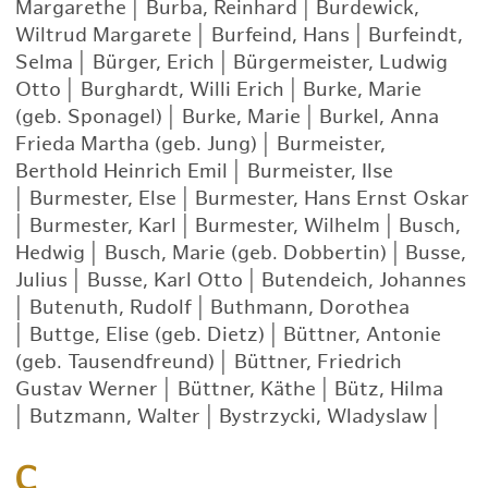
Margarethe
|
Burba, Reinhard
|
Burdewick,
Wiltrud Margarete
|
Burfeind, Hans
|
Burfeindt,
Selma
|
Bürger, Erich
|
Bürgermeister, Ludwig
Otto
|
Burghardt, Willi Erich
|
Burke, Marie
(geb. Sponagel)
|
Burke, Marie
|
Burkel, Anna
Frieda Martha (geb. Jung)
|
Burmeister,
Berthold Heinrich Emil
|
Burmeister, Ilse
|
Burmester, Else
|
Burmester, Hans Ernst Oskar
|
Burmester, Karl
|
Burmester, Wilhelm
|
Busch,
Hedwig
|
Busch, Marie (geb. Dobbertin)
|
Busse,
Julius
|
Busse, Karl Otto
|
Butendeich, Johannes
|
Butenuth, Rudolf
|
Buthmann, Dorothea
|
Buttge, Elise (geb. Dietz)
|
Büttner, Antonie
(geb. Tausendfreund)
|
Büttner, Friedrich
Gustav Werner
|
Büttner, Käthe
|
Bütz, Hilma
|
Butzmann, Walter
|
Bystrzycki, Wladyslaw
|
C