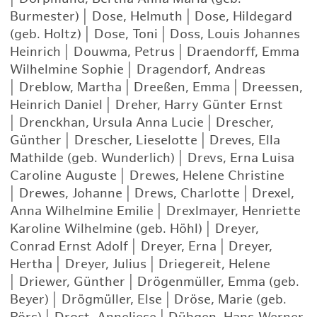
Burmester)
|
Dose, Helmuth
|
Dose, Hildegard
(geb. Holtz)
|
Dose, Toni
|
Doss, Louis Johannes
Heinrich
|
Douwma, Petrus
|
Draendorff, Emma
Wilhelmine Sophie
|
Dragendorf, Andreas
|
Dreblow, Martha
|
Dreeßen, Emma
|
Dreessen,
Heinrich Daniel
|
Dreher, Harry Günter Ernst
|
Drenckhan, Ursula Anna Lucie
|
Drescher,
Günther
|
Drescher, Lieselotte
|
Dreves, Ella
Mathilde (geb. Wunderlich)
|
Drevs, Erna Luisa
Caroline Auguste
|
Drewes, Helene Christine
|
Drewes, Johanne
|
Drews, Charlotte
|
Drexel,
Anna Wilhelmine Emilie
|
Drexlmayer, Henriette
Karoline Wilhelmine (geb. Höhl)
|
Dreyer,
Conrad Ernst Adolf
|
Dreyer, Erna
|
Dreyer,
Hertha
|
Dreyer, Julius
|
Driegereit, Helene
|
Driewer, Günther
|
Drögenmüller, Emma (geb.
Beyer)
|
Drögmüller, Else
|
Dröse, Marie (geb.