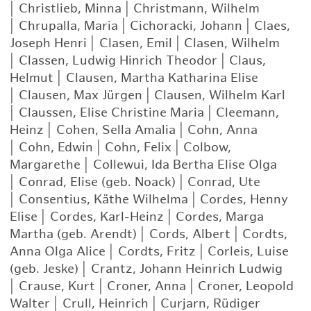
|
Christlieb, Minna
|
Christmann, Wilhelm
|
Chrupalla, Maria
|
Cichoracki, Johann
|
Claes,
Joseph Henri
|
Clasen, Emil
|
Clasen, Wilhelm
|
Classen, Ludwig Hinrich Theodor
|
Claus,
Helmut
|
Clausen, Martha Katharina Elise
|
Clausen, Max Jürgen
|
Clausen, Wilhelm Karl
|
Claussen, Elise Christine Maria
|
Cleemann,
Heinz
|
Cohen, Sella Amalia
|
Cohn, Anna
|
Cohn, Edwin
|
Cohn, Felix
|
Colbow,
Margarethe
|
Collewui, Ida Bertha Elise Olga
|
Conrad, Elise (geb. Noack)
|
Conrad, Ute
|
Consentius, Käthe Wilhelma
|
Cordes, Henny
Elise
|
Cordes, Karl-Heinz
|
Cordes, Marga
Martha (geb. Arendt)
|
Cords, Albert
|
Cordts,
Anna Olga Alice
|
Cordts, Fritz
|
Corleis, Luise
(geb. Jeske)
|
Crantz, Johann Heinrich Ludwig
|
Crause, Kurt
|
Croner, Anna
|
Croner, Leopold
Walter
|
Crull, Heinrich
|
Curjarn, Rüdiger