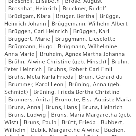
|
Broschell, Elisabeth
|
Brose, August
|
Broshhat, Heinrich
|
Bruckner, Rudolf
|
Brüdigam, Klara
|
Brüger, Bertha
|
Brügge,
Heinrich Johann
|
Brüggemann, Wilhelm Albert
|
Brüggen, Carl Heinrich
|
Brüggen, Karl
|
Brüggert, Marie
|
Brüggmann, Lieselotte
|
Brügmann, Hugo
|
Brügmann, Wilhelmine
Anna Marie
|
Brüheim, Agnes Martha Johanna
|
Brühn, Alwine Christine (geb. Hinsch)
|
Bruhn,
Peter Heinrich
|
Bruhns, Robert Carl Emil
|
Bruhs, Meta Karla Frieda
|
Bruin, Gerard du
|
Brummer, Karol Leon
|
Brüning, Anna (geb.
Schmidt)
|
Brüning, Frieda Bertha Christine
|
Brunners, Anita
|
Brunotte, Elsa Augiste Maria
|
Bruns, Anna
|
Bruns, Hans
|
Bruns, Heinrich
|
Bruns, Ludwig
|
Bruns, Maria Margaretha (geb.
Wist)
|
Bruns, Paula
|
Brütt, Frieda
|
Bubbert,
Wilhelm
|
Bubik, Margarethe Alwine
|
Buchen,