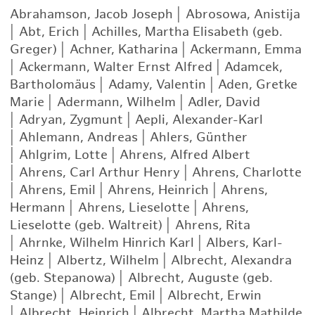
Abrahamson, Jacob Joseph
|
Abrosowa, Anistija
|
Abt, Erich
|
Achilles, Martha Elisabeth (geb.
Greger)
|
Achner, Katharina
|
Ackermann, Emma
|
Ackermann, Walter Ernst Alfred
|
Adamcek,
Bartholomäus
|
Adamy, Valentin
|
Aden, Gretke
Marie
|
Adermann, Wilhelm
|
Adler, David
|
Adryan, Zygmunt
|
Aepli, Alexander-Karl
|
Ahlemann, Andreas
|
Ahlers, Günther
|
Ahlgrim, Lotte
|
Ahrens, Alfred Albert
|
Ahrens, Carl Arthur Henry
|
Ahrens, Charlotte
|
Ahrens, Emil
|
Ahrens, Heinrich
|
Ahrens,
Hermann
|
Ahrens, Lieselotte
|
Ahrens,
Lieselotte (geb. Waltreit)
|
Ahrens, Rita
|
Ahrnke, Wilhelm Hinrich Karl
|
Albers, Karl-
Heinz
|
Albertz, Wilhelm
|
Albrecht, Alexandra
(geb. Stepanowa)
|
Albrecht, Auguste (geb.
Stange)
|
Albrecht, Emil
|
Albrecht, Erwin
|
Albrecht, Heinrich
|
Albrecht, Martha Mathilde