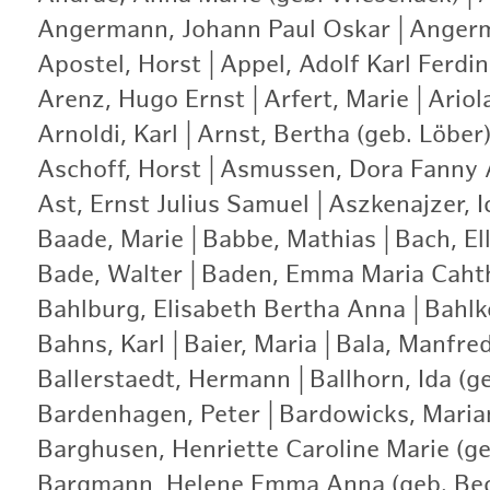
Angermann, Johann Paul Oskar
|
Angerm
Apostel, Horst
|
Appel, Adolf Karl Ferdi
Arenz, Hugo Ernst
|
Arfert, Marie
|
Ariol
Arnoldi, Karl
|
Arnst, Bertha (geb. Löber
Aschoff, Horst
|
Asmussen, Dora Fanny A
Ast, Ernst Julius Samuel
|
Aszkenajzer, I
Baade, Marie
|
Babbe, Mathias
|
Bach, Ell
Bade, Walter
|
Baden, Emma Maria Caht
Bahlburg, Elisabeth Bertha Anna
|
Bahlk
Bahns, Karl
|
Baier, Maria
|
Bala, Manfre
Ballerstaedt, Hermann
|
Ballhorn, Ida (g
Bardenhagen, Peter
|
Bardowicks, Maria
Barghusen, Henriette Caroline Marie (ge
Bargmann, Helene Emma Anna (geb. Be