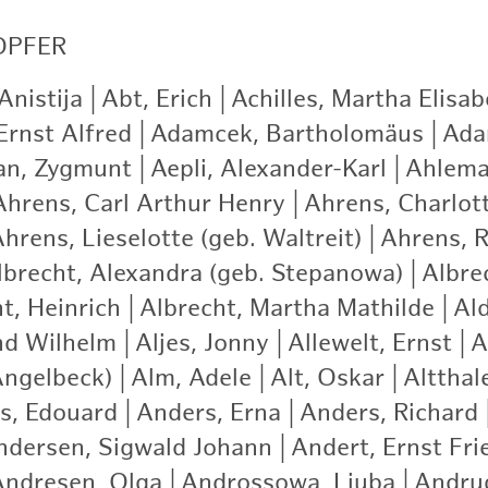
OPFER
nistija
|
Abt, Erich
|
Achilles, Martha Elisab
Ernst Alfred
|
Adamcek, Bartholomäus
|
Ada
an, Zygmunt
|
Aepli, Alexander-Karl
|
Ahlema
Ahrens, Carl Arthur Henry
|
Ahrens, Charlot
hrens, Lieselotte (geb. Waltreit)
|
Ahrens, R
lbrecht, Alexandra (geb. Stepanowa)
|
Albre
t, Heinrich
|
Albrecht, Martha Mathilde
|
Ald
nd Wilhelm
|
Aljes, Jonny
|
Allewelt, Ernst
|
A
Angelbeck)
|
Alm, Adele
|
Alt, Oskar
|
Altthale
s, Edouard
|
Anders, Erna
|
Anders, Richard
ndersen, Sigwald Johann
|
Andert, Ernst Fri
Andresen, Olga
|
Androssowa, Ljuba
|
Andrud