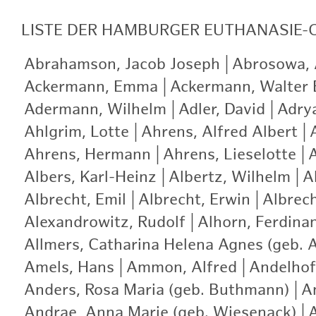
LISTE
DER HAMBURGER EUTHANASIE-
Abrahamson, Jacob Joseph
|
Abrosowa, A
Ackermann, Emma
|
Ackermann, Walter 
Adermann, Wilhelm
|
Adler, David
|
Adry
Ahlgrim, Lotte
|
Ahrens, Alfred Albert
|
Ahrens, Hermann
|
Ahrens, Lieselotte
|
A
Albers, Karl-Heinz
|
Albertz, Wilhelm
|
A
Albrecht, Emil
|
Albrecht, Erwin
|
Albrech
Alexandrowitz, Rudolf
|
Alhorn, Ferdina
Allmers, Catharina Helena Agnes (geb. 
Amels, Hans
|
Ammon, Alfred
|
Andelhof
Anders, Rosa Maria (geb. Buthmann)
|
A
Andrae, Anna Marie (geb. Wiesenack)
|