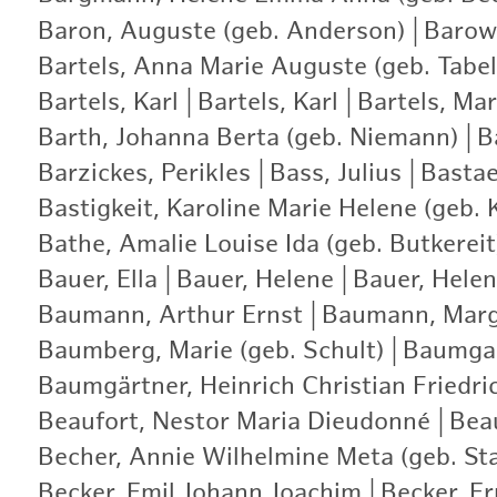
Baron, Auguste (geb. Anderson)
|
Barows
Bartels, Anna Marie Auguste (geb. Tabel
Bartels, Karl
|
Bartels, Karl
|
Bartels, Ma
Barth, Johanna Berta (geb. Niemann)
|
B
Barzickes, Perikles
|
Bass, Julius
|
Bastae
Bastigkeit, Karoline Marie Helene (geb. 
Bathe, Amalie Louise Ida (geb. Butkereit
Bauer, Ella
|
Bauer, Helene
|
Bauer, Helen
Baumann, Arthur Ernst
|
Baumann, Marg
Baumberg, Marie (geb. Schult)
|
Baumgar
Baumgärtner, Heinrich Christian Friedri
Beaufort, Nestor Maria Dieudonné
|
Bea
Becher, Annie Wilhelmine Meta (geb. St
Becker, Emil Johann Joachim
|
Becker, E