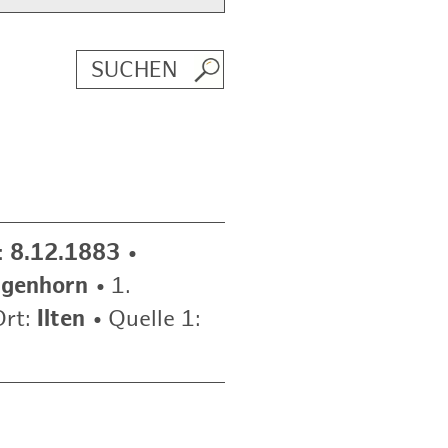
:
8.12.1883
•
ngenhorn
•
1.
Ort:
Ilten
•
Quelle 1: