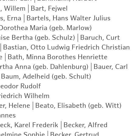
l, Willem
|
Bart, Fejwel
|
s, Erna
|
Bartels, Hans Walter Julius
|
 Dorothea Maria (geb. Marlow)
|
ise Bertha (geb. Schulz)
|
Baruch, Curt
|
|
Bastian, Otto Ludwig Friedrich Christian
|
e
|
Bath, Minna Borothes Henriette
|
rtha Anna (geb. Dahlenburg)
|
Bauer, Carl
|
Baum, Adelheid (geb. Schult)
|
eodor Rudolf
|
iedrich Wilhelm
|
er, Helene
|
Beato, Elisabeth (geb. Witt)
|
annes
|
eck, Karel Frederik
|
Becker, Alfred
|
helmine Sophie
|
Becker, Gertrud
|