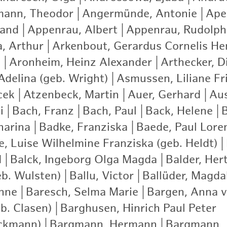
ann, Theodor
|
Angermünde, Antonie
|
Apel
nand
|
Appenrau, Albert
|
Appenrau, Rudolph
a, Arthur
|
Arkenbout, Gerardus Cornelis He
)
|
Aronheim, Heinz Alexander
|
Arthecker, D
delina (geb. Wright)
|
Asmussen, Liliane Fr
cek
|
Atzenbeck, Martin
|
Auer, Gerhard
|
Aus
i
|
Bach, Franz
|
Bach, Paul
|
Back, Helene
|
harina
|
Badke, Franziska
|
Baede, Paul Lore
e, Luise Wilhelmine Franziska (geb. Heldt)
|
d
|
Balck, Ingeborg Olga Magda
|
Balder, Hert
eb. Wulsten)
|
Ballu, Victor
|
Ballüder, Magda
nne
|
Baresch, Selma Marie
|
Bargen, Anna 
b. Clasen)
|
Barghusen, Hinrich Paul Peter
|
ckmann)
|
Bargmann, Hermann
|
Bargmann, 