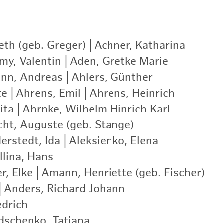
eth (geb. Greger)
|
Achner, Katharina
|
my, Valentin
|
Aden, Gretke Marie
|
nn, Andreas
|
Ahlers, Günther
|
te
|
Ahrens, Emil
|
Ahrens, Heinrich
|
ita
|
Ahrnke, Wilhelm Hinrich Karl
|
cht, Auguste (geb. Stange)
|
erstedt, Ida
|
Aleksienko, Elena
|
llina, Hans
|
r, Elke
|
Amann, Henriette (geb. Fischer)
|
|
Anders, Richard Johann
|
edrich
|
schenko, Tatjana
|