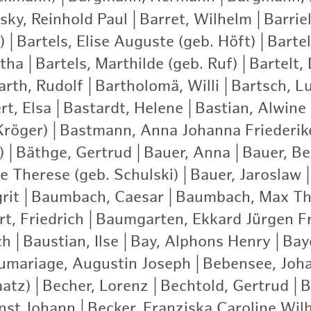
ky, Reinhold Paul
|
Barret, Wilhelm
|
Barrie
)
|
Bartels, Elise Auguste (geb. Höft)
|
Bartel
rtha
|
Bartels, Marthilde (geb. Ruf)
|
Bartelt,
arth, Rudolf
|
Bartholomä, Willi
|
Bartsch, Lu
rt, Elsa
|
Bastardt, Helene
|
Bastian, Alwine
Kröger)
|
Bastmann, Anna Johanna Friederik
)
|
Bäthge, Gertrud
|
Bauer, Anna
|
Bauer, Be
e Therese (geb. Schulski)
|
Bauer, Jaroslaw
|
rit
|
Baumbach, Caesar
|
Baumbach, Max Th
t, Friedrich
|
Baumgarten, Ekkard Jürgen Fr
ch
|
Baustian, Ilse
|
Bay, Alphons Henry
|
Bay
umariage, Augustin Joseph
|
Bebensee, Joh
aatz)
|
Becher, Lorenz
|
Bechtold, Gertrud
|
B
rnst Johann
|
Becker, Franziska Caroline Wil