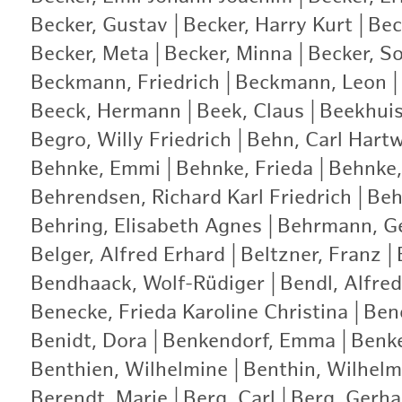
Becker, Gustav
|
Becker, Harry Kurt
|
Bec
Becker, Meta
|
Becker, Minna
|
Becker, S
Beckmann, Friedrich
|
Beckmann, Leon
|
Beeck, Hermann
|
Beek, Claus
|
Beekhui
Begro, Willy Friedrich
|
Behn, Carl Hartw
Behnke, Emmi
|
Behnke, Frieda
|
Behnke,
Behrendsen, Richard Karl Friedrich
|
Beh
Behring, Elisabeth Agnes
|
Behrmann, G
Belger, Alfred Erhard
|
Beltzner, Franz
|
Bendhaack, Wolf-Rüdiger
|
Bendl, Alfred
Benecke, Frieda Karoline Christina
|
Bene
Benidt, Dora
|
Benkendorf, Emma
|
Benke
Benthien, Wilhelmine
|
Benthin, Wilhelm
Berendt, Marie
|
Berg, Carl
|
Berg, Gerha