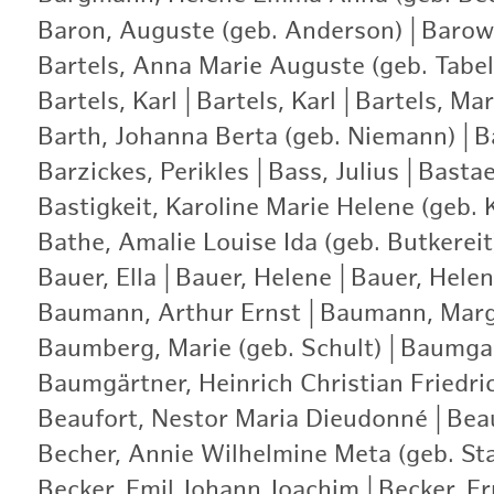
Baron, Auguste (geb. Anderson)
|
Barows
Bartels, Anna Marie Auguste (geb. Tabel
Bartels, Karl
|
Bartels, Karl
|
Bartels, Ma
Barth, Johanna Berta (geb. Niemann)
|
B
Barzickes, Perikles
|
Bass, Julius
|
Bastae
Bastigkeit, Karoline Marie Helene (geb. 
Bathe, Amalie Louise Ida (geb. Butkereit
Bauer, Ella
|
Bauer, Helene
|
Bauer, Helen
Baumann, Arthur Ernst
|
Baumann, Marg
Baumberg, Marie (geb. Schult)
|
Baumgar
Baumgärtner, Heinrich Christian Friedri
Beaufort, Nestor Maria Dieudonné
|
Bea
Becher, Annie Wilhelmine Meta (geb. St
Becker, Emil Johann Joachim
|
Becker, E