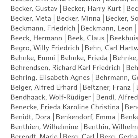
Becker, Gustav
|
Becker, Harry Kurt
|
Bec
Becker, Meta
|
Becker, Minna
|
Becker, S
Beckmann, Friedrich
|
Beckmann, Leon
|
Beeck, Hermann
|
Beek, Claus
|
Beekhui
Begro, Willy Friedrich
|
Behn, Carl Hartw
Behnke, Emmi
|
Behnke, Frieda
|
Behnke,
Behrendsen, Richard Karl Friedrich
|
Beh
Behring, Elisabeth Agnes
|
Behrmann, G
Belger, Alfred Erhard
|
Beltzner, Franz
|
Bendhaack, Wolf-Rüdiger
|
Bendl, Alfred
Benecke, Frieda Karoline Christina
|
Bene
Benidt, Dora
|
Benkendorf, Emma
|
Benke
Benthien, Wilhelmine
|
Benthin, Wilhelm
Berendt, Marie
|
Berg, Carl
|
Berg, Gerha