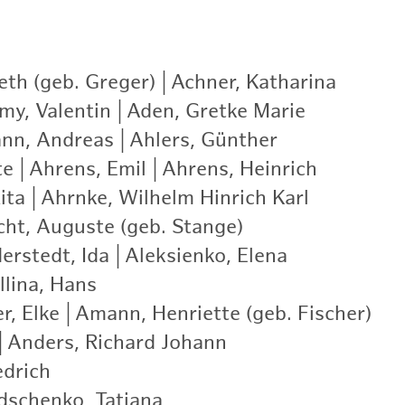
eth (geb. Greger)
|
Achner, Katharina
|
my, Valentin
|
Aden, Gretke Marie
|
nn, Andreas
|
Ahlers, Günther
|
te
|
Ahrens, Emil
|
Ahrens, Heinrich
|
ita
|
Ahrnke, Wilhelm Hinrich Karl
|
cht, Auguste (geb. Stange)
|
erstedt, Ida
|
Aleksienko, Elena
|
llina, Hans
|
r, Elke
|
Amann, Henriette (geb. Fischer)
|
|
Anders, Richard Johann
|
edrich
|
schenko, Tatjana
|