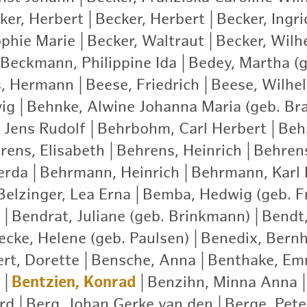
ker, Herbert
|
Becker, Herbert
|
Becker, Ingri
ophie Marie
|
Becker, Waltraut
|
Becker, Wilh
Beckmann, Philippine Ida
|
Bedey, Martha (g
s, Hermann
|
Beese, Friedrich
|
Beese, Wilhe
ig
|
Behnke, Alwine Johanna Maria (geb. Br
 Jens Rudolf
|
Behrbohm, Carl Herbert
|
Beh
rens, Elisabeth
|
Behrens, Heinrich
|
Behrens
erda
|
Behrmann, Heinrich
|
Behrmann, Karl 
Belzinger, Lea Erna
|
Bemba, Hedwig (geb. Fr
|
Bendrat, Juliane (geb. Brinkmann)
|
Bendt,
cke, Helene (geb. Paulsen)
|
Benedix, Bern
rt, Dorette
|
Bensche, Anna
|
Benthake, E
|
Bentzien, Konrad
|
Benzihn, Minna Anna
|
rd
|
Berg, Johan Gerke van den
|
Berge, Pete