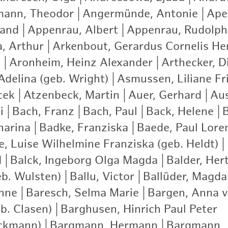
ann, Theodor
|
Angermünde, Antonie
|
Apel
nand
|
Appenrau, Albert
|
Appenrau, Rudolph
a, Arthur
|
Arkenbout, Gerardus Cornelis He
)
|
Aronheim, Heinz Alexander
|
Arthecker, D
delina (geb. Wright)
|
Asmussen, Liliane Fr
cek
|
Atzenbeck, Martin
|
Auer, Gerhard
|
Aus
i
|
Bach, Franz
|
Bach, Paul
|
Back, Helene
|
harina
|
Badke, Franziska
|
Baede, Paul Lore
e, Luise Wilhelmine Franziska (geb. Heldt)
|
d
|
Balck, Ingeborg Olga Magda
|
Balder, Hert
eb. Wulsten)
|
Ballu, Victor
|
Ballüder, Magda
nne
|
Baresch, Selma Marie
|
Bargen, Anna 
b. Clasen)
|
Barghusen, Hinrich Paul Peter
|
ckmann)
|
Bargmann, Hermann
|
Bargmann, 