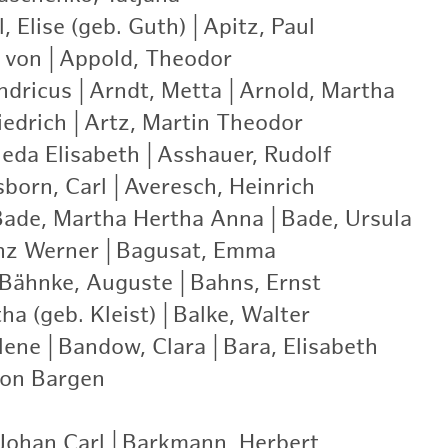
, Elise (geb. Guth)
|
Apitz, Paul
|
 von
|
Appold, Theodor
|
ndricus
|
Arndt, Metta
|
Arnold, Martha
|
iedrich
|
Artz, Martin Theodor
|
ieda Elisabeth
|
Asshauer, Rudolf
|
born, Carl
|
Averesch, Heinrich
|
Bade, Martha Hertha Anna
|
Bade, Ursula
|
nz Werner
|
Bagusat, Emma
|
Bähnke, Auguste
|
Bahns, Ernst
|
ha (geb. Kleist)
|
Balke, Walter
|
lene
|
Bandow, Clara
|
Bara, Elisabeth
|
von Bargen
|
Johan Carl
|
Barkmann, Herbert
|