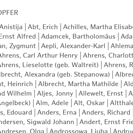
OPFER
nistija
|
Abt, Erich
|
Achilles, Martha Elisab
Ernst Alfred
|
Adamcek, Bartholomäus
|
Ada
an, Zygmunt
|
Aepli, Alexander-Karl
|
Ahlema
Ahrens, Carl Arthur Henry
|
Ahrens, Charlot
hrens, Lieselotte (geb. Waltreit)
|
Ahrens, R
lbrecht, Alexandra (geb. Stepanowa)
|
Albre
t, Heinrich
|
Albrecht, Martha Mathilde
|
Ald
nd Wilhelm
|
Aljes, Jonny
|
Allewelt, Ernst
|
A
Angelbeck)
|
Alm, Adele
|
Alt, Oskar
|
Altthale
s, Edouard
|
Anders, Erna
|
Anders, Richard
ndersen, Sigwald Johann
|
Andert, Ernst Fri
Andresen, Olga
|
Androssowa, Ljuba
|
Andrud