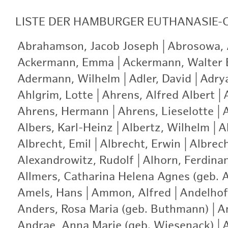
LISTE
DER HAMBURGER EUTHANASIE-
Abrahamson, Jacob Joseph
|
Abrosowa, A
Ackermann, Emma
|
Ackermann, Walter 
Adermann, Wilhelm
|
Adler, David
|
Adry
Ahlgrim, Lotte
|
Ahrens, Alfred Albert
|
Ahrens, Hermann
|
Ahrens, Lieselotte
|
A
Albers, Karl-Heinz
|
Albertz, Wilhelm
|
A
Albrecht, Emil
|
Albrecht, Erwin
|
Albrech
Alexandrowitz, Rudolf
|
Alhorn, Ferdina
Allmers, Catharina Helena Agnes (geb. 
Amels, Hans
|
Ammon, Alfred
|
Andelhof
Anders, Rosa Maria (geb. Buthmann)
|
A
Andrae, Anna Marie (geb. Wiesenack)
|