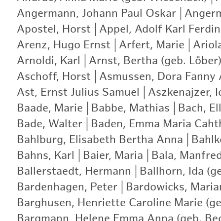
Angermann, Johann Paul Oskar
|
Angerm
Apostel, Horst
|
Appel, Adolf Karl Ferdi
Arenz, Hugo Ernst
|
Arfert, Marie
|
Ariol
Arnoldi, Karl
|
Arnst, Bertha (geb. Löber
Aschoff, Horst
|
Asmussen, Dora Fanny A
Ast, Ernst Julius Samuel
|
Aszkenajzer, I
Baade, Marie
|
Babbe, Mathias
|
Bach, Ell
Bade, Walter
|
Baden, Emma Maria Caht
Bahlburg, Elisabeth Bertha Anna
|
Bahlk
Bahns, Karl
|
Baier, Maria
|
Bala, Manfre
Ballerstaedt, Hermann
|
Ballhorn, Ida (g
Bardenhagen, Peter
|
Bardowicks, Maria
Barghusen, Henriette Caroline Marie (ge
Bargmann, Helene Emma Anna (geb. Be