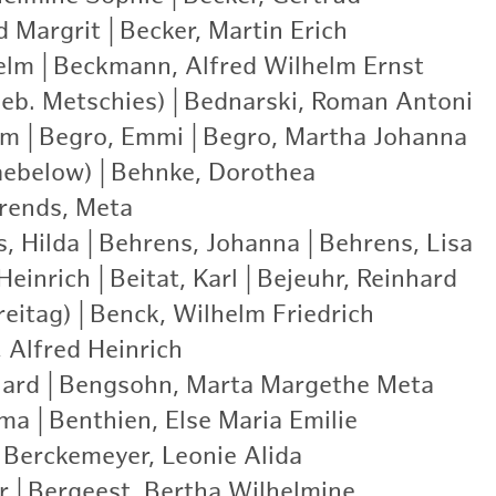
d Margrit
|
Becker, Martin Erich
|
elm
|
Beckmann, Alfred Wilhelm Ernst
|
eb. Metschies)
|
Bednarski, Roman Antoni
|
lm
|
Begro, Emmi
|
Begro, Martha Johanna
|
aebelow)
|
Behnke, Dorothea
|
rends, Meta
|
, Hilda
|
Behrens, Johanna
|
Behrens, Lisa
|
Heinrich
|
Beitat, Karl
|
Bejeuhr, Reinhard
|
eitag)
|
Benck, Wilhelm Friedrich
|
 Alfred Heinrich
|
hard
|
Bengsohn, Marta Margethe Meta
|
mma
|
Benthien, Else Maria Emilie
|
Berckemeyer, Leonie Alida
|
r
|
Bergeest, Bertha Wilhelmine
|