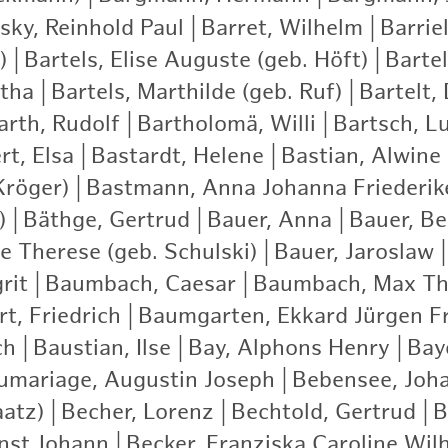
ky, Reinhold Paul
|
Barret, Wilhelm
|
Barrie
)
|
Bartels, Elise Auguste (geb. Höft)
|
Bartel
rtha
|
Bartels, Marthilde (geb. Ruf)
|
Bartelt,
arth, Rudolf
|
Bartholomä, Willi
|
Bartsch, Lu
rt, Elsa
|
Bastardt, Helene
|
Bastian, Alwine
Kröger)
|
Bastmann, Anna Johanna Friederik
)
|
Bäthge, Gertrud
|
Bauer, Anna
|
Bauer, Be
e Therese (geb. Schulski)
|
Bauer, Jaroslaw
|
rit
|
Baumbach, Caesar
|
Baumbach, Max Th
t, Friedrich
|
Baumgarten, Ekkard Jürgen Fr
ch
|
Baustian, Ilse
|
Bay, Alphons Henry
|
Bay
umariage, Augustin Joseph
|
Bebensee, Joh
aatz)
|
Becher, Lorenz
|
Bechtold, Gertrud
|
B
rnst Johann
|
Becker, Franziska Caroline Wil