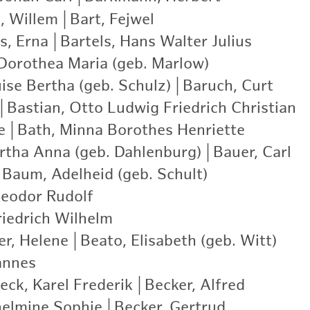
l, Willem
|
Bart, Fejwel
|
s, Erna
|
Bartels, Hans Walter Julius
|
 Dorothea Maria (geb. Marlow)
|
ise Bertha (geb. Schulz)
|
Baruch, Curt
|
|
Bastian, Otto Ludwig Friedrich Christian
|
e
|
Bath, Minna Borothes Henriette
|
rtha Anna (geb. Dahlenburg)
|
Bauer, Carl
|
Baum, Adelheid (geb. Schult)
|
eodor Rudolf
|
iedrich Wilhelm
|
er, Helene
|
Beato, Elisabeth (geb. Witt)
|
annes
|
eck, Karel Frederik
|
Becker, Alfred
|
helmine Sophie
|
Becker, Gertrud
|