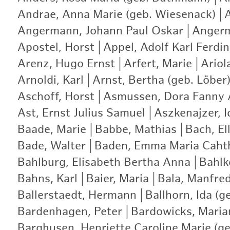
Andrae, Anna Marie (geb. Wiesenack)
|
Angermann, Johann Paul Oskar
|
Angerm
Apostel, Horst
|
Appel, Adolf Karl Ferdi
Arenz, Hugo Ernst
|
Arfert, Marie
|
Ariol
Arnoldi, Karl
|
Arnst, Bertha (geb. Löber
Aschoff, Horst
|
Asmussen, Dora Fanny A
Ast, Ernst Julius Samuel
|
Aszkenajzer, I
Baade, Marie
|
Babbe, Mathias
|
Bach, Ell
Bade, Walter
|
Baden, Emma Maria Caht
Bahlburg, Elisabeth Bertha Anna
|
Bahlk
Bahns, Karl
|
Baier, Maria
|
Bala, Manfre
Ballerstaedt, Hermann
|
Ballhorn, Ida (g
Bardenhagen, Peter
|
Bardowicks, Maria
Barghusen, Henriette Caroline Marie (ge