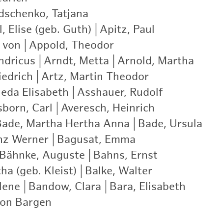
schenko, Tatjana
|
, Elise (geb. Guth)
|
Apitz, Paul
|
 von
|
Appold, Theodor
|
ndricus
|
Arndt, Metta
|
Arnold, Martha
|
iedrich
|
Artz, Martin Theodor
|
ieda Elisabeth
|
Asshauer, Rudolf
|
born, Carl
|
Averesch, Heinrich
|
Bade, Martha Hertha Anna
|
Bade, Ursula
|
nz Werner
|
Bagusat, Emma
|
Bähnke, Auguste
|
Bahns, Ernst
|
ha (geb. Kleist)
|
Balke, Walter
|
lene
|
Bandow, Clara
|
Bara, Elisabeth
|
von Bargen
|