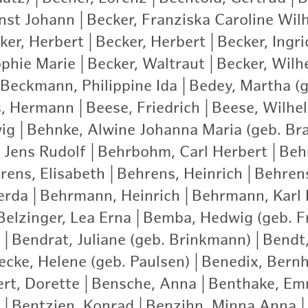
rnst Johann
|
Becker, Franziska Caroline Wil
ker, Herbert
|
Becker, Herbert
|
Becker, Ingri
ophie Marie
|
Becker, Waltraut
|
Becker, Wilh
Beckmann, Philippine Ida
|
Bedey, Martha (g
s, Hermann
|
Beese, Friedrich
|
Beese, Wilhe
ig
|
Behnke, Alwine Johanna Maria (geb. Br
 Jens Rudolf
|
Behrbohm, Carl Herbert
|
Beh
rens, Elisabeth
|
Behrens, Heinrich
|
Behrens
erda
|
Behrmann, Heinrich
|
Behrmann, Karl 
Belzinger, Lea Erna
|
Bemba, Hedwig (geb. Fr
|
Bendrat, Juliane (geb. Brinkmann)
|
Bendt,
cke, Helene (geb. Paulsen)
|
Benedix, Bern
rt, Dorette
|
Bensche, Anna
|
Benthake, E
|
Bentzien, Konrad
|
Benzihn, Minna Anna
|