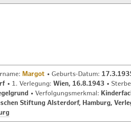
rname:
Margot
•
Geburts-Datum:
17.3.193
rf
•
1. Verlegung:
Wien, 16.8.1943
•
Sterb
egelgrund
•
Verfolgungsmerkmal:
Kinderfac
ischen Stiftung Alsterdorf, Hamburg, Verl
urg