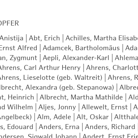
OPFER
nistija
|
Abt, Erich
|
Achilles, Martha Elisab
Ernst Alfred
|
Adamcek, Bartholomäus
|
Ada
an, Zygmunt
|
Aepli, Alexander-Karl
|
Ahlema
Ahrens, Carl Arthur Henry
|
Ahrens, Charlot
hrens, Lieselotte (geb. Waltreit)
|
Ahrens, R
lbrecht, Alexandra (geb. Stepanowa)
|
Albre
t, Heinrich
|
Albrecht, Martha Mathilde
|
Ald
nd Wilhelm
|
Aljes, Jonny
|
Allewelt, Ernst
|
A
Angelbeck)
|
Alm, Adele
|
Alt, Oskar
|
Altthale
s, Edouard
|
Anders, Erna
|
Anders, Richard
ndersen, Sigwald Johann
|
Andert, Ernst Fri