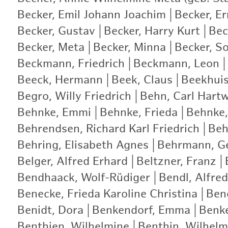
Becker, Emil Johann Joachim
|
Becker, E
Becker, Gustav
|
Becker, Harry Kurt
|
Bec
Becker, Meta
|
Becker, Minna
|
Becker, S
Beckmann, Friedrich
|
Beckmann, Leon
|
Beeck, Hermann
|
Beek, Claus
|
Beekhui
Begro, Willy Friedrich
|
Behn, Carl Hartw
Behnke, Emmi
|
Behnke, Frieda
|
Behnke,
Behrendsen, Richard Karl Friedrich
|
Beh
Behring, Elisabeth Agnes
|
Behrmann, G
Belger, Alfred Erhard
|
Beltzner, Franz
|
Bendhaack, Wolf-Rüdiger
|
Bendl, Alfred
Benecke, Frieda Karoline Christina
|
Bene
Benidt, Dora
|
Benkendorf, Emma
|
Benke
Benthien, Wilhelmine
|
Benthin, Wilhelm