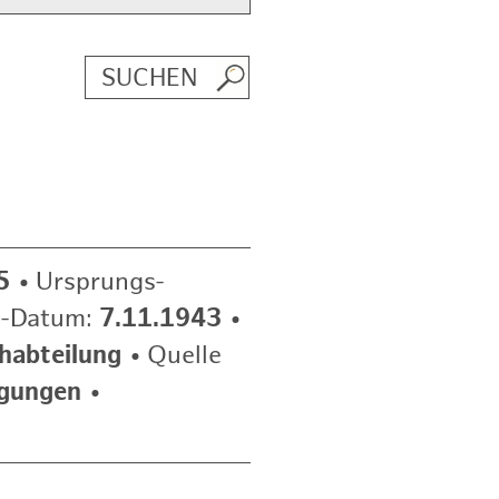
5
•
Ursprungs-
e-Datum:
7.11.1943
•
habteilung
•
Quelle
egungen
•