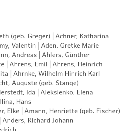
eth (geb. Greger)
|
Achner, Katharina
|
my, Valentin
|
Aden, Gretke Marie
|
nn, Andreas
|
Ahlers, Günther
|
te
|
Ahrens, Emil
|
Ahrens, Heinrich
|
ita
|
Ahrnke, Wilhelm Hinrich Karl
|
cht, Auguste (geb. Stange)
|
erstedt, Ida
|
Aleksienko, Elena
|
llina, Hans
|
r, Elke
|
Amann, Henriette (geb. Fischer)
|
|
Anders, Richard Johann
|
edrich
|