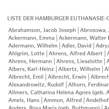
LISTE
DER HAMBURGER EUTHANASIE-
Abrahamson, Jacob Joseph
|
Abrosowa, A
Ackermann, Emma
|
Ackermann, Walter 
Adermann, Wilhelm
|
Adler, David
|
Adry
Ahlgrim, Lotte
|
Ahrens, Alfred Albert
|
Ahrens, Hermann
|
Ahrens, Lieselotte
|
A
Albers, Karl-Heinz
|
Albertz, Wilhelm
|
A
Albrecht, Emil
|
Albrecht, Erwin
|
Albrech
Alexandrowitz, Rudolf
|
Alhorn, Ferdina
Allmers, Catharina Helena Agnes (geb. 
Amels, Hans
|
Ammon, Alfred
|
Andelhof
Anders, Rosa Maria (geb. Buthmann)
|
A