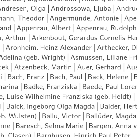
Andresen, Olga
|
Androssowa, Ljuba
|
Andrud
ann, Theodor
|
Angermünde, Antonie
|
Apel
nand
|
Appenrau, Albert
|
Appenrau, Rudolph
a, Arthur
|
Arkenbout, Gerardus Cornelis He
)
|
Aronheim, Heinz Alexander
|
Arthecker, D
delina (geb. Wright)
|
Asmussen, Liliane Fr
cek
|
Atzenbeck, Martin
|
Auer, Gerhard
|
Aus
i
|
Bach, Franz
|
Bach, Paul
|
Back, Helene
|
harina
|
Badke, Franziska
|
Baede, Paul Lore
e, Luise Wilhelmine Franziska (geb. Heldt)
|
d
|
Balck, Ingeborg Olga Magda
|
Balder, Hert
eb. Wulsten)
|
Ballu, Victor
|
Ballüder, Magda
nne
|
Baresch, Selma Marie
|
Bargen, Anna 
b. Clasen)
|
Barghusen, Hinrich Paul Peter
|