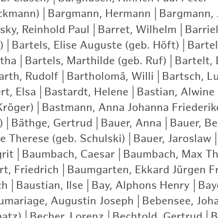
ckmann)
|
Bargmann, Hermann
|
Bargmann, 
ky, Reinhold Paul
|
Barret, Wilhelm
|
Barrie
)
|
Bartels, Elise Auguste (geb. Höft)
|
Bartel
rtha
|
Bartels, Marthilde (geb. Ruf)
|
Bartelt,
arth, Rudolf
|
Bartholomä, Willi
|
Bartsch, Lu
rt, Elsa
|
Bastardt, Helene
|
Bastian, Alwine
Kröger)
|
Bastmann, Anna Johanna Friederik
)
|
Bäthge, Gertrud
|
Bauer, Anna
|
Bauer, Be
e Therese (geb. Schulski)
|
Bauer, Jaroslaw
|
rit
|
Baumbach, Caesar
|
Baumbach, Max Th
t, Friedrich
|
Baumgarten, Ekkard Jürgen Fr
ch
|
Baustian, Ilse
|
Bay, Alphons Henry
|
Bay
umariage, Augustin Joseph
|
Bebensee, Joh
aatz)
|
Becher, Lorenz
|
Bechtold, Gertrud
|
B