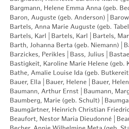
Bargmann, Helene Emma Anna (geb. Be
Baron, Auguste (geb. Anderson)
|
Barows
Bartels, Anna Marie Auguste (geb. Tabel
Bartels, Karl
|
Bartels, Karl
|
Bartels, Ma
Barth, Johanna Berta (geb. Niemann)
|
B
Barzickes, Perikles
|
Bass, Julius
|
Bastae
Bastigkeit, Karoline Marie Helene (geb. 
Bathe, Amalie Louise Ida (geb. Butkereit
Bauer, Ella
|
Bauer, Helene
|
Bauer, Helen
Baumann, Arthur Ernst
|
Baumann, Marg
Baumberg, Marie (geb. Schult)
|
Baumgar
Baumgärtner, Heinrich Christian Friedri
Beaufort, Nestor Maria Dieudonné
|
Bea
Becher, Annie Wilhelmine Meta (geb. St