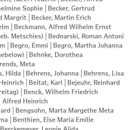
helmine Sophie
|
Becker, Gertrud
|
d Margrit
|
Becker, Martin Erich
|
elm
|
Beckmann, Alfred Wilhelm Ernst
|
eb. Metschies)
|
Bednarski, Roman Antoni
|
lm
|
Begro, Emmi
|
Begro, Martha Johanna
|
aebelow)
|
Behnke, Dorothea
|
rends, Meta
|
, Hilda
|
Behrens, Johanna
|
Behrens, Lisa
|
Heinrich
|
Beitat, Karl
|
Bejeuhr, Reinhard
|
eitag)
|
Benck, Wilhelm Friedrich
|
 Alfred Heinrich
|
hard
|
Bengsohn, Marta Margethe Meta
|
mma
|
Benthien, Else Maria Emilie
|
Berckemeyer, Leonie Alida
|