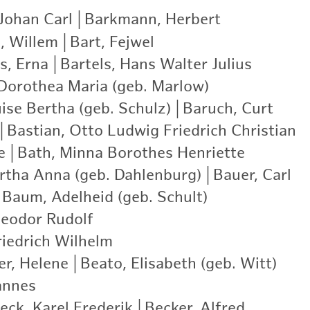
Johan Carl
|
Barkmann, Herbert
|
l, Willem
|
Bart, Fejwel
|
s, Erna
|
Bartels, Hans Walter Julius
|
 Dorothea Maria (geb. Marlow)
|
ise Bertha (geb. Schulz)
|
Baruch, Curt
|
|
Bastian, Otto Ludwig Friedrich Christian
|
e
|
Bath, Minna Borothes Henriette
|
rtha Anna (geb. Dahlenburg)
|
Bauer, Carl
|
Baum, Adelheid (geb. Schult)
|
eodor Rudolf
|
iedrich Wilhelm
|
er, Helene
|
Beato, Elisabeth (geb. Witt)
|
annes
|
eck, Karel Frederik
|
Becker, Alfred
|