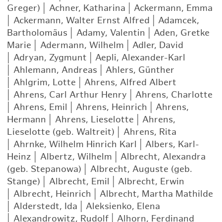
Greger)
|
Achner, Katharina
|
Ackermann, Emma
|
Ackermann, Walter Ernst Alfred
|
Adamcek,
Bartholomäus
|
Adamy, Valentin
|
Aden, Gretke
Marie
|
Adermann, Wilhelm
|
Adler, David
|
Adryan, Zygmunt
|
Aepli, Alexander-Karl
|
Ahlemann, Andreas
|
Ahlers, Günther
|
Ahlgrim, Lotte
|
Ahrens, Alfred Albert
|
Ahrens, Carl Arthur Henry
|
Ahrens, Charlotte
|
Ahrens, Emil
|
Ahrens, Heinrich
|
Ahrens,
Hermann
|
Ahrens, Lieselotte
|
Ahrens,
Lieselotte (geb. Waltreit)
|
Ahrens, Rita
|
Ahrnke, Wilhelm Hinrich Karl
|
Albers, Karl-
Heinz
|
Albertz, Wilhelm
|
Albrecht, Alexandra
(geb. Stepanowa)
|
Albrecht, Auguste (geb.
Stange)
|
Albrecht, Emil
|
Albrecht, Erwin
|
Albrecht, Heinrich
|
Albrecht, Martha Mathilde
|
Alderstedt, Ida
|
Aleksienko, Elena
|
Alexandrowitz, Rudolf
|
Alhorn, Ferdinand