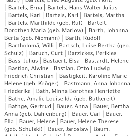
Tabel)
|
Bartels, Elise Auguste (geb. Höft)
|
Bartels, Erna
|
Bartels, Hans Walter Julius
|
Bartels, Karl
|
Bartels, Karl
|
Bartels, Martha
|
Bartels, Marthilde (geb. Ruf)
|
Bartelt,
Dorothea Maria (geb. Marlow)
|
Barth, Johanna
Berta (geb. Niemann)
|
Barth, Rudolf
|
Bartholomä, Willi
|
Bartsch, Luise Bertha (geb.
Schulz)
|
Baruch, Curt
|
Barzickes, Perikles
|
Bass, Julius
|
Bastaert, Elsa
|
Bastardt, Helene
|
Bastian, Alwine
|
Bastian, Otto Ludwig
Friedrich Christian
|
Bastigkeit, Karoline Marie
Helene (geb. Kröger)
|
Bastmann, Anna Johanna
Friederike
|
Bath, Minna Borothes Henriette
|
Bathe, Amalie Louise Ida (geb. Butkereit)
|
Bäthge, Gertrud
|
Bauer, Anna
|
Bauer, Bertha
Anna (geb. Dahlenburg)
|
Bauer, Carl
|
Bauer,
Ella
|
Bauer, Helene
|
Bauer, Helene Therese
(geb. Schulski)
|
Bauer, Jaroslaw
|
Baum,