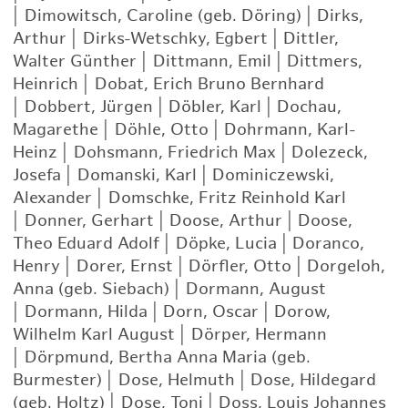
|
Dimowitsch, Caroline (geb. Döring)
|
Dirks,
Arthur
|
Dirks-Wetschky, Egbert
|
Dittler,
Walter Günther
|
Dittmann, Emil
|
Dittmers,
Heinrich
|
Dobat, Erich Bruno Bernhard
|
Dobbert, Jürgen
|
Döbler, Karl
|
Dochau,
Magarethe
|
Döhle, Otto
|
Dohrmann, Karl-
Heinz
|
Dohsmann, Friedrich Max
|
Dolezeck,
Josefa
|
Domanski, Karl
|
Dominiczewski,
Alexander
|
Domschke, Fritz Reinhold Karl
|
Donner, Gerhart
|
Doose, Arthur
|
Doose,
Theo Eduard Adolf
|
Döpke, Lucia
|
Doranco,
Henry
|
Dorer, Ernst
|
Dörfler, Otto
|
Dorgeloh,
Anna (geb. Siebach)
|
Dormann, August
|
Dormann, Hilda
|
Dorn, Oscar
|
Dorow,
Wilhelm Karl August
|
Dörper, Hermann
|
Dörpmund, Bertha Anna Maria (geb.
Burmester)
|
Dose, Helmuth
|
Dose, Hildegard
(geb. Holtz)
|
Dose, Toni
|
Doss, Louis Johannes