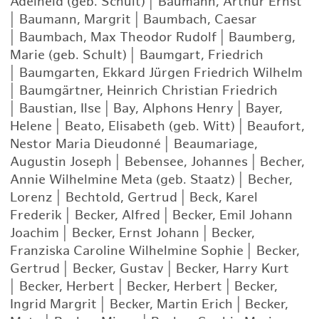
Adelheid (geb. Schult)
|
Baumann, Arthur Ernst
|
Baumann, Margrit
|
Baumbach, Caesar
|
Baumbach, Max Theodor Rudolf
|
Baumberg,
Marie (geb. Schult)
|
Baumgart, Friedrich
|
Baumgarten, Ekkard Jürgen Friedrich Wilhelm
|
Baumgärtner, Heinrich Christian Friedrich
|
Baustian, Ilse
|
Bay, Alphons Henry
|
Bayer,
Helene
|
Beato, Elisabeth (geb. Witt)
|
Beaufort,
Nestor Maria Dieudonné
|
Beaumariage,
Augustin Joseph
|
Bebensee, Johannes
|
Becher,
Annie Wilhelmine Meta (geb. Staatz)
|
Becher,
Lorenz
|
Bechtold, Gertrud
|
Beck, Karel
Frederik
|
Becker, Alfred
|
Becker, Emil Johann
Joachim
|
Becker, Ernst Johann
|
Becker,
Franziska Caroline Wilhelmine Sophie
|
Becker,
Gertrud
|
Becker, Gustav
|
Becker, Harry Kurt
|
Becker, Herbert
|
Becker, Herbert
|
Becker,
Ingrid Margrit
|
Becker, Martin Erich
|
Becker,