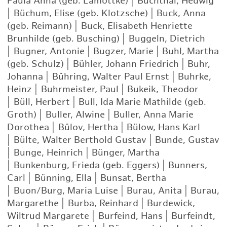
Paula Anna (geb. Lamottke)
|
Buchthal, Hedwig
|
Büchum, Elise (geb. Klotzsche)
|
Buck, Anna
(geb. Reimann)
|
Buck, Elisabeth Henriette
Brunhilde (geb. Busching)
|
Buggeln, Dietrich
|
Bugner, Antonie
|
Bugzer, Marie
|
Buhl, Martha
(geb. Schulz)
|
Bühler, Johann Friedrich
|
Buhr,
Johanna
|
Bühring, Walter Paul Ernst
|
Buhrke,
Heinz
|
Buhrmeister, Paul
|
Bukeik, Theodor
|
Büll, Herbert
|
Bull, Ida Marie Mathilde (geb.
Groth)
|
Buller, Alwine
|
Buller, Anna Marie
Dorothea
|
Bülov, Hertha
|
Bülow, Hans Karl
|
Bülte, Walter Berthold Gustav
|
Bunde, Gustav
|
Bunge, Heinrich
|
Bünger, Martha
|
Bunkenburg, Frieda (geb. Eggers)
|
Bunners,
Carl
|
Bünning, Ella
|
Bunsat, Bertha
|
Buon/Burg, Maria Luise
|
Burau, Anita
|
Burau,
Margarethe
|
Burba, Reinhard
|
Burdewick,
Wiltrud Margarete
|
Burfeind, Hans
|
Burfeindt,