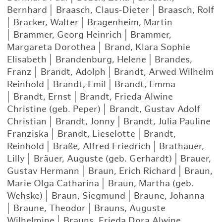
Bernhard
|
Braasch, Claus-Dieter
|
Braasch, Rolf
|
Bracker, Walter
|
Bragenheim, Martin
|
Brammer, Georg Heinrich
|
Brammer,
Margareta Dorothea
|
Brand, Klara Sophie
Elisabeth
|
Brandenburg, Helene
|
Brandes,
Franz
|
Brandt, Adolph
|
Brandt, Arwed Wilhelm
Reinhold
|
Brandt, Emil
|
Brandt, Emma
|
Brandt, Ernst
|
Brandt, Frieda Alwine
Christine (geb. Peper)
|
Brandt, Gustav Adolf
Christian
|
Brandt, Jonny
|
Brandt, Julia Pauline
Franziska
|
Brandt, Lieselotte
|
Brandt,
Reinhold
|
Braße, Alfred Friedrich
|
Brathauer,
Lilly
|
Bräuer, Auguste (geb. Gerhardt)
|
Brauer,
Gustav Hermann
|
Braun, Erich Richard
|
Braun,
Marie Olga Catharina
|
Braun, Martha (geb.
Wehske)
|
Braun, Siegmund
|
Braune, Johanna
|
Braune, Theodor
|
Brauns, Auguste
Wilhelmine
|
Brauns, Frieda Dora Alwine