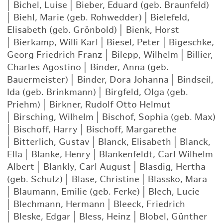
|
Bichel, Luise
|
Bieber, Eduard (geb. Braunfeld)
|
Biehl, Marie (geb. Rohwedder)
|
Bielefeld,
Elisabeth (geb. Grönbold)
|
Bienk, Horst
|
Bierkamp, Willi Karl
|
Biesel, Peter
|
Bigeschke,
Georg Friedrich Franz
|
Bilepp, Wilhelm
|
Billier,
Charles Agostino
|
Binder, Anna (geb.
Bauermeister)
|
Binder, Dora Johanna
|
Bindseil,
Ida (geb. Brinkmann)
|
Birgfeld, Olga (geb.
Priehm)
|
Birkner, Rudolf Otto Helmut
|
Birsching, Wilhelm
|
Bischof, Sophia (geb. Max)
|
Bischoff, Harry
|
Bischoff, Margarethe
|
Bitterlich, Gustav
|
Blanck, Elisabeth
|
Blanck,
Ella
|
Blanke, Henry
|
Blankenfeldt, Carl Wilhelm
Albert
|
Blankly, Carl August
|
Blasdig, Hertha
(geb. Schulz)
|
Blase, Christine
|
Blassko, Mara
|
Blaumann, Emilie (geb. Ferke)
|
Blech, Lucie
|
Blechmann, Hermann
|
Bleeck, Friedrich
|
Bleske, Edgar
|
Bless, Heinz
|
Blobel, Günther