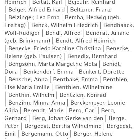
Heinrich
|
Beitat, Karl
|
Bejeuhr, Reinhard
|
Belger, Alfred Erhard
|
Beltzner, Franz
|
Belzinger, Lea Erna
|
Bemba, Hedwig (geb.
Freitag)
|
Benck, Wilhelm Friedrich
|
Bendhaack,
Wolf-Rüdiger
|
Bendl, Alfred
|
Bendrat, Juliane
(geb. Brinkmann)
|
Bendt, Alfred Heinrich
|
Benecke, Frieda Karoline Christina
|
Benecke,
Helene (geb. Paulsen)
|
Benedix, Bernhard
|
Bengsohn, Marta Margethe Meta
|
Benidt,
Dora
|
Benkendorf, Emma
|
Benkert, Dorette
|
Bensche, Anna
|
Benthake, Emma
|
Benthien,
Else Maria Emilie
|
Benthien, Wilhelmine
|
Benthin, Wilhelm
|
Bentzien, Konrad
|
Benzihn, Minna Anna
|
Berckemeyer, Leonie
Alida
|
Berendt, Marie
|
Berg, Carl
|
Berg,
Gerhard
|
Berg, Johan Gerke van den
|
Berge,
Peter
|
Bergeest, Bertha Wilhelmine
|
Bergeest,
Emil
|
Bergemann, Otto
|
Berger, Helene