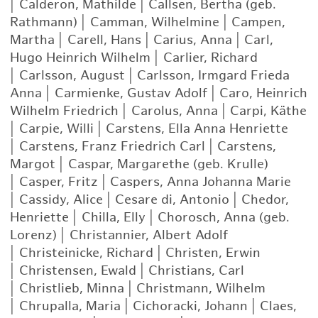
|
Calderon, Mathilde
|
Callsen, Bertha (geb.
Rathmann)
|
Camman, Wilhelmine
|
Campen,
Martha
|
Carell, Hans
|
Carius, Anna
|
Carl,
Hugo Heinrich Wilhelm
|
Carlier, Richard
|
Carlsson, August
|
Carlsson, Irmgard Frieda
Anna
|
Carmienke, Gustav Adolf
|
Caro, Heinrich
Wilhelm Friedrich
|
Carolus, Anna
|
Carpi, Käthe
|
Carpie, Willi
|
Carstens, Ella Anna Henriette
|
Carstens, Franz Friedrich Carl
|
Carstens,
Margot
|
Caspar, Margarethe (geb. Krulle)
|
Casper, Fritz
|
Caspers, Anna Johanna Marie
|
Cassidy, Alice
|
Cesare di, Antonio
|
Chedor,
Henriette
|
Chilla, Elly
|
Chorosch, Anna (geb.
Lorenz)
|
Christannier, Albert Adolf
|
Christeinicke, Richard
|
Christen, Erwin
|
Christensen, Ewald
|
Christians, Carl
|
Christlieb, Minna
|
Christmann, Wilhelm
|
Chrupalla, Maria
|
Cichoracki, Johann
|
Claes,