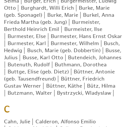
Selma
|
Bürger, Erich
|
Bürgermeister, Ludwig
Otto
|
Burghardt, Willi Erich
|
Burke, Marie
(geb. Sponagel)
|
Burke, Marie
|
Burkel, Anna
Frieda Martha (geb. Jung)
|
Burmeister,
Berthold Heinrich Emil
|
Burmeister, Ilse
|
Burmester, Else
|
Burmester, Hans Ernst Oskar
|
Burmester, Karl
|
Burmester, Wilhelm
|
Busch,
Hedwig
|
Busch, Marie (geb. Dobbertin)
|
Busse,
Julius
|
Busse, Karl Otto
|
Butendeich, Johannes
|
Butenuth, Rudolf
|
Buthmann, Dorothea
|
Buttge, Elise (geb. Dietz)
|
Büttner, Antonie
(geb. Tausendfreund)
|
Büttner, Friedrich
Gustav Werner
|
Büttner, Käthe
|
Bütz, Hilma
|
Butzmann, Walter
|
Bystrzycki, Wladyslaw
|
C
Cahn, Julie
|
Calderon, Alfonso Emilio