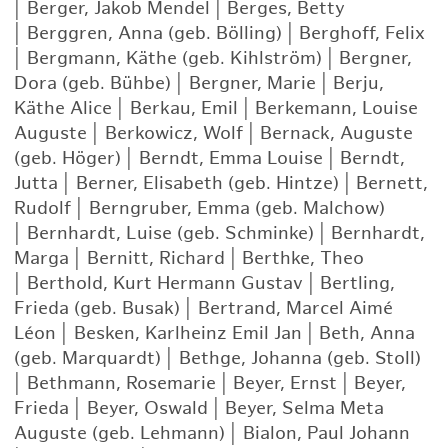
|
Berger, Jakob Mendel
|
Berges, Betty
|
Berggren, Anna (geb. Bölling)
|
Berghoff, Felix
|
Bergmann, Käthe (geb. Kihlström)
|
Bergner,
Dora (geb. Bühbe)
|
Bergner, Marie
|
Berju,
Käthe Alice
|
Berkau, Emil
|
Berkemann, Louise
Auguste
|
Berkowicz, Wolf
|
Bernack, Auguste
(geb. Höger)
|
Berndt, Emma Louise
|
Berndt,
Jutta
|
Berner, Elisabeth (geb. Hintze)
|
Bernett,
Rudolf
|
Berngruber, Emma (geb. Malchow)
|
Bernhardt, Luise (geb. Schminke)
|
Bernhardt,
Marga
|
Bernitt, Richard
|
Berthke, Theo
|
Berthold, Kurt Hermann Gustav
|
Bertling,
Frieda (geb. Busak)
|
Bertrand, Marcel Aimé
Léon
|
Besken, Karlheinz Emil Jan
|
Beth, Anna
(geb. Marquardt)
|
Bethge, Johanna (geb. Stoll)
|
Bethmann, Rosemarie
|
Beyer, Ernst
|
Beyer,
Frieda
|
Beyer, Oswald
|
Beyer, Selma Meta
Auguste (geb. Lehmann)
|
Bialon, Paul Johann