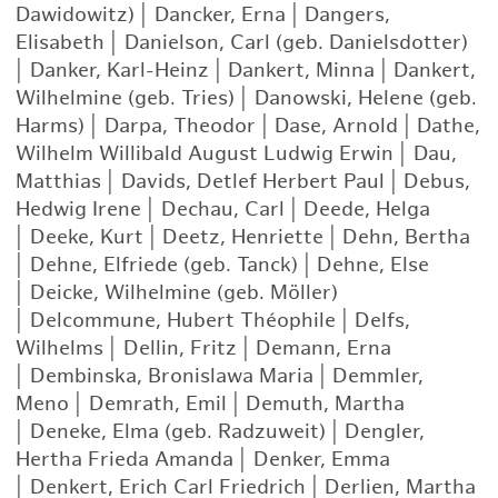
Dawidowitz)
|
Dancker, Erna
|
Dangers,
Elisabeth
|
Danielson, Carl (geb. Danielsdotter)
|
Danker, Karl-Heinz
|
Dankert, Minna
|
Dankert,
Wilhelmine (geb. Tries)
|
Danowski, Helene (geb.
Harms)
|
Darpa, Theodor
|
Dase, Arnold
|
Dathe,
Wilhelm Willibald August Ludwig Erwin
|
Dau,
Matthias
|
Davids, Detlef Herbert Paul
|
Debus,
Hedwig Irene
|
Dechau, Carl
|
Deede, Helga
|
Deeke, Kurt
|
Deetz, Henriette
|
Dehn, Bertha
|
Dehne, Elfriede (geb. Tanck)
|
Dehne, Else
|
Deicke, Wilhelmine (geb. Möller)
|
Delcommune, Hubert Théophile
|
Delfs,
Wilhelms
|
Dellin, Fritz
|
Demann, Erna
|
Dembinska, Bronislawa Maria
|
Demmler,
Meno
|
Demrath, Emil
|
Demuth, Martha
|
Deneke, Elma (geb. Radzuweit)
|
Dengler,
Hertha Frieda Amanda
|
Denker, Emma
|
Denkert, Erich Carl Friedrich
|
Derlien, Martha