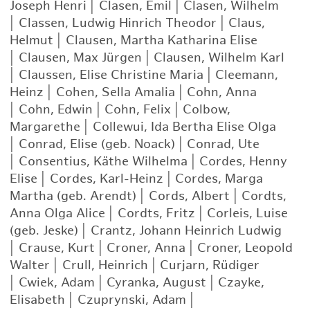
Joseph Henri
|
Clasen, Emil
|
Clasen, Wilhelm
|
Classen, Ludwig Hinrich Theodor
|
Claus,
Helmut
|
Clausen, Martha Katharina Elise
|
Clausen, Max Jürgen
|
Clausen, Wilhelm Karl
|
Claussen, Elise Christine Maria
|
Cleemann,
Heinz
|
Cohen, Sella Amalia
|
Cohn, Anna
|
Cohn, Edwin
|
Cohn, Felix
|
Colbow,
Margarethe
|
Collewui, Ida Bertha Elise Olga
|
Conrad, Elise (geb. Noack)
|
Conrad, Ute
|
Consentius, Käthe Wilhelma
|
Cordes, Henny
Elise
|
Cordes, Karl-Heinz
|
Cordes, Marga
Martha (geb. Arendt)
|
Cords, Albert
|
Cordts,
Anna Olga Alice
|
Cordts, Fritz
|
Corleis, Luise
(geb. Jeske)
|
Crantz, Johann Heinrich Ludwig
|
Crause, Kurt
|
Croner, Anna
|
Croner, Leopold
Walter
|
Crull, Heinrich
|
Curjarn, Rüdiger
|
Cwiek, Adam
|
Cyranka, August
|
Czayke,
Elisabeth
|
Czuprynski, Adam
|