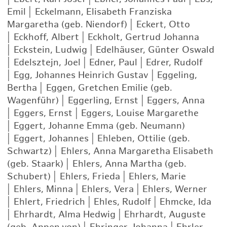
Emil
|
Eckelmann, Elisabeth Franziska
Margaretha (geb. Niendorf)
|
Eckert, Otto
|
Eckhoff, Albert
|
Eckholt, Gertrud Johanna
|
Eckstein, Ludwig
|
Edelhäuser, Günter Oswald
|
Edelsztejn, Joel
|
Edner, Paul
|
Edrer, Rudolf
|
Egg, Johannes Heinrich Gustav
|
Eggeling,
Bertha
|
Eggen, Gretchen Emilie (geb.
Wagenführ)
|
Eggerling, Ernst
|
Eggers, Anna
|
Eggers, Ernst
|
Eggers, Louise Margarethe
|
Eggert, Johanne Emma (geb. Neumann)
|
Eggert, Johannes
|
Ehleben, Ottilie (geb.
Schwartz)
|
Ehlers, Anna Margaretha Elisabeth
(geb. Staark)
|
Ehlers, Anna Martha (geb.
Schubert)
|
Ehlers, Frieda
|
Ehlers, Marie
|
Ehlers, Minna
|
Ehlers, Vera
|
Ehlers, Werner
|
Ehlert, Friedrich
|
Ehles, Rudolf
|
Ehmcke, Ida
|
Ehrhardt, Alma Hedwig
|
Ehrhardt, Auguste