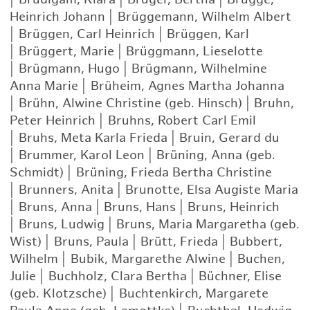
Heinrich Johann
|
Brüggemann, Wilhelm Albert
|
Brüggen, Carl Heinrich
|
Brüggen, Karl
|
Brüggert, Marie
|
Brüggmann, Lieselotte
|
Brügmann, Hugo
|
Brügmann, Wilhelmine
Anna Marie
|
Brüheim, Agnes Martha Johanna
|
Brühn, Alwine Christine (geb. Hinsch)
|
Bruhn,
Peter Heinrich
|
Bruhns, Robert Carl Emil
|
Bruhs, Meta Karla Frieda
|
Bruin, Gerard du
|
Brummer, Karol Leon
|
Brüning, Anna (geb.
Schmidt)
|
Brüning, Frieda Bertha Christine
|
Brunners, Anita
|
Brunotte, Elsa Augiste Maria
|
Bruns, Anna
|
Bruns, Hans
|
Bruns, Heinrich
|
Bruns, Ludwig
|
Bruns, Maria Margaretha (geb.
Wist)
|
Bruns, Paula
|
Brütt, Frieda
|
Bubbert,
Wilhelm
|
Bubik, Margarethe Alwine
|
Buchen,
Julie
|
Buchholz, Clara Bertha
|
Büchner, Elise
(geb. Klotzsche)
|
Buchtenkirch, Margarete