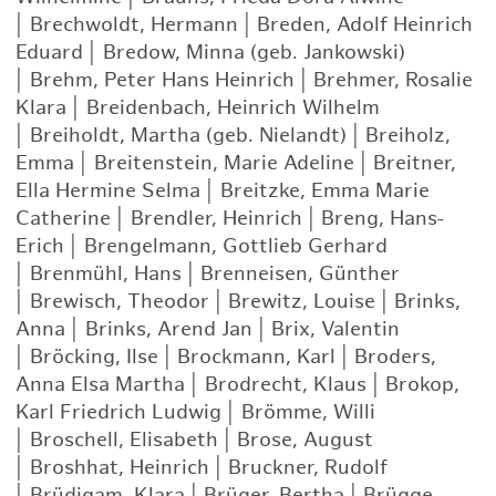
|
Brechwoldt, Hermann
|
Breden, Adolf Heinrich
Eduard
|
Bredow, Minna (geb. Jankowski)
|
Brehm, Peter Hans Heinrich
|
Brehmer, Rosalie
Klara
|
Breidenbach, Heinrich Wilhelm
|
Breiholdt, Martha (geb. Nielandt)
|
Breiholz,
Emma
|
Breitenstein, Marie Adeline
|
Breitner,
Ella Hermine Selma
|
Breitzke, Emma Marie
Catherine
|
Brendler, Heinrich
|
Breng, Hans-
Erich
|
Brengelmann, Gottlieb Gerhard
|
Brenmühl, Hans
|
Brenneisen, Günther
|
Brewisch, Theodor
|
Brewitz, Louise
|
Brinks,
Anna
|
Brinks, Arend Jan
|
Brix, Valentin
|
Bröcking, Ilse
|
Brockmann, Karl
|
Broders,
Anna Elsa Martha
|
Brodrecht, Klaus
|
Brokop,
Karl Friedrich Ludwig
|
Brömme, Willi
|
Broschell, Elisabeth
|
Brose, August
|
Broshhat, Heinrich
|
Bruckner, Rudolf
|
Brüdigam, Klara
|
Brüger, Bertha
|
Brügge,