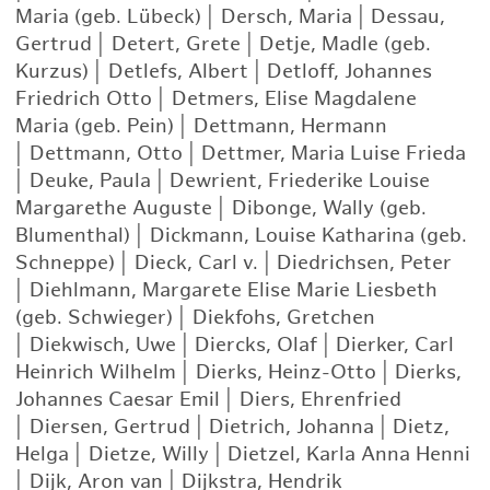
Maria (geb. Lübeck)
|
Dersch, Maria
|
Dessau,
Gertrud
|
Detert, Grete
|
Detje, Madle (geb.
Kurzus)
|
Detlefs, Albert
|
Detloff, Johannes
Friedrich Otto
|
Detmers, Elise Magdalene
Maria (geb. Pein)
|
Dettmann, Hermann
|
Dettmann, Otto
|
Dettmer, Maria Luise Frieda
|
Deuke, Paula
|
Dewrient, Friederike Louise
Margarethe Auguste
|
Dibonge, Wally (geb.
Blumenthal)
|
Dickmann, Louise Katharina (geb.
Schneppe)
|
Dieck, Carl v.
|
Diedrichsen, Peter
|
Diehlmann, Margarete Elise Marie Liesbeth
(geb. Schwieger)
|
Diekfohs, Gretchen
|
Diekwisch, Uwe
|
Diercks, Olaf
|
Dierker, Carl
Heinrich Wilhelm
|
Dierks, Heinz-Otto
|
Dierks,
Johannes Caesar Emil
|
Diers, Ehrenfried
|
Diersen, Gertrud
|
Dietrich, Johanna
|
Dietz,
Helga
|
Dietze, Willy
|
Dietzel, Karla Anna Henni
|
Dijk, Aron van
|
Dijkstra, Hendrik