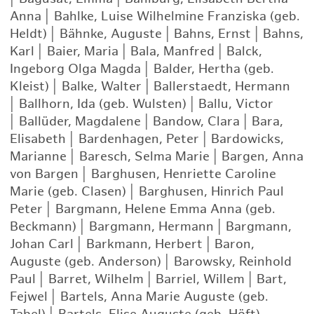
Anna
|
Bahlke, Luise Wilhelmine Franziska (geb.
Heldt)
|
Bähnke, Auguste
|
Bahns, Ernst
|
Bahns,
Karl
|
Baier, Maria
|
Bala, Manfred
|
Balck,
Ingeborg Olga Magda
|
Balder, Hertha (geb.
Kleist)
|
Balke, Walter
|
Ballerstaedt, Hermann
|
Ballhorn, Ida (geb. Wulsten)
|
Ballu, Victor
|
Ballüder, Magdalene
|
Bandow, Clara
|
Bara,
Elisabeth
|
Bardenhagen, Peter
|
Bardowicks,
Marianne
|
Baresch, Selma Marie
|
Bargen, Anna
von Bargen
|
Barghusen, Henriette Caroline
Marie (geb. Clasen)
|
Barghusen, Hinrich Paul
Peter
|
Bargmann, Helene Emma Anna (geb.
Beckmann)
|
Bargmann, Hermann
|
Bargmann,
Johan Carl
|
Barkmann, Herbert
|
Baron,
Auguste (geb. Anderson)
|
Barowsky, Reinhold
Paul
|
Barret, Wilhelm
|
Barriel, Willem
|
Bart,
Fejwel
|
Bartels, Anna Marie Auguste (geb.