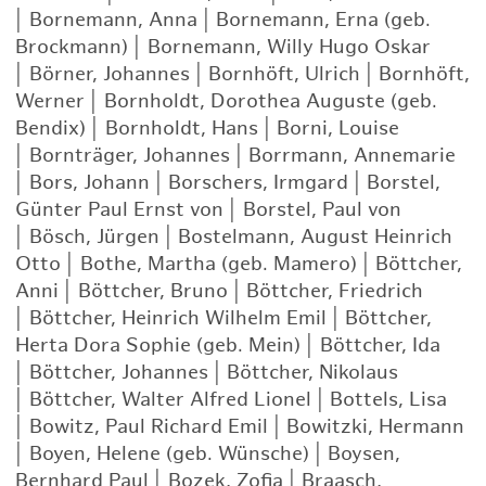
|
Bornemann, Anna
|
Bornemann, Erna (geb.
Brockmann)
|
Bornemann, Willy Hugo Oskar
|
Börner, Johannes
|
Bornhöft, Ulrich
|
Bornhöft,
Werner
|
Bornholdt, Dorothea Auguste (geb.
Bendix)
|
Bornholdt, Hans
|
Borni, Louise
|
Bornträger, Johannes
|
Borrmann, Annemarie
|
Bors, Johann
|
Borschers, Irmgard
|
Borstel,
Günter Paul Ernst von
|
Borstel, Paul von
|
Bösch, Jürgen
|
Bostelmann, August Heinrich
Otto
|
Bothe, Martha (geb. Mamero)
|
Böttcher,
Anni
|
Böttcher, Bruno
|
Böttcher, Friedrich
|
Böttcher, Heinrich Wilhelm Emil
|
Böttcher,
Herta Dora Sophie (geb. Mein)
|
Böttcher, Ida
|
Böttcher, Johannes
|
Böttcher, Nikolaus
|
Böttcher, Walter Alfred Lionel
|
Bottels, Lisa
|
Bowitz, Paul Richard Emil
|
Bowitzki, Hermann
|
Boyen, Helene (geb. Wünsche)
|
Boysen,
Bernhard Paul
|
Bozek, Zofia
|
Braasch,