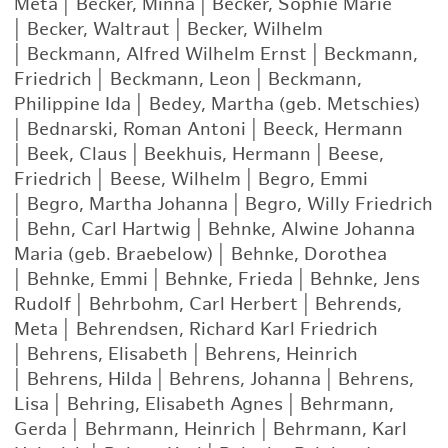
Meta
|
Becker, Minna
|
Becker, Sophie Marie
|
Becker, Waltraut
|
Becker, Wilhelm
|
Beckmann, Alfred Wilhelm Ernst
|
Beckmann,
Friedrich
|
Beckmann, Leon
|
Beckmann,
Philippine Ida
|
Bedey, Martha (geb. Metschies)
|
Bednarski, Roman Antoni
|
Beeck, Hermann
|
Beek, Claus
|
Beekhuis, Hermann
|
Beese,
Friedrich
|
Beese, Wilhelm
|
Begro, Emmi
|
Begro, Martha Johanna
|
Begro, Willy Friedrich
|
Behn, Carl Hartwig
|
Behnke, Alwine Johanna
Maria (geb. Braebelow)
|
Behnke, Dorothea
|
Behnke, Emmi
|
Behnke, Frieda
|
Behnke, Jens
Rudolf
|
Behrbohm, Carl Herbert
|
Behrends,
Meta
|
Behrendsen, Richard Karl Friedrich
|
Behrens, Elisabeth
|
Behrens, Heinrich
|
Behrens, Hilda
|
Behrens, Johanna
|
Behrens,
Lisa
|
Behring, Elisabeth Agnes
|
Behrmann,
Gerda
|
Behrmann, Heinrich
|
Behrmann, Karl