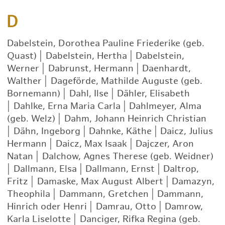
D
Dabelstein, Dorothea Pauline Friederike (geb.
Quast)
|
Dabelstein, Hertha
|
Dabelstein,
Werner
|
Dabrunst, Hermann
|
Daenhardt,
Walther
|
Dageförde, Mathilde Auguste (geb.
Bornemann)
|
Dahl, Ilse
|
Dähler, Elisabeth
|
Dahlke, Erna Maria Carla
|
Dahlmeyer, Alma
(geb. Welz)
|
Dahm, Johann Heinrich Christian
|
Dähn, Ingeborg
|
Dahnke, Käthe
|
Daicz, Julius
Hermann
|
Daicz, Max Isaak
|
Dajczer, Aron
Natan
|
Dalchow, Agnes Therese (geb. Weidner)
|
Dallmann, Elsa
|
Dallmann, Ernst
|
Daltrop,
Fritz
|
Damaske, Max August Albert
|
Damazyn,
Theophila
|
Dammann, Gretchen
|
Dammann,
Hinrich oder Henri
|
Damrau, Otto
|
Damrow,
Karla Liselotte
|
Danciger, Rifka Regina (geb.