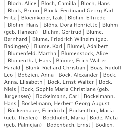
|
Bloch, Alice
|
Bloch, Camilla
|
Bloch, Hans
|
Block, Bruno
|
Block, Ferdinand Georg Karl
Fritz
|
Bloemkoper, Izak
|
Blohm, Elfriede
|
Blohm, Hans
|
Blöhs, Dora Henriette
|
Bluhm
(geb. Hansen)
|
Bluhm, Gertrud
|
Blume,
Bernhard
|
Blume, Friedrich Wilhelm (geb.
Badingen)
|
Blume, Karl
|
Blümel, Adalbert
|
Blumenfeld, Martha
|
Blumenstock, Alice
|
Blumenthal, Hans
|
Blümer, Erich Walter
Harald
|
Blunk, Richard Christian
|
Boas, Rudolf
Leo
|
Bobzien, Anna
|
Bock, Alexander
|
Bock,
Anna, Elisabeth
|
Bock, Ernst Walter
|
Bock,
Niels
|
Bock, Sophie Maria Christiane (geb.
Jürgensen)
|
Bockelmann, Carl
|
Bockelmann,
Hans
|
Bockelmann, Herbert Georg August
|
Böckenhauer, Friedrich
|
Bockenthin, Maria
(geb. Theilen)
|
Bockholdt, Maria
|
Bode, Meta
(geb. Palmejan)
|
Bodenbach, Ernst
|
Bodien,