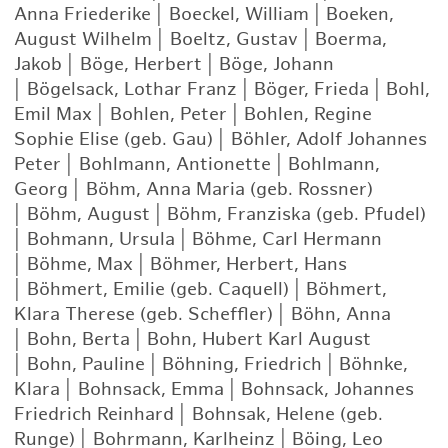
Anna Friederike
|
Boeckel, William
|
Boeken,
August Wilhelm
|
Boeltz, Gustav
|
Boerma,
Jakob
|
Böge, Herbert
|
Böge, Johann
|
Bögelsack, Lothar Franz
|
Böger, Frieda
|
Bohl,
Emil Max
|
Bohlen, Peter
|
Bohlen, Regine
Sophie Elise (geb. Gau)
|
Böhler, Adolf Johannes
Peter
|
Bohlmann, Antionette
|
Bohlmann,
Georg
|
Böhm, Anna Maria (geb. Rossner)
|
Böhm, August
|
Böhm, Franziska (geb. Pfudel)
|
Bohmann, Ursula
|
Böhme, Carl Hermann
|
Böhme, Max
|
Böhmer, Herbert, Hans
|
Böhmert, Emilie (geb. Caquell)
|
Böhmert,
Klara Therese (geb. Scheffler)
|
Böhn, Anna
|
Bohn, Berta
|
Bohn, Hubert Karl August
|
Bohn, Pauline
|
Böhning, Friedrich
|
Böhnke,
Klara
|
Bohnsack, Emma
|
Bohnsack, Johannes
Friedrich Reinhard
|
Bohnsak, Helene (geb.
Runge)
|
Bohrmann, Karlheinz
|
Böing, Leo