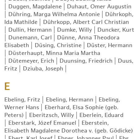
|
Duggen, Magdalene
|
Duhaut, Omer Augustin
|
Dühring, Marga Wilhelma Antonie
|
Dührkoph,
Ida Mathilde
|
Dührkopp, Albert Carl Christian
|
Dullin, Hermann
|
Dumke, Willy
|
Duncker, Kurt
|
Dunemann, Carl
|
Dünne, Anna Theodora
Elisabeth
|
Düsing, Christine
|
Düster, Hermann
|
Düsterhaupt, Minna Maria Martha
|
Dütemeyer, Erich
|
Duunsing, Friedrich
|
Duus,
Fritz
|
Dziuba, Joseph
|
E
Ebeling, Fritz
|
Ebeling, Hermann
|
Ebeling,
Werner Hans
|
Eberhard, Elsa Sophie (geb.
Peters)
|
Eberitzsch, Willy
|
Eberlein, Eduard
|
Eberstark, Józef Emanuel
|
Eberstein,
Elisabeth Magdalene Dorothea v. (geb. Gödicke)
|
Ebert, Karl Josef
|
Ebner, Johannes Paul
|
Ebs,