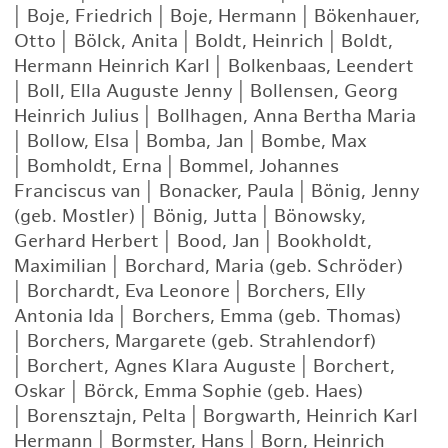
|
Boje, Friedrich
|
Boje, Hermann
|
Bökenhauer,
Otto
|
Bölck, Anita
|
Boldt, Heinrich
|
Boldt,
Hermann Heinrich Karl
|
Bolkenbaas, Leendert
|
Boll, Ella Auguste Jenny
|
Bollensen, Georg
Heinrich Julius
|
Bollhagen, Anna Bertha Maria
|
Bollow, Elsa
|
Bomba, Jan
|
Bombe, Max
|
Bomholdt, Erna
|
Bommel, Johannes
Franciscus van
|
Bonacker, Paula
|
Bönig, Jenny
(geb. Mostler)
|
Bönig, Jutta
|
Bönowsky,
Gerhard Herbert
|
Bood, Jan
|
Bookholdt,
Maximilian
|
Borchard, Maria (geb. Schröder)
|
Borchardt, Eva Leonore
|
Borchers, Elly
Antonia Ida
|
Borchers, Emma (geb. Thomas)
|
Borchers, Margarete (geb. Strahlendorf)
|
Borchert, Agnes Klara Auguste
|
Borchert,
Oskar
|
Börck, Emma Sophie (geb. Haes)
|
Borensztajn, Pelta
|
Borgwarth, Heinrich Karl
Hermann
|
Bormster, Hans
|
Born, Heinrich