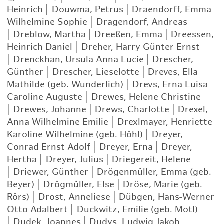
Heinrich
|
Douwma, Petrus
|
Draendorff, Emma
Wilhelmine Sophie
|
Dragendorf, Andreas
|
Dreblow, Martha
|
Dreeßen, Emma
|
Dreessen,
Heinrich Daniel
|
Dreher, Harry Günter Ernst
|
Drenckhan, Ursula Anna Lucie
|
Drescher,
Günther
|
Drescher, Lieselotte
|
Dreves, Ella
Mathilde (geb. Wunderlich)
|
Drevs, Erna Luisa
Caroline Auguste
|
Drewes, Helene Christine
|
Drewes, Johanne
|
Drews, Charlotte
|
Drexel,
Anna Wilhelmine Emilie
|
Drexlmayer, Henriette
Karoline Wilhelmine (geb. Höhl)
|
Dreyer,
Conrad Ernst Adolf
|
Dreyer, Erna
|
Dreyer,
Hertha
|
Dreyer, Julius
|
Driegereit, Helene
|
Driewer, Günther
|
Drögenmüller, Emma (geb.
Beyer)
|
Drögmüller, Else
|
Dröse, Marie (geb.
Rörs)
|
Drost, Anneliese
|
Dübgen, Hans-Werner
Otto Adalbert
|
Duckwitz, Emilie (geb. Motl)
|
Dudek, Joannes
|
Dudys, Ludwig Jakob