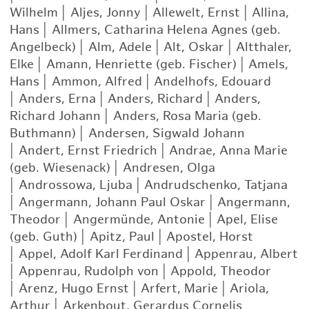
Wilhelm
|
Aljes, Jonny
|
Allewelt, Ernst
|
Allina,
Hans
|
Allmers, Catharina Helena Agnes (geb.
Angelbeck)
|
Alm, Adele
|
Alt, Oskar
|
Altthaler,
Elke
|
Amann, Henriette (geb. Fischer)
|
Amels,
Hans
|
Ammon, Alfred
|
Andelhofs, Edouard
|
Anders, Erna
|
Anders, Richard
|
Anders,
Richard Johann
|
Anders, Rosa Maria (geb.
Buthmann)
|
Andersen, Sigwald Johann
|
Andert, Ernst Friedrich
|
Andrae, Anna Marie
(geb. Wiesenack)
|
Andresen, Olga
|
Androssowa, Ljuba
|
Andrudschenko, Tatjana
|
Angermann, Johann Paul Oskar
|
Angermann,
Theodor
|
Angermünde, Antonie
|
Apel, Elise
(geb. Guth)
|
Apitz, Paul
|
Apostel, Horst
|
Appel, Adolf Karl Ferdinand
|
Appenrau, Albert
|
Appenrau, Rudolph von
|
Appold, Theodor
|
Arenz, Hugo Ernst
|
Arfert, Marie
|
Ariola,
Arthur
|
Arkenbout, Gerardus Cornelis