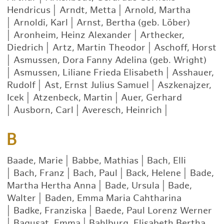
Hendricus
|
Arndt, Metta
|
Arnold, Martha
|
Arnoldi, Karl
|
Arnst, Bertha (geb. Löber)
|
Aronheim, Heinz Alexander
|
Arthecker,
Diedrich
|
Artz, Martin Theodor
|
Aschoff, Horst
|
Asmussen, Dora Fanny Adelina (geb. Wright)
|
Asmussen, Liliane Frieda Elisabeth
|
Asshauer,
Rudolf
|
Ast, Ernst Julius Samuel
|
Aszkenajzer,
Icek
|
Atzenbeck, Martin
|
Auer, Gerhard
|
Ausborn, Carl
|
Averesch, Heinrich
|
B
Baade, Marie
|
Babbe, Mathias
|
Bach, Elli
|
Bach, Franz
|
Bach, Paul
|
Back, Helene
|
Bade,
Martha Hertha Anna
|
Bade, Ursula
|
Bade,
Walter
|
Baden, Emma Maria Cahtharina
|
Badke, Franziska
|
Baede, Paul Lorenz Werner
|
Bagusat, Emma
|
Bahlburg, Elisabeth Bertha