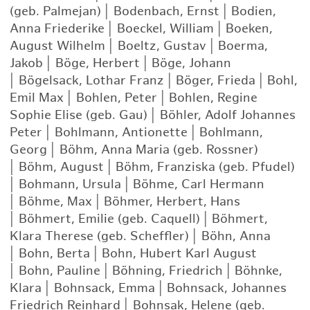
(geb. Palmejan)
|
Bodenbach, Ernst
|
Bodien,
Anna Friederike
|
Boeckel, William
|
Boeken,
August Wilhelm
|
Boeltz, Gustav
|
Boerma,
Jakob
|
Böge, Herbert
|
Böge, Johann
|
Bögelsack, Lothar Franz
|
Böger, Frieda
|
Bohl,
Emil Max
|
Bohlen, Peter
|
Bohlen, Regine
Sophie Elise (geb. Gau)
|
Böhler, Adolf Johannes
Peter
|
Bohlmann, Antionette
|
Bohlmann,
Georg
|
Böhm, Anna Maria (geb. Rossner)
|
Böhm, August
|
Böhm, Franziska (geb. Pfudel)
|
Bohmann, Ursula
|
Böhme, Carl Hermann
|
Böhme, Max
|
Böhmer, Herbert, Hans
|
Böhmert, Emilie (geb. Caquell)
|
Böhmert,
Klara Therese (geb. Scheffler)
|
Böhn, Anna
|
Bohn, Berta
|
Bohn, Hubert Karl August
|
Bohn, Pauline
|
Böhning, Friedrich
|
Böhnke,
Klara
|
Bohnsack, Emma
|
Bohnsack, Johannes
Friedrich Reinhard
|
Bohnsak, Helene (geb.