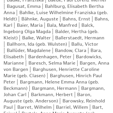
|
Badke, Franziska
|
Baede, Paul Lorenz Werner
|
Bagusat, Emma
|
Bahlburg, Elisabeth Bertha
Anna
|
Bahlke, Luise Wilhelmine Franziska (geb.
Heldt)
|
Bähnke, Auguste
|
Bahns, Ernst
|
Bahns,
Karl
|
Baier, Maria
|
Bala, Manfred
|
Balck,
Ingeborg Olga Magda
|
Balder, Hertha (geb.
Kleist)
|
Balke, Walter
|
Ballerstaedt, Hermann
|
Ballhorn, Ida (geb. Wulsten)
|
Ballu, Victor
|
Ballüder, Magdalene
|
Bandow, Clara
|
Bara,
Elisabeth
|
Bardenhagen, Peter
|
Bardowicks,
Marianne
|
Baresch, Selma Marie
|
Bargen, Anna
von Bargen
|
Barghusen, Henriette Caroline
Marie (geb. Clasen)
|
Barghusen, Hinrich Paul
Peter
|
Bargmann, Helene Emma Anna (geb.
Beckmann)
|
Bargmann, Hermann
|
Bargmann,
Johan Carl
|
Barkmann, Herbert
|
Baron,
Auguste (geb. Anderson)
|
Barowsky, Reinhold
Paul
|
Barret, Wilhelm
|
Barriel, Willem
|
Bart,