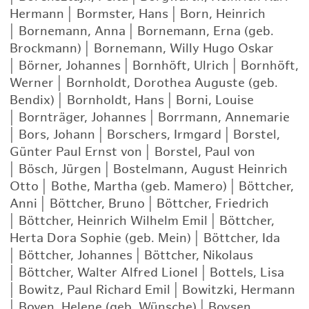
Hermann
|
Bormster, Hans
|
Born, Heinrich
|
Bornemann, Anna
|
Bornemann, Erna (geb.
Brockmann)
|
Bornemann, Willy Hugo Oskar
|
Börner, Johannes
|
Bornhöft, Ulrich
|
Bornhöft,
Werner
|
Bornholdt, Dorothea Auguste (geb.
Bendix)
|
Bornholdt, Hans
|
Borni, Louise
|
Bornträger, Johannes
|
Borrmann, Annemarie
|
Bors, Johann
|
Borschers, Irmgard
|
Borstel,
Günter Paul Ernst von
|
Borstel, Paul von
|
Bösch, Jürgen
|
Bostelmann, August Heinrich
Otto
|
Bothe, Martha (geb. Mamero)
|
Böttcher,
Anni
|
Böttcher, Bruno
|
Böttcher, Friedrich
|
Böttcher, Heinrich Wilhelm Emil
|
Böttcher,
Herta Dora Sophie (geb. Mein)
|
Böttcher, Ida
|
Böttcher, Johannes
|
Böttcher, Nikolaus
|
Böttcher, Walter Alfred Lionel
|
Bottels, Lisa
|
Bowitz, Paul Richard Emil
|
Bowitzki, Hermann
|
Boyen, Helene (geb. Wünsche)
|
Boysen,