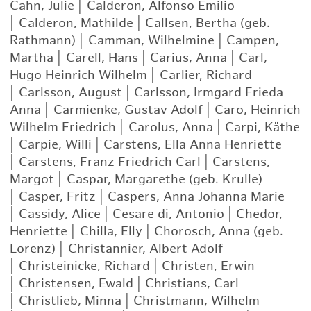
Cahn, Julie
|
Calderon, Alfonso Emilio
|
Calderon, Mathilde
|
Callsen, Bertha (geb.
Rathmann)
|
Camman, Wilhelmine
|
Campen,
Martha
|
Carell, Hans
|
Carius, Anna
|
Carl,
Hugo Heinrich Wilhelm
|
Carlier, Richard
|
Carlsson, August
|
Carlsson, Irmgard Frieda
Anna
|
Carmienke, Gustav Adolf
|
Caro, Heinrich
Wilhelm Friedrich
|
Carolus, Anna
|
Carpi, Käthe
|
Carpie, Willi
|
Carstens, Ella Anna Henriette
|
Carstens, Franz Friedrich Carl
|
Carstens,
Margot
|
Caspar, Margarethe (geb. Krulle)
|
Casper, Fritz
|
Caspers, Anna Johanna Marie
|
Cassidy, Alice
|
Cesare di, Antonio
|
Chedor,
Henriette
|
Chilla, Elly
|
Chorosch, Anna (geb.
Lorenz)
|
Christannier, Albert Adolf
|
Christeinicke, Richard
|
Christen, Erwin
|
Christensen, Ewald
|
Christians, Carl
|
Christlieb, Minna
|
Christmann, Wilhelm