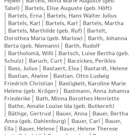
Fejwel
|
Bartels, Anna Marie Auguste (geb.
Tabel)
|
Bartels, Elise Auguste (geb. Höft)
|
Bartels, Erna
|
Bartels, Hans Walter Julius
|
Bartels, Karl
|
Bartels, Karl
|
Bartels, Martha
|
Bartels, Marthilde (geb. Ruf)
|
Bartelt,
Dorothea Maria (geb. Marlow)
|
Barth, Johanna
Berta (geb. Niemann)
|
Barth, Rudolf
|
Bartholomä, Willi
|
Bartsch, Luise Bertha (geb.
Schulz)
|
Baruch, Curt
|
Barzickes, Perikles
|
Bass, Julius
|
Bastaert, Elsa
|
Bastardt, Helene
|
Bastian, Alwine
|
Bastian, Otto Ludwig
Friedrich Christian
|
Bastigkeit, Karoline Marie
Helene (geb. Kröger)
|
Bastmann, Anna Johanna
Friederike
|
Bath, Minna Borothes Henriette
|
Bathe, Amalie Louise Ida (geb. Butkereit)
|
Bäthge, Gertrud
|
Bauer, Anna
|
Bauer, Bertha
Anna (geb. Dahlenburg)
|
Bauer, Carl
|
Bauer,
Ella
|
Bauer, Helene
|
Bauer, Helene Therese