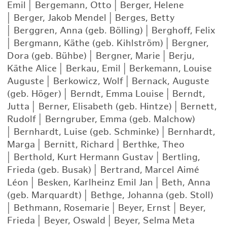
Emil
|
Bergemann, Otto
|
Berger, Helene
|
Berger, Jakob Mendel
|
Berges, Betty
|
Berggren, Anna (geb. Bölling)
|
Berghoff, Felix
|
Bergmann, Käthe (geb. Kihlström)
|
Bergner,
Dora (geb. Bühbe)
|
Bergner, Marie
|
Berju,
Käthe Alice
|
Berkau, Emil
|
Berkemann, Louise
Auguste
|
Berkowicz, Wolf
|
Bernack, Auguste
(geb. Höger)
|
Berndt, Emma Louise
|
Berndt,
Jutta
|
Berner, Elisabeth (geb. Hintze)
|
Bernett,
Rudolf
|
Berngruber, Emma (geb. Malchow)
|
Bernhardt, Luise (geb. Schminke)
|
Bernhardt,
Marga
|
Bernitt, Richard
|
Berthke, Theo
|
Berthold, Kurt Hermann Gustav
|
Bertling,
Frieda (geb. Busak)
|
Bertrand, Marcel Aimé
Léon
|
Besken, Karlheinz Emil Jan
|
Beth, Anna
(geb. Marquardt)
|
Bethge, Johanna (geb. Stoll)
|
Bethmann, Rosemarie
|
Beyer, Ernst
|
Beyer,
Frieda
|
Beyer, Oswald
|
Beyer, Selma Meta