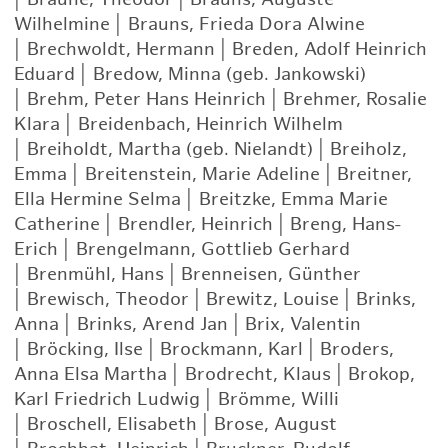
Wilhelmine
|
Brauns, Frieda Dora Alwine
|
Brechwoldt, Hermann
|
Breden, Adolf Heinrich
Eduard
|
Bredow, Minna (geb. Jankowski)
|
Brehm, Peter Hans Heinrich
|
Brehmer, Rosalie
Klara
|
Breidenbach, Heinrich Wilhelm
|
Breiholdt, Martha (geb. Nielandt)
|
Breiholz,
Emma
|
Breitenstein, Marie Adeline
|
Breitner,
Ella Hermine Selma
|
Breitzke, Emma Marie
Catherine
|
Brendler, Heinrich
|
Breng, Hans-
Erich
|
Brengelmann, Gottlieb Gerhard
|
Brenmühl, Hans
|
Brenneisen, Günther
|
Brewisch, Theodor
|
Brewitz, Louise
|
Brinks,
Anna
|
Brinks, Arend Jan
|
Brix, Valentin
|
Bröcking, Ilse
|
Brockmann, Karl
|
Broders,
Anna Elsa Martha
|
Brodrecht, Klaus
|
Brokop,
Karl Friedrich Ludwig
|
Brömme, Willi
|
Broschell, Elisabeth
|
Brose, August