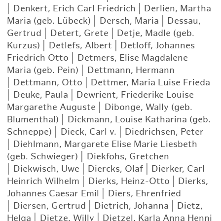
|
Denkert, Erich Carl Friedrich
|
Derlien, Martha
Maria (geb. Lübeck)
|
Dersch, Maria
|
Dessau,
Gertrud
|
Detert, Grete
|
Detje, Madle (geb.
Kurzus)
|
Detlefs, Albert
|
Detloff, Johannes
Friedrich Otto
|
Detmers, Elise Magdalene
Maria (geb. Pein)
|
Dettmann, Hermann
|
Dettmann, Otto
|
Dettmer, Maria Luise Frieda
|
Deuke, Paula
|
Dewrient, Friederike Louise
Margarethe Auguste
|
Dibonge, Wally (geb.
Blumenthal)
|
Dickmann, Louise Katharina (geb.
Schneppe)
|
Dieck, Carl v.
|
Diedrichsen, Peter
|
Diehlmann, Margarete Elise Marie Liesbeth
(geb. Schwieger)
|
Diekfohs, Gretchen
|
Diekwisch, Uwe
|
Diercks, Olaf
|
Dierker, Carl
Heinrich Wilhelm
|
Dierks, Heinz-Otto
|
Dierks,
Johannes Caesar Emil
|
Diers, Ehrenfried
|
Diersen, Gertrud
|
Dietrich, Johanna
|
Dietz,
Helga
|
Dietze, Willy
|
Dietzel, Karla Anna Henni