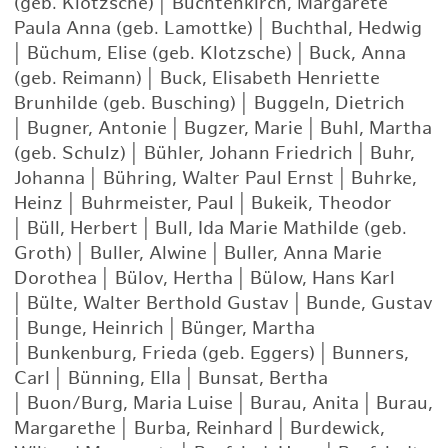
(geb. Klotzsche)
|
Buchtenkirch, Margarete
Paula Anna (geb. Lamottke)
|
Buchthal, Hedwig
|
Büchum, Elise (geb. Klotzsche)
|
Buck, Anna
(geb. Reimann)
|
Buck, Elisabeth Henriette
Brunhilde (geb. Busching)
|
Buggeln, Dietrich
|
Bugner, Antonie
|
Bugzer, Marie
|
Buhl, Martha
(geb. Schulz)
|
Bühler, Johann Friedrich
|
Buhr,
Johanna
|
Bühring, Walter Paul Ernst
|
Buhrke,
Heinz
|
Buhrmeister, Paul
|
Bukeik, Theodor
|
Büll, Herbert
|
Bull, Ida Marie Mathilde (geb.
Groth)
|
Buller, Alwine
|
Buller, Anna Marie
Dorothea
|
Bülov, Hertha
|
Bülow, Hans Karl
|
Bülte, Walter Berthold Gustav
|
Bunde, Gustav
|
Bunge, Heinrich
|
Bünger, Martha
|
Bunkenburg, Frieda (geb. Eggers)
|
Bunners,
Carl
|
Bünning, Ella
|
Bunsat, Bertha
|
Buon/Burg, Maria Luise
|
Burau, Anita
|
Burau,
Margarethe
|
Burba, Reinhard
|
Burdewick,