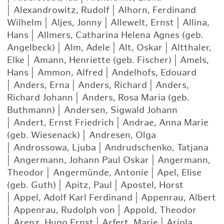
|
Alexandrowitz, Rudolf
|
Alhorn, Ferdinand
Wilhelm
|
Aljes, Jonny
|
Allewelt, Ernst
|
Allina,
Hans
|
Allmers, Catharina Helena Agnes (geb.
Angelbeck)
|
Alm, Adele
|
Alt, Oskar
|
Altthaler,
Elke
|
Amann, Henriette (geb. Fischer)
|
Amels,
Hans
|
Ammon, Alfred
|
Andelhofs, Edouard
|
Anders, Erna
|
Anders, Richard
|
Anders,
Richard Johann
|
Anders, Rosa Maria (geb.
Buthmann)
|
Andersen, Sigwald Johann
|
Andert, Ernst Friedrich
|
Andrae, Anna Marie
(geb. Wiesenack)
|
Andresen, Olga
|
Androssowa, Ljuba
|
Andrudschenko, Tatjana
|
Angermann, Johann Paul Oskar
|
Angermann,
Theodor
|
Angermünde, Antonie
|
Apel, Elise
(geb. Guth)
|
Apitz, Paul
|
Apostel, Horst
|
Appel, Adolf Karl Ferdinand
|
Appenrau, Albert
|
Appenrau, Rudolph von
|
Appold, Theodor
|
Arenz, Hugo Ernst
|
Arfert, Marie
|
Ariola,