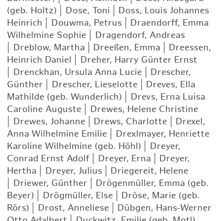
(geb. Holtz)
|
Dose, Toni
|
Doss, Louis Johannes
Heinrich
|
Douwma, Petrus
|
Draendorff, Emma
Wilhelmine Sophie
|
Dragendorf, Andreas
|
Dreblow, Martha
|
Dreeßen, Emma
|
Dreessen,
Heinrich Daniel
|
Dreher, Harry Günter Ernst
|
Drenckhan, Ursula Anna Lucie
|
Drescher,
Günther
|
Drescher, Lieselotte
|
Dreves, Ella
Mathilde (geb. Wunderlich)
|
Drevs, Erna Luisa
Caroline Auguste
|
Drewes, Helene Christine
|
Drewes, Johanne
|
Drews, Charlotte
|
Drexel,
Anna Wilhelmine Emilie
|
Drexlmayer, Henriette
Karoline Wilhelmine (geb. Höhl)
|
Dreyer,
Conrad Ernst Adolf
|
Dreyer, Erna
|
Dreyer,
Hertha
|
Dreyer, Julius
|
Driegereit, Helene
|
Driewer, Günther
|
Drögenmüller, Emma (geb.
Beyer)
|
Drögmüller, Else
|
Dröse, Marie (geb.
Rörs)
|
Drost, Anneliese
|
Dübgen, Hans-Werner
Otto Adalbert
|
Duckwitz, Emilie (geb. Motl)