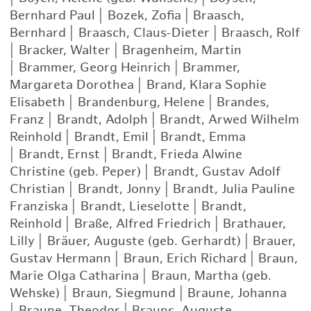
Bernhard Paul
|
Bozek, Zofia
|
Braasch,
Bernhard
|
Braasch, Claus-Dieter
|
Braasch, Rolf
|
Bracker, Walter
|
Bragenheim, Martin
|
Brammer, Georg Heinrich
|
Brammer,
Margareta Dorothea
|
Brand, Klara Sophie
Elisabeth
|
Brandenburg, Helene
|
Brandes,
Franz
|
Brandt, Adolph
|
Brandt, Arwed Wilhelm
Reinhold
|
Brandt, Emil
|
Brandt, Emma
|
Brandt, Ernst
|
Brandt, Frieda Alwine
Christine (geb. Peper)
|
Brandt, Gustav Adolf
Christian
|
Brandt, Jonny
|
Brandt, Julia Pauline
Franziska
|
Brandt, Lieselotte
|
Brandt,
Reinhold
|
Braße, Alfred Friedrich
|
Brathauer,
Lilly
|
Bräuer, Auguste (geb. Gerhardt)
|
Brauer,
Gustav Hermann
|
Braun, Erich Richard
|
Braun,
Marie Olga Catharina
|
Braun, Martha (geb.
Wehske)
|
Braun, Siegmund
|
Braune, Johanna
|
Braune, Theodor
|
Brauns, Auguste