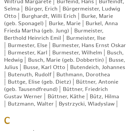
Wiltrud Margarete
|
Burfeind, Hans
|
Burfeindt,
Selma
|
Bürger, Erich
|
Bürgermeister, Ludwig
Otto
|
Burghardt, Willi Erich
|
Burke, Marie
(geb. Sponagel)
|
Burke, Marie
|
Burkel, Anna
Frieda Martha (geb. Jung)
|
Burmeister,
Berthold Heinrich Emil
|
Burmeister, Ilse
|
Burmester, Else
|
Burmester, Hans Ernst Oskar
|
Burmester, Karl
|
Burmester, Wilhelm
|
Busch,
Hedwig
|
Busch, Marie (geb. Dobbertin)
|
Busse,
Julius
|
Busse, Karl Otto
|
Butendeich, Johannes
|
Butenuth, Rudolf
|
Buthmann, Dorothea
|
Buttge, Elise (geb. Dietz)
|
Büttner, Antonie
(geb. Tausendfreund)
|
Büttner, Friedrich
Gustav Werner
|
Büttner, Käthe
|
Bütz, Hilma
|
Butzmann, Walter
|
Bystrzycki, Wladyslaw
|
C