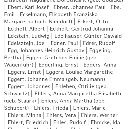
Elisabeth Magdalene Dorothea v. (geb. Gödicke)
|
Ebert, Karl Josef
|
Ebner, Johannes Paul
|
Ebs,
Emil
|
Eckelmann, Elisabeth Franziska
Margaretha (geb. Niendorf)
|
Eckert, Otto
|
Eckhoff, Albert
|
Eckholt, Gertrud Johanna
|
Eckstein, Ludwig
|
Edelhäuser, Günter Oswald
|
Edelsztejn, Joel
|
Edner, Paul
|
Edrer, Rudolf
|
Egg, Johannes Heinrich Gustav
|
Eggeling,
Bertha
|
Eggen, Gretchen Emilie (geb.
Wagenführ)
|
Eggerling, Ernst
|
Eggers, Anna
|
Eggers, Ernst
|
Eggers, Louise Margarethe
|
Eggert, Johanne Emma (geb. Neumann)
|
Eggert, Johannes
|
Ehleben, Ottilie (geb.
Schwartz)
|
Ehlers, Anna Margaretha Elisabeth
(geb. Staark)
|
Ehlers, Anna Martha (geb.
Schubert)
|
Ehlers, Frieda
|
Ehlers, Marie
|
Ehlers, Minna
|
Ehlers, Vera
|
Ehlers, Werner
|
Ehlert, Friedrich
|
Ehles, Rudolf
|
Ehmcke, Ida