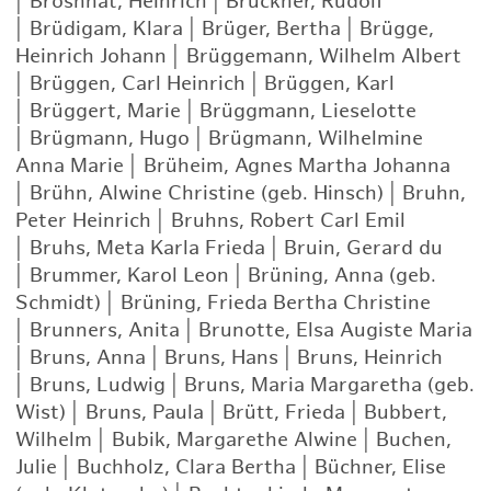
|
Broshhat, Heinrich
|
Bruckner, Rudolf
|
Brüdigam, Klara
|
Brüger, Bertha
|
Brügge,
Heinrich Johann
|
Brüggemann, Wilhelm Albert
|
Brüggen, Carl Heinrich
|
Brüggen, Karl
|
Brüggert, Marie
|
Brüggmann, Lieselotte
|
Brügmann, Hugo
|
Brügmann, Wilhelmine
Anna Marie
|
Brüheim, Agnes Martha Johanna
|
Brühn, Alwine Christine (geb. Hinsch)
|
Bruhn,
Peter Heinrich
|
Bruhns, Robert Carl Emil
|
Bruhs, Meta Karla Frieda
|
Bruin, Gerard du
|
Brummer, Karol Leon
|
Brüning, Anna (geb.
Schmidt)
|
Brüning, Frieda Bertha Christine
|
Brunners, Anita
|
Brunotte, Elsa Augiste Maria
|
Bruns, Anna
|
Bruns, Hans
|
Bruns, Heinrich
|
Bruns, Ludwig
|
Bruns, Maria Margaretha (geb.
Wist)
|
Bruns, Paula
|
Brütt, Frieda
|
Bubbert,
Wilhelm
|
Bubik, Margarethe Alwine
|
Buchen,
Julie
|
Buchholz, Clara Bertha
|
Büchner, Elise