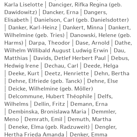
Karla Liselotte
|
Danciger, Rifka Regina (geb.
Dawidowitz)
|
Dancker, Erna
|
Dangers,
Elisabeth
|
Danielson, Carl (geb. Danielsdotter)
|
Danker, Karl-Heinz
|
Dankert, Minna
|
Dankert,
Wilhelmine (geb. Tries)
|
Danowski, Helene (geb.
Harms)
|
Darpa, Theodor
|
Dase, Arnold
|
Dathe,
Wilhelm Willibald August Ludwig Erwin
|
Dau,
Matthias
|
Davids, Detlef Herbert Paul
|
Debus,
Hedwig Irene
|
Dechau, Carl
|
Deede, Helga
|
Deeke, Kurt
|
Deetz, Henriette
|
Dehn, Bertha
|
Dehne, Elfriede (geb. Tanck)
|
Dehne, Else
|
Deicke, Wilhelmine (geb. Möller)
|
Delcommune, Hubert Théophile
|
Delfs,
Wilhelms
|
Dellin, Fritz
|
Demann, Erna
|
Dembinska, Bronislawa Maria
|
Demmler,
Meno
|
Demrath, Emil
|
Demuth, Martha
|
Deneke, Elma (geb. Radzuweit)
|
Dengler,
Hertha Frieda Amanda
|
Denker, Emma