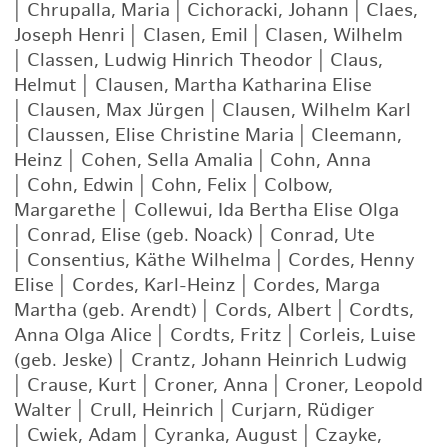
|
Chrupalla, Maria
|
Cichoracki, Johann
|
Claes,
Joseph Henri
|
Clasen, Emil
|
Clasen, Wilhelm
|
Classen, Ludwig Hinrich Theodor
|
Claus,
Helmut
|
Clausen, Martha Katharina Elise
|
Clausen, Max Jürgen
|
Clausen, Wilhelm Karl
|
Claussen, Elise Christine Maria
|
Cleemann,
Heinz
|
Cohen, Sella Amalia
|
Cohn, Anna
|
Cohn, Edwin
|
Cohn, Felix
|
Colbow,
Margarethe
|
Collewui, Ida Bertha Elise Olga
|
Conrad, Elise (geb. Noack)
|
Conrad, Ute
|
Consentius, Käthe Wilhelma
|
Cordes, Henny
Elise
|
Cordes, Karl-Heinz
|
Cordes, Marga
Martha (geb. Arendt)
|
Cords, Albert
|
Cordts,
Anna Olga Alice
|
Cordts, Fritz
|
Corleis, Luise
(geb. Jeske)
|
Crantz, Johann Heinrich Ludwig
|
Crause, Kurt
|
Croner, Anna
|
Croner, Leopold
Walter
|
Crull, Heinrich
|
Curjarn, Rüdiger
|
Cwiek, Adam
|
Cyranka, August
|
Czayke,