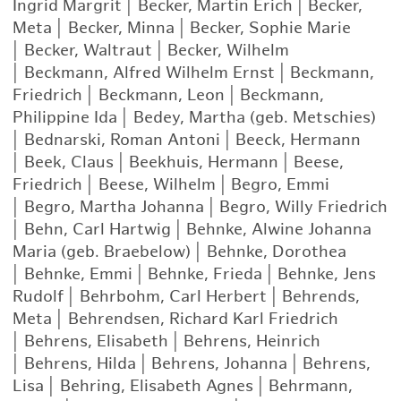
Ingrid Margrit
|
Becker, Martin Erich
|
Becker,
Meta
|
Becker, Minna
|
Becker, Sophie Marie
|
Becker, Waltraut
|
Becker, Wilhelm
|
Beckmann, Alfred Wilhelm Ernst
|
Beckmann,
Friedrich
|
Beckmann, Leon
|
Beckmann,
Philippine Ida
|
Bedey, Martha (geb. Metschies)
|
Bednarski, Roman Antoni
|
Beeck, Hermann
|
Beek, Claus
|
Beekhuis, Hermann
|
Beese,
Friedrich
|
Beese, Wilhelm
|
Begro, Emmi
|
Begro, Martha Johanna
|
Begro, Willy Friedrich
|
Behn, Carl Hartwig
|
Behnke, Alwine Johanna
Maria (geb. Braebelow)
|
Behnke, Dorothea
|
Behnke, Emmi
|
Behnke, Frieda
|
Behnke, Jens
Rudolf
|
Behrbohm, Carl Herbert
|
Behrends,
Meta
|
Behrendsen, Richard Karl Friedrich
|
Behrens, Elisabeth
|
Behrens, Heinrich
|
Behrens, Hilda
|
Behrens, Johanna
|
Behrens,
Lisa
|
Behring, Elisabeth Agnes
|
Behrmann,