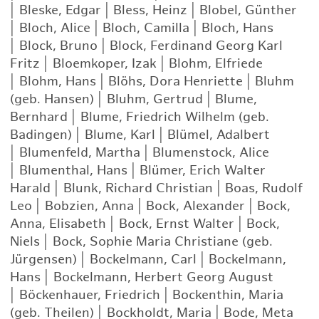
|
Bleske, Edgar
|
Bless, Heinz
|
Blobel, Günther
|
Bloch, Alice
|
Bloch, Camilla
|
Bloch, Hans
|
Block, Bruno
|
Block, Ferdinand Georg Karl
Fritz
|
Bloemkoper, Izak
|
Blohm, Elfriede
|
Blohm, Hans
|
Blöhs, Dora Henriette
|
Bluhm
(geb. Hansen)
|
Bluhm, Gertrud
|
Blume,
Bernhard
|
Blume, Friedrich Wilhelm (geb.
Badingen)
|
Blume, Karl
|
Blümel, Adalbert
|
Blumenfeld, Martha
|
Blumenstock, Alice
|
Blumenthal, Hans
|
Blümer, Erich Walter
Harald
|
Blunk, Richard Christian
|
Boas, Rudolf
Leo
|
Bobzien, Anna
|
Bock, Alexander
|
Bock,
Anna, Elisabeth
|
Bock, Ernst Walter
|
Bock,
Niels
|
Bock, Sophie Maria Christiane (geb.
Jürgensen)
|
Bockelmann, Carl
|
Bockelmann,
Hans
|
Bockelmann, Herbert Georg August
|
Böckenhauer, Friedrich
|
Bockenthin, Maria
(geb. Theilen)
|
Bockholdt, Maria
|
Bode, Meta