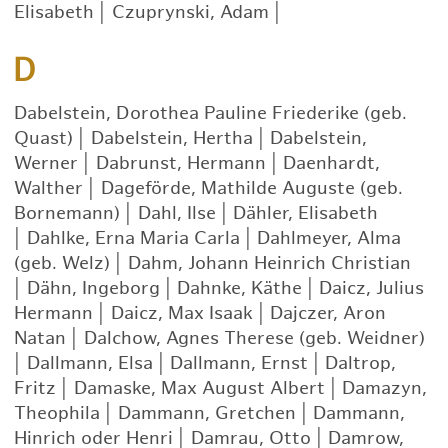
Elisabeth
|
Czuprynski, Adam
|
D
Dabelstein, Dorothea Pauline Friederike (geb.
Quast)
|
Dabelstein, Hertha
|
Dabelstein,
Werner
|
Dabrunst, Hermann
|
Daenhardt,
Walther
|
Dageförde, Mathilde Auguste (geb.
Bornemann)
|
Dahl, Ilse
|
Dähler, Elisabeth
|
Dahlke, Erna Maria Carla
|
Dahlmeyer, Alma
(geb. Welz)
|
Dahm, Johann Heinrich Christian
|
Dähn, Ingeborg
|
Dahnke, Käthe
|
Daicz, Julius
Hermann
|
Daicz, Max Isaak
|
Dajczer, Aron
Natan
|
Dalchow, Agnes Therese (geb. Weidner)
|
Dallmann, Elsa
|
Dallmann, Ernst
|
Daltrop,
Fritz
|
Damaske, Max August Albert
|
Damazyn,
Theophila
|
Dammann, Gretchen
|
Dammann,
Hinrich oder Henri
|
Damrau, Otto
|
Damrow,