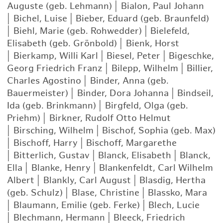
Auguste (geb. Lehmann)
|
Bialon, Paul Johann
|
Bichel, Luise
|
Bieber, Eduard (geb. Braunfeld)
|
Biehl, Marie (geb. Rohwedder)
|
Bielefeld,
Elisabeth (geb. Grönbold)
|
Bienk, Horst
|
Bierkamp, Willi Karl
|
Biesel, Peter
|
Bigeschke,
Georg Friedrich Franz
|
Bilepp, Wilhelm
|
Billier,
Charles Agostino
|
Binder, Anna (geb.
Bauermeister)
|
Binder, Dora Johanna
|
Bindseil,
Ida (geb. Brinkmann)
|
Birgfeld, Olga (geb.
Priehm)
|
Birkner, Rudolf Otto Helmut
|
Birsching, Wilhelm
|
Bischof, Sophia (geb. Max)
|
Bischoff, Harry
|
Bischoff, Margarethe
|
Bitterlich, Gustav
|
Blanck, Elisabeth
|
Blanck,
Ella
|
Blanke, Henry
|
Blankenfeldt, Carl Wilhelm
Albert
|
Blankly, Carl August
|
Blasdig, Hertha
(geb. Schulz)
|
Blase, Christine
|
Blassko, Mara
|
Blaumann, Emilie (geb. Ferke)
|
Blech, Lucie
|
Blechmann, Hermann
|
Bleeck, Friedrich