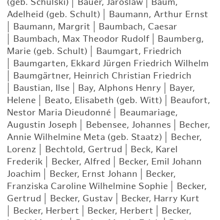
(geb. Schulski)
|
Bauer, Jaroslaw
|
Baum,
Adelheid (geb. Schult)
|
Baumann, Arthur Ernst
|
Baumann, Margrit
|
Baumbach, Caesar
|
Baumbach, Max Theodor Rudolf
|
Baumberg,
Marie (geb. Schult)
|
Baumgart, Friedrich
|
Baumgarten, Ekkard Jürgen Friedrich Wilhelm
|
Baumgärtner, Heinrich Christian Friedrich
|
Baustian, Ilse
|
Bay, Alphons Henry
|
Bayer,
Helene
|
Beato, Elisabeth (geb. Witt)
|
Beaufort,
Nestor Maria Dieudonné
|
Beaumariage,
Augustin Joseph
|
Bebensee, Johannes
|
Becher,
Annie Wilhelmine Meta (geb. Staatz)
|
Becher,
Lorenz
|
Bechtold, Gertrud
|
Beck, Karel
Frederik
|
Becker, Alfred
|
Becker, Emil Johann
Joachim
|
Becker, Ernst Johann
|
Becker,
Franziska Caroline Wilhelmine Sophie
|
Becker,
Gertrud
|
Becker, Gustav
|
Becker, Harry Kurt
|
Becker, Herbert
|
Becker, Herbert
|
Becker,