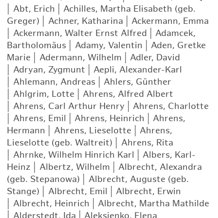
|
Abt, Erich
|
Achilles, Martha Elisabeth (geb.
Greger)
|
Achner, Katharina
|
Ackermann, Emma
|
Ackermann, Walter Ernst Alfred
|
Adamcek,
Bartholomäus
|
Adamy, Valentin
|
Aden, Gretke
Marie
|
Adermann, Wilhelm
|
Adler, David
|
Adryan, Zygmunt
|
Aepli, Alexander-Karl
|
Ahlemann, Andreas
|
Ahlers, Günther
|
Ahlgrim, Lotte
|
Ahrens, Alfred Albert
|
Ahrens, Carl Arthur Henry
|
Ahrens, Charlotte
|
Ahrens, Emil
|
Ahrens, Heinrich
|
Ahrens,
Hermann
|
Ahrens, Lieselotte
|
Ahrens,
Lieselotte (geb. Waltreit)
|
Ahrens, Rita
|
Ahrnke, Wilhelm Hinrich Karl
|
Albers, Karl-
Heinz
|
Albertz, Wilhelm
|
Albrecht, Alexandra
(geb. Stepanowa)
|
Albrecht, Auguste (geb.
Stange)
|
Albrecht, Emil
|
Albrecht, Erwin
|
Albrecht, Heinrich
|
Albrecht, Martha Mathilde
|
Alderstedt, Ida
|
Aleksienko, Elena