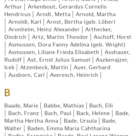
Arthur
|
Arkenbout, Gerardus Cornelis
Hendricus
|
Arndt, Metta
|
Arnold, Martha
|
Arnoldi, Karl
|
Arnst, Bertha (geb. Löber)
|
Aronheim, Heinz Alexander
|
Arthecker,
Diedrich
|
Artz, Martin Theodor
|
Aschoff, Horst
|
Asmussen, Dora Fanny Adelina (geb. Wright)
|
Asmussen, Liliane Frieda Elisabeth
|
Asshauer,
Rudolf
|
Ast, Ernst Julius Samuel
|
Aszkenajzer,
Icek
|
Atzenbeck, Martin
|
Auer, Gerhard
|
Ausborn, Carl
|
Averesch, Heinrich
|
B
Baade, Marie
|
Babbe, Mathias
|
Bach, Elli
|
Bach, Franz
|
Bach, Paul
|
Back, Helene
|
Bade,
Martha Hertha Anna
|
Bade, Ursula
|
Bade,
Walter
|
Baden, Emma Maria Cahtharina