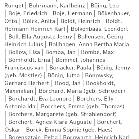
Runge)
|
Bohrmann, Karlheinz
|
Böing, Leo
|
Boje, Friedrich
|
Boje, Hermann
|
Bökenhauer,
Otto
|
Bölck, Anita
|
Boldt, Heinrich
|
Boldt,
Hermann Heinrich Karl
|
Bolkenbaas, Leendert
|
Boll, Ella Auguste Jenny
|
Bollensen, Georg
Heinrich Julius
|
Bollhagen, Anna Bertha Maria
|
Bollow, Elsa
|
Bomba, Jan
|
Bombe, Max
|
Bomholdt, Erna
|
Bommel, Johannes
Franciscus van
|
Bonacker, Paula
|
Bönig, Jenny
(geb. Mostler)
|
Bönig, Jutta
|
Bönowsky,
Gerhard Herbert
|
Bood, Jan
|
Bookholdt,
Maximilian
|
Borchard, Maria (geb. Schröder)
|
Borchardt, Eva Leonore
|
Borchers, Elly
Antonia Ida
|
Borchers, Emma (geb. Thomas)
|
Borchers, Margarete (geb. Strahlendorf)
|
Borchert, Agnes Klara Auguste
|
Borchert,
Oskar
|
Börck, Emma Sophie (geb. Haes)
|
Borensztajn, Pelta
|
Borgwarth, Heinrich Karl