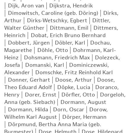
|
Dijk, Aron van
|
Dijkstra, Hendrik
|
Dimowitsch, Caroline (geb. Döring)
|
Dirks,
Arthur
|
Dirks-Wetschky, Egbert
|
Dittler,
Walter Günther
|
Dittmann, Emil
|
Dittmers,
Heinrich
|
Dobat, Erich Bruno Bernhard
|
Dobbert, Jürgen
|
Döbler, Karl
|
Dochau,
Magarethe
|
Döhle, Otto
|
Dohrmann, Karl-
Heinz
|
Dohsmann, Friedrich Max
|
Dolezeck,
Josefa
|
Domanski, Karl
|
Dominiczewski,
Alexander
|
Domschke, Fritz Reinhold Karl
|
Donner, Gerhart
|
Doose, Arthur
|
Doose,
Theo Eduard Adolf
|
Döpke, Lucia
|
Doranco,
Henry
|
Dorer, Ernst
|
Dörfler, Otto
|
Dorgeloh,
Anna (geb. Siebach)
|
Dormann, August
|
Dormann, Hilda
|
Dorn, Oscar
|
Dorow,
Wilhelm Karl August
|
Dörper, Hermann
|
Dörpmund, Bertha Anna Maria (geb.
Burmester)
|
Dose, Helmuth
|
Dose, Hildegard