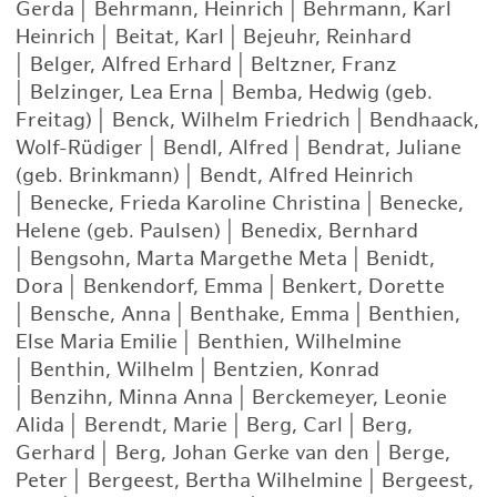
Gerda
|
Behrmann, Heinrich
|
Behrmann, Karl
Heinrich
|
Beitat, Karl
|
Bejeuhr, Reinhard
|
Belger, Alfred Erhard
|
Beltzner, Franz
|
Belzinger, Lea Erna
|
Bemba, Hedwig (geb.
Freitag)
|
Benck, Wilhelm Friedrich
|
Bendhaack,
Wolf-Rüdiger
|
Bendl, Alfred
|
Bendrat, Juliane
(geb. Brinkmann)
|
Bendt, Alfred Heinrich
|
Benecke, Frieda Karoline Christina
|
Benecke,
Helene (geb. Paulsen)
|
Benedix, Bernhard
|
Bengsohn, Marta Margethe Meta
|
Benidt,
Dora
|
Benkendorf, Emma
|
Benkert, Dorette
|
Bensche, Anna
|
Benthake, Emma
|
Benthien,
Else Maria Emilie
|
Benthien, Wilhelmine
|
Benthin, Wilhelm
|
Bentzien, Konrad
|
Benzihn, Minna Anna
|
Berckemeyer, Leonie
Alida
|
Berendt, Marie
|
Berg, Carl
|
Berg,
Gerhard
|
Berg, Johan Gerke van den
|
Berge,
Peter
|
Bergeest, Bertha Wilhelmine
|
Bergeest,