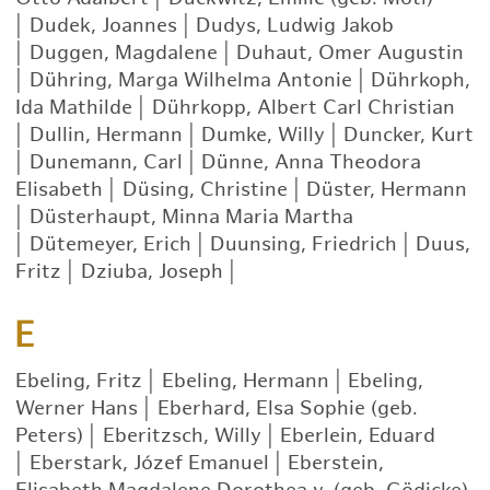
|
Dudek, Joannes
|
Dudys, Ludwig Jakob
|
Duggen, Magdalene
|
Duhaut, Omer Augustin
|
Dühring, Marga Wilhelma Antonie
|
Dührkoph,
Ida Mathilde
|
Dührkopp, Albert Carl Christian
|
Dullin, Hermann
|
Dumke, Willy
|
Duncker, Kurt
|
Dunemann, Carl
|
Dünne, Anna Theodora
Elisabeth
|
Düsing, Christine
|
Düster, Hermann
|
Düsterhaupt, Minna Maria Martha
|
Dütemeyer, Erich
|
Duunsing, Friedrich
|
Duus,
Fritz
|
Dziuba, Joseph
|
E
Ebeling, Fritz
|
Ebeling, Hermann
|
Ebeling,
Werner Hans
|
Eberhard, Elsa Sophie (geb.
Peters)
|
Eberitzsch, Willy
|
Eberlein, Eduard
|
Eberstark, Józef Emanuel
|
Eberstein,