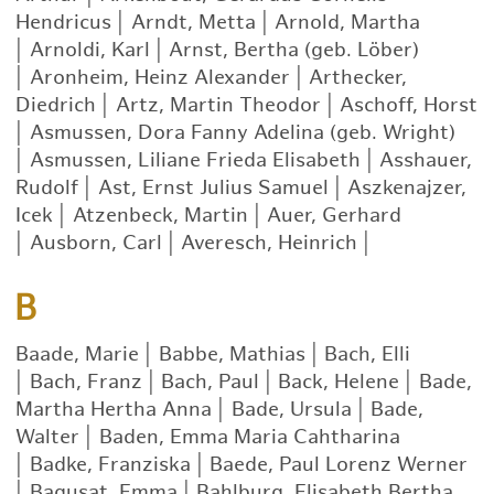
Hendricus
|
Arndt, Metta
|
Arnold, Martha
|
Arnoldi, Karl
|
Arnst, Bertha (geb. Löber)
|
Aronheim, Heinz Alexander
|
Arthecker,
Diedrich
|
Artz, Martin Theodor
|
Aschoff, Horst
|
Asmussen, Dora Fanny Adelina (geb. Wright)
|
Asmussen, Liliane Frieda Elisabeth
|
Asshauer,
Rudolf
|
Ast, Ernst Julius Samuel
|
Aszkenajzer,
Icek
|
Atzenbeck, Martin
|
Auer, Gerhard
|
Ausborn, Carl
|
Averesch, Heinrich
|
B
Baade, Marie
|
Babbe, Mathias
|
Bach, Elli
|
Bach, Franz
|
Bach, Paul
|
Back, Helene
|
Bade,
Martha Hertha Anna
|
Bade, Ursula
|
Bade,
Walter
|
Baden, Emma Maria Cahtharina
|
Badke, Franziska
|
Baede, Paul Lorenz Werner
|
Bagusat, Emma
|
Bahlburg, Elisabeth Bertha