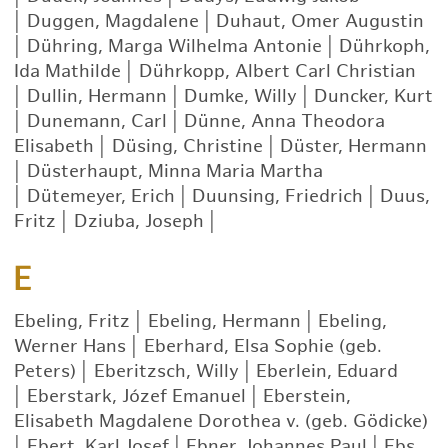
|
Duggen, Magdalene
|
Duhaut, Omer Augustin
|
Dühring, Marga Wilhelma Antonie
|
Dührkoph,
Ida Mathilde
|
Dührkopp, Albert Carl Christian
|
Dullin, Hermann
|
Dumke, Willy
|
Duncker, Kurt
|
Dunemann, Carl
|
Dünne, Anna Theodora
Elisabeth
|
Düsing, Christine
|
Düster, Hermann
|
Düsterhaupt, Minna Maria Martha
|
Dütemeyer, Erich
|
Duunsing, Friedrich
|
Duus,
Fritz
|
Dziuba, Joseph
|
E
Ebeling, Fritz
|
Ebeling, Hermann
|
Ebeling,
Werner Hans
|
Eberhard, Elsa Sophie (geb.
Peters)
|
Eberitzsch, Willy
|
Eberlein, Eduard
|
Eberstark, Józef Emanuel
|
Eberstein,
Elisabeth Magdalene Dorothea v. (geb. Gödicke)
|
Ebert, Karl Josef
|
Ebner, Johannes Paul
|
Ebs,