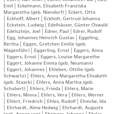
Emil
|
Eckelmann, Elisabeth Franziska
Margaretha (geb. Niendorf)
|
Eckert, Otto
|
Eckhoff, Albert
|
Eckholt, Gertrud Johanna
|
Eckstein, Ludwig
|
Edelhäuser, Günter Oswald
|
Edelsztejn, Joel
|
Edner, Paul
|
Edrer, Rudolf
|
Egg, Johannes Heinrich Gustav
|
Eggeling,
Bertha
|
Eggen, Gretchen Emilie (geb.
Wagenführ)
|
Eggerling, Ernst
|
Eggers, Anna
|
Eggers, Ernst
|
Eggers, Louise Margarethe
|
Eggert, Johanne Emma (geb. Neumann)
|
Eggert, Johannes
|
Ehleben, Ottilie (geb.
Schwartz)
|
Ehlers, Anna Margaretha Elisabeth
(geb. Staark)
|
Ehlers, Anna Martha (geb.
Schubert)
|
Ehlers, Frieda
|
Ehlers, Marie
|
Ehlers, Minna
|
Ehlers, Vera
|
Ehlers, Werner
|
Ehlert, Friedrich
|
Ehles, Rudolf
|
Ehmcke, Ida
|
Ehrhardt, Alma Hedwig
|
Ehrhardt, Auguste