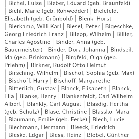
|
Bichel, Luise
|
Bieber, Eduard (geb. Braunfeld)
|
Biehl, Marie (geb. Rohwedder)
|
Bielefeld,
Elisabeth (geb. Grönbold)
|
Bienk, Horst
|
Bierkamp, Willi Karl
|
Biesel, Peter
|
Bigeschke,
Georg Friedrich Franz
|
Bilepp, Wilhelm
|
Billier,
Charles Agostino
|
Binder, Anna (geb.
Bauermeister)
|
Binder, Dora Johanna
|
Bindseil,
Ida (geb. Brinkmann)
|
Birgfeld, Olga (geb.
Priehm)
|
Birkner, Rudolf Otto Helmut
|
Birsching, Wilhelm
|
Bischof, Sophia (geb. Max)
|
Bischoff, Harry
|
Bischoff, Margarethe
|
Bitterlich, Gustav
|
Blanck, Elisabeth
|
Blanck,
Ella
|
Blanke, Henry
|
Blankenfeldt, Carl Wilhelm
Albert
|
Blankly, Carl August
|
Blasdig, Hertha
(geb. Schulz)
|
Blase, Christine
|
Blassko, Mara
|
Blaumann, Emilie (geb. Ferke)
|
Blech, Lucie
|
Blechmann, Hermann
|
Bleeck, Friedrich
|
Bleske, Edgar
|
Bless, Heinz
|
Blobel, Günther