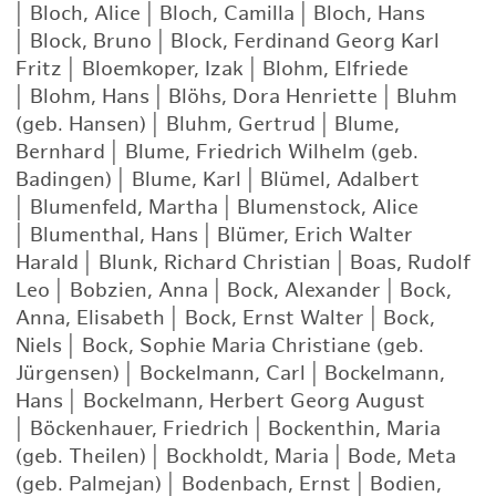
|
Bloch, Alice
|
Bloch, Camilla
|
Bloch, Hans
|
Block, Bruno
|
Block, Ferdinand Georg Karl
Fritz
|
Bloemkoper, Izak
|
Blohm, Elfriede
|
Blohm, Hans
|
Blöhs, Dora Henriette
|
Bluhm
(geb. Hansen)
|
Bluhm, Gertrud
|
Blume,
Bernhard
|
Blume, Friedrich Wilhelm (geb.
Badingen)
|
Blume, Karl
|
Blümel, Adalbert
|
Blumenfeld, Martha
|
Blumenstock, Alice
|
Blumenthal, Hans
|
Blümer, Erich Walter
Harald
|
Blunk, Richard Christian
|
Boas, Rudolf
Leo
|
Bobzien, Anna
|
Bock, Alexander
|
Bock,
Anna, Elisabeth
|
Bock, Ernst Walter
|
Bock,
Niels
|
Bock, Sophie Maria Christiane (geb.
Jürgensen)
|
Bockelmann, Carl
|
Bockelmann,
Hans
|
Bockelmann, Herbert Georg August
|
Böckenhauer, Friedrich
|
Bockenthin, Maria
(geb. Theilen)
|
Bockholdt, Maria
|
Bode, Meta
(geb. Palmejan)
|
Bodenbach, Ernst
|
Bodien,