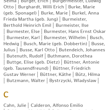
Selma
|
Bürger, Erich
|
Bürgermeister, Ludwig
Otto
|
Burghardt, Willi Erich
|
Burke, Marie
(geb. Sponagel)
|
Burke, Marie
|
Burkel, Anna
Frieda Martha (geb. Jung)
|
Burmeister,
Berthold Heinrich Emil
|
Burmeister, Ilse
|
Burmester, Else
|
Burmester, Hans Ernst Oskar
|
Burmester, Karl
|
Burmester, Wilhelm
|
Busch,
Hedwig
|
Busch, Marie (geb. Dobbertin)
|
Busse,
Julius
|
Busse, Karl Otto
|
Butendeich, Johannes
|
Butenuth, Rudolf
|
Buthmann, Dorothea
|
Buttge, Elise (geb. Dietz)
|
Büttner, Antonie
(geb. Tausendfreund)
|
Büttner, Friedrich
Gustav Werner
|
Büttner, Käthe
|
Bütz, Hilma
|
Butzmann, Walter
|
Bystrzycki, Wladyslaw
|
C
Cahn, Julie
|
Calderon, Alfonso Emilio