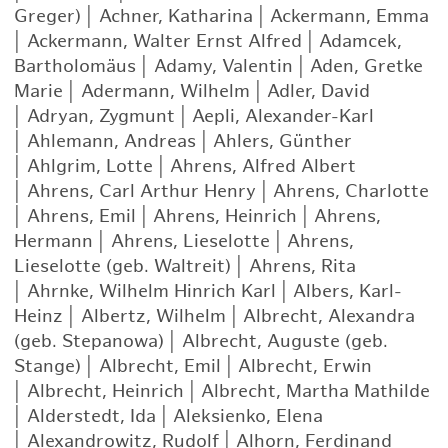
Greger)
|
Achner, Katharina
|
Ackermann, Emma
|
Ackermann, Walter Ernst Alfred
|
Adamcek,
Bartholomäus
|
Adamy, Valentin
|
Aden, Gretke
Marie
|
Adermann, Wilhelm
|
Adler, David
|
Adryan, Zygmunt
|
Aepli, Alexander-Karl
|
Ahlemann, Andreas
|
Ahlers, Günther
|
Ahlgrim, Lotte
|
Ahrens, Alfred Albert
|
Ahrens, Carl Arthur Henry
|
Ahrens, Charlotte
|
Ahrens, Emil
|
Ahrens, Heinrich
|
Ahrens,
Hermann
|
Ahrens, Lieselotte
|
Ahrens,
Lieselotte (geb. Waltreit)
|
Ahrens, Rita
|
Ahrnke, Wilhelm Hinrich Karl
|
Albers, Karl-
Heinz
|
Albertz, Wilhelm
|
Albrecht, Alexandra
(geb. Stepanowa)
|
Albrecht, Auguste (geb.
Stange)
|
Albrecht, Emil
|
Albrecht, Erwin
|
Albrecht, Heinrich
|
Albrecht, Martha Mathilde
|
Alderstedt, Ida
|
Aleksienko, Elena
|
Alexandrowitz, Rudolf
|
Alhorn, Ferdinand