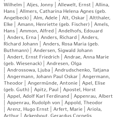
Wilhelm
|
Aljes, Jonny
|
Allewelt, Ernst
|
Allina,
Hans
|
Allmers, Catharina Helena Agnes (geb.
Angelbeck)
|
Alm, Adele
|
Alt, Oskar
|
Altthaler,
Elke
|
Amann, Henriette (geb. Fischer)
|
Amels,
Hans
|
Ammon, Alfred
|
Andelhofs, Edouard
|
Anders, Erna
|
Anders, Richard
|
Anders,
Richard Johann
|
Anders, Rosa Maria (geb.
Buthmann)
|
Andersen, Sigwald Johann
|
Andert, Ernst Friedrich
|
Andrae, Anna Marie
(geb. Wiesenack)
|
Andresen, Olga
|
Androssowa, Ljuba
|
Andrudschenko, Tatjana
|
Angermann, Johann Paul Oskar
|
Angermann,
Theodor
|
Angermünde, Antonie
|
Apel, Elise
(geb. Guth)
|
Apitz, Paul
|
Apostel, Horst
|
Appel, Adolf Karl Ferdinand
|
Appenrau, Albert
|
Appenrau, Rudolph von
|
Appold, Theodor
|
Arenz, Hugo Ernst
|
Arfert, Marie
|
Ariola,
Arthur
|
Arkenbout, Gerardus Cornelis