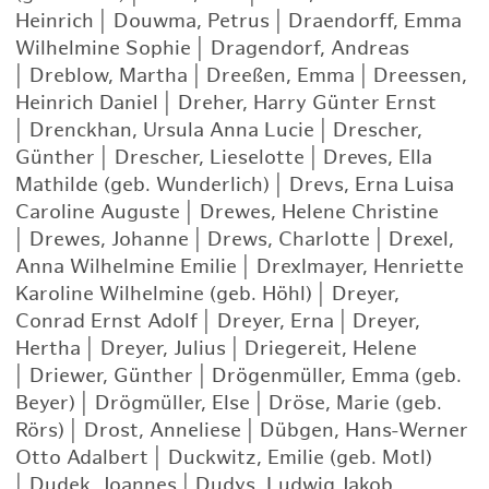
Heinrich
|
Douwma, Petrus
|
Draendorff, Emma
Wilhelmine Sophie
|
Dragendorf, Andreas
|
Dreblow, Martha
|
Dreeßen, Emma
|
Dreessen,
Heinrich Daniel
|
Dreher, Harry Günter Ernst
|
Drenckhan, Ursula Anna Lucie
|
Drescher,
Günther
|
Drescher, Lieselotte
|
Dreves, Ella
Mathilde (geb. Wunderlich)
|
Drevs, Erna Luisa
Caroline Auguste
|
Drewes, Helene Christine
|
Drewes, Johanne
|
Drews, Charlotte
|
Drexel,
Anna Wilhelmine Emilie
|
Drexlmayer, Henriette
Karoline Wilhelmine (geb. Höhl)
|
Dreyer,
Conrad Ernst Adolf
|
Dreyer, Erna
|
Dreyer,
Hertha
|
Dreyer, Julius
|
Driegereit, Helene
|
Driewer, Günther
|
Drögenmüller, Emma (geb.
Beyer)
|
Drögmüller, Else
|
Dröse, Marie (geb.
Rörs)
|
Drost, Anneliese
|
Dübgen, Hans-Werner
Otto Adalbert
|
Duckwitz, Emilie (geb. Motl)
|
Dudek, Joannes
|
Dudys, Ludwig Jakob