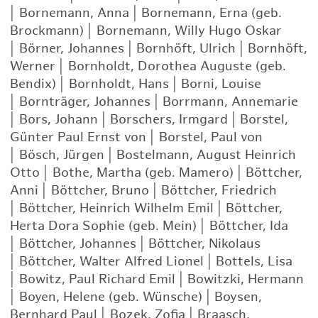
|
Bornemann, Anna
|
Bornemann, Erna (geb.
Brockmann)
|
Bornemann, Willy Hugo Oskar
|
Börner, Johannes
|
Bornhöft, Ulrich
|
Bornhöft,
Werner
|
Bornholdt, Dorothea Auguste (geb.
Bendix)
|
Bornholdt, Hans
|
Borni, Louise
|
Bornträger, Johannes
|
Borrmann, Annemarie
|
Bors, Johann
|
Borschers, Irmgard
|
Borstel,
Günter Paul Ernst von
|
Borstel, Paul von
|
Bösch, Jürgen
|
Bostelmann, August Heinrich
Otto
|
Bothe, Martha (geb. Mamero)
|
Böttcher,
Anni
|
Böttcher, Bruno
|
Böttcher, Friedrich
|
Böttcher, Heinrich Wilhelm Emil
|
Böttcher,
Herta Dora Sophie (geb. Mein)
|
Böttcher, Ida
|
Böttcher, Johannes
|
Böttcher, Nikolaus
|
Böttcher, Walter Alfred Lionel
|
Bottels, Lisa
|
Bowitz, Paul Richard Emil
|
Bowitzki, Hermann
|
Boyen, Helene (geb. Wünsche)
|
Boysen,
Bernhard Paul
|
Bozek, Zofia
|
Braasch,