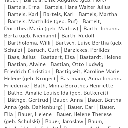
Tabel)
|
Bartels, Elise Auguste (geb. Höft)
|
Bartels, Erna
|
Bartels, Hans Walter Julius
|
Bartels, Karl
|
Bartels, Karl
|
Bartels, Martha
|
Bartels, Marthilde (geb. Ruf)
|
Bartelt,
Dorothea Maria (geb. Marlow)
|
Barth, Johanna
Berta (geb. Niemann)
|
Barth, Rudolf
|
Bartholomä, Willi
|
Bartsch, Luise Bertha (geb.
Schulz)
|
Baruch, Curt
|
Barzickes, Perikles
|
Bass, Julius
|
Bastaert, Elsa
|
Bastardt, Helene
|
Bastian, Alwine
|
Bastian, Otto Ludwig
Friedrich Christian
|
Bastigkeit, Karoline Marie
Helene (geb. Kröger)
|
Bastmann, Anna Johanna
Friederike
|
Bath, Minna Borothes Henriette
|
Bathe, Amalie Louise Ida (geb. Butkereit)
|
Bäthge, Gertrud
|
Bauer, Anna
|
Bauer, Bertha
Anna (geb. Dahlenburg)
|
Bauer, Carl
|
Bauer,
Ella
|
Bauer, Helene
|
Bauer, Helene Therese
(geb. Schulski)
|
Bauer, Jaroslaw
|
Baum,