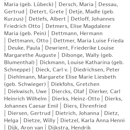
Maria (geb. Lübeck)
|
Dersch, Maria
|
Dessau,
Gertrud
|
Detert, Grete
|
Detje, Madle (geb.
Kurzus)
|
Detlefs, Albert
|
Detloff, Johannes
Friedrich Otto
|
Detmers, Elise Magdalene
Maria (geb. Pein)
|
Dettmann, Hermann
|
Dettmann, Otto
|
Dettmer, Maria Luise Frieda
|
Deuke, Paula
|
Dewrient, Friederike Louise
Margarethe Auguste
|
Dibonge, Wally (geb.
Blumenthal)
|
Dickmann, Louise Katharina (geb.
Schneppe)
|
Dieck, Carl v.
|
Diedrichsen, Peter
|
Diehlmann, Margarete Elise Marie Liesbeth
(geb. Schwieger)
|
Diekfohs, Gretchen
|
Diekwisch, Uwe
|
Diercks, Olaf
|
Dierker, Carl
Heinrich Wilhelm
|
Dierks, Heinz-Otto
|
Dierks,
Johannes Caesar Emil
|
Diers, Ehrenfried
|
Diersen, Gertrud
|
Dietrich, Johanna
|
Dietz,
Helga
|
Dietze, Willy
|
Dietzel, Karla Anna Henni
|
Dijk, Aron van
|
Dijkstra, Hendrik