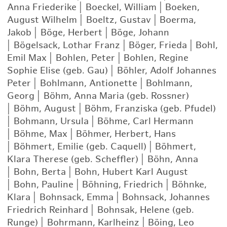
Anna Friederike
|
Boeckel, William
|
Boeken,
August Wilhelm
|
Boeltz, Gustav
|
Boerma,
Jakob
|
Böge, Herbert
|
Böge, Johann
|
Bögelsack, Lothar Franz
|
Böger, Frieda
|
Bohl,
Emil Max
|
Bohlen, Peter
|
Bohlen, Regine
Sophie Elise (geb. Gau)
|
Böhler, Adolf Johannes
Peter
|
Bohlmann, Antionette
|
Bohlmann,
Georg
|
Böhm, Anna Maria (geb. Rossner)
|
Böhm, August
|
Böhm, Franziska (geb. Pfudel)
|
Bohmann, Ursula
|
Böhme, Carl Hermann
|
Böhme, Max
|
Böhmer, Herbert, Hans
|
Böhmert, Emilie (geb. Caquell)
|
Böhmert,
Klara Therese (geb. Scheffler)
|
Böhn, Anna
|
Bohn, Berta
|
Bohn, Hubert Karl August
|
Bohn, Pauline
|
Böhning, Friedrich
|
Böhnke,
Klara
|
Bohnsack, Emma
|
Bohnsack, Johannes
Friedrich Reinhard
|
Bohnsak, Helene (geb.
Runge)
|
Bohrmann, Karlheinz
|
Böing, Leo