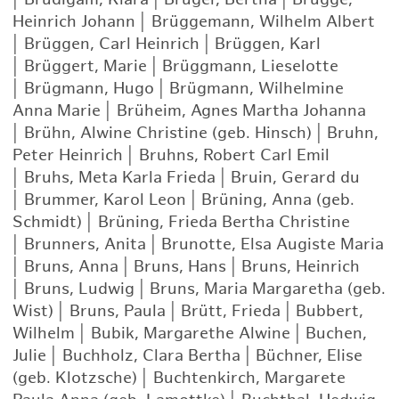
Heinrich Johann
|
Brüggemann, Wilhelm Albert
|
Brüggen, Carl Heinrich
|
Brüggen, Karl
|
Brüggert, Marie
|
Brüggmann, Lieselotte
|
Brügmann, Hugo
|
Brügmann, Wilhelmine
Anna Marie
|
Brüheim, Agnes Martha Johanna
|
Brühn, Alwine Christine (geb. Hinsch)
|
Bruhn,
Peter Heinrich
|
Bruhns, Robert Carl Emil
|
Bruhs, Meta Karla Frieda
|
Bruin, Gerard du
|
Brummer, Karol Leon
|
Brüning, Anna (geb.
Schmidt)
|
Brüning, Frieda Bertha Christine
|
Brunners, Anita
|
Brunotte, Elsa Augiste Maria
|
Bruns, Anna
|
Bruns, Hans
|
Bruns, Heinrich
|
Bruns, Ludwig
|
Bruns, Maria Margaretha (geb.
Wist)
|
Bruns, Paula
|
Brütt, Frieda
|
Bubbert,
Wilhelm
|
Bubik, Margarethe Alwine
|
Buchen,
Julie
|
Buchholz, Clara Bertha
|
Büchner, Elise
(geb. Klotzsche)
|
Buchtenkirch, Margarete