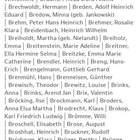
|
Brechwoldt, Hermann
|
Breden, Adolf Heinrich
Eduard
|
Bredow, Minna (geb. Jankowski)
|
Brehm, Peter Hans Heinrich
|
Brehmer, Rosalie
Klara
|
Breidenbach, Heinrich Wilhelm
|
Breiholdt, Martha (geb. Nielandt)
|
Breiholz,
Emma
|
Breitenstein, Marie Adeline
|
Breitner,
Ella Hermine Selma
|
Breitzke, Emma Marie
Catherine
|
Brendler, Heinrich
|
Breng, Hans-
Erich
|
Brengelmann, Gottlieb Gerhard
|
Brenmühl, Hans
|
Brenneisen, Günther
|
Brewisch, Theodor
|
Brewitz, Louise
|
Brinks,
Anna
|
Brinks, Arend Jan
|
Brix, Valentin
|
Bröcking, Ilse
|
Brockmann, Karl
|
Broders,
Anna Elsa Martha
|
Brodrecht, Klaus
|
Brokop,
Karl Friedrich Ludwig
|
Brömme, Willi
|
Broschell, Elisabeth
|
Brose, August
|
Broshhat, Heinrich
|
Bruckner, Rudolf
|
Brüdigam, Klara
|
Brüger, Bertha
|
Brügge,