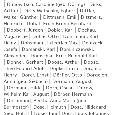
|
Dimowitsch, Caroline (geb. Döring)
|
Dirks,
Arthur
|
Dirks-Wetschky, Egbert
|
Dittler,
Walter Günther
|
Dittmann, Emil
|
Dittmers,
Heinrich
|
Dobat, Erich Bruno Bernhard
|
Dobbert, Jürgen
|
Döbler, Karl
|
Dochau,
Magarethe
|
Döhle, Otto
|
Dohrmann, Karl-
Heinz
|
Dohsmann, Friedrich Max
|
Dolezeck,
Josefa
|
Domanski, Karl
|
Dominiczewski,
Alexander
|
Domschke, Fritz Reinhold Karl
|
Donner, Gerhart
|
Doose, Arthur
|
Doose,
Theo Eduard Adolf
|
Döpke, Lucia
|
Doranco,
Henry
|
Dorer, Ernst
|
Dörfler, Otto
|
Dorgeloh,
Anna (geb. Siebach)
|
Dormann, August
|
Dormann, Hilda
|
Dorn, Oscar
|
Dorow,
Wilhelm Karl August
|
Dörper, Hermann
|
Dörpmund, Bertha Anna Maria (geb.
Burmester)
|
Dose, Helmuth
|
Dose, Hildegard
(geb. Holtz)
|
Dose, Toni
|
Doss, Louis Johannes