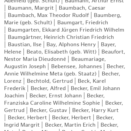
Adelheid (geb. Schult)
|
Baumann, Arthur Ernst
|
Baumann, Margrit
|
Baumbach, Caesar
|
Baumbach, Max Theodor Rudolf
|
Baumberg,
Marie (geb. Schult)
|
Baumgart, Friedrich
|
Baumgarten, Ekkard Jürgen Friedrich Wilhelm
|
Baumgärtner, Heinrich Christian Friedrich
|
Baustian, Ilse
|
Bay, Alphons Henry
|
Bayer,
Helene
|
Beato, Elisabeth (geb. Witt)
|
Beaufort,
Nestor Maria Dieudonné
|
Beaumariage,
Augustin Joseph
|
Bebensee, Johannes
|
Becher,
Annie Wilhelmine Meta (geb. Staatz)
|
Becher,
Lorenz
|
Bechtold, Gertrud
|
Beck, Karel
Frederik
|
Becker, Alfred
|
Becker, Emil Johann
Joachim
|
Becker, Ernst Johann
|
Becker,
Franziska Caroline Wilhelmine Sophie
|
Becker,
Gertrud
|
Becker, Gustav
|
Becker, Harry Kurt
|
Becker, Herbert
|
Becker, Herbert
|
Becker,
Ingrid Margrit
|
Becker, Martin Erich
|
Becker,