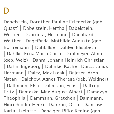
D
Dabelstein, Dorothea Pauline Friederike (geb.
Quast)
|
Dabelstein, Hertha
|
Dabelstein,
Werner
|
Dabrunst, Hermann
|
Daenhardt,
Walther
|
Dageförde, Mathilde Auguste (geb.
Bornemann)
|
Dahl, Ilse
|
Dähler, Elisabeth
|
Dahlke, Erna Maria Carla
|
Dahlmeyer, Alma
(geb. Welz)
|
Dahm, Johann Heinrich Christian
|
Dähn, Ingeborg
|
Dahnke, Käthe
|
Daicz, Julius
Hermann
|
Daicz, Max Isaak
|
Dajczer, Aron
Natan
|
Dalchow, Agnes Therese (geb. Weidner)
|
Dallmann, Elsa
|
Dallmann, Ernst
|
Daltrop,
Fritz
|
Damaske, Max August Albert
|
Damazyn,
Theophila
|
Dammann, Gretchen
|
Dammann,
Hinrich oder Henri
|
Damrau, Otto
|
Damrow,
Karla Liselotte
|
Danciger, Rifka Regina (geb.