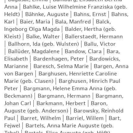
Anna
|
Bahlke, Luise Wilhelmine Franziska (geb.
Heldt)
|
Bähnke, Auguste
|
Bahns, Ernst
|
Bahns,
Karl
|
Baier, Maria
|
Bala, Manfred
|
Balck,
Ingeborg Olga Magda
|
Balder, Hertha (geb.
Kleist)
|
Balke, Walter
|
Ballerstaedt, Hermann
|
Ballhorn, Ida (geb. Wulsten)
|
Ballu, Victor
|
Ballüder, Magdalene
|
Bandow, Clara
|
Bara,
Elisabeth
|
Bardenhagen, Peter
|
Bardowicks,
Marianne
|
Baresch, Selma Marie
|
Bargen, Anna
von Bargen
|
Barghusen, Henriette Caroline
Marie (geb. Clasen)
|
Barghusen, Hinrich Paul
Peter
|
Bargmann, Helene Emma Anna (geb.
Beckmann)
|
Bargmann, Hermann
|
Bargmann,
Johan Carl
|
Barkmann, Herbert
|
Baron,
Auguste (geb. Anderson)
|
Barowsky, Reinhold
Paul
|
Barret, Wilhelm
|
Barriel, Willem
|
Bart,
Fejwel
|
Bartels, Anna Marie Auguste (geb.