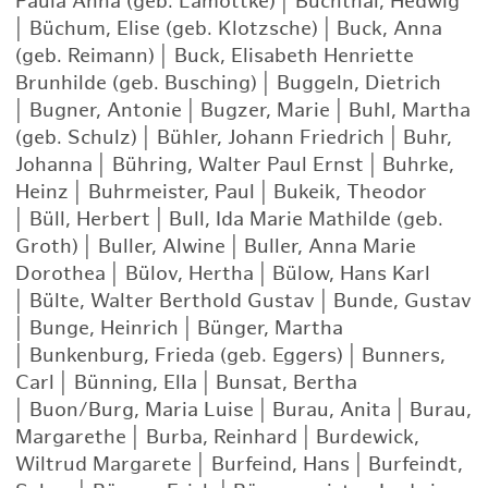
Paula Anna (geb. Lamottke)
|
Buchthal, Hedwig
|
Büchum, Elise (geb. Klotzsche)
|
Buck, Anna
(geb. Reimann)
|
Buck, Elisabeth Henriette
Brunhilde (geb. Busching)
|
Buggeln, Dietrich
|
Bugner, Antonie
|
Bugzer, Marie
|
Buhl, Martha
(geb. Schulz)
|
Bühler, Johann Friedrich
|
Buhr,
Johanna
|
Bühring, Walter Paul Ernst
|
Buhrke,
Heinz
|
Buhrmeister, Paul
|
Bukeik, Theodor
|
Büll, Herbert
|
Bull, Ida Marie Mathilde (geb.
Groth)
|
Buller, Alwine
|
Buller, Anna Marie
Dorothea
|
Bülov, Hertha
|
Bülow, Hans Karl
|
Bülte, Walter Berthold Gustav
|
Bunde, Gustav
|
Bunge, Heinrich
|
Bünger, Martha
|
Bunkenburg, Frieda (geb. Eggers)
|
Bunners,
Carl
|
Bünning, Ella
|
Bunsat, Bertha
|
Buon/Burg, Maria Luise
|
Burau, Anita
|
Burau,
Margarethe
|
Burba, Reinhard
|
Burdewick,
Wiltrud Margarete
|
Burfeind, Hans
|
Burfeindt,