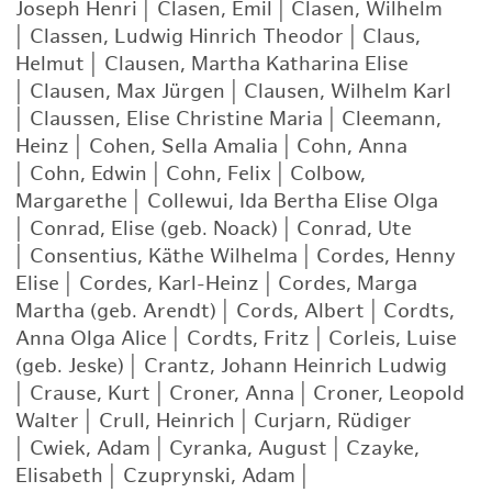
Joseph Henri
|
Clasen, Emil
|
Clasen, Wilhelm
|
Classen, Ludwig Hinrich Theodor
|
Claus,
Helmut
|
Clausen, Martha Katharina Elise
|
Clausen, Max Jürgen
|
Clausen, Wilhelm Karl
|
Claussen, Elise Christine Maria
|
Cleemann,
Heinz
|
Cohen, Sella Amalia
|
Cohn, Anna
|
Cohn, Edwin
|
Cohn, Felix
|
Colbow,
Margarethe
|
Collewui, Ida Bertha Elise Olga
|
Conrad, Elise (geb. Noack)
|
Conrad, Ute
|
Consentius, Käthe Wilhelma
|
Cordes, Henny
Elise
|
Cordes, Karl-Heinz
|
Cordes, Marga
Martha (geb. Arendt)
|
Cords, Albert
|
Cordts,
Anna Olga Alice
|
Cordts, Fritz
|
Corleis, Luise
(geb. Jeske)
|
Crantz, Johann Heinrich Ludwig
|
Crause, Kurt
|
Croner, Anna
|
Croner, Leopold
Walter
|
Crull, Heinrich
|
Curjarn, Rüdiger
|
Cwiek, Adam
|
Cyranka, August
|
Czayke,
Elisabeth
|
Czuprynski, Adam
|