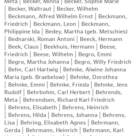
Meta
|
Becker, Minna
|
Becker, Sophie Marie
|
Becker, Waltraut
|
Becker, Wilhelm
|
Beckmann, Alfred Wilhelm Ernst
|
Beckmann,
Friedrich
|
Beckmann, Leon
|
Beckmann,
Philippine Ida
|
Bedey, Martha (geb. Metschies)
|
Bednarski, Roman Antoni
|
Beeck, Hermann
|
Beek, Claus
|
Beekhuis, Hermann
|
Beese,
Friedrich
|
Beese, Wilhelm
|
Begro, Emmi
|
Begro, Martha Johanna
|
Begro, Willy Friedrich
|
Behn, Carl Hartwig
|
Behnke, Alwine Johanna
Maria (geb. Braebelow)
|
Behnke, Dorothea
|
Behnke, Emmi
|
Behnke, Frieda
|
Behnke, Jens
Rudolf
|
Behrbohm, Carl Herbert
|
Behrends,
Meta
|
Behrendsen, Richard Karl Friedrich
|
Behrens, Elisabeth
|
Behrens, Heinrich
|
Behrens, Hilda
|
Behrens, Johanna
|
Behrens,
Lisa
|
Behring, Elisabeth Agnes
|
Behrmann,
Gerda
|
Behrmann, Heinrich
|
Behrmann, Karl