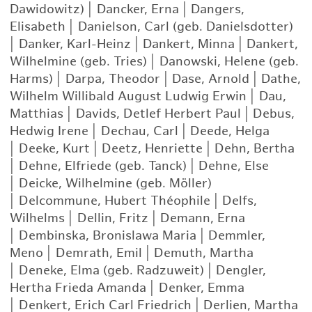
Dawidowitz)
|
Dancker, Erna
|
Dangers,
Elisabeth
|
Danielson, Carl (geb. Danielsdotter)
|
Danker, Karl-Heinz
|
Dankert, Minna
|
Dankert,
Wilhelmine (geb. Tries)
|
Danowski, Helene (geb.
Harms)
|
Darpa, Theodor
|
Dase, Arnold
|
Dathe,
Wilhelm Willibald August Ludwig Erwin
|
Dau,
Matthias
|
Davids, Detlef Herbert Paul
|
Debus,
Hedwig Irene
|
Dechau, Carl
|
Deede, Helga
|
Deeke, Kurt
|
Deetz, Henriette
|
Dehn, Bertha
|
Dehne, Elfriede (geb. Tanck)
|
Dehne, Else
|
Deicke, Wilhelmine (geb. Möller)
|
Delcommune, Hubert Théophile
|
Delfs,
Wilhelms
|
Dellin, Fritz
|
Demann, Erna
|
Dembinska, Bronislawa Maria
|
Demmler,
Meno
|
Demrath, Emil
|
Demuth, Martha
|
Deneke, Elma (geb. Radzuweit)
|
Dengler,
Hertha Frieda Amanda
|
Denker, Emma
|
Denkert, Erich Carl Friedrich
|
Derlien, Martha