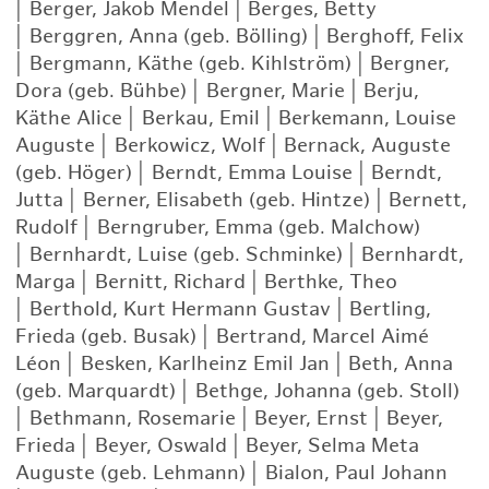
|
Berger, Jakob Mendel
|
Berges, Betty
|
Berggren, Anna (geb. Bölling)
|
Berghoff, Felix
|
Bergmann, Käthe (geb. Kihlström)
|
Bergner,
Dora (geb. Bühbe)
|
Bergner, Marie
|
Berju,
Käthe Alice
|
Berkau, Emil
|
Berkemann, Louise
Auguste
|
Berkowicz, Wolf
|
Bernack, Auguste
(geb. Höger)
|
Berndt, Emma Louise
|
Berndt,
Jutta
|
Berner, Elisabeth (geb. Hintze)
|
Bernett,
Rudolf
|
Berngruber, Emma (geb. Malchow)
|
Bernhardt, Luise (geb. Schminke)
|
Bernhardt,
Marga
|
Bernitt, Richard
|
Berthke, Theo
|
Berthold, Kurt Hermann Gustav
|
Bertling,
Frieda (geb. Busak)
|
Bertrand, Marcel Aimé
Léon
|
Besken, Karlheinz Emil Jan
|
Beth, Anna
(geb. Marquardt)
|
Bethge, Johanna (geb. Stoll)
|
Bethmann, Rosemarie
|
Beyer, Ernst
|
Beyer,
Frieda
|
Beyer, Oswald
|
Beyer, Selma Meta
Auguste (geb. Lehmann)
|
Bialon, Paul Johann