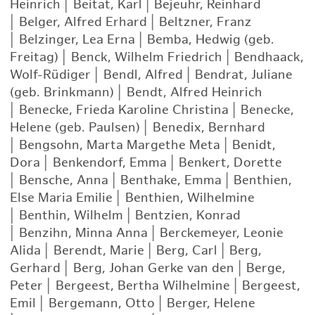
Heinrich
|
Beitat, Karl
|
Bejeuhr, Reinhard
|
Belger, Alfred Erhard
|
Beltzner, Franz
|
Belzinger, Lea Erna
|
Bemba, Hedwig (geb.
Freitag)
|
Benck, Wilhelm Friedrich
|
Bendhaack,
Wolf-Rüdiger
|
Bendl, Alfred
|
Bendrat, Juliane
(geb. Brinkmann)
|
Bendt, Alfred Heinrich
|
Benecke, Frieda Karoline Christina
|
Benecke,
Helene (geb. Paulsen)
|
Benedix, Bernhard
|
Bengsohn, Marta Margethe Meta
|
Benidt,
Dora
|
Benkendorf, Emma
|
Benkert, Dorette
|
Bensche, Anna
|
Benthake, Emma
|
Benthien,
Else Maria Emilie
|
Benthien, Wilhelmine
|
Benthin, Wilhelm
|
Bentzien, Konrad
|
Benzihn, Minna Anna
|
Berckemeyer, Leonie
Alida
|
Berendt, Marie
|
Berg, Carl
|
Berg,
Gerhard
|
Berg, Johan Gerke van den
|
Berge,
Peter
|
Bergeest, Bertha Wilhelmine
|
Bergeest,
Emil
|
Bergemann, Otto
|
Berger, Helene