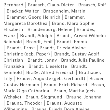
Bernhard
|
Braasch, Claus-Dieter
|
Braasch, Rolf
|
Bracker, Walter
|
Bragenheim, Martin
|
Brammer, Georg Heinrich
|
Brammer,
Margareta Dorothea
|
Brand, Klara Sophie
Elisabeth
|
Brandenburg, Helene
|
Brandes,
Franz
|
Brandt, Adolph
|
Brandt, Arwed Wilhelm
Reinhold
|
Brandt, Emil
|
Brandt, Emma
|
Brandt, Ernst
|
Brandt, Frieda Alwine
Christine (geb. Peper)
|
Brandt, Gustav Adolf
Christian
|
Brandt, Jonny
|
Brandt, Julia Pauline
Franziska
|
Brandt, Lieselotte
|
Brandt,
Reinhold
|
Braße, Alfred Friedrich
|
Brathauer,
Lilly
|
Bräuer, Auguste (geb. Gerhardt)
|
Brauer,
Gustav Hermann
|
Braun, Erich Richard
|
Braun,
Marie Olga Catharina
|
Braun, Martha (geb.
Wehske)
|
Braun, Siegmund
|
Braune, Johanna
|
Braune, Theodor
|
Brauns, Auguste
Wilhelmine
|
Brauns, Frieda Dora Alwine