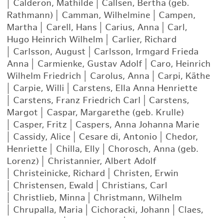
|
Calderon, Mathilde
|
Callsen, Bertha (geb.
Rathmann)
|
Camman, Wilhelmine
|
Campen,
Martha
|
Carell, Hans
|
Carius, Anna
|
Carl,
Hugo Heinrich Wilhelm
|
Carlier, Richard
|
Carlsson, August
|
Carlsson, Irmgard Frieda
Anna
|
Carmienke, Gustav Adolf
|
Caro, Heinrich
Wilhelm Friedrich
|
Carolus, Anna
|
Carpi, Käthe
|
Carpie, Willi
|
Carstens, Ella Anna Henriette
|
Carstens, Franz Friedrich Carl
|
Carstens,
Margot
|
Caspar, Margarethe (geb. Krulle)
|
Casper, Fritz
|
Caspers, Anna Johanna Marie
|
Cassidy, Alice
|
Cesare di, Antonio
|
Chedor,
Henriette
|
Chilla, Elly
|
Chorosch, Anna (geb.
Lorenz)
|
Christannier, Albert Adolf
|
Christeinicke, Richard
|
Christen, Erwin
|
Christensen, Ewald
|
Christians, Carl
|
Christlieb, Minna
|
Christmann, Wilhelm
|
Chrupalla, Maria
|
Cichoracki, Johann
|
Claes,