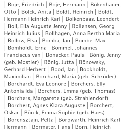
|
Boje, Friedrich
|
Boje, Hermann
|
Bökenhauer,
Otto
|
Bölck, Anita
|
Boldt, Heinrich
|
Boldt,
Hermann Heinrich Karl
|
Bolkenbaas, Leendert
|
Boll, Ella Auguste Jenny
|
Bollensen, Georg
Heinrich Julius
|
Bollhagen, Anna Bertha Maria
|
Bollow, Elsa
|
Bomba, Jan
|
Bombe, Max
|
Bomholdt, Erna
|
Bommel, Johannes
Franciscus van
|
Bonacker, Paula
|
Bönig, Jenny
(geb. Mostler)
|
Bönig, Jutta
|
Bönowsky,
Gerhard Herbert
|
Bood, Jan
|
Bookholdt,
Maximilian
|
Borchard, Maria (geb. Schröder)
|
Borchardt, Eva Leonore
|
Borchers, Elly
Antonia Ida
|
Borchers, Emma (geb. Thomas)
|
Borchers, Margarete (geb. Strahlendorf)
|
Borchert, Agnes Klara Auguste
|
Borchert,
Oskar
|
Börck, Emma Sophie (geb. Haes)
|
Borensztajn, Pelta
|
Borgwarth, Heinrich Karl
Hermann
|
Bormster, Hans
|
Born, Heinrich