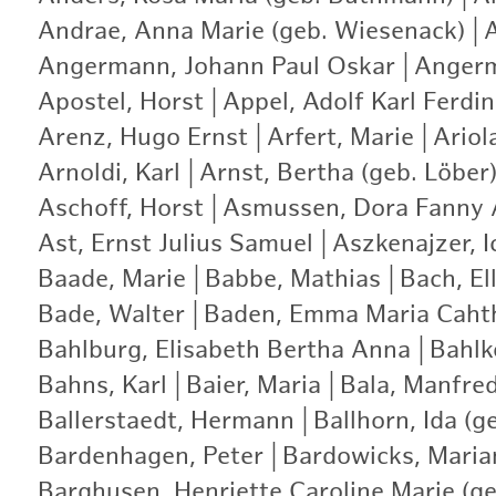
Andrae, Anna Marie (geb. Wiesenack)
|
Angermann, Johann Paul Oskar
|
Angerm
Apostel, Horst
|
Appel, Adolf Karl Ferdi
Arenz, Hugo Ernst
|
Arfert, Marie
|
Ariol
Arnoldi, Karl
|
Arnst, Bertha (geb. Löber
Aschoff, Horst
|
Asmussen, Dora Fanny A
Ast, Ernst Julius Samuel
|
Aszkenajzer, I
Baade, Marie
|
Babbe, Mathias
|
Bach, Ell
Bade, Walter
|
Baden, Emma Maria Caht
Bahlburg, Elisabeth Bertha Anna
|
Bahlk
Bahns, Karl
|
Baier, Maria
|
Bala, Manfre
Ballerstaedt, Hermann
|
Ballhorn, Ida (g
Bardenhagen, Peter
|
Bardowicks, Maria
Barghusen, Henriette Caroline Marie (ge