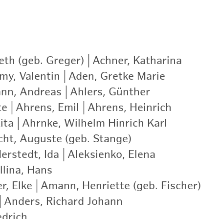
eth (geb. Greger)
|
Achner, Katharina
|
my, Valentin
|
Aden, Gretke Marie
|
nn, Andreas
|
Ahlers, Günther
|
te
|
Ahrens, Emil
|
Ahrens, Heinrich
|
ita
|
Ahrnke, Wilhelm Hinrich Karl
|
cht, Auguste (geb. Stange)
|
erstedt, Ida
|
Aleksienko, Elena
|
llina, Hans
|
r, Elke
|
Amann, Henriette (geb. Fischer)
|
|
Anders, Richard Johann
|
edrich
|