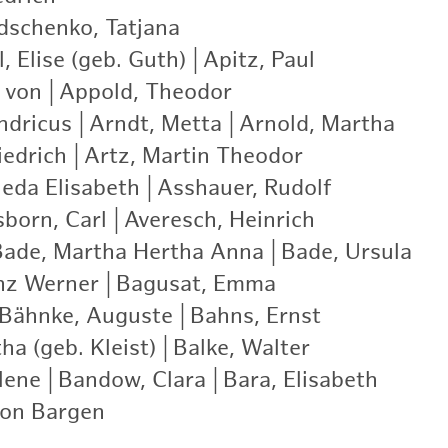
schenko, Tatjana
|
, Elise (geb. Guth)
|
Apitz, Paul
|
 von
|
Appold, Theodor
|
ndricus
|
Arndt, Metta
|
Arnold, Martha
|
iedrich
|
Artz, Martin Theodor
|
ieda Elisabeth
|
Asshauer, Rudolf
|
born, Carl
|
Averesch, Heinrich
|
Bade, Martha Hertha Anna
|
Bade, Ursula
|
nz Werner
|
Bagusat, Emma
|
Bähnke, Auguste
|
Bahns, Ernst
|
ha (geb. Kleist)
|
Balke, Walter
|
lene
|
Bandow, Clara
|
Bara, Elisabeth
|
von Bargen
|