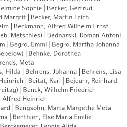
helmine Sophie
|
Becker, Gertrud
|
d Margrit
|
Becker, Martin Erich
|
elm
|
Beckmann, Alfred Wilhelm Ernst
|
eb. Metschies)
|
Bednarski, Roman Antoni
|
lm
|
Begro, Emmi
|
Begro, Martha Johanna
|
aebelow)
|
Behnke, Dorothea
|
rends, Meta
|
, Hilda
|
Behrens, Johanna
|
Behrens, Lisa
|
Heinrich
|
Beitat, Karl
|
Bejeuhr, Reinhard
|
eitag)
|
Benck, Wilhelm Friedrich
|
 Alfred Heinrich
|
hard
|
Bengsohn, Marta Margethe Meta
|
mma
|
Benthien, Else Maria Emilie
|
Berckemeyer, Leonie Alida
|