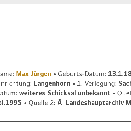
name:
Max Jürgen
•
Geburts-Datum:
13.1.1
inrichtung:
Langenhorn
•
1. Verlegung:
Sac
Datum:
weiteres Schicksal unbekannt
•
Quel
bl.1995
•
Quelle 2:
Â Landeshauptarchiv M