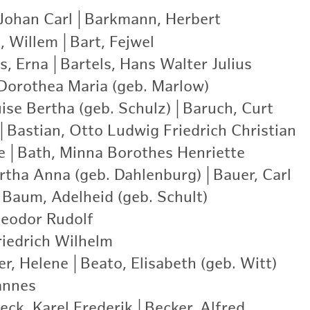
Johan Carl
|
Barkmann, Herbert
|
l, Willem
|
Bart, Fejwel
|
s, Erna
|
Bartels, Hans Walter Julius
|
 Dorothea Maria (geb. Marlow)
|
ise Bertha (geb. Schulz)
|
Baruch, Curt
|
|
Bastian, Otto Ludwig Friedrich Christian
|
e
|
Bath, Minna Borothes Henriette
|
rtha Anna (geb. Dahlenburg)
|
Bauer, Carl
|
Baum, Adelheid (geb. Schult)
|
eodor Rudolf
|
iedrich Wilhelm
|
er, Helene
|
Beato, Elisabeth (geb. Witt)
|
annes
|
eck, Karel Frederik
|
Becker, Alfred
|