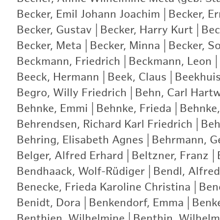
Becker, Emil Johann Joachim
|
Becker, E
Becker, Gustav
|
Becker, Harry Kurt
|
Bec
Becker, Meta
|
Becker, Minna
|
Becker, S
Beckmann, Friedrich
|
Beckmann, Leon
|
Beeck, Hermann
|
Beek, Claus
|
Beekhui
Begro, Willy Friedrich
|
Behn, Carl Hartw
Behnke, Emmi
|
Behnke, Frieda
|
Behnke,
Behrendsen, Richard Karl Friedrich
|
Beh
Behring, Elisabeth Agnes
|
Behrmann, G
Belger, Alfred Erhard
|
Beltzner, Franz
|
Bendhaack, Wolf-Rüdiger
|
Bendl, Alfred
Benecke, Frieda Karoline Christina
|
Bene
Benidt, Dora
|
Benkendorf, Emma
|
Benke
Benthien, Wilhelmine
|
Benthin, Wilhelm