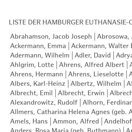
LISTE
DER HAMBURGER EUTHANASIE-
Abrahamson, Jacob Joseph
|
Abrosowa, A
Ackermann, Emma
|
Ackermann, Walter 
Adermann, Wilhelm
|
Adler, David
|
Adry
Ahlgrim, Lotte
|
Ahrens, Alfred Albert
|
Ahrens, Hermann
|
Ahrens, Lieselotte
|
A
Albers, Karl-Heinz
|
Albertz, Wilhelm
|
A
Albrecht, Emil
|
Albrecht, Erwin
|
Albrech
Alexandrowitz, Rudolf
|
Alhorn, Ferdina
Allmers, Catharina Helena Agnes (geb. 
Amels, Hans
|
Ammon, Alfred
|
Andelhof
Anders, Rosa Maria (geb. Buthmann)
|
A