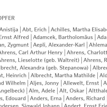
OPFER
nistija
|
Abt, Erich
|
Achilles, Martha Elisab
Ernst Alfred
|
Adamcek, Bartholomäus
|
Ada
an, Zygmunt
|
Aepli, Alexander-Karl
|
Ahlema
Ahrens, Carl Arthur Henry
|
Ahrens, Charlot
hrens, Lieselotte (geb. Waltreit)
|
Ahrens, R
lbrecht, Alexandra (geb. Stepanowa)
|
Albre
t, Heinrich
|
Albrecht, Martha Mathilde
|
Ald
nd Wilhelm
|
Aljes, Jonny
|
Allewelt, Ernst
|
A
Angelbeck)
|
Alm, Adele
|
Alt, Oskar
|
Altthale
s, Edouard
|
Anders, Erna
|
Anders, Richard
ndersen, Sigwald Johann
|
Andert, Ernst Fri