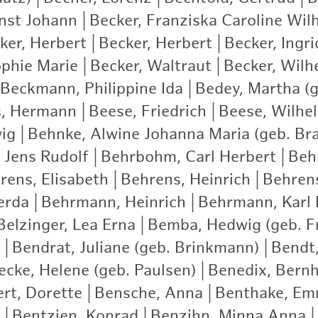
rnst Johann
|
Becker, Franziska Caroline Wil
ker, Herbert
|
Becker, Herbert
|
Becker, Ingri
ophie Marie
|
Becker, Waltraut
|
Becker, Wilh
Beckmann, Philippine Ida
|
Bedey, Martha (g
s, Hermann
|
Beese, Friedrich
|
Beese, Wilhe
ig
|
Behnke, Alwine Johanna Maria (geb. Br
 Jens Rudolf
|
Behrbohm, Carl Herbert
|
Beh
rens, Elisabeth
|
Behrens, Heinrich
|
Behrens
erda
|
Behrmann, Heinrich
|
Behrmann, Karl 
Belzinger, Lea Erna
|
Bemba, Hedwig (geb. Fr
|
Bendrat, Juliane (geb. Brinkmann)
|
Bendt,
cke, Helene (geb. Paulsen)
|
Benedix, Bern
rt, Dorette
|
Bensche, Anna
|
Benthake, E
|
Bentzien, Konrad
|
Benzihn, Minna Anna
|