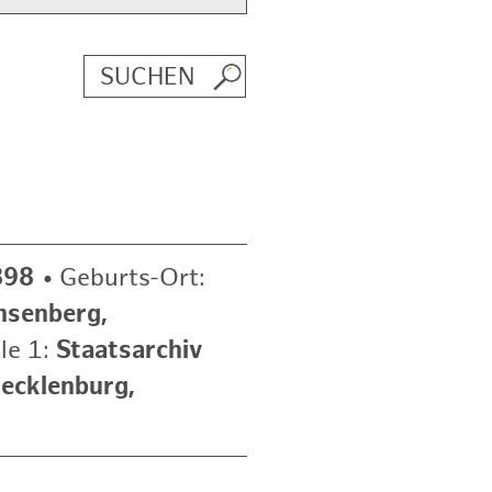
898
•
Geburts-Ort:
hsenberg,
le 1:
Staatsarchiv
ecklenburg,