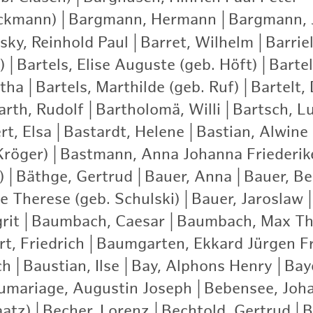
ckmann)
|
Bargmann, Hermann
|
Bargmann, 
ky, Reinhold Paul
|
Barret, Wilhelm
|
Barrie
)
|
Bartels, Elise Auguste (geb. Höft)
|
Bartel
rtha
|
Bartels, Marthilde (geb. Ruf)
|
Bartelt,
arth, Rudolf
|
Bartholomä, Willi
|
Bartsch, Lu
rt, Elsa
|
Bastardt, Helene
|
Bastian, Alwine
Kröger)
|
Bastmann, Anna Johanna Friederik
)
|
Bäthge, Gertrud
|
Bauer, Anna
|
Bauer, Be
e Therese (geb. Schulski)
|
Bauer, Jaroslaw
|
rit
|
Baumbach, Caesar
|
Baumbach, Max Th
t, Friedrich
|
Baumgarten, Ekkard Jürgen Fr
ch
|
Baustian, Ilse
|
Bay, Alphons Henry
|
Bay
umariage, Augustin Joseph
|
Bebensee, Joh
aatz)
|
Becher, Lorenz
|
Bechtold, Gertrud
|
B