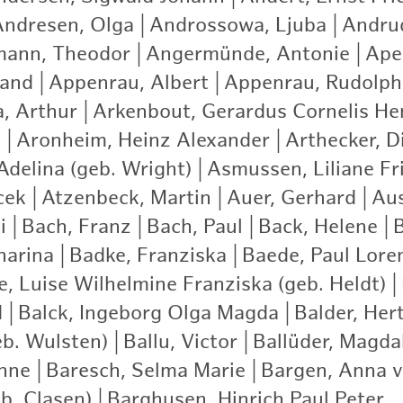
Andresen, Olga
|
Androssowa, Ljuba
|
Andrud
ann, Theodor
|
Angermünde, Antonie
|
Apel
nand
|
Appenrau, Albert
|
Appenrau, Rudolph
a, Arthur
|
Arkenbout, Gerardus Cornelis He
)
|
Aronheim, Heinz Alexander
|
Arthecker, D
delina (geb. Wright)
|
Asmussen, Liliane Fr
cek
|
Atzenbeck, Martin
|
Auer, Gerhard
|
Aus
i
|
Bach, Franz
|
Bach, Paul
|
Back, Helene
|
harina
|
Badke, Franziska
|
Baede, Paul Lore
e, Luise Wilhelmine Franziska (geb. Heldt)
|
d
|
Balck, Ingeborg Olga Magda
|
Balder, Hert
eb. Wulsten)
|
Ballu, Victor
|
Ballüder, Magda
nne
|
Baresch, Selma Marie
|
Bargen, Anna 
b. Clasen)
|
Barghusen, Hinrich Paul Peter
|