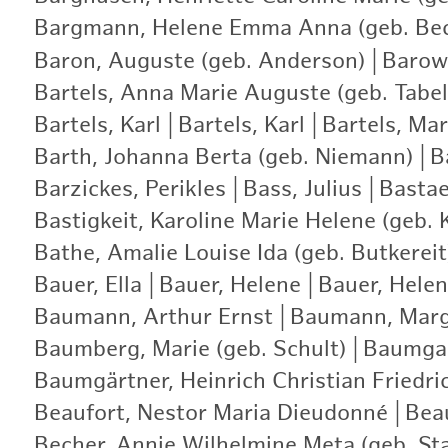
Bargmann, Helene Emma Anna (geb. Be
Baron, Auguste (geb. Anderson)
|
Barows
Bartels, Anna Marie Auguste (geb. Tabel
Bartels, Karl
|
Bartels, Karl
|
Bartels, Ma
Barth, Johanna Berta (geb. Niemann)
|
B
Barzickes, Perikles
|
Bass, Julius
|
Bastae
Bastigkeit, Karoline Marie Helene (geb. 
Bathe, Amalie Louise Ida (geb. Butkereit
Bauer, Ella
|
Bauer, Helene
|
Bauer, Helen
Baumann, Arthur Ernst
|
Baumann, Marg
Baumberg, Marie (geb. Schult)
|
Baumgar
Baumgärtner, Heinrich Christian Friedri
Beaufort, Nestor Maria Dieudonné
|
Bea
Becher, Annie Wilhelmine Meta (geb. St