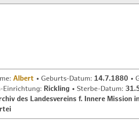
ame:
Albert
•
Geburts-Datum:
14.7.1880
•
G
-Einrichtung:
Rickling
•
Sterbe-Datum:
31.
rchiv des Landesvereins f. Innere Mission i
rtei