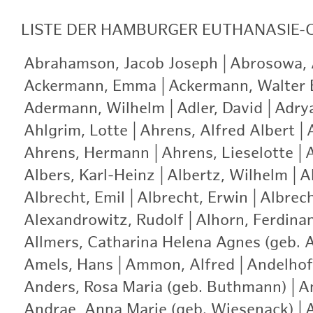
LISTE
DER HAMBURGER EUTHANASIE-
Abrahamson, Jacob Joseph
|
Abrosowa, A
Ackermann, Emma
|
Ackermann, Walter 
Adermann, Wilhelm
|
Adler, David
|
Adry
Ahlgrim, Lotte
|
Ahrens, Alfred Albert
|
Ahrens, Hermann
|
Ahrens, Lieselotte
|
A
Albers, Karl-Heinz
|
Albertz, Wilhelm
|
A
Albrecht, Emil
|
Albrecht, Erwin
|
Albrech
Alexandrowitz, Rudolf
|
Alhorn, Ferdina
Allmers, Catharina Helena Agnes (geb. 
Amels, Hans
|
Ammon, Alfred
|
Andelhof
Anders, Rosa Maria (geb. Buthmann)
|
A
Andrae, Anna Marie (geb. Wiesenack)
|