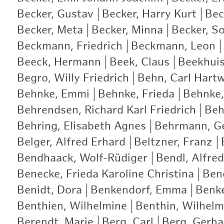
Becker, Gustav
|
Becker, Harry Kurt
|
Bec
Becker, Meta
|
Becker, Minna
|
Becker, S
Beckmann, Friedrich
|
Beckmann, Leon
|
Beeck, Hermann
|
Beek, Claus
|
Beekhui
Begro, Willy Friedrich
|
Behn, Carl Hartw
Behnke, Emmi
|
Behnke, Frieda
|
Behnke,
Behrendsen, Richard Karl Friedrich
|
Beh
Behring, Elisabeth Agnes
|
Behrmann, G
Belger, Alfred Erhard
|
Beltzner, Franz
|
Bendhaack, Wolf-Rüdiger
|
Bendl, Alfred
Benecke, Frieda Karoline Christina
|
Bene
Benidt, Dora
|
Benkendorf, Emma
|
Benke
Benthien, Wilhelmine
|
Benthin, Wilhelm
Berendt, Marie
|
Berg, Carl
|
Berg, Gerha