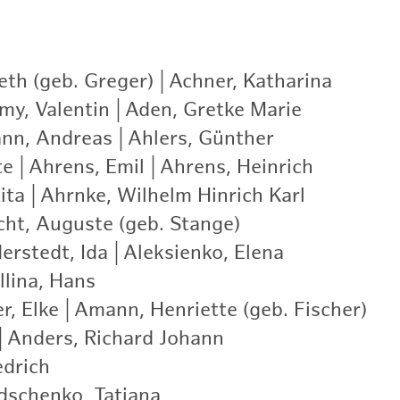
eth (geb. Greger)
|
Achner, Katharina
|
my, Valentin
|
Aden, Gretke Marie
|
nn, Andreas
|
Ahlers, Günther
|
te
|
Ahrens, Emil
|
Ahrens, Heinrich
|
ita
|
Ahrnke, Wilhelm Hinrich Karl
|
cht, Auguste (geb. Stange)
|
erstedt, Ida
|
Aleksienko, Elena
|
llina, Hans
|
r, Elke
|
Amann, Henriette (geb. Fischer)
|
|
Anders, Richard Johann
|
edrich
|
schenko, Tatjana
|