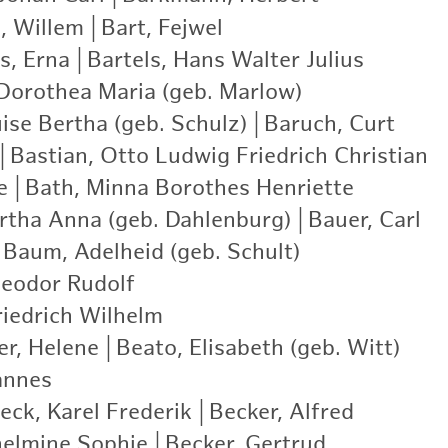
l, Willem
|
Bart, Fejwel
|
s, Erna
|
Bartels, Hans Walter Julius
|
 Dorothea Maria (geb. Marlow)
|
ise Bertha (geb. Schulz)
|
Baruch, Curt
|
|
Bastian, Otto Ludwig Friedrich Christian
|
e
|
Bath, Minna Borothes Henriette
|
rtha Anna (geb. Dahlenburg)
|
Bauer, Carl
|
Baum, Adelheid (geb. Schult)
|
eodor Rudolf
|
iedrich Wilhelm
|
er, Helene
|
Beato, Elisabeth (geb. Witt)
|
annes
|
eck, Karel Frederik
|
Becker, Alfred
|
helmine Sophie
|
Becker, Gertrud
|