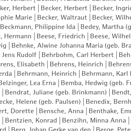
ker, Herbert
|
Becker, Herbert
|
Becker, Ingri
ophie Marie
|
Becker, Waltraut
|
Becker, Wilh
Beckmann, Philippine Ida
|
Bedey, Martha (g
s, Hermann
|
Beese, Friedrich
|
Beese, Wilhe
ig
|
Behnke, Alwine Johanna Maria (geb. Br
 Jens Rudolf
|
Behrbohm, Carl Herbert
|
Beh
rens, Elisabeth
|
Behrens, Heinrich
|
Behrens
erda
|
Behrmann, Heinrich
|
Behrmann, Karl 
Belzinger, Lea Erna
|
Bemba, Hedwig (geb. Fr
|
Bendrat, Juliane (geb. Brinkmann)
|
Bendt,
cke, Helene (geb. Paulsen)
|
Benedix, Bern
rt, Dorette
|
Bensche, Anna
|
Benthake, E
|
Bentzien, Konrad
|
Benzihn, Minna Anna
|
rd
|
Berg, Johan Gerke van den
|
Berge, Pete