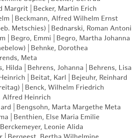
d Margrit
|
Becker, Martin Erich
|
elm
|
Beckmann, Alfred Wilhelm Ernst
|
eb. Metschies)
|
Bednarski, Roman Antoni
|
lm
|
Begro, Emmi
|
Begro, Martha Johanna
|
aebelow)
|
Behnke, Dorothea
|
rends, Meta
|
, Hilda
|
Behrens, Johanna
|
Behrens, Lisa
|
Heinrich
|
Beitat, Karl
|
Bejeuhr, Reinhard
|
eitag)
|
Benck, Wilhelm Friedrich
|
 Alfred Heinrich
|
hard
|
Bengsohn, Marta Margethe Meta
|
mma
|
Benthien, Else Maria Emilie
|
Berckemeyer, Leonie Alida
|
r
|
Bergeest, Bertha Wilhelmine
|