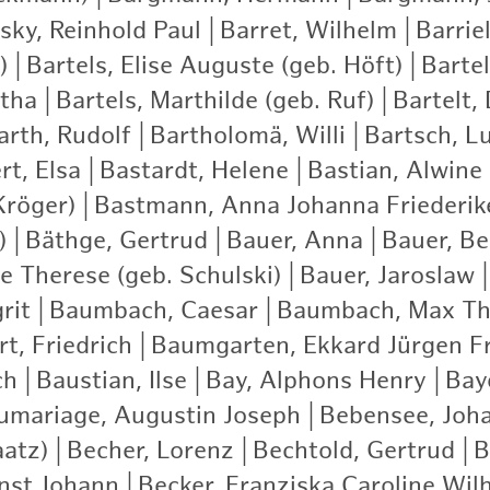
ky, Reinhold Paul
|
Barret, Wilhelm
|
Barrie
)
|
Bartels, Elise Auguste (geb. Höft)
|
Bartel
rtha
|
Bartels, Marthilde (geb. Ruf)
|
Bartelt,
arth, Rudolf
|
Bartholomä, Willi
|
Bartsch, Lu
rt, Elsa
|
Bastardt, Helene
|
Bastian, Alwine
Kröger)
|
Bastmann, Anna Johanna Friederik
)
|
Bäthge, Gertrud
|
Bauer, Anna
|
Bauer, Be
e Therese (geb. Schulski)
|
Bauer, Jaroslaw
|
rit
|
Baumbach, Caesar
|
Baumbach, Max Th
t, Friedrich
|
Baumgarten, Ekkard Jürgen Fr
ch
|
Baustian, Ilse
|
Bay, Alphons Henry
|
Bay
umariage, Augustin Joseph
|
Bebensee, Joh
aatz)
|
Becher, Lorenz
|
Bechtold, Gertrud
|
B
rnst Johann
|
Becker, Franziska Caroline Wil