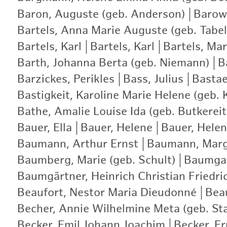
Baron, Auguste (geb. Anderson)
|
Barows
Bartels, Anna Marie Auguste (geb. Tabel
Bartels, Karl
|
Bartels, Karl
|
Bartels, Ma
Barth, Johanna Berta (geb. Niemann)
|
B
Barzickes, Perikles
|
Bass, Julius
|
Bastae
Bastigkeit, Karoline Marie Helene (geb. 
Bathe, Amalie Louise Ida (geb. Butkereit
Bauer, Ella
|
Bauer, Helene
|
Bauer, Helen
Baumann, Arthur Ernst
|
Baumann, Marg
Baumberg, Marie (geb. Schult)
|
Baumgar
Baumgärtner, Heinrich Christian Friedri
Beaufort, Nestor Maria Dieudonné
|
Bea
Becher, Annie Wilhelmine Meta (geb. St
Becker, Emil Johann Joachim
|
Becker, E