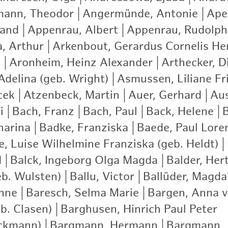
ann, Theodor
|
Angermünde, Antonie
|
Apel
nand
|
Appenrau, Albert
|
Appenrau, Rudolph
a, Arthur
|
Arkenbout, Gerardus Cornelis He
)
|
Aronheim, Heinz Alexander
|
Arthecker, D
delina (geb. Wright)
|
Asmussen, Liliane Fr
cek
|
Atzenbeck, Martin
|
Auer, Gerhard
|
Aus
i
|
Bach, Franz
|
Bach, Paul
|
Back, Helene
|
harina
|
Badke, Franziska
|
Baede, Paul Lore
e, Luise Wilhelmine Franziska (geb. Heldt)
|
d
|
Balck, Ingeborg Olga Magda
|
Balder, Hert
eb. Wulsten)
|
Ballu, Victor
|
Ballüder, Magda
nne
|
Baresch, Selma Marie
|
Bargen, Anna 
b. Clasen)
|
Barghusen, Hinrich Paul Peter
|
ckmann)
|
Bargmann, Hermann
|
Bargmann, 