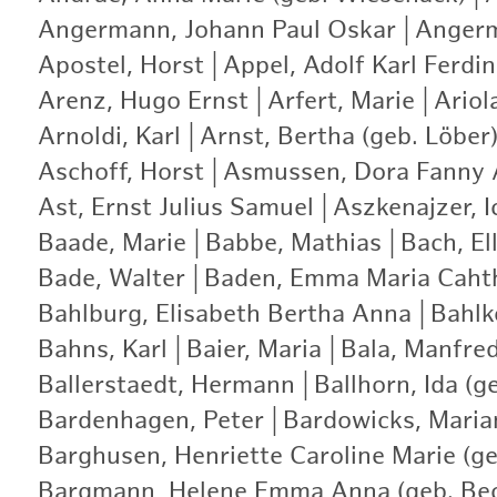
Angermann, Johann Paul Oskar
|
Angerm
Apostel, Horst
|
Appel, Adolf Karl Ferdi
Arenz, Hugo Ernst
|
Arfert, Marie
|
Ariol
Arnoldi, Karl
|
Arnst, Bertha (geb. Löber
Aschoff, Horst
|
Asmussen, Dora Fanny A
Ast, Ernst Julius Samuel
|
Aszkenajzer, I
Baade, Marie
|
Babbe, Mathias
|
Bach, Ell
Bade, Walter
|
Baden, Emma Maria Caht
Bahlburg, Elisabeth Bertha Anna
|
Bahlk
Bahns, Karl
|
Baier, Maria
|
Bala, Manfre
Ballerstaedt, Hermann
|
Ballhorn, Ida (g
Bardenhagen, Peter
|
Bardowicks, Maria
Barghusen, Henriette Caroline Marie (ge
Bargmann, Helene Emma Anna (geb. Be