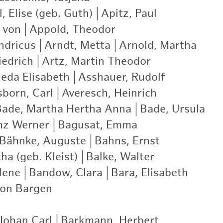
, Elise (geb. Guth)
|
Apitz, Paul
|
 von
|
Appold, Theodor
|
ndricus
|
Arndt, Metta
|
Arnold, Martha
|
iedrich
|
Artz, Martin Theodor
|
ieda Elisabeth
|
Asshauer, Rudolf
|
born, Carl
|
Averesch, Heinrich
|
Bade, Martha Hertha Anna
|
Bade, Ursula
|
nz Werner
|
Bagusat, Emma
|
Bähnke, Auguste
|
Bahns, Ernst
|
ha (geb. Kleist)
|
Balke, Walter
|
lene
|
Bandow, Clara
|
Bara, Elisabeth
|
von Bargen
|
Johan Carl
|
Barkmann, Herbert
|